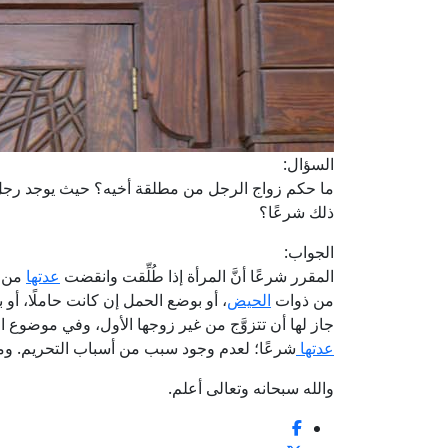
السؤال:
ما حكم زواج الرجل من مطلقة أخيه؟ حيث يوجد رجل طل
ذلك شرعًا؟
الجواب:
المقرر شرعًا أنَّ المرأة إذا طُلِّقت وانقضت
عدتها
من ز
من ذوات
الحيض
، أو بوضع الحمل إن كانت حاملًا، أ
جاز لها أن تتزوَّج من غير زوجها الأول، وفي موضوع ا
عدتها
شرعًا؛ لعدم وجود سبب من أسباب التحريم. ومما
والله سبحانه وتعالى أعلم.