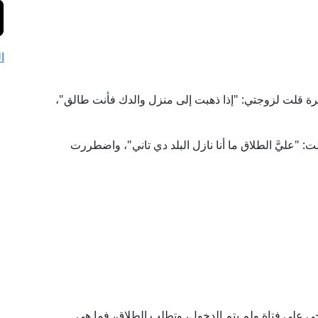
ا
مرة قلت لزوجتي: "إذا ذهبت إلى منزل والدك فأنت طالق"،
عليَّ الطلاق ما أنا نازل البلد دي تاني"، واضطررت
ي على فتاة ولم يتم الدخول، وتطلب الطلاق، فما هي