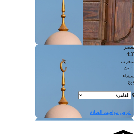
لفجر
4
لشروق
6
لظهر
1
لعصر
4:3
لمغرب
7 
لعشاء
9
عرض مواقيت الصلاة