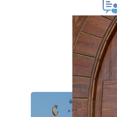
ب فتوى
تعلام عن فتوى
ز موعد
فتوى الهاتفية
َواقِيتُ الصَّـــلاة
اهرة · 08 أغسطس 2026 م