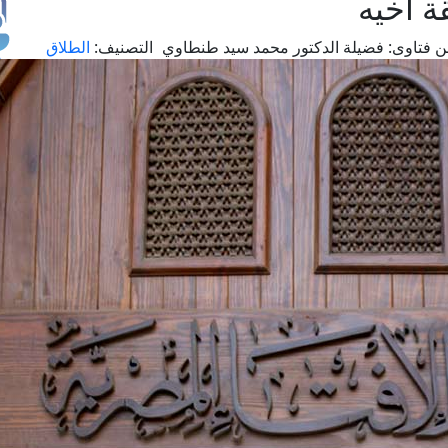
 أخيه
 فتاوى:
فضيلة الدكتور محمد سيد طنطاوي
التصنيف:
الطلاق
طل
اس
حج
ال
م
الق