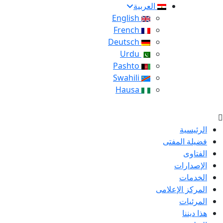
العربية
English
French
Deutsch
Urdu
Pashto
Swahili
Hausa
الرئيسية
فضيلة المفتى
الفتاوى
الإصدارات
الخدمات
المركز الإعلامى
المرئيات
هذا ديننا