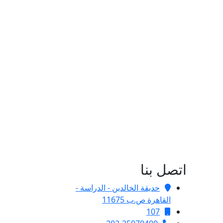
اتصل بنا
حديقة الخالدين - الدراسة -
القاهرة ص.ب 11675
107