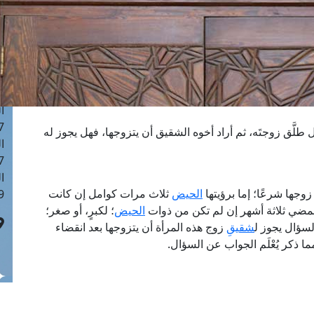
ا
 :42
ا
 :18
ا
 : 1
ا
7
َّق زوجتَه، ثم أراد أخوه الشقيق أن يتزوجها، فهل يجوز له
ا
: 43
ا
وجها شرعًا؛ إما برؤيتها
الحيض
ثلاث مرات كوامل إن كانت
 :8
و بمضي ثلاثة أشهر إن لم تكن من ذوات
الحيض
؛ لكبرٍ، أو صغر؛
لسؤال يجوز ل
شقيقِ
زوج هذه المرأة أن يتزوجها بعد انقضاء
 ذكر يُعْلَم الجواب عن السؤال.