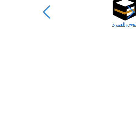
لحج والعمرة
رمضان