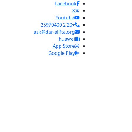
Facebook
X
Youtube
+20 2 25970400
ask@dar-alifta.org
huawei
App Store
Google Play