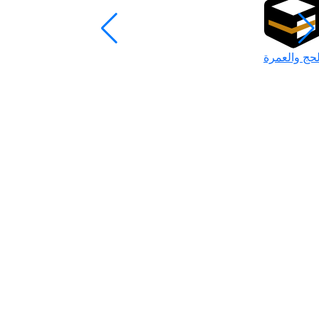
لحج والعمرة
رمضان