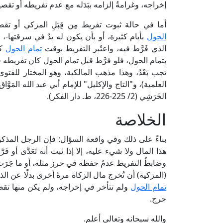
إخراجه، وغرامةُ إلزامه ببَدَله مع عدم تفريطه أو تقصيره 
أما في حالة ثبوت تفريط مِن قِبَلِ المزكي أو تقصي
الحول
بأيام كثيرة، أو بأن يكون له يدٌ في سرقتها-،
الذي فَرَّط فيه، واعتُبر التفريط بوقت
تمام الحول
كم
بتمام الحول، فلو فرَّط قبل تمام الحول كان تفريطه في
الخَرَشِي (2/ 225-226، ط. دار الفكر).
الخلاصة
بناءً على ذلك وفي واقعة السؤال: فإن الرجل المذكور 
هذا المال ولا شيء عليه، إلا إذا ثبت أنه تَعَدَّى أو فَر
وضابطُ التفريط عدمُ حفظه في حرز مثله، أو ما جَرَت
(المزكية) أن تُخرج مال الزكاة مرةً أخرى بدلًا عن الذ
تمام الحول
ولم تتأخر في إخراجه، ولم يكن منها تقصيرٌ 
حرج.
والله سبحانه وتعالى أعلم.