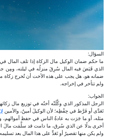
السؤال:
ما حكم ضمان الوكيل مال الزكاة إذا تلف المال في يده
الذي قَبَضَ فيه المال سُرِقَ منزلُه في ليلته، ومِن
ضمانه هو، هل يجب على هذه الأخت أن تُخرج زكاة مالها
ولم تتأخر في إخراجه.
الجواب:
الرجل المذكور الذي وكَّلَتْه أختُه في توزيع مال زكات
تَعَدَّى أو فَرَّط في حِفْظِه؛ لأن الوكيلَ أمينٌ، والأمين
لا
مثله، أو ما جَرَت به عادةُ الناس في حفظ أموالهم، و
أخرى بدلًا عن الذي سُرق، ما دامت قد سلَّمَت مالَ ال
ولم يكن منها تقصيرٌ أو تَعَدٍّ على هذا المال بعد تسليم