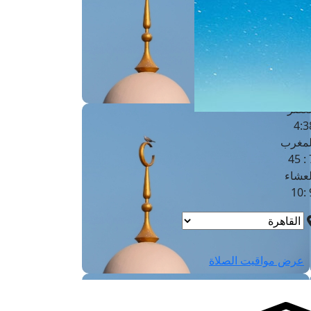
لفجر
4
لشروق
6
لظهر
1
لعصر
4:3
لمغرب
7 
لعشاء
9
عرض مواقيت الصلاة