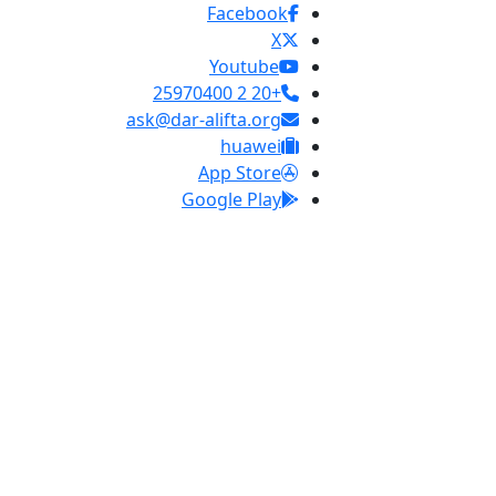
Facebook
X
Youtube
+20 2 25970400
ask@dar-alifta.org
huawei
App Store
Google Play