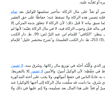
أو تَعَدِّيه عليه.
ر أو تعدٍّ على مال الزكاة -بتأخير تسليمها للوكيل بعد
تمام
 فإنه يَضمن هذه الزكاة ولا تسقط عنه؛ حفاظًا على حق الفقير
ا سبق بيانه لا قَبل ذلك؛ لأن الزكاةَ لا تتعلق بذمة المزكي إلا
 ماله قبل وجوب الزكاة فيه، لا في مال الزكاة بعَيْنه؛ لأنها لم
تجب بَعْدُ، وهذا مذهب المالكية، وهو المختار للفتوى. ينظر: "الكافي" للإمام ابن عبد البَرِّ (ص: 99، ط. دار الكتب
العلمية)، و"التاج والإكليل" للإمام أبي عبد الله المَوَّاق (3/ 253، ط. دار الكتب العلمية)، و"شرح مختصر خليل" للإمام
الذي وكَّلَتْه أختُه في توزيع مال زكاتها، وسُرق منه،
لا يَضمن
َّط في حِفْظِه؛ لأن الوكيلَ أمينٌ، والأمين
لا يَضمن
إلا بالتفريط،
 به عادةُ الناس في حفظ أموالهم، ولا يجب على أخته المذكورة
ي سُرق، ما دامت قد سلَّمَت مالَ الزكاة إلى أخيها (الوكيل) عند
أو تَعَدٍّ على هذا المال بعد تسليمه، ولا إثم عليها في ذلك ولا