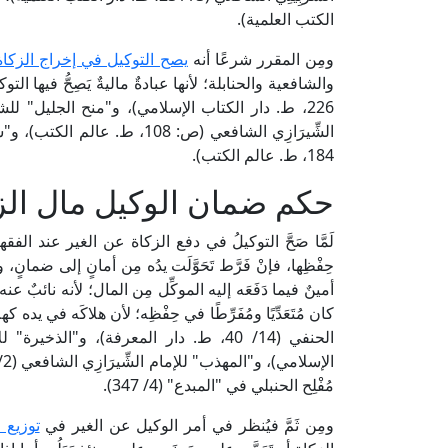
الكتب العلمية).
ومِن المقرر شرعًا أنه
يصح التوكيل في إخراج الزكاة
184، ط. عالم الكتب).
حكم ضمان الوكيل مال الزك
لَمَّا صَحَّ التوكيلُ في دفع الزكاة عن الغير عند الفقهاء،
حِفْظِها، فإنْ فَرَّط تَحَوَّلَت يدُه مِن أمانٍ إلى ضم
أمينٌ فيما دَفَعَه إليه الموكِّل مِن المال؛ لأنه نائبٌ ع
كان مُتَعَدِّيًا ومُفَرِّطًا في حِفْظِه؛ لأن هلاكَه في يد
مُفْلِح الحنبلي في "المبدع" (4/ 347).
ومِن ثَمَّ فيُنظر في أمر الوكيل عن الغير في
توزيع ا