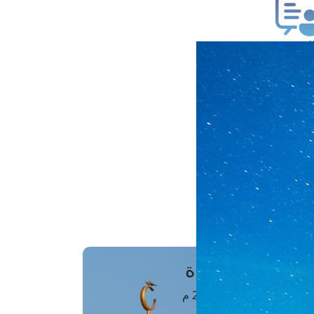
ب فتوى
تعلام عن فتوى
ز موعد
فتوى الهاتفية
َواقِيتُ الصَّـــلاة
اهرة · 06 أغسطس 2026 م