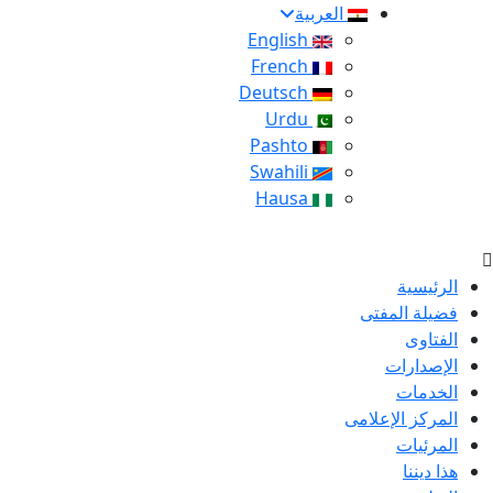
العربية
English
French
Deutsch
Urdu
Pashto
Swahili
Hausa
الرئيسية
فضيلة المفتى
الفتاوى
الإصدارات
الخدمات
المركز الإعلامى
المرئيات
هذا ديننا