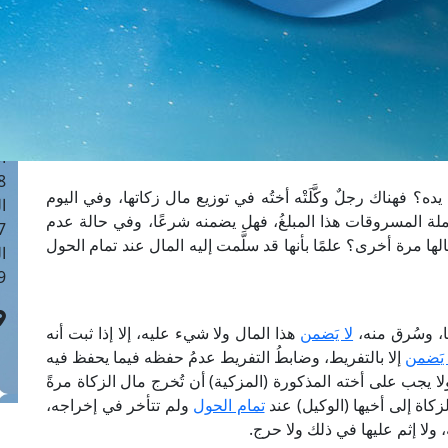
ا
 :40
ا
 :17
ا
 : 1
ا
8
؟ فهناك رجلٌ وكَّلَتْه أختُه في توزيع مال زكاتها، وفي اليوم
ا
 جملة المسروقات هذا المبلغُ، فهل يضمنه شرعًا، وفي حالة عدم
: 45
 مرة أخرى؟ علمًا بأنها قد سلَّمت إليه المال عند تمام الحول
ا
 :10
ها، وسُرق منه،
لا يَضمن
هذا المال ولا شيء عليه، إلا إذا ثبت أنه
 يَضمن
إلا بالتفريط، وضابطُ التفريط عدمُ حفظه فيما يحفظ فيه
لا يجب على أخته المذكورة (المزكية) أن تُخرج مال الزكاة مرةً
زكاة إلى أخيها (الوكيل) عند
تمام الحول
ولم تتأخر في إخراجه،
ه، ولا إثم عليها في ذلك ولا حرج.