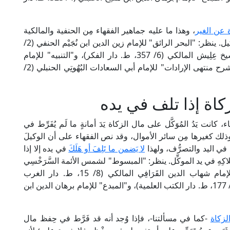
 عن الغير
، وهذا ما عليه جماهير الفقهاء مِن الحنفية والمالكية
والشافعية والحنابلة؛ لأنها عبادةٌ ماليةٌ يَصِحُّ فيها التوكيل. ينظر: "البحر الرائق" للإمام زين الدين ابن نُجَيْم الحنفي (2/
226، ط. دار الكتاب الإسلامي)، و"منح الجليل" للشيخ عِلِيش المالكي (6/ 357، ط. دار الفكر)، و"التنبيه" للإمام
الشِّيرَازِي الشافعي (ص: 108، ط. عالم الكتب)، و"شرح منتهى الإرادات" للإمام أبي السعادات البُهُوتِي الحنبلي (2/
اة إذا تلف في يده
 كانت يَدُ المُوَكَّل على مال الزكاة يَدَ أمانةٍ ما لَم يُفَرِّط في
انٍ، وذلك كغيرها مِن سائر الأموال، وقد نص الفقهاء على أن الوكيلَ
نه في اليد والتصرُّف، ولهذا
لا يَضمن ما تَلِفَ أو هَلَكَ
في يده إلا إذا
ه كهلاكِهِ في يد الموكِّل. ينظر: "المبسوط" لشمس الأئمة السَّرَخْسِي
الحنفي (14/ 40، ط. دار المعرفة)، و"الذخيرة" للإمام شهاب الدين القَرَافِي المالكي (8/ 15، ط. دار الغرب
الإسلامي)، و"المهذب" للإمام الشِّيرَازِي الشافعي (2/ 177، ط. دار الكتب العلمية)، و"المبدع" للإمام برهان الدين ابن
لزكاة
-كما في مسألتنا-، فإذا وُجد أنه قد فَرَّط في حِفظ مال