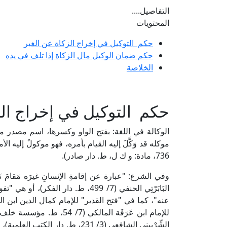
التفاصيل....
المحتويات
حكم التوكيل في إخراج الزكاة عن الغير
حكم ضمان الوكيل مال الزكاة إذا تلف في يده
الخلاصة
حكم التوكيل في إخراج الز
الوكالة في اللغة: بفتح الواو وكسرها، اسم مصدر من
736، مادة: و ك ل، ط. دار صادر).
وفي الشرع: "عبارة عن إقامةِ الإنسانِ غيرَه مَقامَ نَ
البَابَرْتِي الحنفي (7/ 499، ط. دار الف
للإمام ابن عَرَفَة المالك