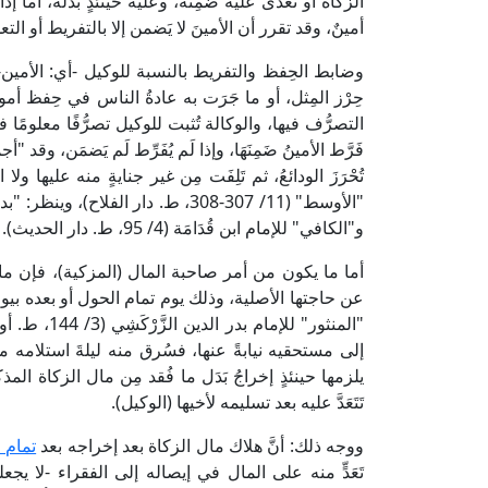
الزكاة أو تَعَدَّى عليه ضَمِنَه، وعليه حينئذٍ بَدَلُه، أما 
أمينٌ، وقد تقرر أن الأمينَ لا يَضمن إلا بالتفريط أو التع
وضابط الحِفظ والتفريط بالنسبة للوكيل -أي: الأمين- 
حِرْز المِثل، أو ما جَرَت به عادةُ الناس في حِفظ أمو
التصرُّف فيها، والوكالة تُثبت للوكيل تصرُّفًا معلومًا 
فَرَّط الأمينُ ضَمِنَهَا، وإذا لَم يُفَرِّط لَم يَضمَن، وق
تُحْرَزَ الودائعُ، ثم تَلِفَت مِن غير جنايةٍ منه عليها و
و"الكافي" للإمام ابن قُدَامَة (4/ 95، ط. دار الحديث).
أما ما يكون من أمر صاحبة المال (المزكية)، فإن ما ق
عن حاجتها الأصلية، وذلك يوم تمام الحول أو بعده بيوم أو يو
"المنثور" لل
إلى مستحقيه نيابةً عنها، فسُرق منه ليلةَ استلامه منها،
يلزمها حينئذٍ إخراجُ بَدَل ما فُقد مِن مال الزكاة ال
تَتَعَدَّ عليه بعد تسليمه لأخيها (الوكيل).
ووجه ذلك: أنَّ هلاك مال الزكاة بعد إخراجه بعد
تمام 
تَعَدٍّ منه على المال في إيصاله إلى الفقراء -لا يجعل