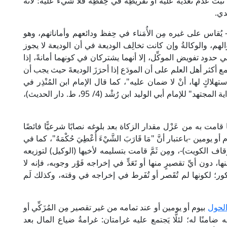
إذا ثَبَت عدمُ تَعَدِّيه عليه أو تفريطِه في حِفْظِه فلا شيء عليه؛ لأنه
دي.
يُقاس على غيره مِن الأُمَناء في حِفظ ودائعهم وأماناتهم، وهو
الهم، والوكالةُ وإن كانت تخالِف الوديعة في أن الوديعة لا يجوز
في حدود تفويض الموكِّل، إلا أنهما يشتركان في كونهما أمانةً، إذا
د "أجمع أكثر أهل العلم على أن المودَع إذا أحرَزَ الوديعةَ حيث يجب أن
لا استهلاكٍ لها، أنْ لا ضمان عليه"، كما قال الإمام ابن المُنْذِر في
"الأوسط" (11/ 307-308، ط. دار الفلاح)، وينظر: "بداية المجتهد" للإمام أبي الوليد ابن رُشْد (4/ 95، ط. دار الحديث)،
امت به من عَزْل مقدار الزكاة بعد بلوغه نصابًا شرعيًّا فائضًا
مين -باعتبار أنَّ "مَا قَارَبَ الشَّيْءَ أُعْطِيَ حُكْمَهُ"، كما في
إمام بدر الدين الزَّرْكَشِي (3/ 144، ط. أوقاف الكويت)-، ومِن ثَمَّ قامت بتسليمه لأخيها (الوكيل) لتوزيعه
 دون أيِّ تقصيرٍ منها أو تَعَدٍّ في إخراجه فَوْر وجوبه، فإنه لا
مذكور؛ لكونها لم تُقَصر أو تُفَرط في إخراجه في وقته، وكذلك لَم
الحول
بيوم أو يومين أو عند تمامه من غير تقصير مِن المُزَكِّي أو
ه ضامنًا له؛ لئلَّا يَجتمع عليه غرامتان: غرامةُ ضياع المال بعد