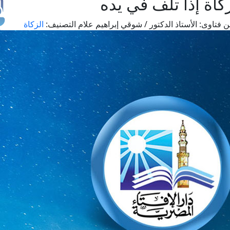
اة إذا تلف في يده
 فتاوى:
الأستاذ الدكتور / شوقي إبراهيم علام
التصنيف:
الزكاة
طل
اس
حج
ال
م
الق