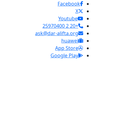
Facebook
X
Youtube
+20 2 25970400
ask@dar-alifta.org
huawei
App Store
Google Play