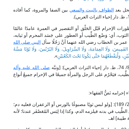
يحل بعد
الطواف بالبيت والسعي
بين الصفا والمروة، كما أفاده
ت الإحرام قَبْل الحَلْق أو التقصير في العمرة عامدًا عالمًا
 الثوب، أي: وَضْع الطِّيب أو العطور على جَسَد المحرم أو ثيابه،
مر بن الخطاب رضي الله عنهما أنَّ رَجُلًا سأل
النبي صلى الله
 القَمِيصَ، وَلَا العِمَامَةَ، وَلَا السَّرَاوِيلَ، وَلَا البُرْنُسَ، وَلَا ثَوْبًا مَسَّهُ
َيْنِ، وَلْيَقْطَعْهُمَا حَتَّى يَكُونَا تَحْتَ الكَعْبَيْنِ
».
صلى الله عليه وآله
طِّيب، فيَحْرُم على الرجل والمرأة جميعًا في الإحرام جميعُ أنواع
 إحرامه نَصُّ الفقهاء:
قال الإمام علاء الدين الكاساني في "بدائع الصنائع" (2/ 189): [ولو لبس ثوبًا مصبوغًا بالورس أو الزعفران فعليه دم؛
يب في بدنه فيلزمه الدم، وكذا إذا لِبَس المُعَصْفَر عندنا؛ لأنه
 طيبة] اهـ.