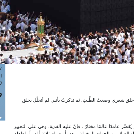
ا
 :41
ا
 :17
ا
 : 1
ا
8
ا
: 44
ا
 :9
ق شعري وضعتُ الطِّيبَ، ثم تذكرتُ بأنني لم أتَحلَّل بحلق
يُقَصِّر عامدًا عالمًا مختارًا، فإنَّ عليه الفدية، وهي على التخيير
راء الصك من الجهات المخولة ببيعه، أو صيام ثلاثة أيام، أو إطعام