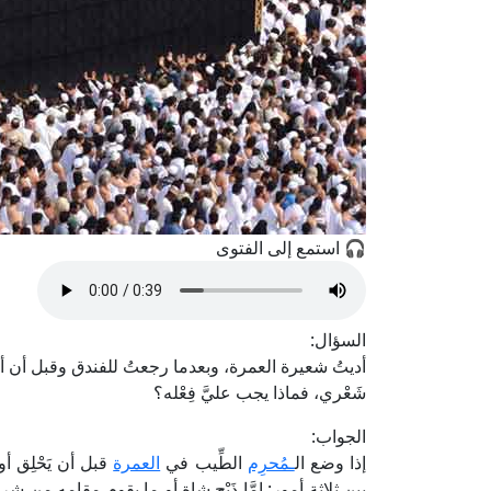
🎧 استمع إلى الفتوى
السؤال:
أديتُ شعيرة العمرة، وبعدما رجعتُ للفندق وقبل أن أحل
شَعْري، فماذا يجب عليَّ فِعْله؟
الجواب:
إذا وضع ال
ـمُحرِم
الطِّيب في
العمرة
قبل أن يَحْلِق أو 
بين ثلاثة أمور: إمَّا ذَبْح شاة أو ما يقوم مقامه من ش