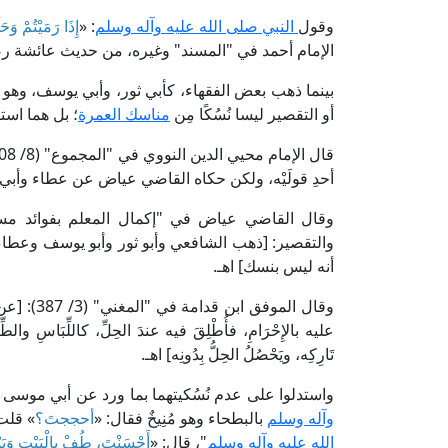
وقول
النبي صلى الله عليه وآله وسلم
: «
إِذَا رَمَيْتُمْ وَح
الإمام أحمد في "المسند" وغيره، من حديث عائشة رض
بينما ذهب بعض الفقهاء، كأبي ثور، وأبي يوسف، وهو قو
أو التقصير ليسا نُسُكًا مِن
مناسك العمرة
؛ بل هما است
أحدِ قولَيْه، ولكن حكاه القاضي عياض عن عطاء وأبي ث
والتقصير: [ذهب الشافعي وأبو ثور وأبو يوسف وعطاء
أنه ليس بنسك] اهـ.
وقال الموفق
عليه بالإِحْرَامِ، فأُطْلِقَ فيه عندَ الحِلِّ، كاللِّبَاسِ وال
تَارِكِه، ويَحْصُلُ الحِلُّ بِدُونِه] اهـ.
واستدلوا على عدم نُسُكيتهما بما ورد عن أبي موس
وآله وسلم
بالبطحاء وهو مُنِيخٌ فقال: «
أحججتَ؟
» قلت:
الله عليه وآله وسلم
"، قال: «
أَحْسَنْتَ، طُفْ بِالْبَيْتِ وَبَيْن