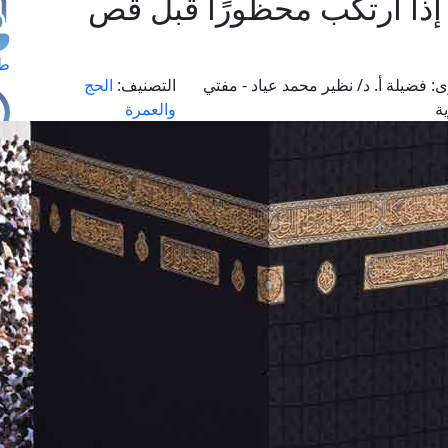
إذا ارتكب محظورًا قبل قص
طل
ى:
فضيلة أ. د/ نظير محمد عياد - مفتي
التصنيف:
الحج
ة
والعمرة
اس
حج
ال
م
الق