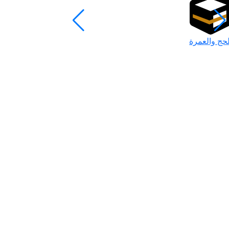
لحج والعمرة
رمضان