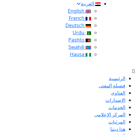
العربية
English
French
Deutsch
Urdu
Pashto
Swahili
Hausa
الرئيسية
فضيلة المفتى
الفتاوى
الإصدارات
الخدمات
المركز الإعلامى
المرئيات
هذا ديننا