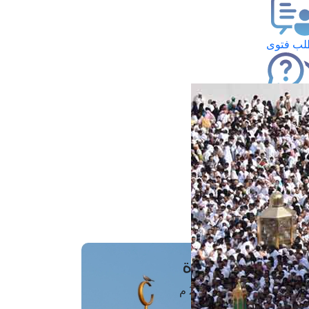
ب فتوى
تعلام عن فتوى
ز موعد
فتوى الهاتفية
َواقِيتُ الصَّـــلاة
اهرة · 07 أغسطس 2026 م