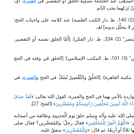
لمذهب عند الحنابلة نُسُكِيّة الحلق أو التقصير في
العمرة
، أي:
 تَرَكهما يجب الدَّم.
قال الإمام علاء الدين الكاساني في "بدائع الصنائع" (2/ 140، ط. دار الكتب العلمية) عند كلامه على واجبات الحج:
 يتحلَّل بدونه] اهـ.
وقال العَلَّامة أبو عبد الله الخَرَشي في "شرح المختصر" (2/ 334، ط. دار الفكر): [أَمَّا الحلق نفسه أو التقصير،
وقال الإمام محيي الدين النووي في "روضة الطالبين" (3/ 101، ط. المكتب الإسلامي): [الحلق في وقته في الحج
العمرة
، في
واردة بالأمر بهما في الحج والعمرة، كقول الله تعالى: ﴿
لَقَدْ صَدَقَ
 شَاءَ اللَّهُ آمِنِينَ مُحَلِّقِينَ رُءُوسَكُمْ وَمُقَصِّرِينَ
﴾ [الفتح: 27].
َّ صلى الله عليه وآله وسلم حلقَ يَوم الْحدَيبِيَةِ وطائفة من أصحابه
: «
اللَّهُمَّ اغْفِرْ لِلْمُحَلِّقِينَ
» فقالَ رجلٌ: وللمُقصِّرين؟ فقال صلى
ثلاثًا أو أربعًا، ثم قال: «
وَلِلْمُقَصِّرِينَ
» متفقٌ عليه.