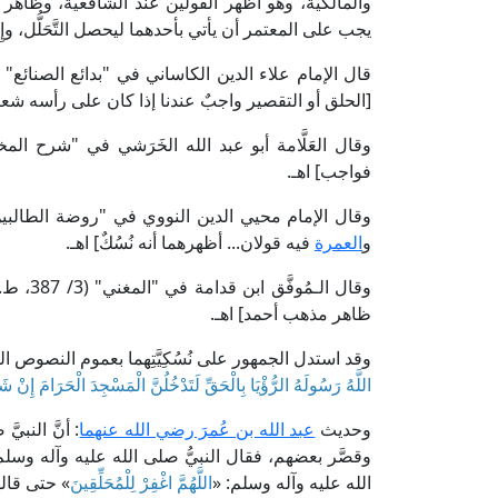
والمالكية، وهو أظهر القولين عند الشافعية، وظاهر ا
يجب على المعتمر أن يأتي بأحدهما ليحصل التَّحَلُّل، وإِنْ
[الحلق أو التقصير واجبٌ عندنا إذا كان على رأسه شعر لا
فواجب] اهـ.
و
العمرة
فيه قولان... أظهرهما أنه نُسُكٌ] اهـ.
وقال الـمُوفَّق ابن قدامة في "المغني" (3/ 387، ط. مكتبة القاهرة): [الحَلْقُ والتَّقْصِيرُ نُسُكٌ في الحج و
ظاهر مذهب أحمد] اهـ.
وقد استدل الجمهور على نُسُكِيَّتِهما بعموم النصوص ال
اللَّهُ رَسُولَهُ الرُّؤْيَا بِالْحَقِّ لَتَدْخُلُنَّ الْمَسْجِدَ الْحَرَامَ إِنْ
وحديث
عبد الله بن عُمرَ رضي الله عنهما
: أنَّ النبي
وقصَّر بعضهم، فقال النبيُّ صلى الله عليه وآله وسلم
الله عليه وآله وسلم: «
اللَّهُمَّ اغْفِرْ لِلْمُحَلِّقِينَ
» حتى قالها 