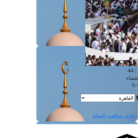
لفجر
4
لشروق
6
لظهر
1
لعصر
4:3
لمغرب
7 
لعشاء
9
عرض مواقيت الصلاة