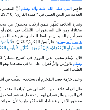
فأخبر
النبي صلى الله عليه وآله وسلم
أنَّ المعتمر 
العلَّامة بدر الدين العيني في "عمدة القاري" (10/ 129، ط. دار إحياء التراث العربي).
وثمرة الخلاف تَظْهَر فيمن ارتكب محظورًا مِن محظورا
مختارًا، ومِن تلك المحظورات: التَّطيُّب في البَدَن أو
فقد أخرج الشيخان -واللفظ للبخاري- عن عبد الله بن ع
عليه وآله وسلم
: مَا يَلْبَسُ المُحْرِمُ؟ فَقَالَ: «
لَا يَلْبَسُ
الوَرْسُ أَوِ الزَّعْفَرَانُ، فَإِنْ لَمْ يَجِدِ النَّعْلَيْنِ فَلْيَلْبَسِ الخُفّ
قال الإمام محيي الدين النووي في "شرح مسلم" (8/ 74، ط. دار إحياء التراث العربي): [ونبَّه
وسلم
بالوَرْس والزَّعْفران على ما في معناهما وهو ال
الطِّيب] اهـ.
وعلى حُرْمة قصد الـمُحْرِم أن يستخدم الطِّيب في أثناء
لأن الورس والزعفران لهما رائحة طيبة، فقد استعمل الطِّ
محظور الإحرام عندنا، إذ المُعَصْفَر طِيب؛ لأن له رائحة