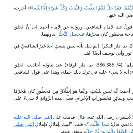
َلَقْتُمْ، فَقَدْ حَلَّ لَكُمُ الطِّيبُ وَالثِّيَابُ وَكُلُّ شَيْءٍ إِلَّا النِّسَاءَ
» أخرجه
ي الله عنها.
لٌ عند الإمام الشافعي، ورواية عن الإمام أحمد إلى أنَّ الحلق
باحة محظور كان محرَّمًا،
فيحصل التَّحَلُّل
بدونهما.
قال الإمام محيي الدين النووي في "المجموع" (8/ 208، ط. دار الفكر): [لم يقل بأنه ليس بنسكٍ أحدٌ غيرُ الشافعيِّ في
ور وأبي يوسف أيضًا] اهـ.
وقال القاضي عياض في "إكمال المعلم بفوائد مسلم" (4/ 385-386، ط. دار الوفاء) عند تناوله أحاديث الحلق
: أنه لا شيء عليه في ترك ذلك جملة، وهذا على قول الشافعي
 ابن قدامة في "المغني" (3/ 387): [عن أحمدَ: أنَّه ليس بِنُسُكٍ، وإنَّما هو إطْلَاقٌ مِن مَحْظُورٍ كان مُحَرَّمًا
طِّيبِ وسائِرِ مَحْظُورَاتِ الإحْرَامِ. فعلَى هذه الرِّوَايَةِ لا شيءَ على
ى الأشعري رضي الله عنه، قال: قدمت على
النبي صلى الله عليه
 نعم، قال: «
بما أهْلَلْتَ؟
» قلت: "لبيك بإهلالٍ كإهلال
النبي صلى
َ الصَّفَا وَالْمَرْوَةِ ثُمَّ أَحِلَّ
» متفق عليه.