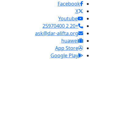
Facebook
X
Youtube
+20 2 25970400
ask@dar-alifta.org
huawei
App Store
Google Play