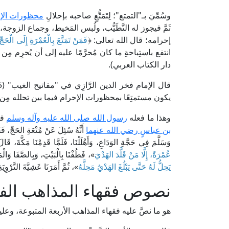
وسُمِّيَ بـ"التمتع"؛ لِتَمَتُّعِ صاحبه بإحلالِ
محظورات الإ
ثَمَّ فيجوز له التَّطَيُّب، ولُبس المَخيط، وجماع الزوجة
إحرامه؛ قال الله تعالى: ﴿
فَمَنْ تَمَتَّعَ بِالْعُمْرَةِ إِلَى الْحَ
دار الكتاب العربي).
يكون مستمتِعًا بمحظورات الإحرام فيما بين تحلله مِن ا
وهذا ما فعله
رسول الله صلى الله عليه وآله وسلم
في
بن عباسٍ رضي الله عنهما
أَنَّهُ سُئِلَ عَنْ مُتْعَةِ الحَجِّ، فَق
وَسَلَّمَ فِي حَجَّةِ الوَدَاعِ، وَأَهْلَلْنَا، فَلَمَّا قَدِمْنَا مَكَّةَ،
عُمْرَةً، إِلَّا مَنْ قَلَّدَ الهَدْيَ
»، فَطُفْنَا بِالْبَيْتِ، وَبِالصَّفَا وَالْمَ
يَحِلُّ لَهُ حَتَّى يَبْلُغَ الهَدْيُ مَحِلَّهُ
»، ثُمَّ أَمَرَنَا عَشِيَّةَ الت
نصوص فقهاء المذاهب الف
هو ما نصَّ عليه فقهاء المذاهب الأربعة المتبوعة، وعليه ال