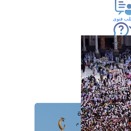
ب فتوى
تعلام عن فتوى
ز موعد
فتوى الهاتفية
َواقِيتُ الصَّـــلاة
اهرة · 09 أغسطس 2026 م