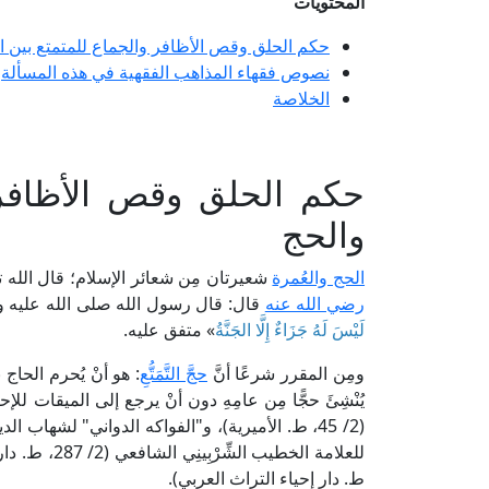
المحتويات
حكم الحلق وقص الأظافر والجماع للمتمتع بين ا
نصوص فقهاء المذاهب الفقهية في هذه المسألة
الخلاصة
حكم الحلق وقص الأظافر 
والحج
الحج والعُمرة
شعيرتان مِن شعائر الإسلام؛ قال الله ت
رضي الله عنه
قال: قال رسول الله صلى الله عليه و
لَيْسَ لَهُ جَزَاءٌ إِلَّا الجَنَّةُ
» متفق عليه.
ومِن المقرر شرعًا أنَّ
حجَّ التَّمَتُّعِ
: هو أنْ يُحرم الحاج 
يُنْشِئَ حجًّا مِن عامِهِ دون أنْ يرجع إلى الميقات للإح
ط. دار إحياء التراث العربي).