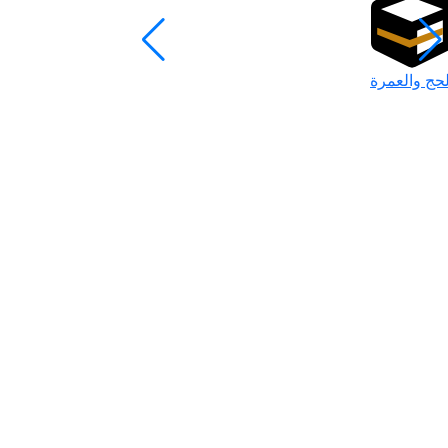
لحج والعمرة
رمضان