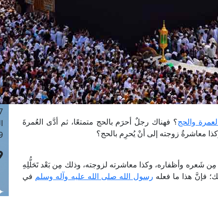
ا
 :43
ا
 :18
ا
 : 0
ا
7
ا
: 42
لعمرة والحج
؟ فهناك رجلٌ أحرَم بالحج متمتعًا، ثم أدَّى العُمرةَ
ا
وكذا معاشرةُ زوجته إلى أنْ يُحرِم بالحج؟
 :7
ِن شَعره وأظفاره، وكذا معاشرته لزوجته، وذلك مِن بَعْد تَحَلُّلِهِ
؛ فإنَّ هذا ما فعله
رسول الله صلى الله عليه وآله وسلم
في