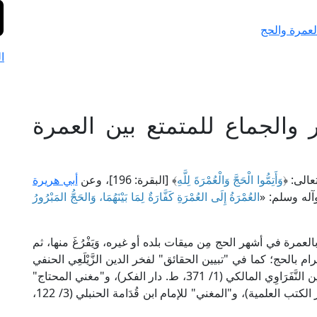
لعمرة والحج
ا
والجماع للمتمتع بين العمرة
عالى: ﴿
وَأَتِمُّوا الْحَجَّ وَالْعُمْرَةَ لِلَّهِ
﴾ [البقرة: 196]، وعن
أبي هريرة
آله وسلم: «
العُمْرَةُ إِلَى العُمْرَةِ كَفَّارَةٌ لِمَا بَيْنَهُمَا، وَالحَجُّ المَبْرُورُ
بالعمرة في أشهر الحج مِن ميقات بلده أو غيره، وَيَفْرُغَ منها، ثم
رام بالحج؛ كما في "تبيين الحقائق" لفخر الدين الزَّيْلَعِي الحنفي
(2/ 45، ط. الأميرية)، و"الفواكه الدواني" لشهاب الدين النَّفَرَاوِي المالكي (1/ 371، ط. دار الفكر)، و"مغني المحتاج"
للعلامة الخطيب الشِّرْبِينِي الشافعي (2/ 287، ط. دار الكتب العلمية)، و"المغني" للإمام ابن قُدَامة الحنبلي (3/ 122،