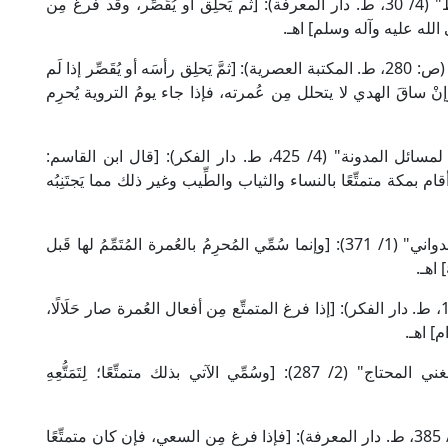
قال شمس الأئمة السَّرَخْسِي الحنفي في "المبسوط" (4/ 30، ط. دار المعرفة): [ثُم يَحلِق أو يُقَصِّر، وقد فَرغ مِن
 الله عليه وآله وسلم] اهـ.
وقال العلامة الشُّرُنْبُلَالِي الحنفي في "مراقي الفلاح" (ص: 280، ط. المكتبة العصرية): [ثمَّ يَحلِق رأسَه أو يُقَصِّر إذا لَم
نْ ساقَ الهدي لا يتحلل مِن عُمرته، فإذا جاء يومُ التروية يُحرِم
وقال العلامة أبو بكر الصِّقِلِّي المالكي في "الجامع لمسائل المدونة" (4/ 425، ط. دار الفكر): [قال ابن القاسم:
أقام بمكة متمتِّعًا بالنساء والثياب والطِّيب وغير ذلك مما يَجتَنِبُه
وقال شهاب الدين النَّفَرَاوِي المالكي في "الفواكه الدواني" (1/ 371): [وإنما سُمِّي المُحرِمُ بالعُمرة المُتَمِّمُ لها قَبل
] اهـ.
وقال الإمام النووي الشافعي في "المجموع" (7/ 180، ط. دار الفكر): [إذا فرغ المتمتِّع مِن أفعال العُمرة صار حَلَالًا،
م] اهـ.
وقال العلامة الخطيب الشِّرْبِينِي الشافعي في "مغني المحتاج" (2/ 287): [وسُمِّي الآتي بذلك متمتِّعًا؛ لِتَمَتُّعِهِ
وقال شرف الدين الحَجَّاوِي الحنبلي في "الإقناع" (1/ 385، ط. دار المعرفة): [فإذا فرغ مِن السعي، فإن كان متمتِّعًا