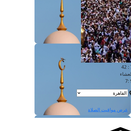
لفجر
4
لشروق
6
لظهر
1
لعصر
4:3
لمغرب
7 
لعشاء
9
عرض مواقيت الصلاة