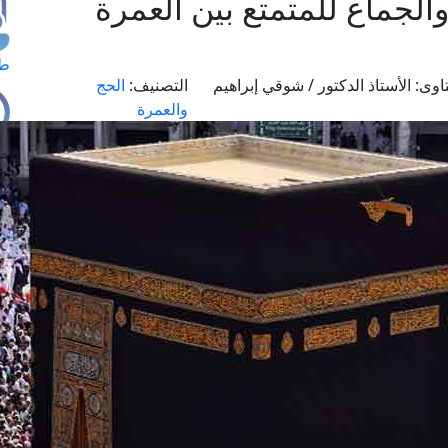
لجماع للمتمتع بين العمرة
طل
اوى:
الأستاذ الدكتور / شوقي إبراهيم
التصنيف:
الحج
والعمرة
اس
حج
ال
م
الق