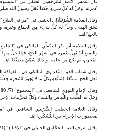
عُمرته، وحَلَّ له كلُّ شيءٍ، هكذا فَعَلَ رسولُ الله صلى
يَسُق الهدي، وحَلَّ له كلُّ شيء مِن الجِماع وغيرِه، وإ
بالحج] اهـ.
والتمتع أنْ يُهِلَّ بعُمرة في أشهُر الحج، فإذا حَلَّ منها 
المُحرِم، ثم يَحُج مِن عامِهِ، ولذلك سُمِّيَ متمتِّعًا] اهـ.
فِعل الحج متمتِّعًا؛ لِتَمَتُّعِهِ بكلِّ ما لا يَجوزُ للمُحرِم فِعلُهُ
وحَلَّ له الطِّيب واللِّباس والنساء وكلُّ مُحرَّمات الإحرا
بمحظورات الإحرام بين النُّسُكَين] اهـ.