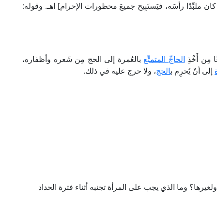
 كان ملبِّدًا رأسَه، فيَستَبِيح جميعَ محظورات الإحرام] اهـ. وقوله:
مِن أَخْذِ
الحاجِّ المتمتِّع
بالعُمرة إلى الحج مِن شَعره وأظفاره،
إلى أنْ يُحرِم ب
الحج
، ولا حرج عليه في ذلك.
لغيرها؟ وما الذي يجب على المرأة تجنبه أثناء فترة الحداد