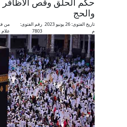
حكم الحلق وقص الأظافر وا
والحج
تاريخ الفتوى:
26 يونيو 2023
رقم الفتوى:
من فت
م
7803
علام