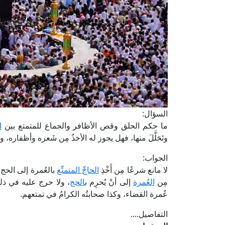
السؤال:
ما حكم الحلق وقص الأظافر والجماع للمتمتع بين
ا
وتَحَلَّلَ منها، فهل يجوز له الأخذُ مِن شَعره وأظفاره، 
الجواب:
لا مانع شرعًا مِن أَخْذِ
الحاجِّ المتمتِّع
بالعُمرة إلى الحج م
مِن
العُمرة
إلى أنْ يُحرِم ب
الحج
، ولا حرج عليه في ذلك
عُمرة القضاء، وكذا صحابتُه الكرامُ في تمتعهم.
التفاصيل....