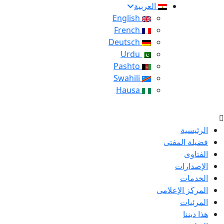
العربية
English
French
Deutsch
Urdu
Pashto
Swahili
Hausa
الرئيسية
فضيلة المفتى
الفتاوى
الإصدارات
الخدمات
المركز الإعلامى
المرئيات
هذا ديننا