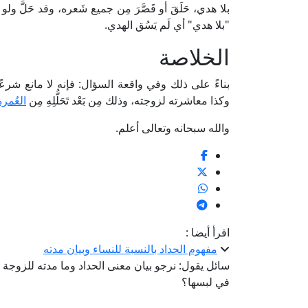
بلا هدي، حَلَقَ أو قَصَّرَ مِن جميع شَعره، وقد حَلَّ ولو
"بلا هدي" أي لَم يَسُق الهدي.
الخلاصة
بناءً على ذلك وفي واقعة السؤال: فإنه لا مانع شرعًا 
وكذا معاشرته لزوجته، وذلك مِن بَعْد تَحَلُّلِهِ مِن
العُمرة
والله سبحانه وتعالى أعلم.
اقرأ أيضا :
مفهوم الحداد بالنسبة للنساء وبيان مدته
سائل يقول: نرجو بيان معنى الحداد وما مدته للزوجة و
في لبسها؟