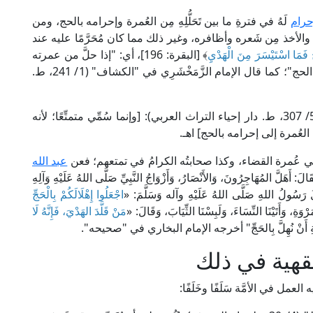
حرام
لَهُ في فترةِ ما بين تَحَلُّلِهِ مِن العُمرة وإحرامه بالحج، ومن
، والأخذ مِن شَعره وأظافره، وغير ذلك مما كان مُحَرَّمًا عليه عند
جِّ فَمَا اسْتَيْسَرَ مِنَ الْهَدْيِ
﴾ [البقرة: 196]، أي: "إذا حلَّ من عمرته
انتفع باستِباحةِ ما كان مُحرَّمًا عليه إلى أن يُحرِم مِن الحج"؛ كما قال الإمام الزَّمَخْشَرِي في "الكشاف" (1/ 241، ط.
قال الإمام فخر الدين الرَّازِي في "مفاتيح الغيب" (5/ 307، ط. دار إحياء التراث العربي): [وإنما سُمِّي متمتِّعًا؛ لأنه
لعُمرة إلى إحرامه بالحج] اهـ.
 عُمرة القضاء، وكذا صحابتُه الكرامُ في تمتعهم؛ فعن
عبد الله
َالَ: أَهَلَّ المُهَاجِرُونَ، وَالأَنْصَارُ، وَأَزْوَاجُ النَّبِيِّ صَلَّى اللهُ عَلَيْهِ وَآلِهِ
 قَالَ رَسُولُ اللهِ صَلَّى اللهُ عَلَيْهِ وآله وَسَلَّمَ: «
اجْعَلُوا إِهْلَالَكُمْ بِالْحَجِّ
رْوَةِ، وَأَتَيْنَا النِّسَاءَ، وَلَبِسْنَا الثِّيَابَ، وَقَالَ: «
مَنْ قَلَّدَ الهَدْيَ، فَإِنَّهُ لَا
َّرْوِيَةِ أَنْ نُهِلَّ بِالحَجِّ" أخرجه الإمام البخاري في "صحيحه".
قهية في ذلك
عمل في الأمَّة سَلَفًا وخَلَفًا: