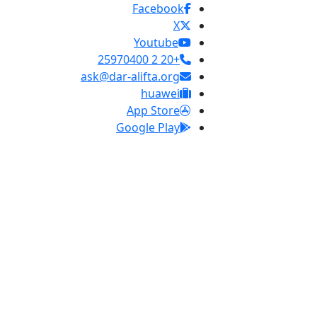
Facebook
X
Youtube
+20 2 25970400
ask@dar-alifta.org
huawei
App Store
Google Play