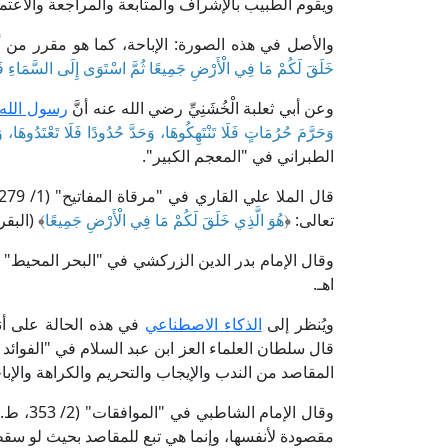
ويقوم الطبيب بالإشراف والمتابعة والمراجعة والاعتما
والأصل في هذه الصورة: الإباحة، كما هو مقرر من أن 
خَلَقَ لَكُمْ مَا فِي الْأَرْضِ جَمِيعًا ثُمَّ اسْتَوَى إِلَى السَّمَاءِ فَ
وعن أبي ثعلبة الْخُشَنِيِّ رضي الله عنه أنَّ
رسول الله 
وَحَرَّمَ حُرُمَاتٍ فَلَا تَنْتَهِكُوهَا، وَحَدَّ حُدُودًا فَلَا تَعْتَدُوهَا،
الطبراني في "المعجم الكبير".
تعالى: ﴿
هُوَ الَّذِي خَلَقَ لَكُمْ مَا فِي الْأَرْضِ جَمِيعًا
﴾ (البقرة: 29)]
اهـ.
ويُنظر إلى
الذكاء الاصطناعي
في هذه الحالة على أنه
المقاصد من الندب والإيجاب والتحريم والكراهة والإباح
وقال ال
مقصودة لأنفسها، وإنما هي تبع للمقاصد بحيث لو س