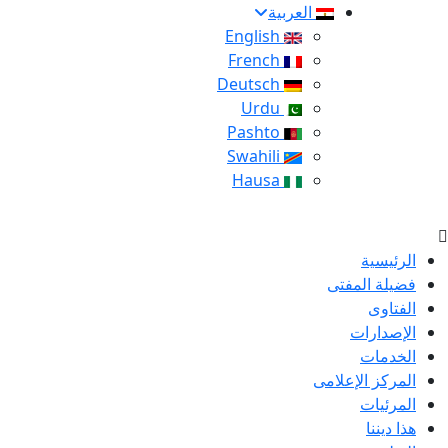
العربية
English
French
Deutsch
Urdu
Pashto
Swahili
Hausa
الرئيسية
فضيلة المفتى
الفتاوى
الإصدارات
الخدمات
المركز الإعلامى
المرئيات
هذا ديننا