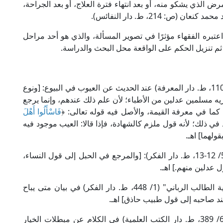
الذي يشكو منه، أو بعد انتهاء فترة العلاج، أو بعد الجراحة،
: 214، ط. دار النفائس).
عتبره الفقهاء مؤثرًا في تصوير المسألة، والذي هو أحد مراحل
، ثم تنزيل الحكم على الواقعة محل البحث والدراسة.
قال الإمام السرخسي الحنفي في "المبسوط" (13/ 110، ط. دار المعرفة) عند الحديث عن العيوب في البيوع: [ونوع
ريه مسلمين عدلين من الأطباء؛ لأن علم ذلك عندهم، وإنما يرجع
ا في معرفة القيمة، والأصل فيه قوله تعالى: ﴿
فَاسْأَلُوا أَهْلَ
بد من العدد في ذلك؛ لأنه قول ملزم كالشهادة، فإذا قالا: العيب موجود فيه
ولهما] اهـ.
وقال العلامة ابن عابدين الحنفي في "رد المحتار" (5/ 12-13، ط. دار الفكر): [والمرجع في الحبل إلى قول النساء،
 عدلين منهم.] اهـ.
وقال الشيخ العدوي المالكي في "حاشيته على كفاية الطالب الرباني" (1/ 448، ط. دار الفكر) في بيان متى يباح
د صاحبه إلى قول طبيب حاذق] اهـ.
وقال العلامة المواق المالكي في "التاج والإكليل" (6/ 389، ط. دار الكتب العلمية) في الكلام عن مبطلات الخيار