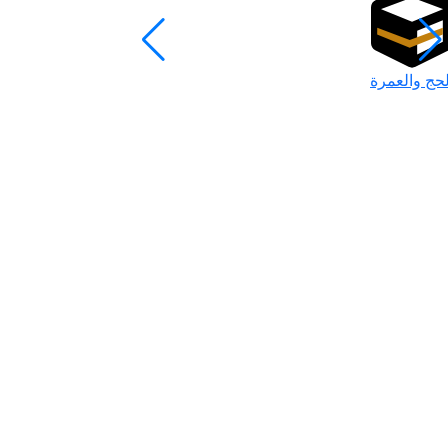
لحج والعمرة
رمضان