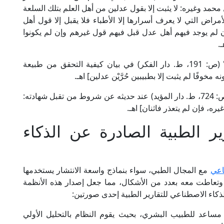
محمد وغيره: لا يثبت إلا بقول عدلين من أهل العلم بتلك السلعة
لأمراض التي لا يعرف أسرارها إلا الأطباء فلا يقبل إلا قول أهل
إن لم يوجد فيهم أهل عدل قبل فيهم قول غيرهم وإن لم يكونوا
.
وقال الإمام النووي الشافعي في "منهاج الطالبين" (ص: 191، ط. دار الفكر) في بيان كيفية التحقق من طبيعة
فًا لم يثبت إلا بطبيبين حُرَّيْن عدلين] اهـ.
وقال العلامة البهوتى الحنبلي في "الروض المربع" (ص: 724، ط. دار المؤيد) عند حديثه عن شروط من تقبل شهادته:
، فإن لم يتعذر فاثنان] اهـ.
ير الطبية الصادرة عن الذكاء
اعي
مع المجال الطبي، سواء بنماذج واسعة الانتشار يستخدمها
 وتعاطت معه بعدد من الأشكال، مما جعل إصدار هذه الأنظمة
الذكاء الاصطناعي للتقارير الطبية إحدى صورتين:
ساعد للطبيب البشري، بحيث يقوم النظام بالتحليل الأولي