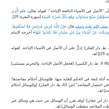
د.
"الأصل في الأشياء النافعة الإباحة"؛ لقوله تعالى: ﴿
هُوَ الَّذِي
سَوَّاهُنَّ سَبْعَ سَمَاوَاتٍ وَهُوَ بِكُلِّ شَيْءٍ عَلِيمٌ
﴾ [سورة البقرة: 29].
صلى الله عليه وسلم
قال: «
إِنَّ اللَّهَ فَرَضَ فَرَائِضَ فَلَا تُضَيِّعُوهَا،
 وَسَكَتَ عَنْ أَشْيَاءَ مِنْ غَيْرِ نِسْيَانٍ فَلَا تَبْحَثُوا عَنْهَا
» أخرجه الإمام
قال الملا علي القاري في "مرقاة المفاتيح" (1/ 279، ط. دار الفكر): [دلَّ على أن الأصل في الأشياء الإباحة، كقوله
 اهـ.
وقال الإمام بدر الدين الزركشي في "البحر المحيط" (8/ 9، ط. دار الكتبي): [فجعل الأصل الإباحة، والتحريم مستثنى]
 أداة تابعة في الحكم للغاية منها، فللوسائل أحكام مقاصدها؛
قال سلطان العلماء العز ابن عبد السلام في "الفوائد في اختصار المقاصد" (ص: 43، ط. دار الفكر): [وللوسائل أحكام
ة] اهـ.
إمام الشاطبي في "الموافقات" (2/ 353، ط. دار ابن عفان): [وقد تقرر أن الوسائل من حيث هي وسائل غير
قطت المقاصد سقطت الوسائل] اهـ.