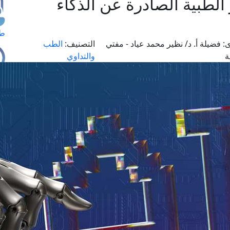
 الطبية الصادرة عن الذكاء
طل
:
فضيلة أ. د/ نظير محمد عياد - مفتي
التصنيف:
الطب
ة
والتداوي
اس
حج
ال
م
الق