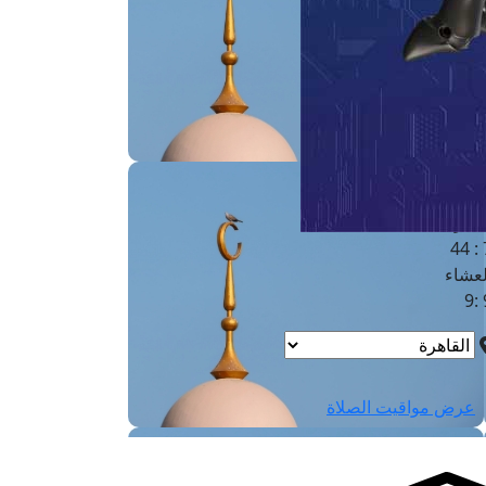
لفجر
4
لشروق
6
لظهر
1
لعصر
4:3
لمغرب
7 
لعشاء
9
عرض مواقيت الصلاة