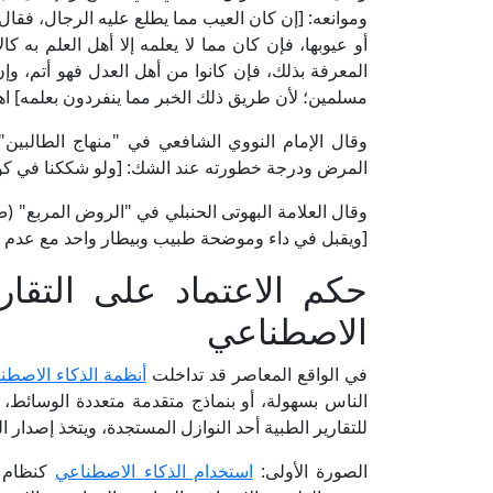
وموانعه: [إن كان العيب مما يطلع عليه الرجال، فقال 
أو عيوبها، فإن كان مما لا يعلمه إلا أهل العلم به كا
المعرفة بذلك، فإن كانوا من أهل العدل فهو أتم، و
مسلمين؛ لأن طريق ذلك الخبر مما ينفردون بعلمه] اهـ
المرض ودرجة خطورته عند الشك: [ولو شككنا في كونه مخو
[ويقبل في داء وموضحة طبيب وبيطار واحد مع عدم غيره
حكم الاعتماد على التقار
الاصطناعي
في الواقع المعاصر قد تداخلت
أنظمة الذكاء الاصطن
الناس بسهولة، أو بنماذج متقدمة متعددة الوسائط،
للتقارير الطبية أحد النوازل المستجدة، ويتخذ إصدار 
الصورة الأولى:
استخدام الذكاء الاصطناعي
كنظام م