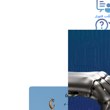
ب فتوى
تعلام عن فتوى
ز موعد
فتوى الهاتفية
َواقِيتُ الصَّـــلاة
اهرة · 07 أغسطس 2026 م