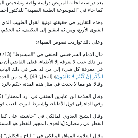
بعد دراسته لحالة المريض دراسة وافية وتشخيص المرض 
كما جاء في "الموسوعة الطبية الفقهية" للدكتور أحمد محمد كنعان (ص
وهذه التقارير في حقيقتها توثيق لقول الطبيب الذي ا
الفتوى الأربع، ومن ثم انتقلوا إلى التكييف، ثم الحكم
وعلى ذلك تواردت نصوص الفقهاء:
من ذلك عيب لا يعرفه إلا الأطباء، فعلى القاضي أن ي
في معرفة كل شيء إلى من له بصر في ذلك الباب كم
الذِّكْرِ إِنْ كُنْتُمْ لَا تَعْلَمُونَ
﴾ [النحل: 43] ولا 
وقالا: هو مما لا يحدث في مثل هذه المدة، حكم بالرد بق
وفي الداء إلى قول الأطباء، واشترط لثبوت العيب قول
الفطر في رمضان: [والخوف المجوز للفطر هو المستن