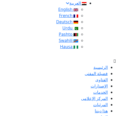
العربية
English
French
Deutsch
Urdu
Pashto
Swahili
Hausa
الرئيسية
فضيلة المفتى
الفتاوى
الإصدارات
الخدمات
المركز الإعلامى
المرئيات
هذا ديننا