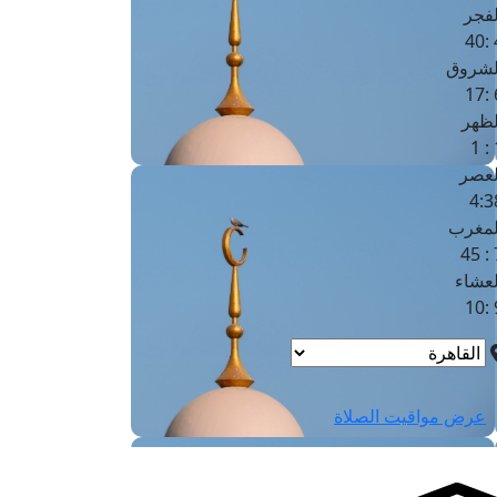
لفجر
4
لشروق
6
لظهر
1
لعصر
4:3
لمغرب
7 
لعشاء
9
عرض مواقيت الصلاة