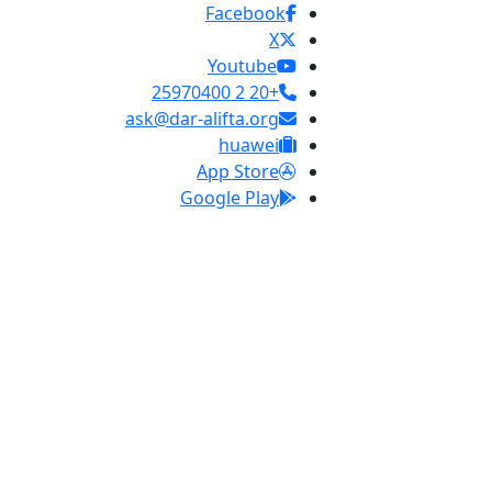
Facebook
X
Youtube
+20 2 25970400
ask@dar-alifta.org
huawei
App Store
Google Play