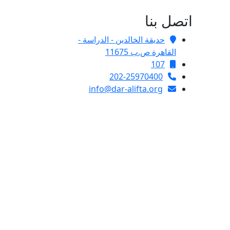
اتصل بنا
حديقة الخالدين - الدراسة -
القاهرة ص.ب 11675
107
202-25970400
info@dar-alifta.org