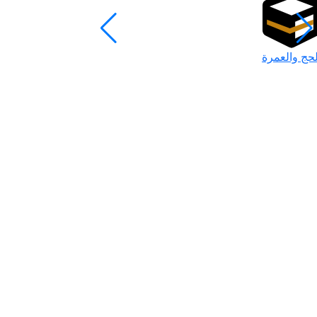
لحج والعمرة
رمضان