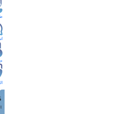
طل
اس
حج
ال
م
الق