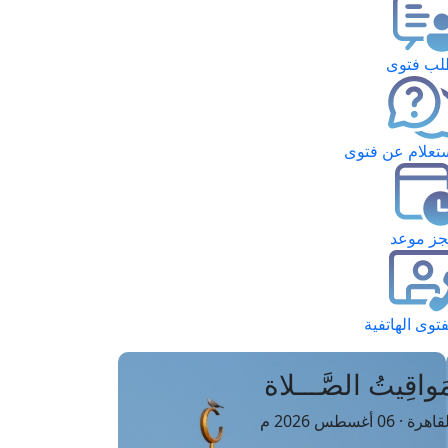
ب فتوى
تعلام عن فتوى
ز موعد
فتوى الهاتفية
َواقِيتُ الصَّـــلاة
اهرة · 06 أغسطس 2026 م