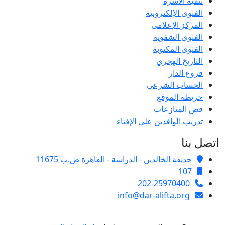
تنمية الأسرة
الفتوى الإلكترونية
المركز الإعلامى
الفتوى الشفوية
الفتوى المكتوبة
التاريخ الهجري
فروع الدار
الحساب الشرعي
خريطة الموقع
فض المنازعات
تدريب الوافدين على الإفتاء
اتصل بنا
حديقة الخالدين - الدراسة - القاهرة ص.ب 11675
107
202-25970400
info@dar-alifta.org