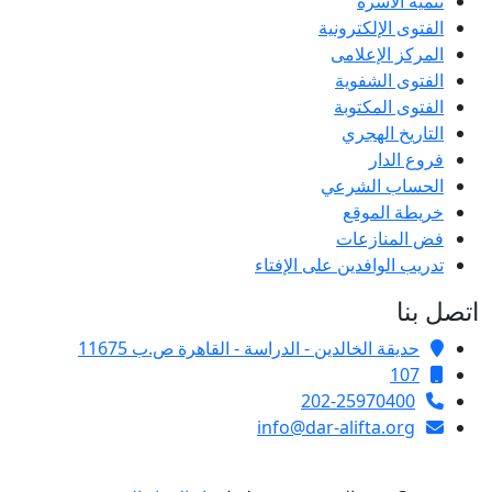
تنمية الأسرة
الفتوى الإلكترونية
المركز الإعلامى
الفتوى الشفوية
الفتوى المكتوبة
التاريخ الهجري
فروع الدار
الحساب الشرعي
خريطة الموقع
فض المنازعات
تدريب الوافدين على الإفتاء
اتصل بنا
حديقة الخالدين - الدراسة - القاهرة ص.ب 11675
107
202-25970400
info@dar-alifta.org