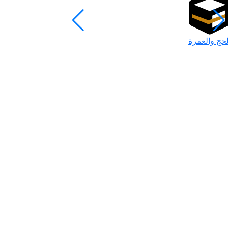
لحج والعمرة
رمضان