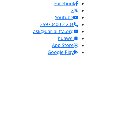
Facebook
X
Youtube
+20 2 25970400
ask@dar-alifta.org
huawei
App Store
Google Play