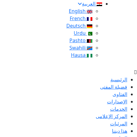
العربية
English
French
Deutsch
Urdu
Pashto
Swahili
Hausa
الرئيسية
فضيلة المفتى
الفتاوى
الإصدارات
الخدمات
المركز الإعلامى
المرئيات
هذا ديننا