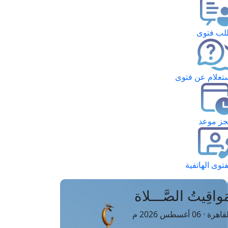
ب فتوى
تعلام عن فتوى
ز موعد
فتوى الهاتفية
َواقِيتُ الصَّـــلاة
اهرة · 06 أغسطس 2026 م