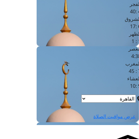
لفجر
4
لشروق
6
لظهر
1
لعصر
4:3
لمغرب
7 
لعشاء
9
عرض مواقيت الصلاة