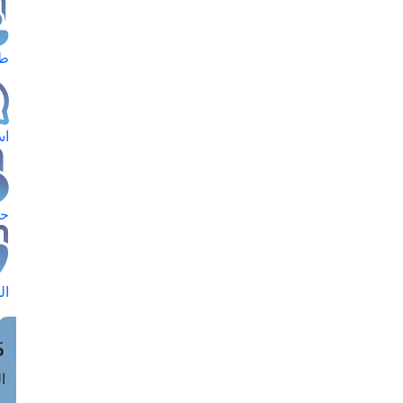
طل
اس
حج
ال
م
الق