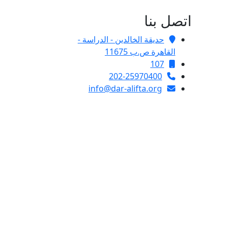
اتصل بنا
حديقة الخالدين - الدراسة -
القاهرة ص.ب 11675
107
202-25970400
info@dar-alifta.org