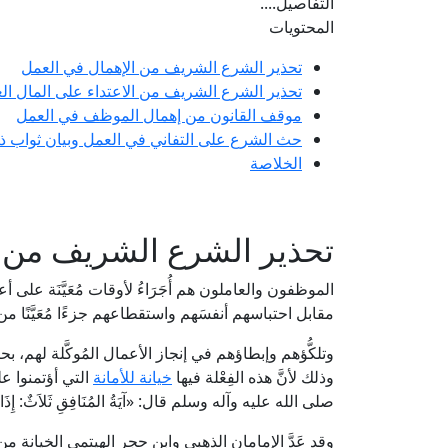
التفاصيل....
المحتويات
تحذير الشرع الشريف من الإهمال في العمل
تحذير الشرع الشريف من الاعتداء على المال الع
موقف القانون من إهمال الموظف في العمل
حث الشرع على التفاني في العمل وبيان ثواب ذ
الخلاصة
تحذير الشرع الشريف من ا
الموظفون والعاملون هم أُجَرَاءُ لأوقات مُعَيَّنَة على أع
مقابل احتباسهم أنفسَهم واستقطاعهم جزءًا مُعَيَّنًا 
وتلكُّؤهم وإبطاؤهم في إنجاز الأعمال المُوكَّلة لهم، بحي
وذلك لأنَّ هذه الفِعْلة فيها
خيانة للأمانة
التي أؤتمنوا ع
صلى الله عليه وآله وسلم قال: «آيَةُ المُنَافِقِ ثَلاَثٌ: إِذَا حَدّ