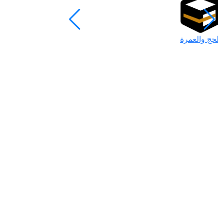
لحج والعمرة
رمضان