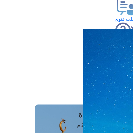
ب فتوى
تعلام عن فتوى
ز موعد
فتوى الهاتفية
َواقِيتُ الصَّـــلاة
اهرة · 08 أغسطس 2026 م