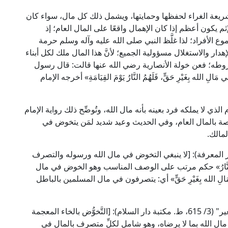
الشريعة الغراء لحفظها وحمايتها، ويشمل ذلك كل مال، سواء كان
والإثم يكون أعظم إذا كان الإهمال واقعًا على المال العام؛ إذ
وع الأفراد؛ لذا غلَّظ النبي صلى الله عليه وآله وسلم حرمة
دار والاستغلال مسؤولية الجميع؛ لأنَّ هذا المال ملك لكل أبناء
ه؛ فعن خولة الأنصارية رضي الله عنها قالت: قال رسول
لِ الله بِغَيْرِ حَقٍّ، فَلَهُمُ النَّارُ يَوْمَ القِيَامَةِ» أخرجه الإمام
لذي لا يملكه فرد بعينه بأنه مال الله، وتُوضِّح ذلك رواية الإمام
فة خاصة بالمال العام، وفي الحديث وعيد شديد لمَن يتخوض في
مالك.
بن حجر في "فتح الباري" (6/ 219، ط. دار المعرفة): [لا ينبغي التخوض في مال الله ورسوله والتصرف
ِ إِلَّا النَّارُ» حكم مرتب على الوصف المناسب وهو الخوض في مال
ِي مَالِ الله بِغَيْرِ حَقٍّ» أي: يتصرفون في مال المسلمين بالباطل
وقال العلامة الصنعاني في "التنوير شرح الجامع الصغير" (3/ 615، ط. مكتبة دار السلام): [التَّخوُّض بالخاء المعجمة
ل الله بما لا يرضاه، وهو شامل لكلِّ متصرف بالمال في