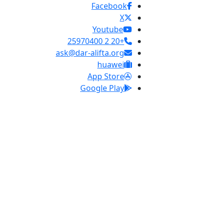
Facebook
X
Youtube
+20 2 25970400
ask@dar-alifta.org
huawei
App Store
Google Play