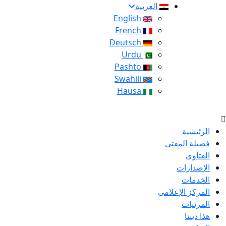
العربية
English
French
Deutsch
Urdu
Pashto
Swahili
Hausa
الرئيسية
فضيلة المفتى
الفتاوى
الإصدارات
الخدمات
المركز الإعلامى
المرئيات
هذا ديننا