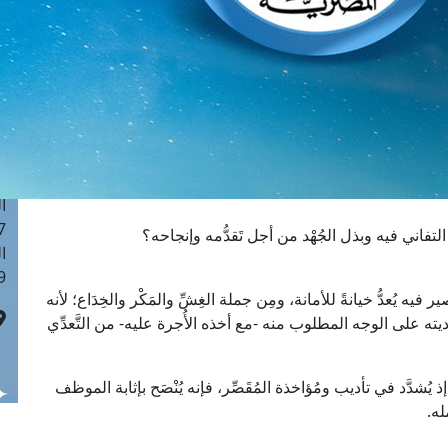
ا
 :42
ا
 :18
ا
 : 1
ا
7
ا
: 43
ني فيه وبذل الجُهْد من أجل تَقدُّمه وإنجاحه؟
ا
 :8
 يُعدُّ خيانةً للأمانة، ومِن جملة الغِشِّ والمَكْر والخِدَاع؛ لأنه
يته على الوجه المطلوب منه -مع أخذه الأُجرة عليه- من التَّعدِّي
يُشدَّد في تأديب ومُؤاخذة المُقَصِّر، فإنه يُنْصَح بإثابة الموظف
له.