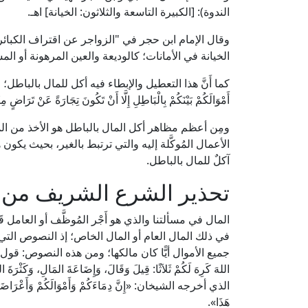
الندوة): [الكبيرة التاسعة والثلاثون: الخيانة] اهـ.
الخيانة في الأمانات؛ كالوديعة والعين المرهونة أو الم
كما أَنَّ هذا التعطيل والإبطاء فيه أكل للمال بالباطل؛ وقد نُهين
أَمْوَالَكُمْ بَيْنَكُمْ بِالْبَاطِلِ إِلَّا أَنْ تَكُونَ تِجَارَةً عَنْ تَرَاضٍ مِ
ومِن أعظم مظاهر أكل المال بالباطل هو الأخذ من المال 
الأعمال المُوكَّلة إليه والتي ترتبط بالغير، بحيث يكون 
آكلٌ للمال بالباطل.
تحذير الشرع الشريف من ال
المال في مسألتنا والذي هو أَجْر المُوظَّف أو العامل قَ
في ذلك المال العام أو المال الخاص؛ إذ النصوص الت
جميع الأموال أيًّا كان مالكها؛ ومن هذه النصوص: قول 
اللهَ كَرِهَ لَكُمْ ثَلاَثًا: قِيلَ وَقَالَ، وَإِضَاعَةَ المَالِ
الذي أخرجه الشيخان: «إِنَّ دِمَاءَكُمْ وَأَمْوَالَكُمْ وَأَعْرَاضَكُمْ ب
هَذَا».