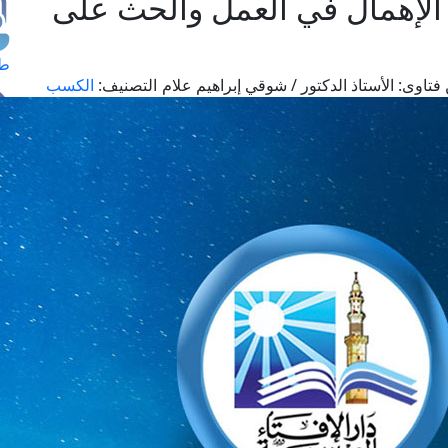
الإهمال في العمل والحث على
طل
فتاوى:
الأستاذ الدكتور / شوقي إبراهيم علام
التصنيف:
الكسب
اس
حج
ال
م
الق