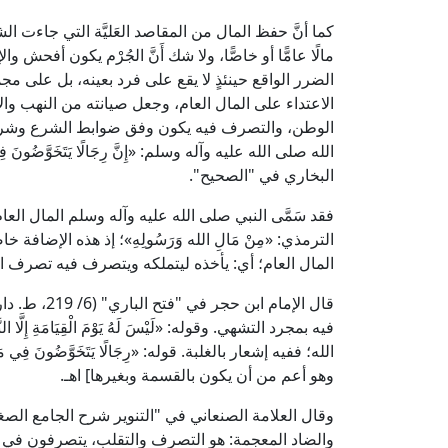
كما أنَّ حفظ المال من المقاصد العَليَّة التي جاءت 
مالًا عامًّا أو خاصًّا، ولا شك أَنَّ الجُرْم يكون أفحش 
الضرر الواقع حينئذٍ لا يقع على فرد بعينه، بل على مجم
الاعتداء على المال العام، وجعل صيانته من النهب والإه
الوطن، والتصرف فيه يكون وفق ضوابط الشرع وشروط
الله صلى الله عليه وآله وسلم: «إِنَّ رِجَالًا يَتَخَوَّضُونَ فِي مَا
البخاري في "الصحيح".
فقد سَمَّى النبي صلى الله عليه وآله وسلم المال العام ا
الترمذي: «مِنْ مَالِ الله وَرَسُولِهِ»؛ إذ هذه الإضا
المال العام؛ أي: يأخذه ليتملكه ويتصرف فيه تصرف ال
قال الإمام ا
فيه بمجرد التشهي. وقوله: «لَيْسَ لَهُ يَوْمَ الْقِيَامَة
الله؛ ففيه إشعار بالغلبة. قوله: «رِجَالًا يَتَخَوَّضُونَ ف
وهو أعم من أن يكون بالقسمة وبغيرها] اهـ.
والضاد المعجمة: هو التصرف والتقلب، يتصرفون في ما