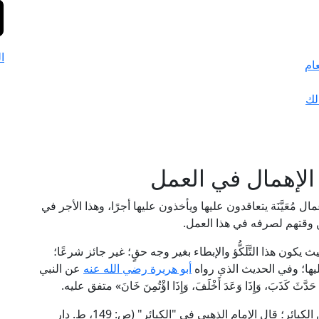
ا
ام
لك
لإهمال في العمل
مال مُعَيَّنَة يتعاقدون عليها ويأخذون عليها أجرًا، وهذا الأجر في
من وقتهم لصرفه في هذا العمل.
ث يكون هذا التَّلَكُّؤ والإبطاء بغير وجه حقٍ؛ غير جائز شرعًا؛
ليها؛ وفي الحديث الذي رواه
أبو هريرة رضي الله عنه
عن النبي
َثَ كَذَبَ، وَإِذَا وَعَدَ أَخْلَفَ، وَإِذَا اؤْتُمِنَ خَانَ» متفق عليه.
وقد عَدَّ الإمامان الذهبي وابن حجر الهيتمي الخيانة من الكبائر؛ قال الإمام الذهبي في "الكبائر" (ص: 149، ط. دار