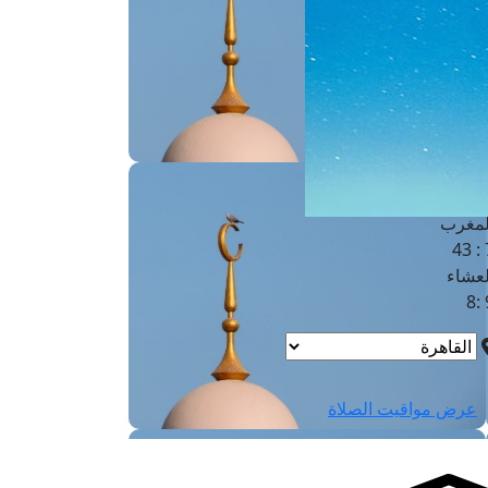
لفجر
4
لشروق
6
لظهر
1
لعصر
4:3
لمغرب
7 
لعشاء
9
عرض مواقيت الصلاة