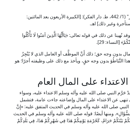
وقال الإمام ابن حجر في "الزواجر عن اقتراف الكبائر" (1/ 442، ط. دار الفكر): [الكبيرة الأربعون بعد المائتين:
ستأجرة وغير ذلك] اهـ.
ا عن ذلك في قوله تعالى: ﴿يَاأَيُّهَا الَّذِينَ آمَنُوا لَا تَأْكُلُوا
نْكُمْ﴾ [النساء: 29].
بدون وجه حق؛ ذلك أَنَّ الموظَّف أو العامل الذي لا يُنْجِزُ
هذا التَّبَاطُؤ بدون وجه حقٍ، ويأخذ مع ذلك على وظيفته أجرًا؛ هو
اعتداء على المال العام
دْ حَرَّم النبي صلى الله عليه وآله وسلم الاعتداء عليه، وسواء
ي تنهى عن الاعتداء على المال وإضاعته جاءت عامة، فتشمل
النبي صلى الله عليه وآله وسلم في الحديث المتفق عليه: «إِنَّ
، وَكَثْرَةَ السُّؤَالِ». ومنها أيضًا: قوله صلى الله عليه وآله وسلم في الحديث
َيْنَكُمْ حَرَامٌ، كَحُرْمَةِ يَوْمِكُمْ هَذَا فِي شَهْرِكُمْ هَذَا، فِي بَلَدِكُمْ