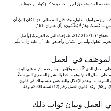
لا يستحقه العبد وهو حقٌ لغيره تحت يده؛ كالزكوات ونحوها من
 من أنواع الغلول، وقد قال الله تعالى: ﴿وَمَا كَانَ لِنَبِيٍّ أَنْ
لُّ نَفْسٍ مَا كَسَبَتْ وَهُمْ لَا يُظْلَمُونَ﴾ [آل عمران: 161].
قال الإمام النووي في "المنهاج شرح صحيح مسلم بن الحجاج" (12/ 216-217، ط. إحياء التراث العربي): [وأصل
م الغلول وأنه من الكبائر، وأجمعوا على أن عليه رَدِّ ما غَلَّه]
الموظف في العمل
 العمل الذي كُلّف به وفُوِّض إليه؛ وعدم تأديته على الوجه
َّم على المال العام؛ وهو ما حدا بالمشرع المصري التنبيه نصًّا
 المنوط به، وعدم الإخلال والتقاعس عنه، وذلك في قانون
الخدمة المدنية رقم (81) لسنة 2016م، في مادته (57)، و(58)، وكذا قانون العمل رقم (12) لسنة 2003م وفقًا
 العمل وبيان ثواب ذلك