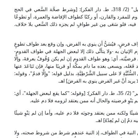
وقال الإمام الخَرَشِي في "شرحه على مختصر خليل" (2/ 318، ط. دار الفكر): [وشرط صحَّة السَّعي في الحج
قدوم للمفرد والقارن، أو ركنًا كطواف الإفاضة والعمرة، أو تطوعًا
فيه، فلو سَعَى مِن غير طوافٍ لم يجزه ذلك السَّعي بلا خلاف.
فرضٍ، فيُسَنُّ أن ينوي به الفرض، وإن وقع بعد طواف تطوعٍ
 الإتيان به -ولا يتأتَّى ذلك إلا لبعض الجهلة في طواف القدوم-
فرضيَّته، أي: وهو طواف القدوم إن لم يكن وُقُوفٌ بعرفةَ، وإلَّا
له، ويسعى بعده ما دام بمكَّة أو قريبًا منها، فإن تَبَاعَدَ عنها
ِّيَّةِ لا على سبيل الشَّرْطِيَّةِ، بدليل قوله: "وإِلَّا فدمٌ"، وقوله:
ريد أنَّ غير الفرض ينوي به الفرضَ] اهـ.
وقال الشيخ الدسوقي في "حاشيته على الشرح الكبير" (2/ 35، ط. دار الفكر): [وقوله: "كما يقع لبعض الجهلة"، أي:
 يَنْوِ فرضيته والحال أنه ممن يعتقد لزومه فلا دم عليه.
ًا ولكنه ممن يعتقد وجوبَه فلا دم عليه، وأما إن لم يَنْوِ شيئًا
 إن لم يُعِدْهُ] اهـ.
ين النية في الطواف، إذ النية عندهم شرط من شروط صحته، ولا