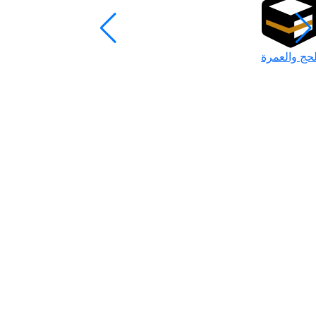
لحج والعمرة
رمضان