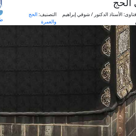
 الحج
تاوى:
الأستاذ الدكتور / شوقي إبراهيم
التصنيف:
الحج
طل
والعمرة
اس
حج
ال
م
الق