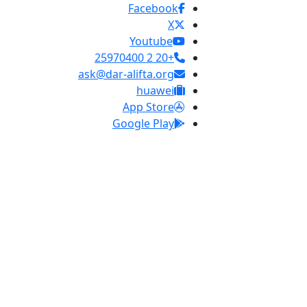
Facebook
X
Youtube
+20 2 25970400
ask@dar-alifta.org
huawei
App Store
Google Play