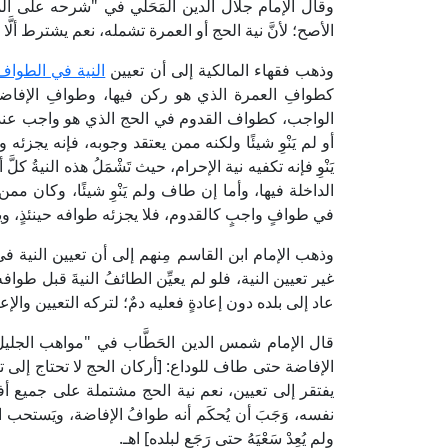
الأصح؛ لأنَّ نية الحج أو العمرة تشمله، نعم يشترط أل
وذهب فقهاء المالكية إلى أن تعيين
النية في الطواف
كطوافِ العمرة الذي هو ركن فيها، وطوافِ الإفاضة
الواجب، كطواف القدوم في الحج الذي هو واجب عندهم 
أو لم يَنْوِ شيئًا ولكنه ممن يعتقد وجوبه، فإنه يج
يَنْوِ فإنه تكفيه نية الإحرام، حيث تَشْمَلُ هذه النيةُ
الداخلة فيها، وأما إن طاف ولم يَنْوِ شيئًا، وكان مم
في طوافٍ واجبٍ كالقدوم، فلا يجزئه طوافه حينئذٍ، وي
وذهب الإمام ابن القاسم مِنهم إلى أن تعيين الني
غير تعيين النية، فلو لم يعيِّن الطائفُ النيةَ قبل طو
عاد إلى بلده دون إعادةٍ فعليه دمٌ؛ لتركه التعيين والإعا
الإفاضة حتى طاف للوداع: [أركان الحج لا تحتاج إلى ت
يفتقر إلى تعيين، نعم نية الحج مشتملة على جميع أفع
نفسه، وَجَبَ أن يُحكَم أنه طوافُ الإفاضة، ويَستحب ا
ولم يُعِدْ سَعْيَهُ حتى رَجَع لبلده] اهـ.