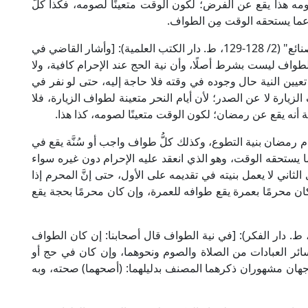
ه هذا يقع عن الفرض؛ لكون الوقت متعينًا لصومه، فكذا كلُّ
ع عما يستحقه الوقت مِن الطواف.
قال الإمام علاء الدين الكاساني الحنفي في "بدائع الصنائع" (2/ 128-129، ط. دار الكتب العلمية): [وأشار القاضي في
لطواف ليست بشرط أصلًا، وأن نية الحج عند الإحرام كافية، ولا
تعيين النية حال وجوده في وقته فلا حاجة إليه، حتى لو نفر في
لزيارة لا عن الصدر؛ لأن أيام النحر متعينة لطواف الزيارة، فلا
 أنه يقع عن رمضان؛ لكون الوقت متعينًا لصومه، كذا هذا.
م رمضان بنية التطوع، وكذلك كلُّ طواف واجب أو سُنَّة يقع في
 يستحقه الوقت، وهو الذي انعقد عليه الإحرام دون غيره سواء
الثاني لا يعمل بنيته في تقديمه على الأول، حتى إنَّ المحرم إذا
 كان محرمًا بعمرة يقع طوافه للعمرة، وإن كان محرمًا بحجة يقع
قال الإمام النووي الشافعي في "المجموع" (8/ 16، ط. دار الفكر): [في نية الطواف قال أصحابنا: إن كان الطواف
ائر العبادات من الصلاة والصوم ونحوهما، وإن كان في حج أو
جهان مشهوران ذكرهما المصنف بدليلهما: (أصحهما) صحته، وبه