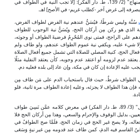
وقال الإمام جلال الدين المَحَلِّي في "شرحه على المنهاج" (2/ 139، ط. دار الفكر): [لا تجب النية في الطواف في
َّا يصرفه إلى غرض آخر -كطلب غريم- في الأصح] اهـ.
سُنَّة وليس شرطًا، فيُسَنُّ عندهم نية الفرض لطواف الفرض،
 الذي هو ركن مِن أركان الحج، ويُسَنُّ نية الوجوب للطواف
على الراجح، فمتى نوى المُحْرِمُ فرضيةَ الطواف أو وجوبَه،
زئه ولا شيء عليه، ويكفي نية عموم الطواف عندهم، ولو طاف ولم
 كلَّ أفعال الحج، كنية المصلي للصلاة التي تشمل جميع أفعال الصلاة
ن يعتقد عدم لزومه أو اعتقد عدم وجوبه، كأن يعتقد النفلية مثلًا
جب عليه الإعادة إن كان في مكة، وإن عاد إلى بلده فعليه دم.
ة في الطواف شرطٌ، حيث قال باستحباب الدم على مَن طاف مِن
افه فإن هذا الطواف لا يجزئه، وعليه إعادة الطواف مرة ثانية، فلو
دة.
قال الإمام شمس الدين الحَطَّاب في "مواهب الجليل" (3/ 89، ط. دار الفكر) في معرض كلامه عمَّن نَسِيَ طواف
عيين، بدليل الوقوف والإحرام والسعي، وهذا مِن أركان الحج فلا
اله، ولا يصح غير الحج في زمان الحج، فلَمَّا صح الطوافُ في
بنُ القاسم فيه الدمَ، كمن طاف عند قدومه مِن غير نيةٍ وَسَعَى