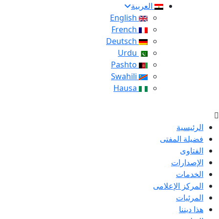
العربية
English
French
Deutsch
Urdu
Pashto
Swahili
Hausa
الرئيسية
فضيلة المفتى
الفتاوى
الإصدارات
الخدمات
المركز الإعلامى
المرئيات
هذا ديننا