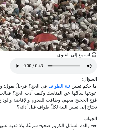
🎧 استمع إلى الفتوى
السؤال:
ما حكم تعيين
نية الطواف
في الحج؟ فرجلٌ يقول: والدتي
عودتها سألتُها عن المناسك وكيف أدت الحج؟ فقالت
فَوْج الحجيج معهم، وطافت للقدوم والإفاضة والوداع م
تحتاج إلى تعيين النية لكلِّ طواف قبل أدائه؟
الجواب:
حج والدة السائل الكريم صحيح شرعًا، ولا فدية علي