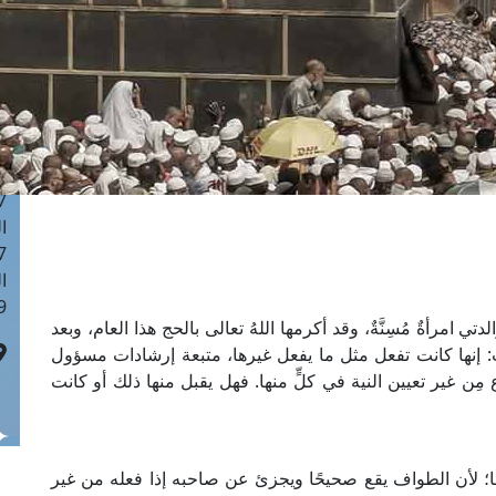
ا
 :42
ا
 :18
ا
 : 1
ا
7
ا
: 43
ا
 :8
 امرأةٌ مُسِنَّةٌ، وقد أكرمها اللهُ تعالى بالحج هذا العام، وبعد
: إنها كانت تفعل مثل ما يفعل غيرها، متبعة إرشادات مسؤول
ِن غير تعيين النية في كلٍّ منها. فهل يقبل منها ذلك أو كانت
ها؛ لأن الطواف يقع صحيحًا ويجزئ عن صاحبه إذا فعله من غير