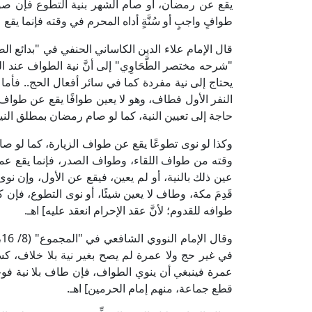
يقع عن رمضان، أو صام الشهر بنية التطوع فإن صوم
طوافٍ واجبٍ أو سُنَّةٍ أداه المحرم في وقته فإنما يق
"شرحه مختصر الطَّحَاوِي" إلى أنَّ نية الطواف عند ا
يحتاج إلى نية مفردة كما في سائر أفعال الحج.. فأما 
النفر الأول فطاف، وهو لا يعين طوافًا يقع عن طواف ا
حاجة إلى تعيين النية، كما لو صام رمضان بمطلق النية
وكذا لو نوى تطوعًا يقع عن طواف الزيارة، كما لو صا
وقته من طواف اللقاء، وطواف الصدر، فإنما يقع عما
عين ذلك بالنية، أو لم يعين، فيقع عن الأول، وإن نوى 
قَدِمَ مكة، وطاف لا يعين شيئًا، أو نوى التطوع، فإن
طوافه للقدوم؛ لأنَّ عقد الإحرام انعقد عليه] اهـ.
و
في غير حج ولا عمرة لم يصح بغير نية بلا خلاف، كس
عمرة فينبغي أن ينوي الطواف، فإن طاف بلا نية فو
قطع جماعة، منهم إمام الحرمين] اهـ.