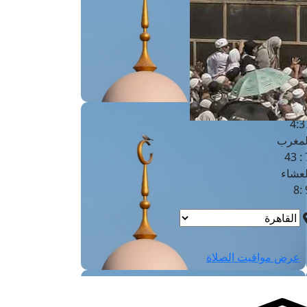
لفجر
4
لشروق
6
لظهر
1
لعصر
4:3
لمغرب
7 
لعشاء
9
عرض مواقيت الصلاة