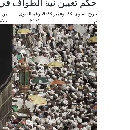
حكم تعيين نية الطواف في
تاريخ الفتوى:
23 نوفمبر 2023
رقم الفتوى:
من ف
م
8131
علام