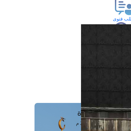
ب فتوى
تعلام عن فتوى
ز موعد
فتوى الهاتفية
َواقِيتُ الصَّـــلاة
اهرة · 08 أغسطس 2026 م