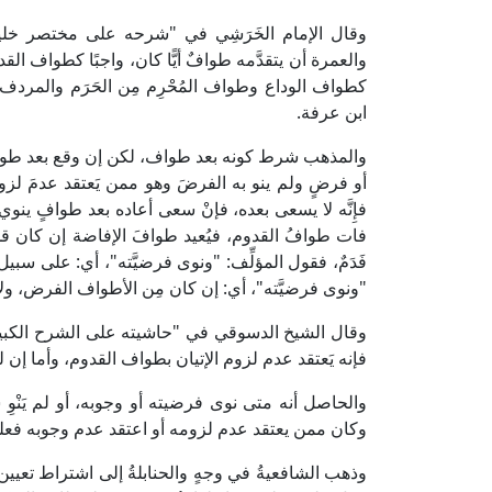
والعمرة أن يتقدَّمه طوافٌ أيًّا كان، واجبًا كطواف ال
كطواف الوداع وطواف المُحْرِم مِن الحَرَم والمردف 
ابن عرفة.
والمذهب شرط كونه بعد طواف، لكن إن وقع بعد طواف 
أو فرضٍ ولم ينو به الفرضَ وهو ممن يَعتقد عدمَ لزوم
فإِنَّه لا يسعى بعده، فإنْ سعى أعاده بعد طوافٍ ينوي 
فات طوافُ القدوم، فيُعيد طوافَ الإفاضة إن كان قد فَعَ
فَدَمٌ، فقول المؤلِّف: "ونوى فرضيَّته"، أي: على سبيل السُّن
"ونوى فرضيَّته"، أي: إن كان مِن الأطواف الفرض، ولا ي
فإنه يَعتقد عدم لزوم الإتيان بطواف القدوم، وأما إن لم
والحاصل أنه متى نوى فرضيته أو وجوبه، أو لم يَنْوِ شيئ
وكان ممن يعتقد عدم لزومه أو اعتقد عدم وجوبه فعليه دمٌ
وذهب الشافعيةُ في وجهٍ والحنابلةُ إلى اشتراط تعي