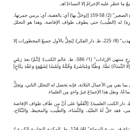
ُ ما حَظر عليه الإحرامُ إلا النساء] اهـ.
وقال العلامة أبو البَرَكَات الدَّرْدِير المالكي في "الشرح الصغير" (2/ 58-59): [(وحَلَّ بها) أي: بالعقبة، أي: برمي جمرتها،
كُرِهَ) له (الطِّيب) حتى يطوف طواف الإفاضة، وهذا هو التحلل
وقال الإمام النووي الشافعي في "المجموع شرح المهذب" (8/ 225، ط. دار الفكر): [يَحِلُّ بالأول جميعُ المحظورات إلا
وقال العلامة أبو السعادات البُهُوتِي الحنبلي في "شرح منتهى الإرادات" (1/ 586، ط. عالم الكتب): [(ثُمَّ) بعدَ رَمْيٍ
النِّسَاءُ) نَصًّا، وَطْئًا وَمُبَاشَرَةً وَقُبْلَةً وَلَمْسًا لِشَهْوَةٍ وَعَقْدَ نِكَاحٍ]
ما بقي مِن الأعمال الثلاثة، فإنه يَحصل له التحلل الثاني، ويَحِلُّ
ا، ونقل هذا الإجماعَ غيرُ واحدٍ مِن العلماء.
لإمام ابن حزم في "مراتب الإجماع" (ص: 45، ط. دار الكتب العلمية): [اتَّفَقُوا على أنَّ من طَاف طواف الإفاضة
 فقد حَلَّ لَهُ الصَّيْد، وَالنِّسَاء، وَالطِّيب، والمخيط، وَالنِّكَاح،
وقال شيخ الإسلام ابن حَجَر الهَيْتَمِي في "تحفة المحتاج في شرح المنهاج" (4/ 124، ط. المكتبة التجارية الكبرى):