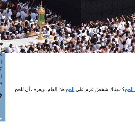
ا
 :40
ا
 :17
ا
 : 1
ا
8
ا
: 45
ا
 :10
الحج
؟ فهناك شخصٌ عزم على
الحج
هذا العام، ويعرف أن للحج