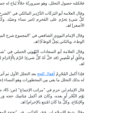
فحُكمُه حصول التحلل، وهو صيرورتُهُ حلالًا يُباح له جميع
كلُّ شيءٍ يَحرُم على المُحرِم (غير نساء وصَيْد، و
الأصغر] اهـ.
الوطء، وبالثاني يَحِلُّ الوطءُ] اهـ.
وحَلْقٍ أو تَقْصِيرٍ (قد حَلَّ لَهُ كلُّ شيءٍ) حُرِّمَ بِالْإِحْرَامِ (إلَّا 
اهـ.
فإذا أكمل المُحْرِمُ
أفعال الحج
بعد التحلل الأول ثم أتى ب
له بذلك التحلل ما بقي مِن المحظورات وهو النساء إجماعً
قال ا
يَوْم النَّحْر أَو بعده، وكَانَ قد أكمل مَنَاسِك حجه وَرمى،
والإنكاح، وكلُّ مَا كَانَ امْتنع بالإحرام] اهـ.