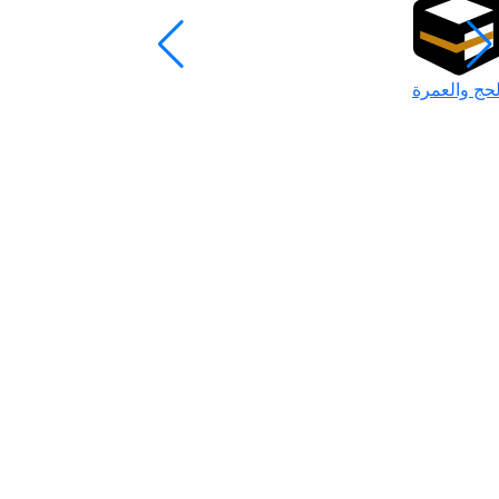
لحج والعمرة
رمضان