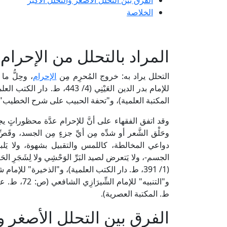
الفرق بين التحلل الأصغر والتحلل الأكبر
الخلاصة
المراد بالتحلل من الإحرام
التحلل يراد به: خروج المُحرِم مِن
الإحرام
، وحِلُّ م
المكتبة العلمية)، و"تحفة الحبيب على شرح الخطيب" للعلامة البُجَيْرِمِ
وقد اتفق الفقهاء على أنَّ للإحرام عدَّة محظوراتٍ 
وحَلْق الشَّعر أو شدِّه مِن أيِّ جزءٍ مِن الجسد، وقَصّ
دواعي المخالطة، كاللمس والتقبيل بشهوة، ولا يَلبس ا
الجسم-، ولا يَتعرض لصيد البَرِّ الوَحْشِي ولا لِشَجَرِ الح
ط. المكتبة العصرية).
الفرق بين التحلل الأصغر وا