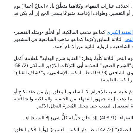
 اختلاف عبارات الفقهاء، وكلاهما متعلِّقٌ بأداءِ الحاجِّ أعمالَ يوم
ْق أو التقصير، وطواف الإفاضة متبوعًا بسعي الحج إن لَم يكن قد
لعقبة الكبرى
كما هو مذهب المالكية، أو الحَلْق -ومثله التقصير-
لنحر
الثلاثة السابق ذِكرُها كما هو مذهب الشافعية في المشهور
 الشافعية والرواية الثانية عن الإمام أحمد.
 النحر الثلاثة كلِّها. ينظر: "العناية شرح الهداية" للعلامة أَكْمَل
الدين البَابَرْتِي الحنفي (2/ 492-493، ط. دار الفكر)، و"الشرح الصغير" للعلامة أبي البَرَكَات الدَّرْدِير المالكي (2/ 58-
59، ط. دار المعارف)، و"روضة الطالبين" للإمام النووي الشافعي (3/ 103، ط. المكتب الإسلامي)، و"كشاف القناع"
ُمَ عليه بسبب الإحرام إلا النساء وما يتعلق بهنَّ مِن عقد نكاحٍ أو
ما ذهب إليه جمهور الفقهاء مِن الحنفية والمالكية والشافعية
َ استعمال الطيب حتى يتحلل المُحرِمُ التحللَ الأكبر.
ٍ إلا النساء] اهـ.
وقال الإمام علاء الدين الكاساني الحنفي في "بدائع الصنائع" (2/ 142، ط. دار الكتب العلمية): [وأما حُكم الحَلْق: