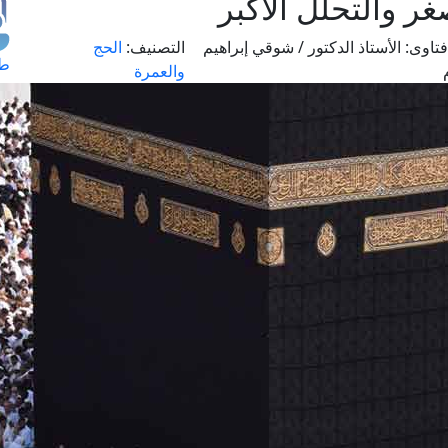
غر والتحلل الأكبر
تاوى:
الأستاذ الدكتور / شوقي إبراهيم
التصنيف:
الحج
طل
والعمرة
اس
حج
ال
م
الق