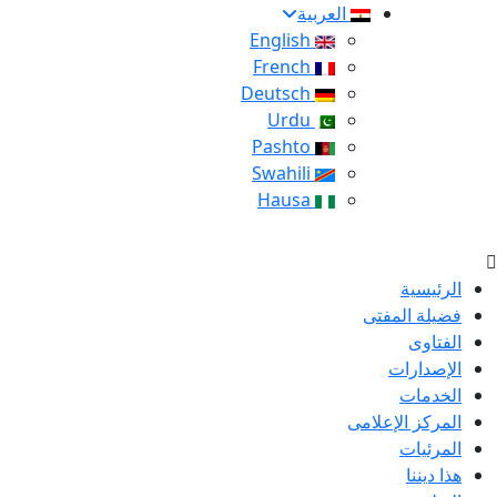
العربية
English
French
Deutsch
Urdu
Pashto
Swahili
Hausa
الرئيسية
فضيلة المفتى
الفتاوى
الإصدارات
الخدمات
المركز الإعلامى
المرئيات
هذا ديننا