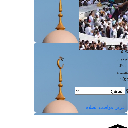
لفجر
4
لشروق
6
لظهر
1
لعصر
4:3
لمغرب
7 
لعشاء
9
عرض مواقيت الصلاة