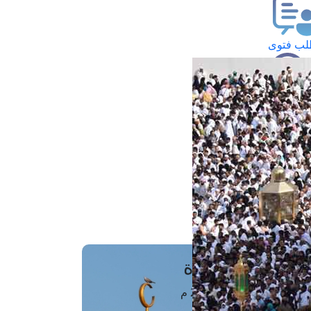
ب فتوى
تعلام عن فتوى
ز موعد
فتوى الهاتفية
َواقِيتُ الصَّـــلاة
اهرة · 06 أغسطس 2026 م