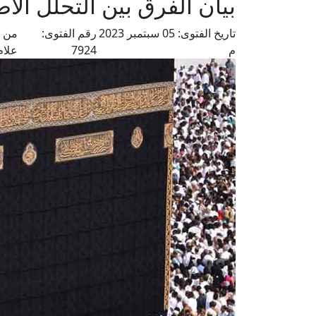
بيان الفرق بين التحلل الأص
تاريخ الفتوى:
05 سبتمبر 2023
رقم الفتوى:
من ف
م
7924
علام