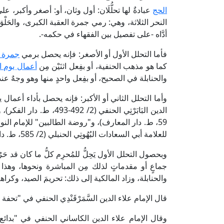
الحج
عبادةٌ لها تحلُّلَان: أول وثان، أو: أصغر وأكبر، على
النحر الثلاثة، وهي: رمي جمرة العقبة الكبرى، والحَل
أدَّاه -على تفصيل بين الفقهاء في حكمه-.
فأما التحلل الأول أو الأصغر: فإنه يحصل برمي
جمرة ا
كما هو مذهب الحنفية، أو بفِعل اثنَيْن مِن
أعمال يوم ا
والحنابلة في الصحيح، أو بفِعل واحدٍ منها وهو وجهٌ عند
وأما التحلل الثاني أو الأكبر: فإنه يحصل بأداء أعمال يوم
للعلامة أبي السعادات البُهُوتِي الحنبلي (2/ 585، ط. دار الكتب العلمية).
وبحصول التحلل الأول يَحِلُّ للمُحرِم كلُّ ما كان قد حَر
جماعٍ أو مقدماتٍ لذلك مِن المباشرة ونحوها، وهذا 
والحنابلة، وزاد المالكية إلى ذلك: تحريمَ الصيد، وكراهة
قال الإمام علاء الدين السَّمَرْقَنْدِي الحنفي في "تحفة الفقهاء" (1/ 408): [إذا حَلَقَ حلَّ له كلُّ شيء