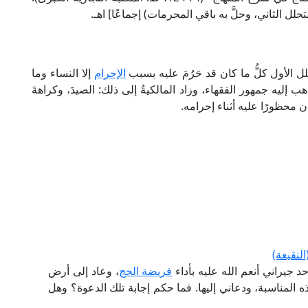
لل الثاني، وحلَّ به باقي المحرمات) إجماعًا] اهـ.
ل الأول كلُّ ما كان قد حَرُمَ عليه بسبب
الإحرام
إلا النساء وما
إليه جمهور الفقهاء، وزاد المالكيةُ إلى ذلك: الصيدَ، وكراهةَ
ان محظورًا عليه أثناء إحرامه.
لنقيعة)
د جيراني أنعم الله عليه بأداء
فريضة الحج
، وعاد إلى أرض
 المناسبة، ودعاني إليها. فما حكم إجابة تلك الدعوة؟ وهل