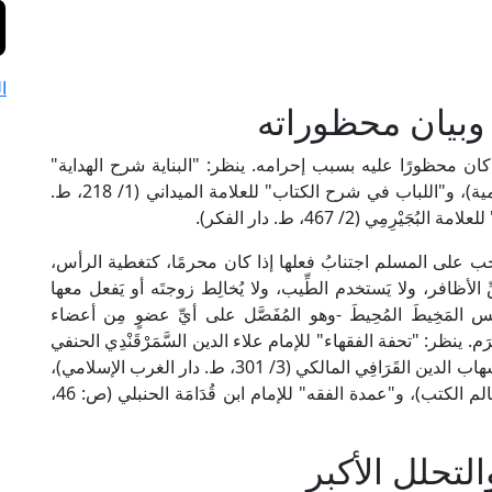
ا
 وبيان محظوراته
ا كان محظورًا عليه بسبب إحرامه. ينظر: "البناية شرح الهداية"
للإمام بدر الدين العَيْنِي (4/ 443، ط. دار الكتب العلمية)، و"اللباب في شرح الكتاب" للعلامة الميداني (1/ 218، ط.
ي (2/ 467، ط. دار الفكر).
يجب على المسلم اجتنابُ فعلها إذا كان محرمًا، كتغطية الرأس،
ِ الأظافر، ولا يَستخدم الطِّيب، ولا يُخالِط زوجتَه أو يَفعل معها
لمَخِيطَ المُحِيطَ -وهو المُفَصَّل على أيِّ عضوٍ مِن أعضاء
َرَم. ينظر: "تحفة الفقهاء" للإمام علاء الدين السَّمَرْقَنْدِي الحنفي
(1/ 391، ط. دار الكتب العلمية)، و"الذخيرة" للإمام شهاب الدين القَرَافِي المالكي (3/ 301، ط. دار الغرب الإسلامي)،
و"التنبيه" للإمام الشِّيرَازِي الشافعي (ص: 72، ط. عالم الكتب)، و"عمدة الفقه" للإمام ابن قُدَامَة الحنبلي (ص: 46،
لتحلل الأكبر