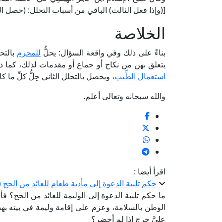
[(وإذا فعل الثالث) الباقي من أسباب التحلل: (حصل التح
الخلاصة
بناءً على ذلك وفي واقعة السؤال: يحلُّ
للمحرم
بالتحل
يتعلق بهن من نكاح أو جماع أو مقدمات لذلك، كما ذهب 
استعمال الطِّيب
، ويحصل بالتحلل الثاني حِلُّ كلِّ ما ك
والله سبحانه وتعالى أعلم.
اقرأ أيضا :
حكم تلبية الدعوة إلى مأدبة طعام للعائد من الحج (ا
ما حكم تلبية الدعوة إلى الوليمة للعائد من الحج؟ فأح
الوطن بالسلامة، وعزم على إقامة وليمة في بيته بهذه
عليَّ حرج إذا لم أحضر؟