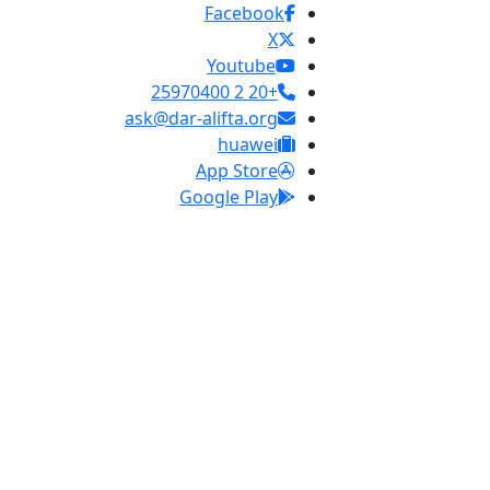
Facebook
X
Youtube
+20 2 25970400
ask@dar-alifta.org
huawei
App Store
Google Play