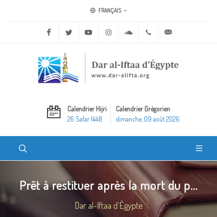
FRANÇAIS
Facebook
Twitter
Youtube
Instagram
Soundcloud
+20 2 25970400
ask@dar-alifta.o
Calendrier Hijri
Calendrier Grégorien
26 Safar 1448
dimanche, 09 août 2026
Prêt à restituer après la mort du p...
Dar al-Iftaa d'Égypte