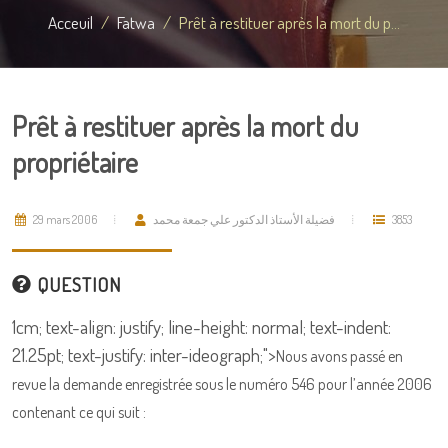
Acceuil
Fatwa
Prêt à restituer après la mort du p...
Prêt à restituer après la mort du
propriétaire
29 mars 2006
فضيلة الأستاذ الدكتور علي جمعة محمد
3853
QUESTION
1cm; text-align: justify; line-height: normal; text-indent:
21.25pt; text-justify: inter-ideograph;">
Nous avons passé en
revue la demande enregistrée sous le numéro 546 pour l’année 2006
contenant ce qui suit :