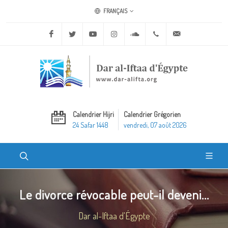
FRANÇAIS
Facebook
Twitter
Youtube
Instagram
Soundcloud
+20 2 25970400
ask@dar-alifta.o
Calendrier Hijri
Calendrier Grégorien
24 Safar 1448
vendredi, 07 août 2026
Le divorce révocable peut-il deveni...
Dar al-Iftaa d'Égypte