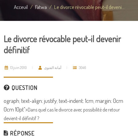
Acceuil
Fatwa
Le divorce révocable peut-il deveni...
Le divorce révocable peut-il devenir
définitif
13 juin 2010
أمانة الفتوى
3046
QUESTION
ograph; text-align: justify; text-indent: 1cm; margin: 0cm
0cm 10pt">
Dans quel cas le divorce avec possibilité de retour
devient-il définitif ?
RÉPONSE