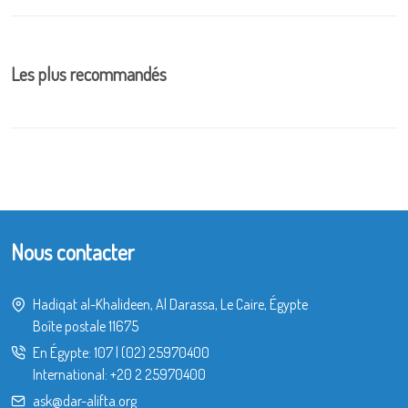
Les plus recommandés
Nous contacter
Hadiqat al-Khalideen, Al Darassa, Le Caire, Égypte
Boîte postale 11675
En Égypte:
107
|
(02) 25970400
International:
+20 2 25970400
ask@dar-alifta.org