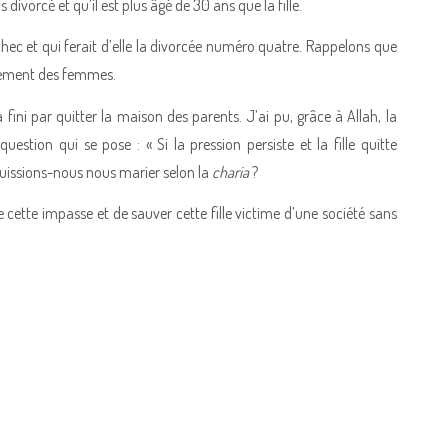
s divorcé et qu’il est plus âgé de 30 ans que la fille.
échec et qui ferait d’elle la divorcée numéro quatre. Rappelons que
ngement des femmes.
 fini par quitter la maison des parents. J’ai pu, grâce à Allah, la
uestion qui se pose : « Si la pression persiste et la fille quitte
uissions-nous nous marier selon la
charia
?
e cette impasse et de sauver cette fille victime d’une société sans