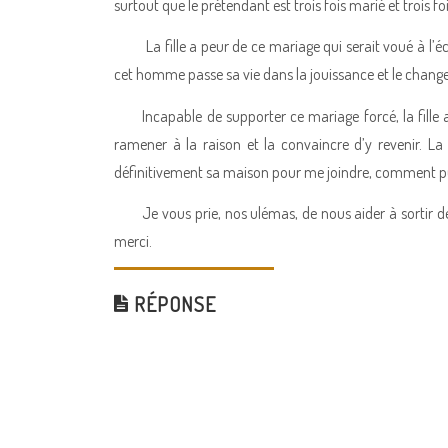
surtout que le prétendant est trois fois marié et trois foi
La fille a peur de ce mariage qui serait voué à l’
cet homme passe sa vie dans la jouissance et le cha
Incapable de supporter ce mariage forcé, la fille a
ramener à la raison et la convaincre d’y revenir. La q
définitivement sa maison pour me joindre, comment p
Je vous prie, nos ulémas, de nous aider à sortir d
merci.
RÉPONSE