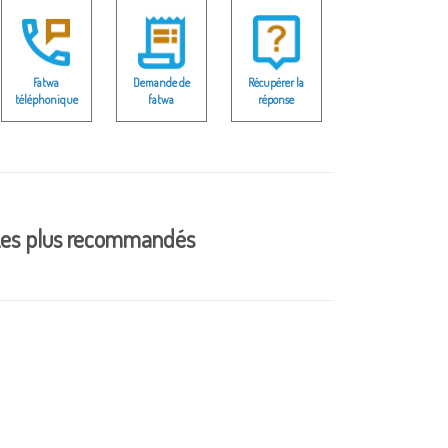
Fatwa
Demande de
Récupérer la
téléphonique
fatwa
réponse
es plus recommandés