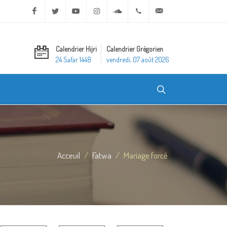
Facebook
Twitter
Youtube
Instagram
Soundcloud
+20 2 25970400
ask@dar-alifta.org
Calendrier Hijri
Calendrier Grégorien
24 Safar 1448
vendredi, 07 août 2026
Acceuil
Fatwa
Mariage forcé