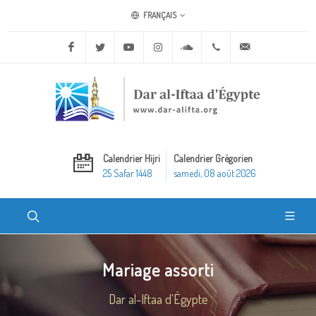
FRANÇAIS
Facebook
Twitter
Youtube
Instagram
Soundcloud
+20 2 25970400
ask@dar-alifta.o
Calendrier Hijri
Calendrier Grégorien
25 Safar 1448
samedi, 08 août 2026
Mariage assorti
Dar al-Iftaa d'Égypte