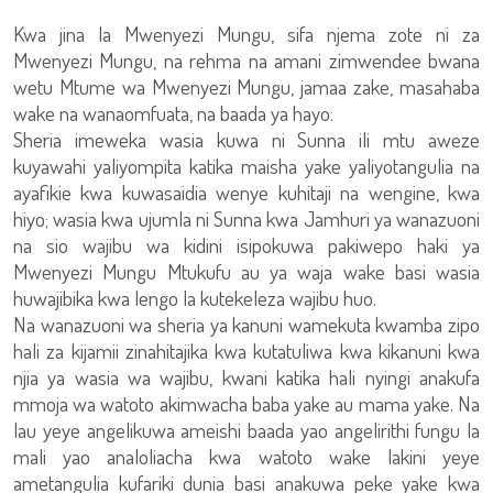
Kwa jina la Mwenyezi Mungu, sifa njema zote ni za
Mwenyezi Mungu, na rehma na amani zimwendee bwana
wetu Mtume wa Mwenyezi Mungu, jamaa zake, masahaba
wake na wanaomfuata, na baada ya hayo:
Sheria imeweka wasia kuwa ni Sunna ili mtu aweze
kuyawahi yaliyompita katika maisha yake yaliyotangulia na
ayafikie kwa kuwasaidia wenye kuhitaji na wengine, kwa
hiyo; wasia kwa ujumla ni Sunna kwa Jamhuri ya wanazuoni
na sio wajibu wa kidini isipokuwa pakiwepo haki ya
Mwenyezi Mungu Mtukufu au ya waja wake basi wasia
huwajibika kwa lengo la kutekeleza wajibu huo.
Na wanazuoni wa sheria ya kanuni wamekuta kwamba zipo
hali za kijamii zinahitajika kwa kutatuliwa kwa kikanuni kwa
njia ya wasia wa wajibu, kwani katika hali nyingi anakufa
mmoja wa watoto akimwacha baba yake au mama yake. Na
lau yeye angelikuwa ameishi baada yao angelirithi fungu la
mali yao analoliacha kwa watoto wake lakini yeye
ametangulia kufariki dunia basi anakuwa peke yake kwa