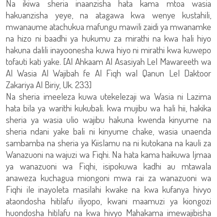
Na ikiwa sheria inaanzisha hata kama mtoa wasia
hakuanzisha yeye, na atagawa kwa wenye kustahili,
mwanaume atachukua mafungu mawili zaidi ya mwanamke
na hizo ni baadhi ya hukumu za mirathi na kwa hali hiyo
hakuna dalili inayoonesha kuwa hiyo ni mirathi kwa kuwepo
tofauti kati yake. [Al Ahkaam Al Asasiyah Lel Mawareeth wa
Al Wasia Al Wajibah fe Al Fiqh wal Qanun Lel Daktoor
Zakariya Al Biriy, Uk. 233]
Na sheria imeeleza kuwa utekelezaji wa Wasia ni Lazima
hata bila ya warithi kukubali. kwa mujibu wa hali hii, hakika
sheria ya wasia ulio wajibu hakuna kwenda kinyume na
sheria ndani yake bali ni kinyume chake, wasia unaenda
sambamba na sheria ya Kiislamu na ni kutokana na kauli za
Wanazuoni na wajuzi wa Fiqhi. Na hata kama haikuwa Ijmaa
ya wanazuoni wa Fiqhi, isipokuwa kadhi au mtawala
anaweza kuchagua miongoni mwa rai za wanazuoni wa
Fiqhi ile inayoleta masilahi kwake na kwa kufanya hivyo
ataondosha hitilafu iliyopo, kwani maamuzi ya kiongozi
huondosha hitilafu na kwa hivyo Mahakama imewajibisha