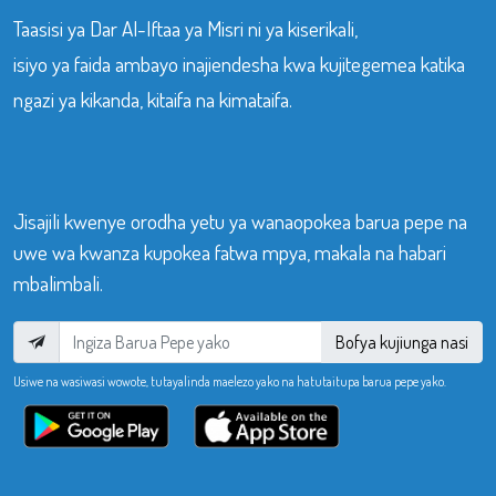
Taasisi ya Dar Al-Iftaa ya Misri ni ya kiserikali,
isiyo ya faida ambayo inajiendesha kwa kujitegemea katika
ngazi ya kikanda, kitaifa na kimataifa.
Jisajili kwenye orodha yetu ya wanaopokea barua pepe na
uwe wa kwanza kupokea fatwa mpya, makala na habari
mbalimbali.
Bofya kujiunga nasi
Usiwe na wasiwasi wowote, tutayalinda maelezo yako na hatutaitupa barua pepe yako.