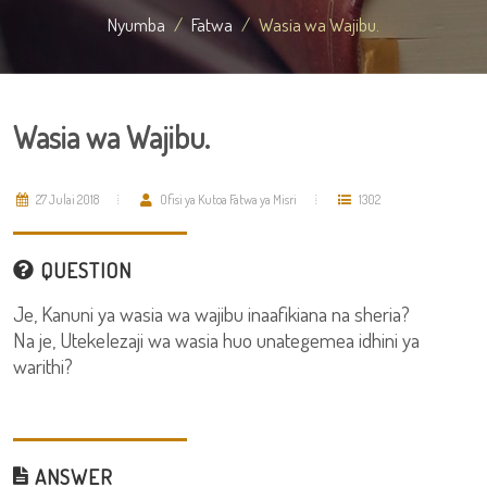
Nyumba
Fatwa
Wasia wa Wajibu.
Wasia wa Wajibu.
27 Julai 2018
Ofisi ya Kutoa Fatwa ya Misri
1302
QUESTION
Je, Kanuni ya wasia wa wajibu inaafikiana na sheria?
Na je, Utekelezaji wa wasia huo unategemea idhini ya
warithi?
ANSWER