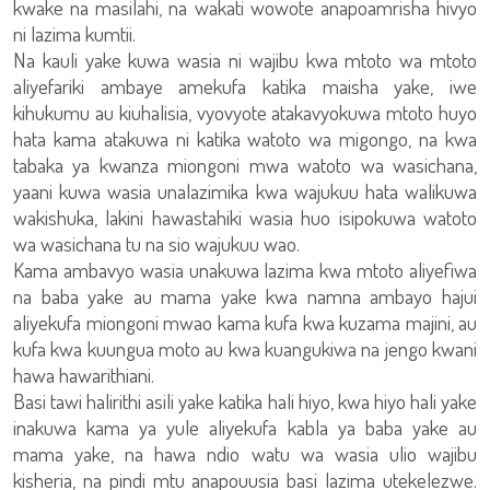
kwake na masilahi, na wakati wowote anapoamrisha hivyo
ni lazima kumtii.
Na kauli yake kuwa wasia ni wajibu kwa mtoto wa mtoto
aliyefariki ambaye amekufa katika maisha yake, iwe
kihukumu au kiuhalisia, vyovyote atakavyokuwa mtoto huyo
hata kama atakuwa ni katika watoto wa migongo, na kwa
tabaka ya kwanza miongoni mwa watoto wa wasichana,
yaani kuwa wasia unalazimika kwa wajukuu hata walikuwa
wakishuka, lakini hawastahiki wasia huo isipokuwa watoto
wa wasichana tu na sio wajukuu wao.
Kama ambavyo wasia unakuwa lazima kwa mtoto aliyefiwa
na baba yake au mama yake kwa namna ambayo hajui
aliyekufa miongoni mwao kama kufa kwa kuzama majini, au
kufa kwa kuungua moto au kwa kuangukiwa na jengo kwani
hawa hawarithiani.
Basi tawi halirithi asili yake katika hali hiyo, kwa hiyo hali yake
inakuwa kama ya yule aliyekufa kabla ya baba yake au
mama yake, na hawa ndio watu wa wasia ulio wajibu
kisheria, na pindi mtu anapouusia basi lazima utekelezwe.