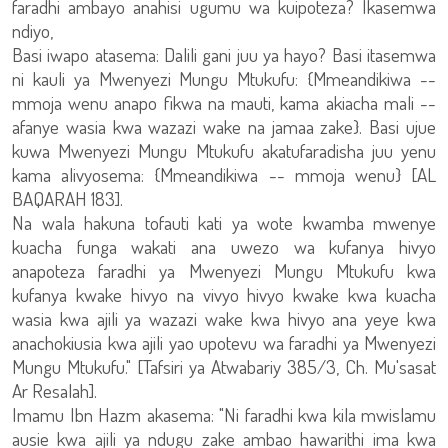
faradhi ambayo anahisi ugumu wa kuipoteza? Ikasemwa
ndiyo,
Basi iwapo atasema: Dalili gani juu ya hayo? Basi itasemwa
ni kauli ya Mwenyezi Mungu Mtukufu: {Mmeandikiwa --
mmoja wenu anapo fikwa na mauti, kama akiacha mali --
afanye wasia kwa wazazi wake na jamaa zake}. Basi ujue
kuwa Mwenyezi Mungu Mtukufu akatufaradisha juu yenu
kama alivyosema: {Mmeandikiwa -- mmoja wenu} [AL
BAQARAH 183].
Na wala hakuna tofauti kati ya wote kwamba mwenye
kuacha funga wakati ana uwezo wa kufanya hivyo
anapoteza faradhi ya Mwenyezi Mungu Mtukufu kwa
kufanya kwake hivyo na vivyo hivyo kwake kwa kuacha
wasia kwa ajili ya wazazi wake kwa hivyo ana yeye kwa
anachokiusia kwa ajili yao upotevu wa faradhi ya Mwenyezi
Mungu Mtukufu." [Tafsiri ya Atwabariy 385/3, Ch. Mu'sasat
Ar Resalah].
Imamu Ibn Hazm akasema: "Ni faradhi kwa kila mwislamu
ausie kwa ajili ya ndugu zake ambao hawarithi ima kwa