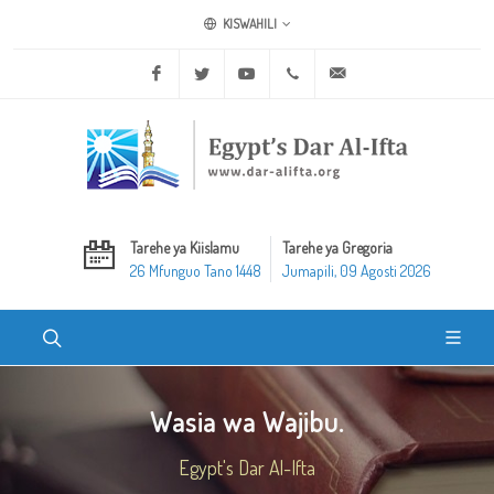
KISWAHILI
Facebook
Twitter
Youtube
+20 2 25970400
ask@dar-alifta.org
Tarehe ya Kiislamu
Tarehe ya Gregoria
26 Mfunguo Tano 1448
Jumapili, 09 Agosti 2026
Wasia wa Wajibu.
Egypt's Dar Al-Ifta