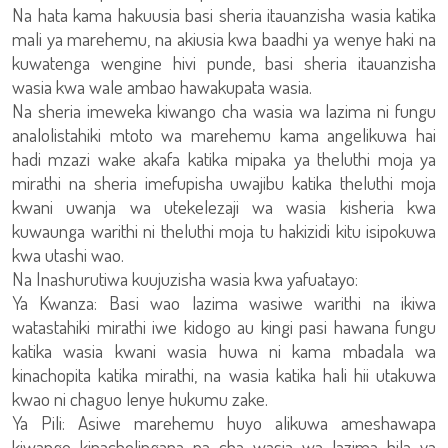
Na hata kama hakuusia basi sheria itauanzisha wasia katika
mali ya marehemu, na akiusia kwa baadhi ya wenye haki na
kuwatenga wengine hivi punde, basi sheria itauanzisha
wasia kwa wale ambao hawakupata wasia.
Na sheria imeweka kiwango cha wasia wa lazima ni fungu
analolistahiki mtoto wa marehemu kama angelikuwa hai
hadi mzazi wake akafa katika mipaka ya theluthi moja ya
mirathi na sheria imefupisha uwajibu katika theluthi moja
kwani uwanja wa utekelezaji wa wasia kisheria kwa
kuwaunga warithi ni theluthi moja tu hakizidi kitu isipokuwa
kwa utashi wao.
Na Inashurutiwa kuujuzisha wasia kwa yafuatayo:
Ya Kwanza: Basi wao lazima wasiwe warithi na ikiwa
watastahiki mirathi iwe kidogo au kingi pasi hawana fungu
katika wasia kwani wasia huwa ni kama mbadala wa
kinachopita katika mirathi, na wasia katika hali hii utakuwa
kwao ni chaguo lenye hukumu zake.
Ya Pili: Asiwe marehemu huyo alikuwa ameshawapa
kiwango kinacholingana na cha wasia wa lazima bila ya