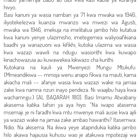
hivyo.
Basi kanuni ya wasia nambari ya 71 kwa mwaka wa 1946,
iliyotekelezwa kuanzia mwanzo wa mwezi wa Agusti,
mwaka wa 1946, imekuja na imelitatua jambo hilo kutatua
kwa kanuni yenye ulazimisho, imetegemea waliyoiafikiana
baadhi ya wanazuoni wa kifikhi, kutoka ulazima wa wasia
kwa wazazi wawili na ndugu wasiorithi kwa kuwapo
kinachowazuia au kuwawekea kikwazo cha kurithi.
Kutokana na kauli ya Mwenyezi Mungu Mtukufu:
{Mmeandikiwa -- mmoja wenu anapo fikwa na mauti, kama
akiacha mali -- afanye wasia kwa wazazi wake na jamaa
zake kwa namna nzuri inayo pendeza. Ni waajibu haya kwa
wachamngu.} [AL BAQARAH 180]. Basi Imamu Atwabariy
akasema katika tafsiri ya aya hiyo: "Na iwapo atasema
msemaji: je ni faradhi kwa mtu mwenye mali ausie kwa ajili
ya wazazi wake na jamaa zake ambao hawarithi? Itasemwa:
Ndio. Na akisema: Na ikiwa yeye atapindukia katika jambo
hilo akawa hajausia kuhusu wao je atakuwa mpotezaji wa