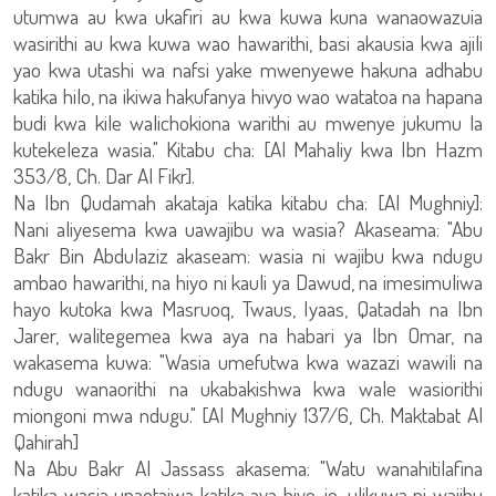
utumwa au kwa ukafiri au kwa kuwa kuna wanaowazuia
wasirithi au kwa kuwa wao hawarithi, basi akausia kwa ajili
yao kwa utashi wa nafsi yake mwenyewe hakuna adhabu
katika hilo, na ikiwa hakufanya hivyo wao watatoa na hapana
budi kwa kile walichokiona warithi au mwenye jukumu la
kutekeleza wasia." Kitabu cha: [Al Mahaliy kwa Ibn Hazm
353/8, Ch. Dar Al Fikr].
Na Ibn Qudamah akataja katika kitabu cha: [Al Mughniy]:
Nani aliyesema kwa uawajibu wa wasia? Akaseama: "Abu
Bakr Bin Abdulaziz akaseam: wasia ni wajibu kwa ndugu
ambao hawarithi, na hiyo ni kauli ya Dawud, na imesimuliwa
hayo kutoka kwa Masruoq, Twaus, Iyaas, Qatadah na Ibn
Jarer, walitegemea kwa aya na habari ya Ibn Omar, na
wakasema kuwa: "Wasia umefutwa kwa wazazi wawili na
ndugu wanaorithi na ukabakishwa kwa wale wasiorithi
miongoni mwa ndugu." [Al Mughniy 137/6, Ch. Maktabat Al
Qahirah]
Na Abu Bakr Al Jassass akasema: "Watu wanahitilafina
katika wasia unaotajwa katika aya hiyo, je, ulikuwa ni wajibu