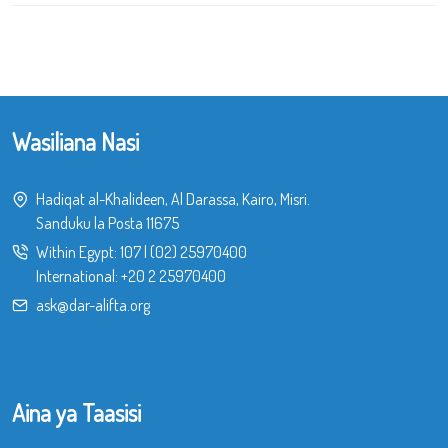
Wasiliana Nasi
Hadiqat al-Khalideen, Al Darassa, Kairo, Misri.
Sanduku la Posta 11675
Within Egypt:
107
|
(02) 25970400
International:
+20 2 25970400
ask@dar-alifta.org
Aina ya Taasisi