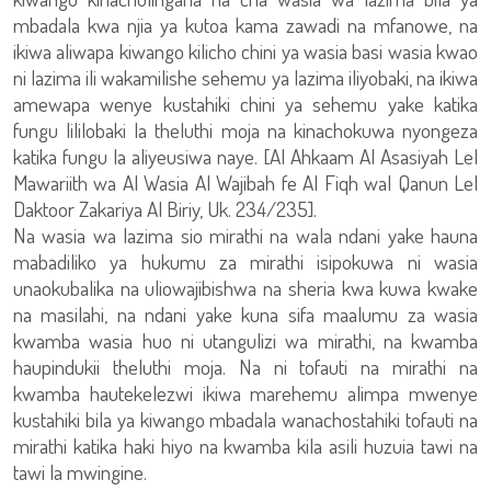
mbadala kwa njia ya kutoa kama zawadi na mfanowe, na
ikiwa aliwapa kiwango kilicho chini ya wasia basi wasia kwao
ni lazima ili wakamilishe sehemu ya lazima iliyobaki, na ikiwa
amewapa wenye kustahiki chini ya sehemu yake katika
fungu lililobaki la theluthi moja na kinachokuwa nyongeza
katika fungu la aliyeusiwa naye. [Al Ahkaam Al Asasiyah Lel
Mawariith wa Al Wasia Al Wajibah fe Al Fiqh wal Qanun Lel
Daktoor Zakariya Al Biriy, Uk. 234/235].
Na wasia wa lazima sio mirathi na wala ndani yake hauna
mabadiliko ya hukumu za mirathi isipokuwa ni wasia
unaokubalika na uliowajibishwa na sheria kwa kuwa kwake
na masilahi, na ndani yake kuna sifa maalumu za wasia
kwamba wasia huo ni utangulizi wa mirathi, na kwamba
haupindukii theluthi moja. Na ni tofauti na mirathi na
kwamba hautekelezwi ikiwa marehemu alimpa mwenye
kustahiki bila ya kiwango mbadala wanachostahiki tofauti na
mirathi katika haki hiyo na kwamba kila asili huzuia tawi na
tawi la mwingine.