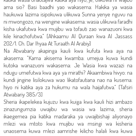
ama sio? Basi baadhi yao wakasema: Hakika ya wasia
haukuwa lazima isipokuwa ulikuwa Sunna yenye nguvu na
ni mwongozo, na wengine wakasema: wasia ulikuwa faradhi
kisha ukafutwa kwa mujibu wa tofauti zao wanazuoni kwa
kile kinachofutwa." [Ahkaamu Al Quraan kwa Al Jassass
202/1. Ch. Dar Ihyaa At Turaath Al Arabiy]
Na Atwabariy akapinga kauli kwa kufuta kwa aya na
akasema: "Kama akisema kwamba: umejua kuwa kundi
kutoka wanazuoni wakasema: Je Wasia kwa wazazi na
ndugu umefutwa kwa aya ya mirathi? Akaambiwa hivyo: na
kundi jingine lisilokuwa wao likatofautiana nao na kusema:
hiyo ni katika aya za hukumu na wala haijafutwa." [Tafsiri
Atwabariy 385/3]
Sheria ikapelekea kujuzu kwa kuiga kwa kauli hizi ambazo
zinazungumzia uwajibu wa wasia wa lazima, sheria
ikaegemea pia katika madaraka ya uwajibishaji aliyonayo
mlezi wa mtoto kwa mujibu wa msingi wa kisheria
unaosema kuwa mlezi aamrishe kilicho halali kwa kuwa