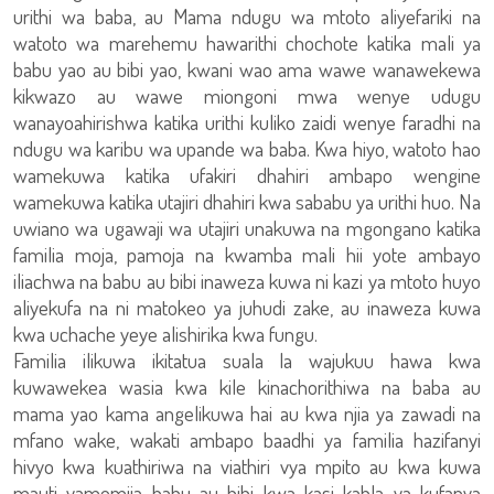
urithi wa baba, au Mama ndugu wa mtoto aliyefariki na
watoto wa marehemu hawarithi chochote katika mali ya
babu yao au bibi yao, kwani wao ama wawe wanawekewa
kikwazo au wawe miongoni mwa wenye udugu
wanayoahirishwa katika urithi kuliko zaidi wenye faradhi na
ndugu wa karibu wa upande wa baba. Kwa hiyo, watoto hao
wamekuwa katika ufakiri dhahiri ambapo wengine
wamekuwa katika utajiri dhahiri kwa sababu ya urithi huo. Na
uwiano wa ugawaji wa utajiri unakuwa na mgongano katika
familia moja, pamoja na kwamba mali hii yote ambayo
iliachwa na babu au bibi inaweza kuwa ni kazi ya mtoto huyo
aliyekufa na ni matokeo ya juhudi zake, au inaweza kuwa
kwa uchache yeye alishirika kwa fungu.
Familia ilikuwa ikitatua suala la wajukuu hawa kwa
kuwawekea wasia kwa kile kinachorithiwa na baba au
mama yao kama angelikuwa hai au kwa njia ya zawadi na
mfano wake, wakati ambapo baadhi ya familia hazifanyi
hivyo kwa kuathiriwa na viathiri vya mpito au kwa kuwa
mauti yamemjia babu au bibi kwa kasi kabla ya kufanya