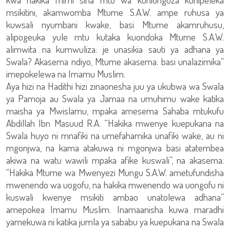
msikitini, akamwomba Mtume S.A.W. ampe ruhusa ya
kuwsali nyumbani kwake, basi Mtume akamruhusu,
alipogeuka yule mtu kutaka kuondoka Mtume S.A.W.
alimwita na kumwuliza: je unasikia sauti ya adhana ya
Swala? Akasema ndiyo, Mtume akasema: basi unalazimika”
imepokelewa na Imamu Muslim.
Aya hizi na Hadithi hizi zinaonesha juu ya ukubwa wa Swala
ya Pamoja au Swala ya Jamaa na umuhimu wake katika
maisha ya Mwislamu, mpaka amesema Sahaba mtukufu
Abdillah Ibn Masuud R.A. “Hakika mwenye kuepukana na
Swala huyo ni mnafiki na umefahamika unafiki wake, au ni
mgonjwa, na kama atakuwa ni mgonjwa basi atatembea
akiwa na watu wawili mpaka afike kuswali”, na akasema:
“Hakika Mtume wa Mwenyezi Mungu S.A.W. ametufundisha
mwenendo wa uogofu, na hakika mwenendo wa uongofu ni
kuswali kwenye msikiti ambao unatolewa adhana”
amepokea Imamu Muslim. Inamaanisha kuwa maradhi
yamekuwa ni katika jumla ya sababu ya kuepukana na Swala