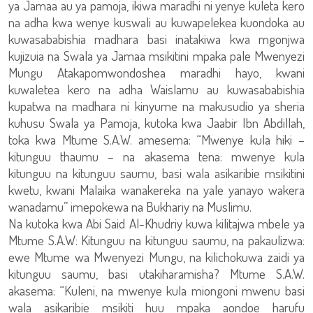
ya Jamaa au ya pamoja, ikiwa maradhi ni yenye kuleta kero
na adha kwa wenye kuswali au kuwapelekea kuondoka au
kuwasababishia madhara basi inatakiwa kwa mgonjwa
kujizuia na Swala ya Jamaa msikitini mpaka pale Mwenyezi
Mungu Atakapomwondoshea maradhi hayo, kwani
kuwaletea kero na adha Waislamu au kuwasababishia
kupatwa na madhara ni kinyume na makusudio ya sheria
kuhusu Swala ya Pamoja, kutoka kwa Jaabir Ibn Abdillah,
toka kwa Mtume S.A.W. amesema: “Mwenye kula hiki –
kitunguu thaumu – na akasema tena: mwenye kula
kitunguu na kitunguu saumu, basi wala asikaribie msikitini
kwetu, kwani Malaika wanakereka na yale yanayo wakera
wanadamu” imepokewa na Bukhariy na Muslimu.
Na kutoka kwa Abi Said Al-Khudriy kuwa kilitajwa mbele ya
Mtume S.A.W: Kitunguu na kitunguu saumu, na pakaulizwa:
ewe Mtume wa Mwenyezi Mungu, na kilichokuwa zaidi ya
kitunguu saumu, basi utakiharamisha? Mtume S.A.W.
akasema: “Kuleni, na mwenye kula miongoni mwenu basi
wala asikaribie msikiti huu mpaka aondoe harufu