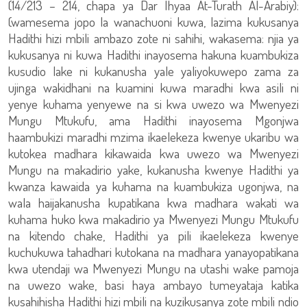
(14/213 – 214, chapa ya Dar Ihyaa At-Turath Al-Arabiy):
(wamesema jopo la wanachuoni kuwa, lazima kukusanya
Hadithi hizi mbili ambazo zote ni sahihi, wakasema: njia ya
kukusanya ni kuwa Hadithi inayosema hakuna kuambukiza
kusudio lake ni kukanusha yale yaliyokuwepo zama za
ujinga wakidhani na kuamini kuwa maradhi kwa asili ni
yenye kuhama yenyewe na si kwa uwezo wa Mwenyezi
Mungu Mtukufu, ama Hadithi inayosema Mgonjwa
haambukizi maradhi mzima ikaelekeza kwenye ukaribu wa
kutokea madhara kikawaida kwa uwezo wa Mwenyezi
Mungu na makadirio yake, kukanusha kwenye Hadithi ya
kwanza kawaida ya kuhama na kuambukiza ugonjwa, na
wala haijakanusha kupatikana kwa madhara wakati wa
kuhama huko kwa makadirio ya Mwenyezi Mungu Mtukufu
na kitendo chake, Hadithi ya pili ikaelekeza kwenye
kuchukuwa tahadhari kutokana na madhara yanayopatikana
kwa utendaji wa Mwenyezi Mungu na utashi wake pamoja
na uwezo wake, basi haya ambayo tumeyataja katika
kusahihisha Hadithi hizi mbili na kuzikusanya zote mbili ndio