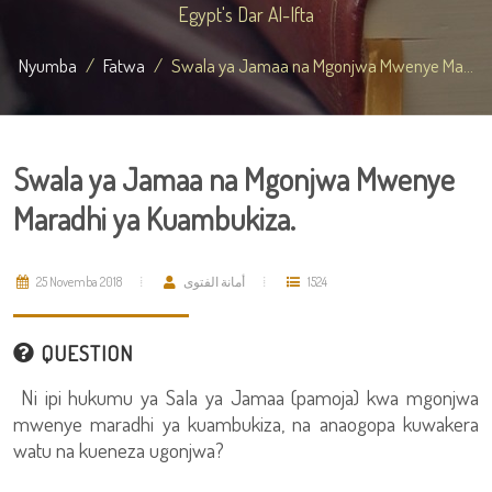
Egypt's Dar Al-Ifta
Nyumba
Fatwa
Swala ya Jamaa na Mgonjwa Mwenye Ma...
Swala ya Jamaa na Mgonjwa Mwenye
Maradhi ya Kuambukiza.
25 Novemba 2018
أمانة الفتوى
1524
QUESTION
Ni ipi hukumu ya Sala ya Jamaa (pamoja) kwa mgonjwa
mwenye maradhi ya kuambukiza, na anaogopa kuwakera
watu na kueneza ugonjwa?