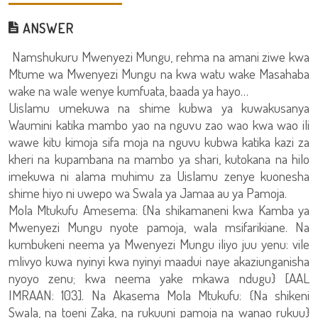
ANSWER
Namshukuru Mwenyezi Mungu, rehma na amani ziwe kwa
Mtume wa Mwenyezi Mungu na kwa watu wake Masahaba
wake na wale wenye kumfuata, baada ya hayo…
Uislamu umekuwa na shime kubwa ya kuwakusanya
Waumini katika mambo yao na nguvu zao wao kwa wao ili
wawe kitu kimoja sifa moja na nguvu kubwa katika kazi za
kheri na kupambana na mambo ya shari, kutokana na hilo
imekuwa ni alama muhimu za Uislamu zenye kuonesha
shime hiyo ni uwepo wa Swala ya Jamaa au ya Pamoja.
Mola Mtukufu Amesema: {Na shikamaneni kwa Kamba ya
Mwenyezi Mungu nyote pamoja, wala msifarikiane. Na
kumbukeni neema ya Mwenyezi Mungu iliyo juu yenu: vile
mlivyo kuwa nyinyi kwa nyinyi maadui naye akaziunganisha
nyoyo zenu; kwa neema yake mkawa ndugu} [AAL
IMRAAN: 103]. Na Akasema Mola Mtukufu: {Na shikeni
Swala, na toeni Zaka, na rukuuni pamoja na wanao rukuu}