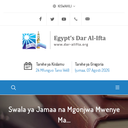
KISWAHILI
Facebook
Twitter
Youtube
+20 2 25970400
ask@dar-alifta.org
Tarehe ya Kiislamu
Tarehe ya Gregoria
24 Mfunguo Tano 1448
Ijumaa, 07 Agosti 2026
Swala ya Jamaa na Mgonjwa Mwenye
Ma...