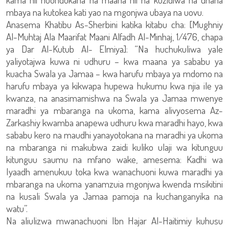
mbaya na kutokea kati yao na mgonjwa ubaya na uovu.
Anasema Khatibu As-Sherbini katika kitabu cha: [Mughniy
Al-Muhtaj Ala Maarifat Maani Alfadh Al-Minhaj, 1/476, chapa
ya Dar Al-Kutub Al- Elmiya]: “Na huchukuliwa yale
yaliyotajwa kuwa ni udhuru – kwa maana ya sababu ya
kuacha Swala ya Jamaa – kwa harufu mbaya ya mdomo na
harufu mbaya ya kikwapa hupewa hukumu kwa njia ile ya
kwanza, na anasimamishwa na Swala ya Jamaa mwenye
maradhi ya mbaranga na ukoma, kama alivyosema Az-
Zarkashiy kwamba anapewa udhuru kwa maradhi hayo, kwa
sababu kero na maudhi yanayotokana na maradhi ya ukoma
na mbaranga ni makubwa zaidi kuliko ulaji wa kitunguu
kitunguu saumu na mfano wake, amesema: Kadhi wa
Iyaadh amenukuu toka kwa wanachuoni kuwa maradhi ya
mbaranga na ukoma yanamzuia mgonjwa kwenda msikitini
na kusali Swala ya Jamaa pamoja na kuchanganyika na
watu”.
Na aliulizwa mwanachuoni Ibn Hajar Al-Haitimiy kuhusu