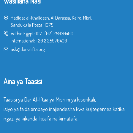
Wasiliana Nasi
Hadiqat al-Khalideen, Al Darassa, Kairo, Misri.
Sanduku la Posta 11675
Within Egypt:
107
|
(02) 25970400
International:
+20 2 25970400
ask@dar-alifta.org
Aina ya Taasisi
Taasisi ya Dar Al-Iftaa ya Misri ni ya kiserikali,
isiyo ya faida ambayo inajiendesha kwa kujitegemea katika
ngazi ya kikanda, kitaifa na kimataifa.