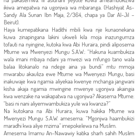
ikiwa amepatwa na ugonjwa wa mbaranga. (Hashiyat As-
Sandy Ala Sunan Ibn Maja, 2/364, chapa ya Dar Al-Jil –
Beirut).
Haya kumepatikana Hadithi mbili kwa nje kunaonekana
kuwa zinapingana lakini ukweli kila moja inazungumza
tofauti na nyingine, kutoka kwa Abi Huraira, pindi aliposema
Mtume wa Mwenyezi Mungu S.A.W.: “Hakuna kuambukiza
wala imani mbaya ndani ya mwezi wa mfungo tano wala
balaa litokanalo na ndege aina ya bundi” mtu mmoja
mwarabu akauliza ewe Mtume wa Mwenyezi Mungu, basi
inakuwaje kwa ngamia aliyekaa kwenye mchanga jangwani
kisha akaja ngamia mwingine mwenye ugonjwa akaingia
kwa wenzake na wakapatwa na ugonjwa? Akasema Mtume:
“basi ni nani aliyemwambukiza yule wa kwanza?”
Na kutokana na Abi Huraira, kuwa hakika Mtume wa
Mwenyezi Mungu S.A.W. amesema: “Mgonjwa haambukizi
maradhi kwa aliye mzima” imepokelewa na Muslim.
Amesema Imamu An-Nawawiy katika sharh sahih Muslim