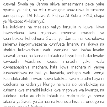
kuswali Swala ya Jamaa akiwa amesimama peke yake
nyuma ya safu, na mtu mwingine anazuiliwa kusimama
pamoja naye” [Al-Fatawa Al-Fiqhiya Al-Kubra, 1/240, chapa
ya Maktabat Al-Islamiya].
Na kutokana na maelezo yaliyo tangulia ni kuwa: ikiwa
itawezekana kwa mgonjwa mwenye maradhi ya
kuambukiza kuhudhuria Swala ya Jamaa na kuchukuwa
sehemu inayomwezesha kumfuata Imamu na akawa na
uhakika kutowadhuru watu wengine, basi inafaa kwake
kuswali jamaa, na kama ni tofauti na hivyo basi haifai kwake
kuwaudhi Waislamu kupitia maradhi yake wala
kuwasababishia madhara, hata ikiwa madhara ni yenye
kusababishwa na hali ya kawaida, ambapo watu wengi
ikaondoka akilini mwao kuwa kutokea kwa maradhi haya ni
kutokana na kadari ya Mungu na wala sio uambukizaji na
kuhama kwa maradhi kutoka kwa mgonjwa wa kwanza, na
kutokea uadui au chuki tofauti na makusudio ya sheria
takatifu ya Swala ya Jamaa na kueneza hisia za undugu na
upendo kati ya Waislamu.