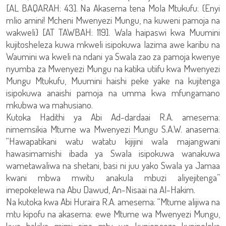
[AL BAQARAH: 43]. Na Akasema tena Mola Mtukufu: {Enyi
mlio amini! Mcheni Mwenyezi Mungu, na kuweni pamoja na
wakweli} [AT TAWBAH: 119]. Wala haipaswi kwa Muumini
kujitosheleza kuwa mkweli isipokuwa lazima awe karibu na
Waumini wa kweli na ndani ya Swala zao za pamoja kwenye
nyumba za Mwenyezi Mungu na katika utiifu kwa Mwenyezi
Mungu Mtukufu, Muumini haishi peke yake na kujitenga
isipokuwa anaishi pamoja na umma kwa mfungamano
mkubwa wa mahusiano.
Kutoka Hadithi ya Abi Ad-dardaai R.A. amesema:
nimemsikia Mtume wa Mwenyezi Mungu S.A.W. anasema:
“Hawapatikani watu watatu kijijini wala majangwani
hawasimamishi ibada ya Swala isipokuwa wanakuwa
wametawaliwa na shetani, basi ni juu yako Swala ya Jamaa
kwani mbwa mwitu anakula mbuzi aliyejitenga”
imepokelewa na Abu Dawud, An-Nisaai na Al-Hakim.
Na kutoka kwa Abi Huraira R.A. amesema: “Mtume alijiwa na
mtu kipofu na akasema: ewe Mtume wa Mwenyezi Mungu,
kwa hakika mimi sina mtu wa kuniongoza kunipeleka