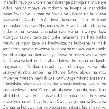
maradhi hayo ya ukoma na mbaranga pamoja na mwenye
kutoa harufu mbaya ya mdomo na kwapa je inaondoka
kwao Swala ya Ijumaa na Swala ya Jamaa na kuzuiliwa
kuziswali? Akajibu R.A. kwa kusema: “Ibn Al-Imad
amenukuu toka kwa Masheikh wake kuwa, harufu mbaya ya
mdomo na kwapa zinahukumiwa kama mwenye kula
kitunguu saumu tena zaidi yake, akasema: na hata katika
harufu ya nguo zake pia inachukiza, na kutokana na Malik
amesema, yeyote mwenye kupatwa na mtihani wa maradhi
ya mbaranga na ukoma naye akiwa ni mkazi wa kwenye
madarasa ya kielimu, basi ataondolewa, kutokana na Hadithi
inayosema: “Kimbia maradhi ya mbaranga kama vile
unavyomkimbia simba” na Mtume S.A.W. alijiwa na mtu
mwenye maradhi hayo ili kuja kumwunga mkono akasema:
“Ninashika mkono wako hakika nimejikubalisha kwako” na
imepokelewa kuwa Mtume alikula naye chakula, huenda ni
uthibitihsho wa kufaa, ikiwa itafahamika, basi huzuiliwa
mwenye maradhi haya kuswali Swala ya Ijumaa na Swala ya
Jamaa na kunywa maji ya wapita njia mitaani, lakini hazuiliwi