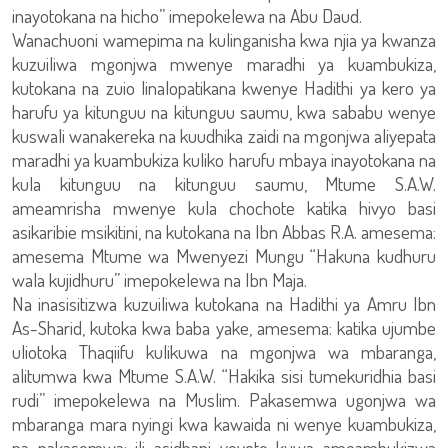
inayotokana na hicho” imepokelewa na Abu Daud.
Wanachuoni wamepima na kulinganisha kwa njia ya kwanza
kuzuiliwa mgonjwa mwenye maradhi ya kuambukiza,
kutokana na zuio linalopatikana kwenye Hadithi ya kero ya
harufu ya kitunguu na kitunguu saumu, kwa sababu wenye
kuswali wanakereka na kuudhika zaidi na mgonjwa aliyepata
maradhi ya kuambukiza kuliko harufu mbaya inayotokana na
kula kitunguu na kitunguu saumu, Mtume S.A.W.
ameamrisha mwenye kula chochote katika hivyo basi
asikaribie msikitini, na kutokana na Ibn Abbas R.A. amesema:
amesema Mtume wa Mwenyezi Mungu “Hakuna kudhuru
wala kujidhuru” imepokelewa na Ibn Maja.
Na inasisitizwa kuzuiliwa kutokana na Hadithi ya Amru Ibn
As-Sharid, kutoka kwa baba yake, amesema: katika ujumbe
uliotoka Thaqiifu kulikuwa na mgonjwa wa mbaranga,
alitumwa kwa Mtume S.A.W. “Hakika sisi tumekuridhia basi
rudi” imepokelewa na Muslim. Pakasemwa ugonjwa wa
mbaranga mara nyingi kwa kawaida ni wenye kuambukiza,
na pakasemwa: ili asidhani yeyote kuwa ameambukizwa