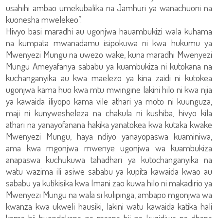
usahihi ambao umekubalika na Jamhuri ya wanachuoni na
kuonesha mwelekeo”.
Hivyo basi maradhi au ugonjwa hauambukizi wala kuhama
na kumpata mwanadamu isipokuwa ni kwa hukumu ya
Mwenyezi Mungu na uwezo wake, kuna maradhi Mwenyezi
Mungu Ameyafanya sababu ya kuambukiza ni kutokana na
kuchanganyika au kwa maelezo ya kina zaidi ni kutokea
ugonjwa kama huo kwa mtu mwingine lakini hilo ni kwa njia
ya kawaida iliyopo kama vile athari ya moto ni kuunguza,
maji ni kunywesheleza na chakula ni kushiba, hivyo kila
athari na yanayofanana hakika yanatokea kwa kutaka kwake
Mwenyezi Mungu, haya ndiyo yanayopaswa kuaminiwa,
ama kwa mgonjwa mwenye ugonjwa wa kuambukiza
anapaswa kuchukuwa tahadhari ya kutochanganyika na
watu wazima ili asiwe sababu ya kupita kawaida kwao au
sababu ya kutikisika kwa Imani zao kuwa hilo ni makadirio ya
Mwenyezi Mungu na wala si kulipinga, ambapo mgonjwa wa
kwanza kwa ukweli hausiki, lakini watu kawaida katika hali
kama hii huondokana na maana hii na kuzidiwa na dhana