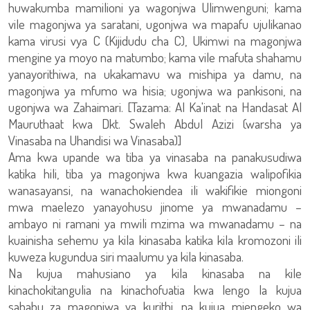
huwakumba mamilioni ya wagonjwa Ulimwenguni; kama
vile magonjwa ya saratani, ugonjwa wa mapafu ujulikanao
kama virusi vya C (Kijidudu cha C), Ukimwi na magonjwa
mengine ya moyo na matumbo; kama vile mafuta shahamu
yanayorithiwa, na ukakamavu wa mishipa ya damu, na
magonjwa ya mfumo wa hisia; ugonjwa wa pankisoni, na
ugonjwa wa Zahaimari. [Tazama: Al Ka'inat na Handasat Al
Mauruthaat kwa Dkt. Swaleh Abdul Azizi (warsha ya
Vinasaba na Uhandisi wa Vinasaba)]
Ama kwa upande wa tiba ya vinasaba na panakusudiwa
katika hili, tiba ya magonjwa kwa kuangazia walipofikia
wanasayansi, na wanachokiendea ili wakifikie miongoni
mwa maelezo yanayohusu jinome ya mwanadamu –
ambayo ni ramani ya mwili mzima wa mwanadamu – na
kuainisha sehemu ya kila kinasaba katika kila kromozoni ili
kuweza kugundua siri maalumu ya kila kinasaba.
Na kujua mahusiano ya kila kinasaba na kile
kinachokitangulia na kinachofuatia kwa lengo la kujua
sababu za magonjwa ya kurithi, na kujua mjengeko wa