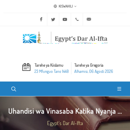
KISWAHILI
Facebook
Twitter
Youtube
+20 2 25970400
ask@dar-alifta.org
Tarehe ya Kiislamu
Tarehe ya Gregoria
23 Mfunguo Tano 1448
Alhamisi, 06 Agosti 2026
Uhandisi wa Vinasaba Katika Nyanja ...
Egypt's Dar Al-Ifta