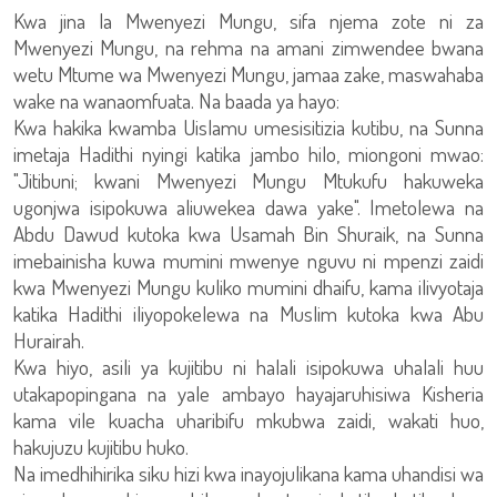
Kwa jina la Mwenyezi Mungu, sifa njema zote ni za
Mwenyezi Mungu, na rehma na amani zimwendee bwana
wetu Mtume wa Mwenyezi Mungu, jamaa zake, maswahaba
wake na wanaomfuata. Na baada ya hayo:
Kwa hakika kwamba Uislamu umesisitizia kutibu, na Sunna
imetaja Hadithi nyingi katika jambo hilo, miongoni mwao:
"Jitibuni; kwani Mwenyezi Mungu Mtukufu hakuweka
ugonjwa isipokuwa aliuwekea dawa yake". Imetolewa na
Abdu Dawud kutoka kwa Usamah Bin Shuraik, na Sunna
imebainisha kuwa mumini mwenye nguvu ni mpenzi zaidi
kwa Mwenyezi Mungu kuliko mumini dhaifu, kama ilivyotaja
katika Hadithi iliyopokelewa na Muslim kutoka kwa Abu
Hurairah.
Kwa hiyo, asili ya kujitibu ni halali isipokuwa uhalali huu
utakapopingana na yale ambayo hayajaruhisiwa Kisheria
kama vile kuacha uharibifu mkubwa zaidi, wakati huo,
hakujuzu kujitibu huko.
Na imedhihirika siku hizi kwa inayojulikana kama uhandisi wa