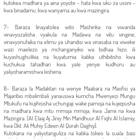
kutokea madhara ya aina yoyote - hata kwa siku za usoni -
kwa binadamu, kwa wanyama au kwa mazingira.
7- Baraza linayatolea wito Mashirika na viwanda
vinavyozalisha vyakula na Madawa na vitu vingine,
vinavyonufaika na elimu ya uhandisi wa vinasaba na viweke
wazi maelezo ya mchanganyiko wa bidhaa hizo; ili
kuyashughulikia na kuyatumia katika uthibitisho kwa
kuchukua tahadhari kwa yale yenye kudhuru au
yaliyoharamishwa kisheria.
8- Baraza la Madaktari na wenye Maabara na Maofisi ya
Majaribio mbalimbali yanausiwa kumcha Mwenyezi Mungu
Mtukufu na kujihisisha uchungaji wake pamoja na kujiepusha
na madhara kwa mtu mmoja mmoja, kwa Jamii na kwa
Mazingira. [Al Elaaj Aj Jiniy Min Mandhuur Al Fiqhi Al Islamiy,
kwa Dkt. Ali Muhiy Edeen Al Qorah Daghiy].
Kutokana na yaliyotanguliza na katika tokeo la suala: basi