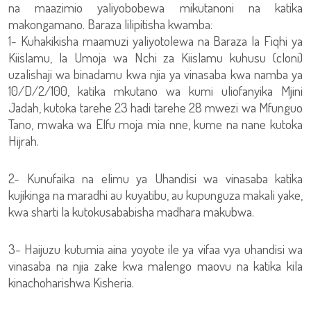
na maazimio yaliyobobewa mikutanoni na katika
makongamano. Baraza lilipitisha kwamba:
1- Kuhakikisha maamuzi yaliyotolewa na Baraza la Fiqhi ya
Kiislamu, la Umoja wa Nchi za Kiislamu kuhusu (cloni)
uzalishaji wa binadamu kwa njia ya vinasaba kwa namba ya
10/D/2/100, katika mkutano wa kumi uliofanyika Mjini
Jadah, kutoka tarehe 23 hadi tarehe 28 mwezi wa Mfunguo
Tano, mwaka wa Elfu moja mia nne, kume na nane kutoka
Hijrah.
2- Kunufaika na elimu ya Uhandisi wa vinasaba katika
kujikinga na maradhi au kuyatibu, au kupunguza makali yake,
kwa sharti la kutokusababisha madhara makubwa.
3- Haijuzu kutumia aina yoyote ile ya vifaa vya uhandisi wa
vinasaba na njia zake kwa malengo maovu na katika kila
kinachoharishwa Kisheria.