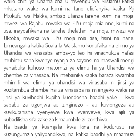
walio chini ya Chama cha Ulimwengu wa Kiislamu katika
mkutano wake wa kumi na tano uliofanyika katika Mji
Mtukufu wa Makka, ambao ulianza tarehe kumi na moja,
mwezi wa Rajabu, mwaka wa Elfu moja mia nne, kumi na
tisa, inayoafikiana na tarehe thelathini na moja, mwezi wa
Oktoba, mwaka wa Elfu moja mia tisa, tisini na nane.
Limeangalia katika Suala la Waislamu kunufaika na elimu ya
Uhandisi wa vinasaba ambavyo leo hii vinachukua nafasi
muhimu sana kwenye nyanja za sayansi na maswali mengi
yanaibuka kuhusu matumizi ya elimu hii ya Uhandisi wa
chembe za vinasaba. Na imebainika katika Baraza kwamba
mhimili wa elimu ya uhandisi wa vinasaba ni jinsi ya
kuzitambua chembe hai za vinasaba na mjengeko wake na
jinsi ya kuvihodhi kupitia kuondosha baadhi yake - kwa
sababu za ugonjwa au zinginezo - au kuviongeza au
kuvikutanisha vyenyewe kwa vyenyewe; kwa ajili ya
kubadilisha sifa zake za kimaumbile zilizorithiwa.
Na baada ya kuangalia kwa kina na kudurusu na
kuzungumzia yaliyoandikwa, na katika baadhi ya maamuzi