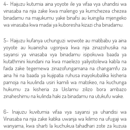
4- Haijuzu kutumia aina yoyote ile ya vifaa vya uhandisi wa
vinasaba na njia zake kwa malengo ya kumchezea chezea
binadamu na majukumu yake binafsi au kuingilia mjengeko
wa vinasaba kwa madai ya kuboresha kizazi cha binadamu.
5- Haijuzu kufanya uchunguzi wowote au matibabu ya aina
yoyote au kuainisha ugonjwa kwa njia zinazohusika na
sayansi ya vinasaba vya binadamu isipokuwa baada ya
kutathmini kiundani na kwa maelezo yaliyotolewa kabla na
faida zake tegemewa zinazofungamana na changamfu za
aina hii na baada ya kujipatia ruhusa inayokubalika kisheria
pamoja na kuulinda usiri kamili wa matokeo, na kuchunga
hukumu za kisheria za Uislamu zilizo bora ambazo
zinaheshimu na kulinda haki za binadamu na utukufu wake.
6- Inajuzu kuvitumia vifaa vya sayansi ya uhandisi wa
Vinasaba na njia zake katika uwanja wa kilimo na ufugaji wa
wanyama, kwa sharti la kuchukua tahadhari zote za kuzuia