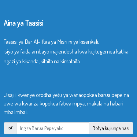
Aina ya Taasisi
Taasisi ya Dar Al-Iftaa ya Misri ni ya kiserikali,
isiyo ya faida ambayo inajiendesha kwa kujitegemea katika
ngazi ya kikanda, kitaifa na kimataifa.
Jisajili kwenye orodha yetu ya wanaopokea barua pepe na
uwe wa kwanza kupokea fatwa mpya, makala na habari
mbalimbali.
Bofya kujiunga nasi