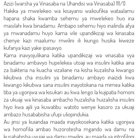
Azizi (warsha ya Vinasaba na Uhandisi wa Vinasaba) 111/1]
Hakika ya mwelekeo wa kisayansi walioufikia wataalamu
hapana shaka kwamba sehemu ya mwelekeo huo ina
masilahi kwa binadamu. Ambapo sehemu hiyo inalinda afya
ya mwanadamu huyo kama vile upandikizaji wa kinasaba
chenye kazi maalumu mwilini ili kiungo husika kiweze
kufanya kazi yake ipasavyo.
Kama inavyojulikana katika upandikizaji wa vinasaba vya
binadamu ambavyo hupelekea utoaji wa insulini katika aina
za bakteria na kuacha vizaliane na kisha kuzalisha kiwango
kikubwa cha insulini ya binadamu ambayo inaizidi kwa
kiwango kikubwa sana insulini inayotokana na mimea katika
tiba ya ugonjwa wa kisukari au kwa lengo la kujipatia homoni
za ukuaji wa kinasaba ambacho huzalisha huizalisha insulini
hiyo kwa ajili ya kuwatibu watoto wenye kasoro za ukuaji
ambazo husababisha ufupi uliopindukia.
Au jinsi ya kuiandaa maada inayokosekana katika ugonjwa
wa homofilia ambao huzorotesha mgando wa damu na
kusababisha uvujaji wa damu mwilini, au maada ya introfiloni