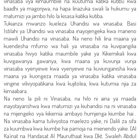
vinasaba vya kimaumbile na kuutumia katika kutibu kwa
baadhi ya magonjwa, na hapa linazuka swali la hukumu ya
matumizi ya jambo hilo la kisasa katika kutiba.
Tukianza mwanzo kueleza Uhandisi wa vinasaba: Basi
Istilahi ya Uhandisi wa vinasaba inayojengeka kwa maneno
mawili Uhandisi na vinasaba. Na neno hili lina maana ya
kuendesha mfumo wa hali ya vinasaba na kuvipangilia
vinasaba hivyo katika maumbile yake ya Kikemikali kwa
kuvigawanya gawanya, kwa maana ya kuvunja vunja
vinasaba vyenyewe kwa vyenyewe na kuviunganisha kwa
maana ya kuongeza maada ya vinasaba katika vinasaba
vingine vilivyopatikana kwa kujitolea, kwa kutumia njia za
kimaabara.
Na neno la pili ni Vinasaba, na hilo ni aina ya maada
inayotayarishwa kwa matumizi ya kiuhandisi na ni vinasaba
na mijengeko vya kikemia ambayo humjenga kiumbe hai .
Na vinasaba kama tulivyotoa maelezo yake, ni Dalili za sifa
za kuumbwa kwa kiumbe hai pamoja na mienendo yake. [Al
Ka'inat na Handasat Al Mauruthaat kwa Dkt. Swaleh Abdul