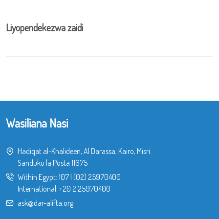
Liyopendekezwa zaidi
Wasiliana Nasi
Hadiqat al-Khalideen, Al Darassa, Kairo, Misri.
Sanduku la Posta 11675
Within Egypt:
107
|
(02) 25970400
International:
+20 2 25970400
ask@dar-alifta.org