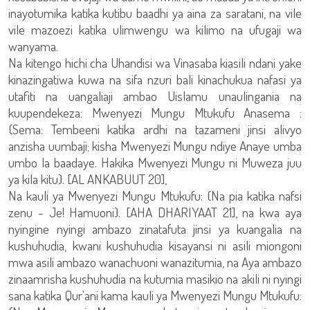
inayotumika katika kutibu baadhi ya aina za saratani, na vile
vile mazoezi katika ulimwengu wa kilimo na ufugaji wa
wanyama.
Na kitengo hichi cha Uhandisi wa Vinasaba kiasili ndani yake
kinazingatiwa kuwa na sifa nzuri bali kinachukua nafasi ya
utafiti na uangaliaji ambao Uislamu unaulingania na
kuupendekeza: Mwenyezi Mungu Mtukufu Anasema :
{Sema: Tembeeni katika ardhi na tazameni jinsi alivyo
anzisha uumbaji; kisha Mwenyezi Mungu ndiye Anaye umba
umbo la baadaye. Hakika Mwenyezi Mungu ni Muweza juu
ya kila kitu}. [AL ANKABUUT 20],
Na kauli ya Mwenyezi Mungu Mtukufu: {Na pia katika nafsi
zenu - Je! Hamuoni}. [AHA DHARIYAAT 21], na kwa aya
nyingine nyingi ambazo zinatafuta jinsi ya kuangalia na
kushuhudia, kwani kushuhudia kisayansi ni asili miongoni
mwa asili ambazo wanachuoni wanazitumia, na Aya ambazo
zinaamrisha kushuhudia na kutumia masikio na akili ni nyingi
sana katika Qur'ani kama kauli ya Mwenyezi Mungu Mtukufu: