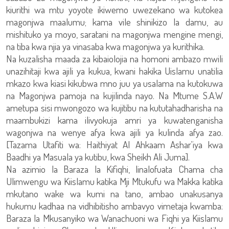
kiurithi wa mtu yoyote ikiwemo uwezekano wa kutokea
magonjwa maalumu; kama vile shinikizo la damu, au
mishituko ya moyo, saratani na magonjwa mengine mengi,
na tiba kwa njia ya vinasaba kwa magonjwa ya kurithika.
Na kuzalisha maada za kibaiolojia na homoni ambazo mwili
unazihitaji kwa ajili ya kukua, kwani hakika Uislamu unatilia
mkazo kwa kiasi kikubwa mno juu ya usalama na kutokuwa
na Magonjwa pamoja na kujilinda nayo. Na Mtume S.A.W
ametupa sisi mwongozo wa kujitibu na kututahadharisha na
maambukizi kama ilivyokuja amri ya kuwatenganisha
wagonjwa na wenye afya kwa ajili ya kulinda afya zao.
[Tazama Utafiti wa: Haithiyat Al Ahkaam Ashar'iya kwa
Baadhi ya Masuala ya kutibu, kwa Sheikh Ali Juma].
Na azimio la Baraza la Kifiqhi, linalofuata Chama cha
Ulimwengu wa Kiislamu katika Mji Mtukufu wa Makka katika
mkutano wake wa kumi na tano, ambao unakusanya
hukumu kadhaa na vidhibitisho ambavyo vimetaja kwamba:
Baraza la Mkusanyiko wa Wanachuoni wa Fiqhi ya Kiislamu