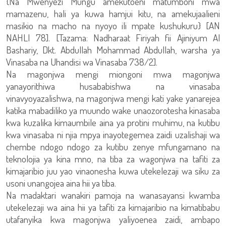
{Na Mwenyezi Mungu amekutoeni matumboni mwa
mamazenu, hali ya kuwa hamjui kitu, na amekujaalieni
masikio na macho na nyoyo ili mpate kushukuru} [AN
NAHLI 78]. [Tazama: Nadharaat Firiyah fii Ajiniyum Al
Bashariy, Dkt. Abdullah Mohammad Abdullah, warsha ya
Vinasaba na Uhandisi wa Vinasaba 738/2].
Na magonjwa mengi miongoni mwa magonjwa
yanayorithiwa husababishwa na vinasaba
vinavyoyazalishwa, na magonjwa mengi kati yake yanarejea
katika mabadiliko ya muundo wake unaozorotesha kinasaba
kwa kuzalika kimaumbile aina ya protini muhimu, na kutibu
kwa vinasaba ni njia mpya inayotegemea zaidi uzalishaji wa
chembe ndogo ndogo za kutibu zenye mfungamano na
teknolojia ya kina mno, na tiba za wagonjwa na tafiti za
kimajaribio juu yao vinaonesha kuwa utekelezaji wa siku za
usoni unangojea aina hii ya tiba.
Na madaktari wanakiri pamoja na wanasayansi kwamba
utekelezaji wa aina hii ya tafiti za kimajaribio na kimatibabu
utafanyika kwa magonjwa yaliyoenea zaidi, ambapo