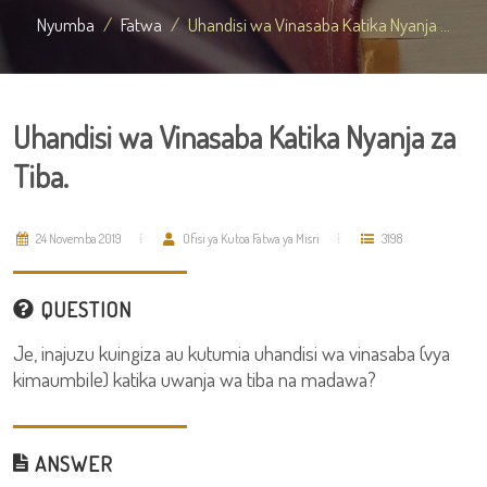
Nyumba
Fatwa
Uhandisi wa Vinasaba Katika Nyanja ...
Uhandisi wa Vinasaba Katika Nyanja za
Tiba.
24 Novemba 2019
Ofisi ya Kutoa Fatwa ya Misri
3198
QUESTION
Je, inajuzu kuingiza au kutumia uhandisi wa vinasaba (vya
kimaumbile) katika uwanja wa tiba na madawa?
ANSWER