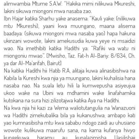
alimwambia Mtume S.A.W: “Hakika mimi nilikuwa Mkureshi,
lakini sikuwa miongoni mwa nasaba zao.
Ibn Hajar katika Sharhu yake anasema: “Kauli yake: (nilikuwa
mtu Mkureshi), yaani kwa muungano, maana alisema
baadaya: (sikuwa miongoni mwa nasaba yao) hapa hakuna
ukinzani wowote, lakini amekusudia kuwa yeye ni msaidizi
wao. Na imethibiti katika Hadithi ya: “Rafiki wa watu ni
miongoniu mwao”. [Mwisho, Taz. Fat-h Al-Bariy: 8/634, Ch.
ya dar Al-Ma’arifah, Bairut]
Na katika Hadithi hii Hatib R.A, alitaja kuwa alinasibishwa na
Kabila la Kureshi kwa njia ya muungano, lakini kiuhalisia hana
nasaba nao. Na suala letu hili la kumwepusha asiyeujua
ukoo wake na Ubini wa mdhamini wake linafahamika
kutokana na sura hizi zilizotajwa katika Aya na Hadithi.
Na kwa njia hii kazi za Wema waliotutangulia na Wanazuoni
wa Hadithi zimekubalika bila ya kukanushwa; ambapo kati
yao kumnasibisha mtu kwa sababu ndogo zaidi au uhusiano
wowote kulikuwa maarufu sana, na kama kufanya hivyo
kungekuwa haramu au kunalazimisha Uasilishaji