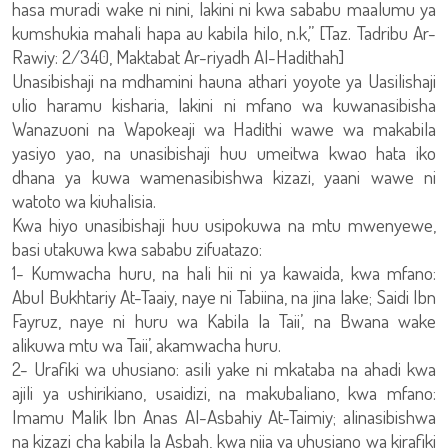
hasa muradi wake ni nini, lakini ni kwa sababu maalumu ya
kumshukia mahali hapa au kabila hilo, n.k,” [Taz. Tadribu Ar-
Rawiy: 2/340, Maktabat Ar-riyadh Al-Hadithah]
Unasibishaji na mdhamini hauna athari yoyote ya Uasilishaji
ulio haramu kisharia, lakini ni mfano wa kuwanasibisha
Wanazuoni na Wapokeaji wa Hadithi wawe wa makabila
yasiyo yao, na unasibishaji huu umeitwa kwao hata iko
dhana ya kuwa wamenasibishwa kizazi, yaani wawe ni
watoto wa kiuhalisia.
Kwa hiyo unasibishaji huu usipokuwa na mtu mwenyewe,
basi utakuwa kwa sababu zifuatazo:
1- Kumwacha huru, na hali hii ni ya kawaida, kwa mfano:
Abul Bukhtariy At-Taaiy, naye ni Tabiina, na jina lake; Saidi Ibn
Fayruz, naye ni huru wa Kabila la Taii’, na Bwana wake
alikuwa mtu wa Taii’, akamwacha huru.
2- Urafiki wa uhusiano: asili yake ni mkataba na ahadi kwa
ajili ya ushirikiano, usaidizi, na makubaliano, kwa mfano:
Imamu Malik Ibn Anas Al-Asbahiy At-Taimiy; alinasibishwa
na kizazi cha kabila la Asbah, kwa njia ya uhusiano wa kirafiki