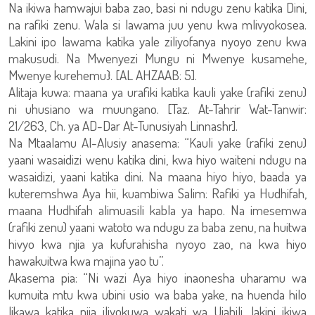
Na ikiwa hamwajui baba zao, basi ni ndugu zenu katika Dini,
na rafiki zenu. Wala si lawama juu yenu kwa mlivyokosea.
Lakini ipo lawama katika yale ziliyofanya nyoyo zenu kwa
makusudi. Na Mwenyezi Mungu ni Mwenye kusamehe,
Mwenye kurehemu}. [AL AHZAAB: 5].
Alitaja kuwa: maana ya urafiki katika kauli yake (rafiki zenu)
ni uhusiano wa muungano. [Taz. At-Tahrir Wat-Tanwir:
21/263, Ch. ya AD-Dar At-Tunusiyah Linnashr].
Na Mtaalamu Al-Alusiy anasema: “Kauli yake (rafiki zenu)
yaani wasaidizi wenu katika dini, kwa hiyo waiteni ndugu na
wasaidizi, yaani katika dini. Na maana hiyo hiyo, baada ya
kuteremshwa Aya hii, kuambiwa Salim: Rafiki ya Hudhifah,
maana Hudhifah alimuasili kabla ya hapo. Na imesemwa
(rafiki zenu) yaani watoto wa ndugu za baba zenu, na huitwa
hivyo kwa njia ya kufurahisha nyoyo zao, na kwa hiyo
hawakuitwa kwa majina yao tu”.
Akasema pia: “Ni wazi Aya hiyo inaonesha uharamu wa
kumuita mtu kwa ubini usio wa baba yake, na huenda hilo
likawa katika njia iliyokuwa wakati wa Ujahili, lakini ikiwa