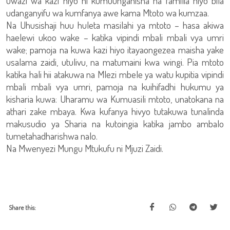
uwazi wa kazi hiyo ni kumuunganisha na familia hiyo bila
udanganyifu wa kumfanya awe kama Mtoto wa kumzaa.
Na Uhusishaji huu huleta masilahi ya mtoto – hasa akiwa
haelewi ukoo wake – katika vipindi mbali mbali vya umri
wake; pamoja na kuwa kazi hiyo itayaongezea maisha yake
usalama zaidi, utulivu, na matumaini kwa wingi. Pia mtoto
katika hali hii atakuwa na Mlezi mbele ya watu kupitia vipindi
mbali mbali vya umri, pamoja na kuihifadhi hukumu ya
kisharia kuwa: Uharamu wa Kumuasili mtoto, unatokana na
athari zake mbaya. Kwa kufanya hivyo tutakuwa tunalinda
makusudio ya Sharia na kutoingia katika jambo ambalo
tumetahadharishwa nalo.
Na Mwenyezi Mungu Mtukufu ni Mjuzi Zaidi.
Share this: