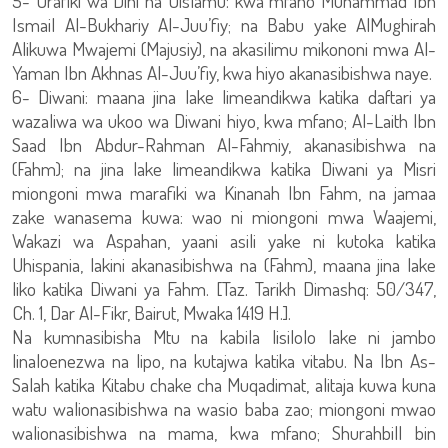
5- Urafiki wa Dini na Uislamu: kwa mfano Muhammad Ibn
Ismail Al-Bukhariy Al-Juu’fiy; na Babu yake AlMughirah
Alikuwa Mwajemi (Majusiy), na akasilimu mikononi mwa Al-
Yaman Ibn Akhnas Al-Juu’fiy, kwa hiyo akanasibishwa naye.
6- Diwani: maana jina lake limeandikwa katika daftari ya
wazaliwa wa ukoo wa Diwani hiyo, kwa mfano; Al-Laith Ibn
Saad Ibn Abdur-Rahman Al-Fahmiy, akanasibishwa na
(Fahm); na jina lake limeandikwa katika Diwani ya Misri
miongoni mwa marafiki wa Kinanah Ibn Fahm, na jamaa
zake wanasema kuwa: wao ni miongoni mwa Waajemi,
Wakazi wa Aspahan, yaani asili yake ni kutoka katika
Uhispania, lakini akanasibishwa na (Fahm), maana jina lake
liko katika Diwani ya Fahm. [Taz. Tarikh Dimashq: 50/347,
Ch. 1, Dar Al-Fikr, Bairut, Mwaka 1419 H.].
Na kumnasibisha Mtu na kabila lisilolo lake ni jambo
linaloenezwa na lipo, na kutajwa katika vitabu. Na Ibn As-
Salah katika Kitabu chake cha Muqadimat, alitaja kuwa kuna
watu walionasibishwa na wasio baba zao; miongoni mwao
walionasibishwa na mama, kwa mfano; ShurahbilI bin