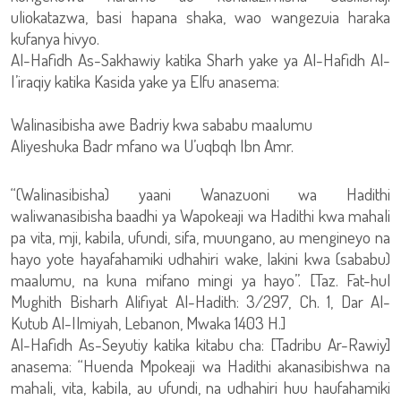
uliokatazwa, basi hapana shaka, wao wangezuia haraka
kufanya hivyo.
Al-Hafidh As-Sakhawiy katika Sharh yake ya Al-Hafidh Al-
I’iraqiy katika Kasida yake ya Elfu anasema:
Walinasibisha awe Badriy kwa sababu maalumu
Aliyeshuka Badr mfano wa U’uqbqh Ibn Amr.
“(Walinasibisha) yaani Wanazuoni wa Hadithi
waliwanasibisha baadhi ya Wapokeaji wa Hadithi kwa mahali
pa vita, mji, kabila, ufundi, sifa, muungano, au mengineyo na
hayo yote hayafahamiki udhahiri wake, lakini kwa (sababu)
maalumu, na kuna mifano mingi ya hayo”. [Taz. Fat-hul
Mughith Bisharh Alifiyat Al-Hadith: 3/297, Ch. 1, Dar Al-
Kutub Al-Ilmiyah, Lebanon, Mwaka 1403 H.]
Al-Hafidh As-Seyutiy katika kitabu cha: [Tadribu Ar-Rawiy]
anasema: “Huenda Mpokeaji wa Hadithi akanasibishwa na
mahali, vita, kabila, au ufundi, na udhahiri huu haufahamiki