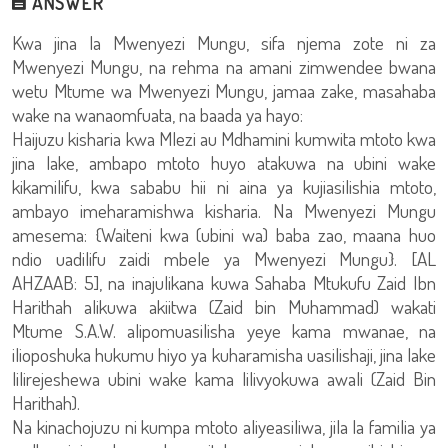
ANSWER
Kwa jina la Mwenyezi Mungu, sifa njema zote ni za
Mwenyezi Mungu, na rehma na amani zimwendee bwana
wetu Mtume wa Mwenyezi Mungu, jamaa zake, masahaba
wake na wanaomfuata, na baada ya hayo:
Haijuzu kisharia kwa Mlezi au Mdhamini kumwita mtoto kwa
jina lake, ambapo mtoto huyo atakuwa na ubini wake
kikamilifu, kwa sababu hii ni aina ya kujiasilishia mtoto,
ambayo imeharamishwa kisharia. Na Mwenyezi Mungu
amesema: {Waiteni kwa (ubini wa) baba zao, maana huo
ndio uadilifu zaidi mbele ya Mwenyezi Mungu}. [AL
AHZAAB: 5], na inajulikana kuwa Sahaba Mtukufu Zaid Ibn
Harithah alikuwa akiitwa (Zaid bin Muhammad) wakati
Mtume S.A.W. alipomuasilisha yeye kama mwanae, na
ilioposhuka hukumu hiyo ya kuharamisha uasilishaji, jina lake
lilirejeshewa ubini wake kama lilivyokuwa awali (Zaid Bin
Harithah).
Na kinachojuzu ni kumpa mtoto aliyeasiliwa, jila la familia ya