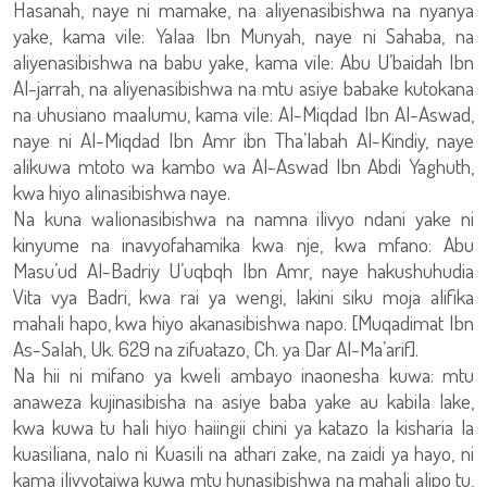
Hasanah, naye ni mamake, na aliyenasibishwa na nyanya
yake, kama vile: Yalaa Ibn Munyah, naye ni Sahaba, na
aliyenasibishwa na babu yake, kama vile: Abu U’baidah Ibn
Al-jarrah, na aliyenasibishwa na mtu asiye babake kutokana
na uhusiano maalumu, kama vile: Al-Miqdad Ibn Al-Aswad,
naye ni Al-Miqdad Ibn Amr ibn Tha’labah Al-Kindiy, naye
alikuwa mtoto wa kambo wa Al-Aswad Ibn Abdi Yaghuth,
kwa hiyo alinasibishwa naye.
Na kuna walionasibishwa na namna ilivyo ndani yake ni
kinyume na inavyofahamika kwa nje, kwa mfano: Abu
Masu’ud Al-Badriy U’uqbqh Ibn Amr, naye hakushuhudia
Vita vya Badri, kwa rai ya wengi, lakini siku moja alifika
mahali hapo, kwa hiyo akanasibishwa napo. [Muqadimat Ibn
As-Salah, Uk. 629 na zifuatazo, Ch. ya Dar Al-Ma’arif].
Na hii ni mifano ya kweli ambayo inaonesha kuwa: mtu
anaweza kujinasibisha na asiye baba yake au kabila lake,
kwa kuwa tu hali hiyo haiingii chini ya katazo la kisharia la
kuasiliana, nalo ni Kuasili na athari zake, na zaidi ya hayo, ni
kama ilivyotajwa kuwa mtu hunasibishwa na mahali alipo tu,