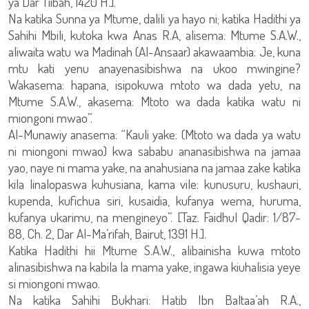
ya Dar Tiibah, 1420 H.].
Na katika Sunna ya Mtume, dalili ya hayo ni; katika Hadithi ya
Sahihi Mbili, kutoka kwa Anas R.A, alisema: Mtume S.A.W.,
aliwaita watu wa Madinah (Al-Ansaar) akawaambia: Je, kuna
mtu kati yenu anayenasibishwa na ukoo mwingine?
Wakasema: hapana, isipokuwa mtoto wa dada yetu, na
Mtume S.A.W., akasema: Mtoto wa dada katika watu ni
miongoni mwao”.
Al-Munawiy anasema: “Kauli yake: (Mtoto wa dada ya watu
ni miongoni mwao) kwa sababu ananasibishwa na jamaa
yao, naye ni mama yake, na anahusiana na jamaa zake katika
kila linalopaswa kuhusiana, kama vile: kunusuru, kushauri,
kupenda, kufichua siri, kusaidia, kufanya wema, huruma,
kufanya ukarimu, na mengineyo”. [Taz. Faidhul Qadir: 1/87-
88, Ch. 2, Dar Al-Ma’rifah, Bairut, 1391 H.].
Katika Hadithi hii Mtume S.A.W., alibainisha kuwa mtoto
alinasibishwa na kabila la mama yake, ingawa kiuhalisia yeye
si miongoni mwao.
Na katika Sahihi Bukhari: Hatib Ibn Baltaa’ah R.A.,