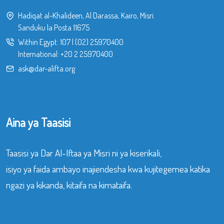
Hadiqat al-Khalideen, Al Darassa, Kairo, Misri.
Sanduku la Posta 11675
Within Egypt:
107
|
(02) 25970400
International:
+20 2 25970400
ask@dar-alifta.org
Aina ya Taasisi
Taasisi ya Dar Al-Iftaa ya Misri ni ya kiserikali,
isiyo ya faida ambayo inajiendesha kwa kujitegemea katika
ngazi ya kikanda, kitaifa na kimataifa.