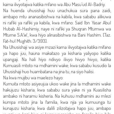
kama ilivyotajwa katika mfano wa Abu Masu’ud Al-Badriy.
Na huenda uhusishaji huu unachukua sura pana zaidi,
ambapo mtu ananasibishwa na kabila, kwa sababu alikuwa
ni rafiki ya rafiki ya kabila, kwa mfano: Said Ibn Yasar Abul
Hubab Al-Hashimiy, naye ni rafiki ya Shuqran Mtumwa wa
Mtume S.A.W., kwa hiyo alinasibishwa na Bani Hashim. [Taz.
Fat-hul Mughith: 3/393].
Na Uhusishaji wa asiye mzazi kama ilivyotajwa katika mifano
ya hapo juu, hauna makatazo ya kisharia yaliyopo katika
upangaji. Na hali hiyo ndivyo ilivyo hivyo hivyo, katika
Kumuasili mtoto na mdhamini wake; kwa sababu kusudio la
Uhusishaji huo huambatana na jina tu, na siyo halisi.
Na kwa mujibu wa maelezo hayo:
Kumuita mtoto asiyeujua ukoo wake jina la mdhamini wake
hakujuzu kisharia; kwa sababu sura yake ni ya Kuasilisha
ambako ni haramu kisheria. Na kuhusu mdhamini au mlezi
kumpa mtoto jina la familia, kwa njia ya kumuunga tu
kunajuzu kisharia; kwa dalili zilizotajwa hapo juu, ambapo