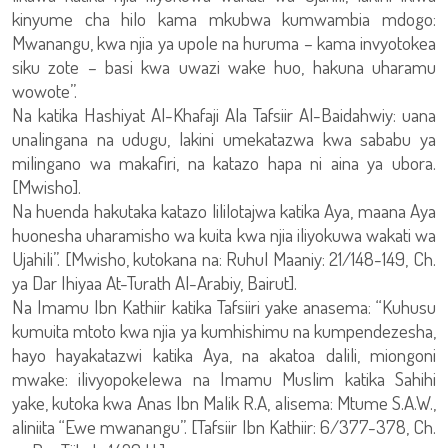
kinyume cha hilo kama mkubwa kumwambia mdogo:
Mwanangu, kwa njia ya upole na huruma – kama invyotokea
siku zote – basi kwa uwazi wake huo, hakuna uharamu
wowote”.
Na katika Hashiyat Al-Khafaji Ala Tafsiir Al-Baidahwiy: uana
unalingana na udugu, lakini umekatazwa kwa sababu ya
milingano wa makafiri, na katazo hapa ni aina ya ubora.
[Mwisho].
Na huenda hakutaka katazo lililotajwa katika Aya, maana Aya
huonesha uharamisho wa kuita kwa njia iliyokuwa wakati wa
Ujahili”. [Mwisho, kutokana na: Ruhul Maaniy: 21/148-149, Ch.
ya Dar Ihiyaa At-Turath Al-Arabiy, Bairut].
Na Imamu Ibn Kathiir katika Tafsiiri yake anasema: “Kuhusu
kumuita mtoto kwa njia ya kumhishimu na kumpendezesha,
hayo hayakatazwi katika Aya, na akatoa dalili, miongoni
mwake: ilivyopokelewa na Imamu Muslim katika Sahihi
yake, kutoka kwa Anas Ibn Malik R.A, alisema: Mtume S.A.W.,
aliniita “Ewe mwanangu”. [Tafsiir Ibn Kathiir: 6/377-378, Ch.