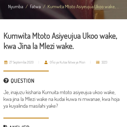
Nyumba
Fatwa
Kumwita Mtoto Asiyeujua Ukoo wake, ...
Kumwita Mtoto Asiyeujua Ukoo wake,
kwa Jina la Mlezi wake.
27 Septemba 2020
Ofisi ya Kutoa Fatwa ya Misri
3223
QUESTION
Je, inajuzu kisharia Kumuita mtoto asiyeujua ukoo wake,
kwa jina la Mlezi wake na kudai kuwa ni mwanae, kwa hoja
ya kuyalinda masilahi yake?