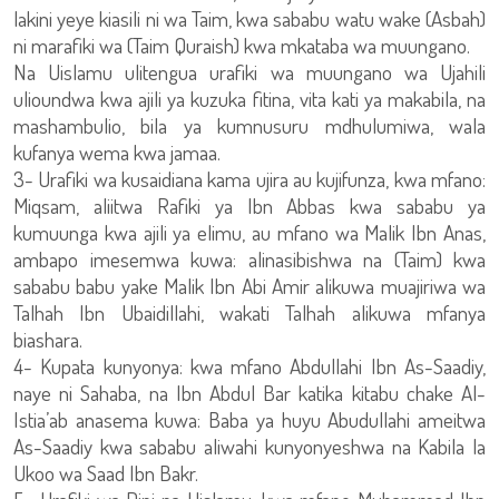
lakini yeye kiasili ni wa Taim, kwa sababu watu wake (Asbah)
ni marafiki wa (Taim Quraish) kwa mkataba wa muungano.
Na Uislamu ulitengua urafiki wa muungano wa Ujahili
ulioundwa kwa ajili ya kuzuka fitina, vita kati ya makabila, na
mashambulio, bila ya kumnusuru mdhulumiwa, wala
kufanya wema kwa jamaa.
3- Urafiki wa kusaidiana kama ujira au kujifunza, kwa mfano:
Miqsam, aliitwa Rafiki ya Ibn Abbas kwa sababu ya
kumuunga kwa ajili ya elimu, au mfano wa Malik Ibn Anas,
ambapo imesemwa kuwa: alinasibishwa na (Taim) kwa
sababu babu yake Malik Ibn Abi Amir alikuwa muajiriwa wa
Talhah Ibn Ubaidillahi, wakati Talhah alikuwa mfanya
biashara.
4- Kupata kunyonya: kwa mfano Abdullahi Ibn As-Saadiy,
naye ni Sahaba, na Ibn Abdul Bar katika kitabu chake Al-
Istia’ab anasema kuwa: Baba ya huyu Abudullahi ameitwa
As-Saadiy kwa sababu aliwahi kunyonyeshwa na Kabila la
Ukoo wa Saad Ibn Bakr.