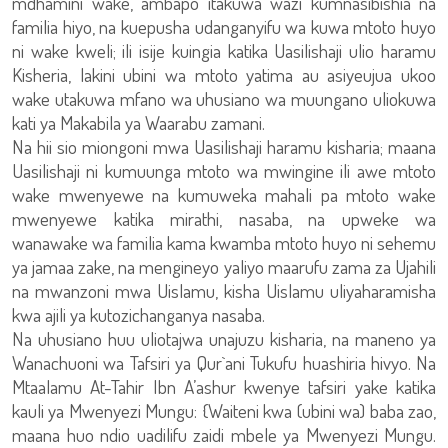
mdhamini wake, ambapo itakuwa wazi kumnasibishia na
familia hiyo, na kuepusha udanganyifu wa kuwa mtoto huyo
ni wake kweli; ili isije kuingia katika Uasilishaji ulio haramu
Kisheria, lakini ubini wa mtoto yatima au asiyeujua ukoo
wake utakuwa mfano wa uhusiano wa muungano uliokuwa
kati ya Makabila ya Waarabu zamani.
Na hii sio miongoni mwa Uasilishaji haramu kisharia; maana
Uasilishaji ni kumuunga mtoto wa mwingine ili awe mtoto
wake mwenyewe na kumuweka mahali pa mtoto wake
mwenyewe katika mirathi, nasaba, na upweke wa
wanawake wa familia kama kwamba mtoto huyo ni sehemu
ya jamaa zake, na mengineyo yaliyo maarufu zama za Ujahili
na mwanzoni mwa Uislamu, kisha Uislamu uliyaharamisha
kwa ajili ya kutozichanganya nasaba.
Na uhusiano huu uliotajwa unajuzu kisharia, na maneno ya
Wanachuoni wa Tafsiri ya Qur`ani Tukufu huashiria hivyo. Na
Mtaalamu At-Tahir Ibn A’ashur kwenye tafsiri yake katika
kauli ya Mwenyezi Mungu: {Waiteni kwa (ubini wa) baba zao,
maana huo ndio uadilifu zaidi mbele ya Mwenyezi Mungu.