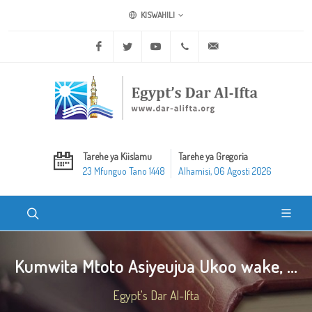
KISWAHILI
Facebook
Twitter
Youtube
+20 2 25970400
ask@dar-alifta.org
Tarehe ya Kiislamu
Tarehe ya Gregoria
23 Mfunguo Tano 1448
Alhamisi, 06 Agosti 2026
Kumwita Mtoto Asiyeujua Ukoo wake, ...
Egypt's Dar Al-Ifta