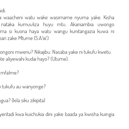
di.
 na waacheni watu wake wasimame nyuma yake. Kisha
nataka kumuuliza huyu mtu. Akaniambia uwongo
ama si kuona haya watu wangu kunitangazia kuwa ni
ari zake Mtume (S.A.W.)
miongoni mwenu? Nikajibu: Nasaba yake ni tukufu kwetu.
te aliyewahi kudai hayo? (Utume).
wa mfalme?
fu tukufu au wanyonge?
? (kila siku zikipita)
eritadi kwa kuichukia dini yake baada ya kwisha kuingia