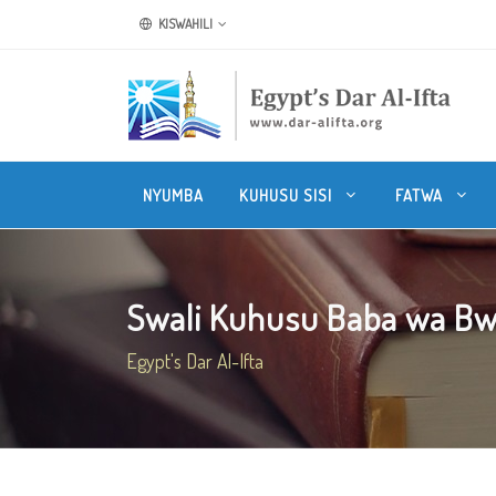
KISWAHILI
NYUMBA
KUHUSU SISI
FATWA
Swali Kuhusu Baba wa Bwa
Egypt's Dar Al-Ifta