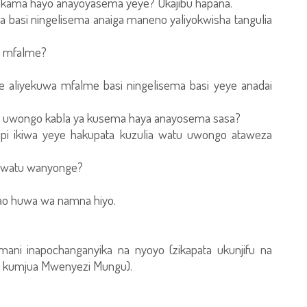
a kama hayo anayoyasema yeye? Ukajibu hapana.
a basi ningelisema anaiga maneno yaliyokwisha tangulia
a mfalme?
e aliyekuwa mfalme basi ningelisema basi yeye anadai
a uwongo kabla ya kusema haya anayosema sasa?
vipi ikiwa yeye hakupata kuzulia watu uwongo ataweza
u watu wanyonge?
wao huwa wa namna hiyo.
mani inapochanganyika na nyoyo (zikapata ukunjifu na
ya kumjua Mwenyezi Mungu).