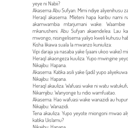
yeye ni Nabii?
Akasema Abu Sufyan: Mimi ndiye aliyenihusu zai
Heraql akasema: Mleteni hapa karibu nami
akamwambia mtarjumani wake: Waambie 
mkanusheni. Abu Sufyan akaendelea: Lau k
mwongo, nisingelisema yaliyo kweli kuhusu hab
Kisha likawa suala la mwanzo kuniuliza:
Vipi daraja ya nasaba yake (yaani ukoo wake) 
Heraql akaongeza kuuliza: Yupo mwingine yeyo
Nikajibu: Hapana.
Akasema: Katika asili yake (jadi) yupo aliyeku
Nikajibu: Hapana.
Heraql akauliza: Wafuasi wake ni watu watuku
Nikamjibu: Wanyonge tu ndio wamfuatao.
Akasema: Hao wafuasi wake wanazidi au hupungua
Nikajibu: Wanazidi.
Tena akauliza: Yupo yeyote miongoni mwao aliy
katika Uislamu?
Nikajibu: Hapana.