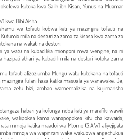
pokelewa kutoka kwa Salih ibn Kisan, Yunus na Muamar
) kwa Bibi Aisha:
fahamu wa tofauti kubwa kati ya mazingira tofauti na
 Kutumia mila na desturi za zama za kisasa kwa zama za
utokana na wakati na desturi.
hi ya watu na kubadilika miongoni mwa wengine, na ni
hazipati athari ya kubadili mila na desturi kutoka zama
mu tofauti alizoziumba Mungu watu kutokana na tofauti
 mazingira fulani hasa katika masuala ya wanawake. Je,
ama zetu hizi, ambao wamemalizika na kujiimarisha
angaza habari ya kufunga ndoa kati ya marafiki wawili
 yake, waliipokea kama wanapopokea kitu cha kawaida,
 hata mmoja katika maadui wa Mtume (S.A.W) aliyejipata
kwamba mmoja wa wapinzani wake wakubwa angechukua