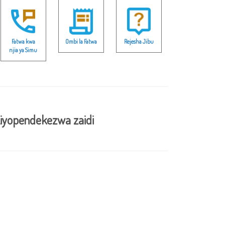
Fatwa kwa
Ombi la Fatwa
Rejesha Jibu
njia ya Simu
iyopendekezwa zaidi