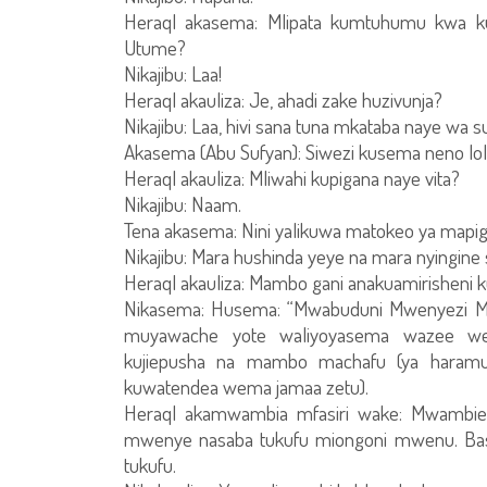
Heraql akasema: Mlipata kumtuhumu kwa ku
Utume?
Nikajibu: Laa!
Heraql akauliza: Je, ahadi zake huzivunja?
Nikajibu: Laa, hivi sana tuna mkataba naye wa s
Akasema (Abu Sufyan): Siwezi kusema neno lolote 
Heraql akauliza: Mliwahi kupigana naye vita?
Nikajibu: Naam.
Tena akasema: Nini yalikuwa matokeo ya mapi
Nikajibu: Mara hushinda yeye na mara nyingine s
Heraql akauliza: Mambo gani anakuamirisheni 
Nikasema: Husema: “Mwabuduni Mwenyezi Mun
muyawache yote waliyoyasema wazee wenu 
kujiepusha na mambo machafu (ya haramu)
kuwatendea wema jamaa zetu).
Heraql akamwambia mfasiri wake: Mwambie: 
mwenye nasaba tukufu miongoni mwenu. Basi
tukufu.