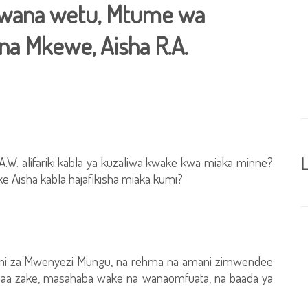
Bwana wetu, Mtume wa
na Mkewe, Aisha R.A.
. alifariki kabla ya kuzaliwa kwake kwa miaka minne?
L
e Aisha kabla hajafikisha miaka kumi?
e ni za Mwenyezi Mungu, na rehma na amani zimwendee
a zake, masahaba wake na wanaomfuata, na baada ya