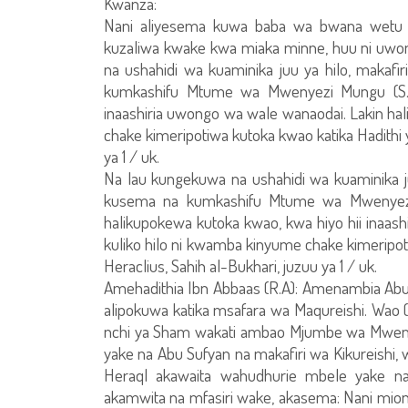
Kwanza:
Nani aliyesema kuwa baba wa bwana wetu M
kuzaliwa kwake kwa miaka minne, huu ni uwong
na ushahidi wa kuaminika juu ya hilo, maka
kumkashifu Mtume wa Mwenyezi Mungu (S.A.W.
inaashiria uwongo wa wale wanaodai. Lakin hal
chake kimeripotiwa kutoka kwao katika Hadithi 
ya 1 / uk.
Na lau kungekuwa na ushahidi wa kuaminika 
kusema na kumkashifu Mtume wa Mwenyezi Mu
halikupokewa kutoka kwao, kwa hiyo hii inaash
kuliko hilo ni kwamba kinyume chake kimeripot
Heraclius, Sahih al-Bukhari, juzuu ya 1 / uk.
Amehadithia Ibn Abbaas (R.A): Amenambia Ab
alipokuwa katika msafara wa Maqureishi. Wao (
nchi ya Sham wakati ambao Mjumbe wa Mwenye
yake na Abu Sufyan na makafiri wa Kikureishi, 
Heraql akawaita wahudhurie mbele yake 
akamwita na mfasiri wake, akasema: Nani mi