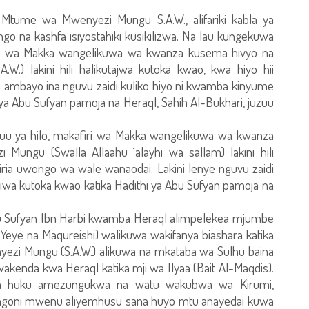
tume wa Mwenyezi Mungu S.A.W., alifariki kabla ya
o na kashfa isiyostahiki kusikilizwa. Na lau kungekuwa
firi wa Makka wangelikuwa wa kwanza kusema hivyo na
) lakini hili halikutajwa kutoka kwao, kwa hiyo hii
i ambayo ina nguvu zaidi kuliko hiyo ni kwamba kinyume
ya Abu Sufyan pamoja na Heraql, Sahih Al-Bukhari, juzuu
juu ya hilo, makafiri wa Makka wangelikuwa wa kwanza
ngu (Swalla Allaahu ´alayhi wa sallam) lakini hili
iria uwongo wa wale wanaodai. Lakini lenye nguvu zaidi
iwa kutoka kwao katika Hadithi ya Abu Sufyan pamoja na
u Sufyan Ibn Harbi kwamba Heraql alimpelekea mjumbe
Yeye na Maqureishi) walikuwa wakifanya biashara katika
zi Mungu (S.A.W.) alikuwa na mkataba wa Sulhu baina
wakenda kwa Heraql katika mji wa Ilyaa (Bait Al-Maqdis).
na huku amezungukwa na watu wakubwa wa Kirumi,
ongoni mwenu aliyemhusu sana huyo mtu anayedai kuwa