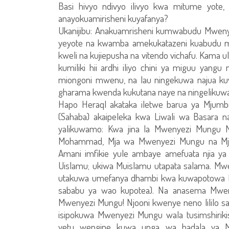
Basi hivyo ndivyo ilivyo kwa mitume yote, 
anayokuamirisheni kuyafanya?
Ukanijibu: Anakuamrisheni kumwabudu Mweny
yeyote na kwamba amekukatazeni kuabudu 
kweli na kujiepusha na vitendo vichafu. Kama u
kumiliki hii ardhi iliyo chini ya miguu yangu
miongoni mwenu, na lau ningekuwa najua kuw
gharama kwenda kukutana naye na ningelikuw
Hapo Heraql akataka iletwe barua ya Mjum
(Sahaba) akaipeleka kwa Liwali wa Basara n
yalikuwamo: Kwa jina la Mwenyezi Mungu
Mohammad, Mja wa Mwenyezi Mungu na Mj
Amani imfikie yule ambaye amefuata njia ya
Uislamu; ukiwa Muislamu utapata salama. Mwen
utakuwa umefanya dhambi kwa kuwapotowa Ma
sababu ya wao kupotea). Na anasema Mwen
Mwenyezi Mungu! Njooni kwenye neno lililo 
isipokuwa Mwenyezi Mungu wala tusimshiriki
yetu wengine kuwa unga wa badala ya Mw