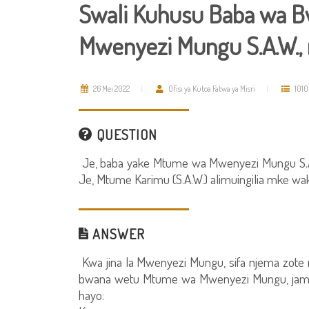
Swali Kuhusu Baba wa 
Mwenyezi Mungu S.A.W., 
26 Mei 2022
Ofisi ya Kutoa Fatwa ya Misri
1010
QUESTION
Je, baba yake Mtume wa Mwenyezi Mungu S.A.W
Je, Mtume Karimu (S.A.W.) alimuingilia mke wak
ANSWER
Kwa jina la Mwenyezi Mungu, sifa njema zot
bwana wetu Mtume wa Mwenyezi Mungu, jama
hayo: