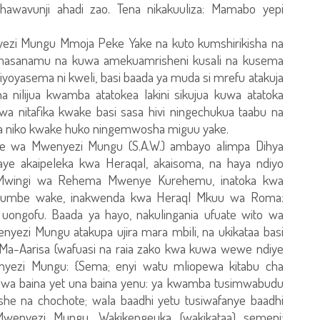
hawavunji ahadi zao. Tena nikakuuliza: Mamabo yepi
ezi Mungu Mmoja Peke Yake na kuto kumshirikisha na
masanamu na kuwa amekuamrisheni kusali na kusema
liyoyasema ni kweli, basi baada ya muda si mrefu atakuja
 na nilijua kwamba atatokea lakini sikujua kuwa atatoka
a nitafika kwake basi sasa hivi ningechukua taabu na
a niko kwake huko ningemwosha miguu yake.
be wa Mwenyezi Mungu (S.A.W.) ambayo alimpa Dihya
aye akaipeleka kwa Heraqal, akaisoma, na haya ndiyo
 Mwingi wa Rehema Mwenye Kurehemu, inatoka kwa
umbe wake, inakwenda kwa Heraql Mkuu wa Roma:
 uongofu. Baada ya hayo, nakulingania ufuate wito wa
yezi Mungu atakupa ujira mara mbili, na ukikataa basi
-Aarisa (wafuasi na raia zako kwa kuwa wewe ndiye
yezi Mungu: {Sema; enyi watu mliopewa kitabu cha
sawa baina yet una baina yenu: ya kwamba tusimwabudu
she na chochote; wala baadhi yetu tusiwafanye baadhi
enyezi Mungu. Wakikengeuka (wakikataa) semeni: