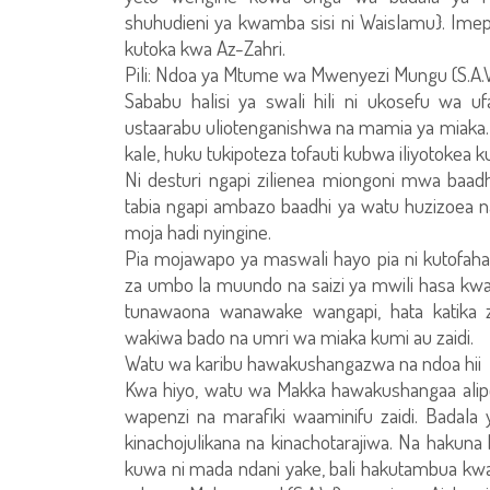
shuhudieni ya kwamba sisi ni Waislamu}. Ime
kutoka kwa Az-Zahri.
Pili: Ndoa ya Mtume wa Mwenyezi Mungu (S.A.W
Sababu halisi ya swali hili ni ukosefu wa u
ustaarabu uliotenganishwa na mamia ya miaka.
kale, huku tukipoteza tofauti kubwa iliyotokea k
Ni desturi ngapi zilienea miongoni mwa baad
tabia ngapi ambazo baadhi ya watu huzizoea na 
moja hadi nyingine.
Pia mojawapo ya maswali hayo pia ni kutofaha
za umbo la muundo na saizi ya mwili hasa kwa
tunawaona wanawake wangapi, hata katika z
wakiwa bado na umri wa miaka kumi au zaidi.
Watu wa karibu hawakushangazwa na ndoa hii
Kwa hiyo, watu wa Makka hawakushangaa alipot
wapenzi na marafiki waaminifu zaidi. Badala
kinachojulikana na kinachotarajiwa. Na hakuna
kuwa ni mada ndani yake, bali hakutambua 