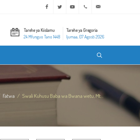
Facebook
Twitter
Youtube
+20 2 25970400
ask@dar-alifta.org
Tarehe ya Kiislamu
Tarehe ya Gregoria
24 Mfunguo Tano 1448
Ijumaa, 07 Agosti 2026
Fatwa
Swali Kuhusu Baba wa Bwana wetu, Mt...