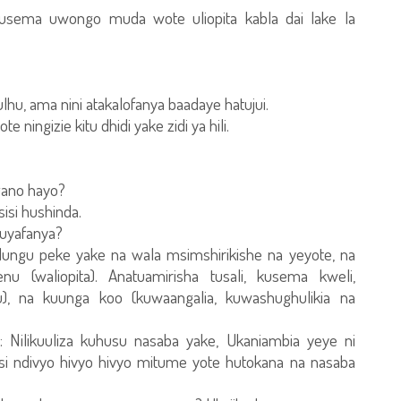
sema uwongo muda wote uliopita kabla dai lake la
ulhu, ama nini atakalofanya baadaye hatujui.
ningizie kitu dhidi yake zidi ya hili.
gano hayo?
isi hushinda.
kuyafanya?
gu peke yake na wala msimshirikishe na yeyote, na
(waliopita). Anatuamirisha tusali, kusema kweli,
, na kuunga koo (kuwaangalia, kuwashughulikia na
Nilikuuliza kuhusu nasaba yake, Ukaniambia yeye ni
 ndivyo hivyo hivyo mitume yote hutokana na nasaba