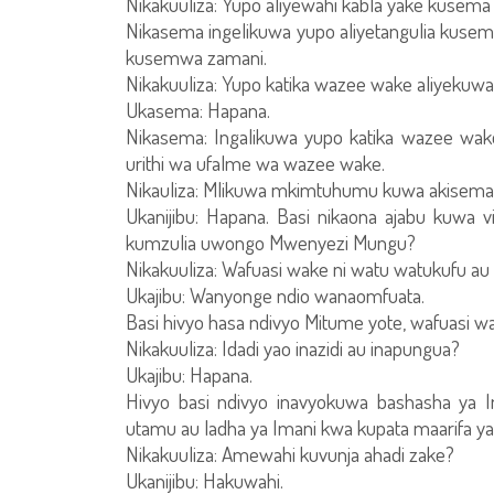
Nikakuuliza: Yupo aliyewahi kabla yake kusem
Nikasema ingelikuwa yupo aliyetangulia kusem
kusemwa zamani.
Nikakuuliza: Yupo katika wazee wake aliyekuw
Ukasema: Hapana.
Nikasema: Ingalikuwa yupo katika wazee wak
urithi wa ufalme wa wazee wake.
Nikauliza: Mlikuwa mkimtuhumu kuwa akisem
Ukanijibu: Hapana. Basi nikaona ajabu kuwa 
kumzulia uwongo Mwenyezi Mungu?
Nikakuuliza: Wafuasi wake ni watu watukufu a
Ukajibu: Wanyonge ndio wanaomfuata.
Basi hivyo hasa ndivyo Mitume yote, wafuasi 
Nikakuuliza: Idadi yao inazidi au inapungua?
Ukajibu: Hapana.
Hivyo basi ndivyo inavyokuwa bashasha ya I
utamu au ladha ya Imani kwa kupata maarifa 
Nikakuuliza: Amewahi kuvunja ahadi zake?
Ukanijibu: Hakuwahi.