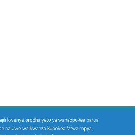
sajili kwenye orodha yetu ya wanaopokea barua
pe na uwe wa kwanza kupokea fatwa mpya,