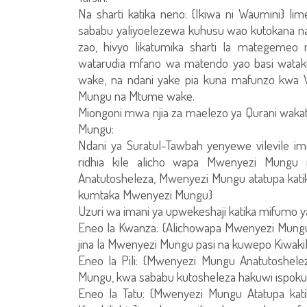
Na sharti katika neno: {Ikiwa ni Waumini} l
sababu yaliyoelezewa kuhusu wao kutokana na
zao, hivyo likatumika sharti la mategemeo 
watarudia mfano wa matendo yao basi wata
wake, na ndani yake pia kuna mafunzo kwa W
Mungu na Mtume wake.
Miongoni mwa njia za maelezo ya Qurani wakat
Mungu:
Ndani ya Suratul-Tawbah yenyewe vilevile im
ridhia kile alicho wapa Mwenyezi Mung
Anatutosheleza, Mwenyezi Mungu atatupa katik
kumtaka Mwenyezi Mungu}
Uzuri wa imani ya upwekeshaji katika mifumo
Eneo la Kwanza: {Alichowapa Mwenyezi Mu
jina la Mwenyezi Mungu pasi na kuwepo Kiwakili
Eneo la Pili: {Mwenyezi Mungu Anatutoshele
Mungu, kwa sababu kutosheleza hakuwi ispok
Eneo la Tatu: {Mwenyezi Mungu Atatupa kati