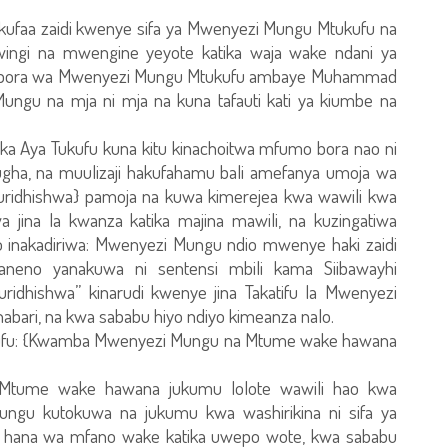
e kufaa zaidi kwenye sifa ya Mwenyezi Mungu Mtukufu na
ngi na mwengine yeyote katika waja wake ndani ya
a bora wa Mwenyezi Mungu Mtukufu ambaye Muhammad
ngu na mja ni mja na kuna tafauti kati ya kiumbe na
ika Aya Tukufu kuna kitu kinachoitwa mfumo bora nao ni
lugha, na muulizaji hakufahamu bali amefanya umoja wa
: {Kuridhishwa} pamoja na kuwa kimerejea kwa wawili kwa
wa jina la kwanza katika majina mawili, na kuzingatiwa
apo inakadiriwa: Mwenyezi Mungu ndio mwenye haki zaidi
neno yanakuwa ni sentensi mbili kama Siibawayhi
Kuridhishwa” kinarudi kwenye jina Takatifu la Mwenyezi
abari, na kwa sababu hiyo ndiyo kimeanza nalo.
ukufu: {Kwamba Mwenyezi Mungu na Mtume wake hawana
Mtume wake hawana jukumu lolote wawili hao kwa
ungu kutokuwa na jukumu kwa washirikina ni sifa ya
 hana wa mfano wake katika uwepo wote, kwa sababu