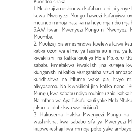
Kuondoa shaka
1. Muulizaji ameshindwa kufahamu ni ipi yeny
kuwa Mwenyezi Mungu hawezi kufanyiwa uwi
muundo mmoja hata kama huyu mja ndio mj
S.A.W. kwani Mwenyezi Mungu ni Mwenyezi Mu
Muumba.
2. Muulizaji pia ameshindwa kuelewa kuwa kat
katika uzuri wa elimu ya fasaha au elimu ya 
kiwakilishi jina katika kauli ya Mola Mtukufu
sababu kimetakiwa kiwakilishi jina kurejea k
kiunganishi ni katika viunganisha vizuri amb
kuridhishwa na Mtume wake pia, hivyo ma
alivyosema. Na kiwakilishi jina katika neno “
Mungu, kwa sababu ndiyo muhimu zaidi katika h
Na mfano wa Aya Tukufu kauli yake Mola Mt
jukumu lolote kwa washirikina}.
3. Hakusema: Hakika Mwenyezi Mungu na 
washirikina, kwa sababu sifa ya Mwenyezi M
kiupwekeshaji kwa mmoja peke yake ambaye