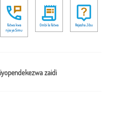
Fatwa kwa
Ombi la Fatwa
Rejesha Jibu
njia ya Simu
iyopendekezwa zaidi