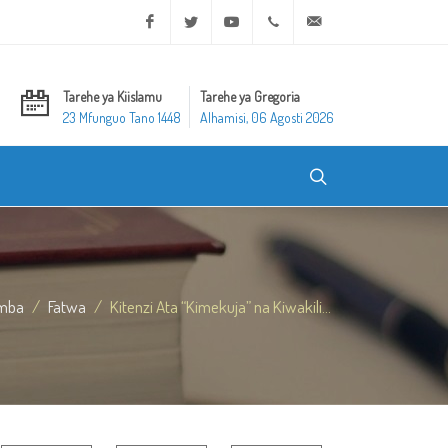
Facebook
Twitter
Youtube
+20 2 25970400
ask@dar-alifta.org
Tarehe ya Kiislamu
Tarehe ya Gregoria
23 Mfunguo Tano 1448
Alhamisi, 06 Agosti 2026
mba
Fatwa
Kitenzi Ata “Kimekuja” na Kiwakili...