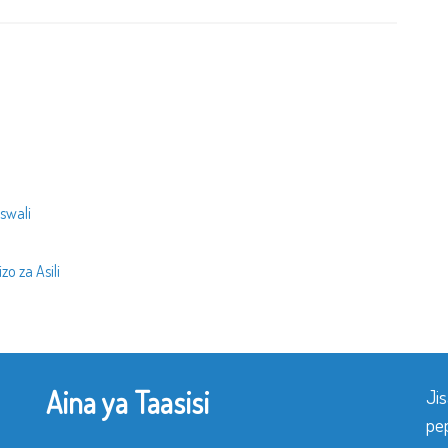
swali
o za Asili
Aina ya Taasisi
Ji
pe