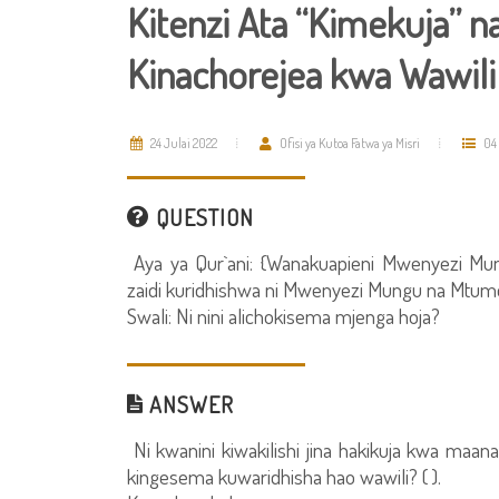
Kitenzi Ata “Kimekuja” n
Kinachorejea kwa Wawili
24 Julai 2022
Ofisi ya Kutoa Fatwa ya Misri
04
QUESTION
Aya ya Qur`ani: {Wanakuapieni Mwenyezi Mungu
zaidi kuridhishwa ni Mwenyezi Mungu na Mtum
Swali: Ni nini alichokisema mjenga hoja?
ANSWER
Ni kwanini kiwakilishi jina hakikuja kwa ma
kingesema kuwaridhisha hao wawili? ( ).