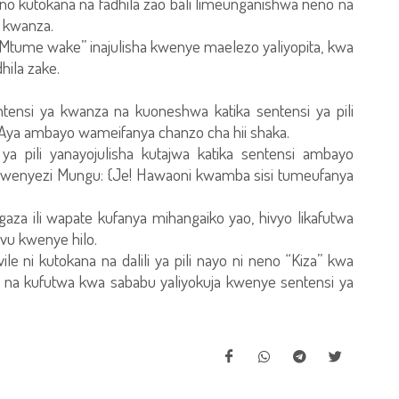
no kutokana na fadhila zao bali limeunganishwa neno na
 kwanza.
Na Mtume wake” inajulisha kwenye maelezo yaliyopita, kwa
hila zake.
nsi ya kwanza na kuoneshwa katika sentensi ya pili
 Aya ambayo wameifanya chanzo cha hii shaka.
a pili yanayojulisha kutajwa katika sentensi ambayo
 Mwenyezi Mungu: {Je! Hawaoni kwamba sisi tumeufanya
a ili wapate kufanya mihangaiko yao, hivyo likafutwa
uvu kwenye hilo.
e ni kutokana na dalili ya pili nayo ni neno “Kiza” kwa
, na kufutwa kwa sababu yaliyokuja kwenye sentensi ya