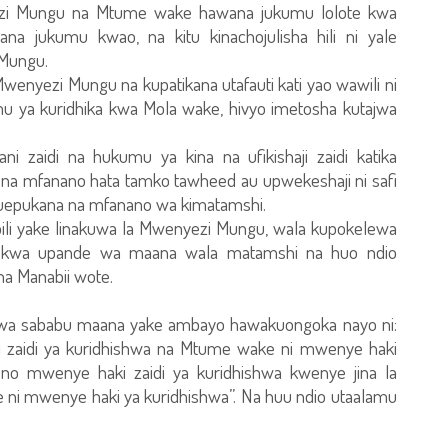
zi Mungu na Mtume wake hawana jukumu lolote kwa
 jukumu kwao, na kitu kinachojulisha hili ni yale
 Mungu.
Mwenyezi Mungu na kupatikana utafauti kati yao wawili ni
 ya kuridhika kwa Mola wake, hivyo imetosha kutajwa
ni zaidi na hukumu ya kina na ufikishaji zaidi katika
 mfanano hata tamko tawheed au upwekeshaji ni safi
uepukana na mfanano wa kimatamshi.
a pili yake linakuwa la Mwenyezi Mungu, wala kupokelewa
si kwa upande wa maana wala matamshi na huo ndio
na Manabii wote.
kwa sababu maana yake ambayo hawakuongoka nayo ni:
zaidi ya kuridhishwa na Mtume wake ni mwenye haki
neno mwenye haki zaidi ya kuridhishwa kwenye jina la
ke ni mwenye haki ya kuridhishwa”. Na huu ndio utaalamu