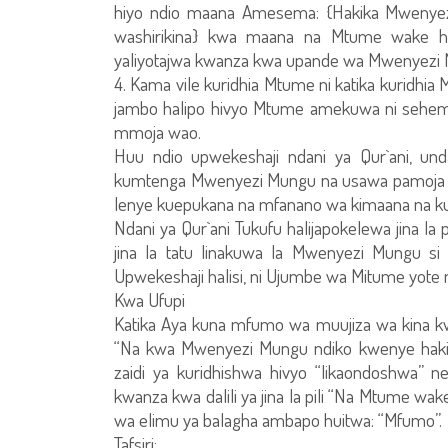
hiyo ndio maana Amesema: {Hakika Mwenye
washirikina} kwa maana na Mtume wake hana
yaliyotajwa kwanza kwa upande wa Mwenyezi
4. Kama vile kuridhia Mtume ni katika kuridhia 
jambo halipo hivyo Mtume amekuwa ni sehemu
mmoja wao.
Huu ndio upwekeshaji ndani ya Qur`ani, unda
kumtenga Mwenyezi Mungu na usawa pamoja na
lenye kuepukana na mfanano wa kimaana na k
Ndani ya Qur`ani Tukufu halijapokelewa jina l
jina la tatu linakuwa la Mwenyezi Mungu 
Upwekeshaji halisi, ni Ujumbe wa Mitume yote 
Kwa Ufupi
Katika Aya kuna mfumo wa muujiza wa kina 
“Na kwa Mwenyezi Mungu ndiko kwenye haki 
zaidi ya kuridhishwa hivyo “likaondoshwa” 
kwanza kwa dalili ya jina la pili “Na Mtume wa
wa elimu ya balagha ambapo huitwa: “Mfumo”.
Tafsiri: