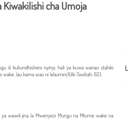
a Kiwakilishi cha Umoja
 ili kukuridhisheni nyinyi, hali ya kuwa wanao stahiki
L
e wake, lau kama wao ni Waumini}{At-Tawbah: 62}.
ana ya wawili jina la Mwenyezi Mungu na Mtume wake na