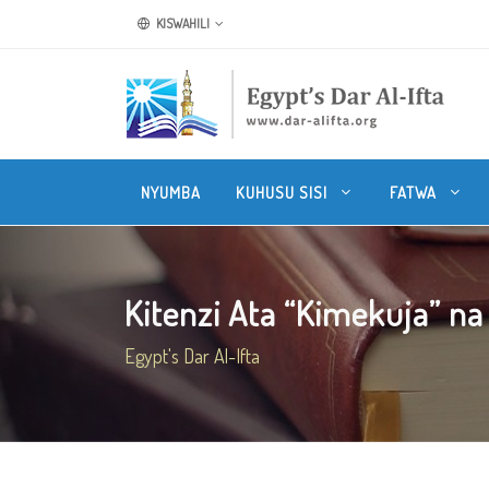
KISWAHILI
NYUMBA
KUHUSU SISI
FATWA
Kitenzi Ata “Kimekuja” na K
Egypt's Dar Al-Ifta