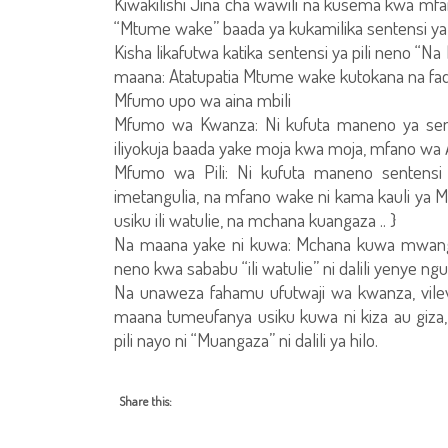
Kiwakilishi Jina cha wawili na kusema kwa mfa
“Mtume wake” baada ya kukamilika sentensi ya
Kisha likafutwa katika sentensi ya pili neno “
maana: Atatupatia Mtume wake kutokana na fad
Mfumo upo wa aina mbili
Mfumo wa Kwanza: Ni kufuta maneno ya sente
iliyokuja baada yake moja kwa moja, mfano wa
Mfumo wa Pili: Ni kufuta maneno sentensi y
imetangulia, na mfano wake ni kama kauli ya
usiku ili watulie, na mchana kuangaza .. }
Na maana yake ni kuwa: Mchana kuwa mwangaz
neno kwa sababu “ili watulie” ni dalili yenye ng
Na unaweza fahamu ufutwaji wa kwanza, vilevil
maana tumeufanya usiku kuwa ni kiza au giza
pili nayo ni “Muangaza” ni dalili ya hilo.
Share this: