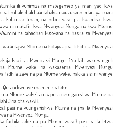
imetumika ili kuhimiza na mategemeo ya imani yao, kwa
 hali mbalimbali hakutabakia uwezekano ndani ya imani
na kuhimiza Imani, na ndani yake pia kuandika ikiwa
kuwa ni makafiri kwa Mwenyezi Mungu na kwa Mtume
aumini na tahadhari kutokana na hasira za Mwenyezi
i wa kutajwa Mtume na kutajwa jina Tukufu la Mwenyezi
ekuja kauli ya Mwenyezi Mungu: {Na laiti wao wangeli
u na Mtume wake, na wakasema: Mwenyezi Mungu
a fadhila zake na pia Mtume wake; hakika sisi ni wenye
 ya Qurani kwenye maeneo matatu:
ngu na Mtume wake} ambapo ameunganishwa Mtume na
shi Jina cha wawili.
za} pasi na kuunganishwa Mtume na jina la Mwenyezi
uwa na Mwenyezi Mungu.
ka fadhila zake na pia Mtume wake} pasi na kuletwa