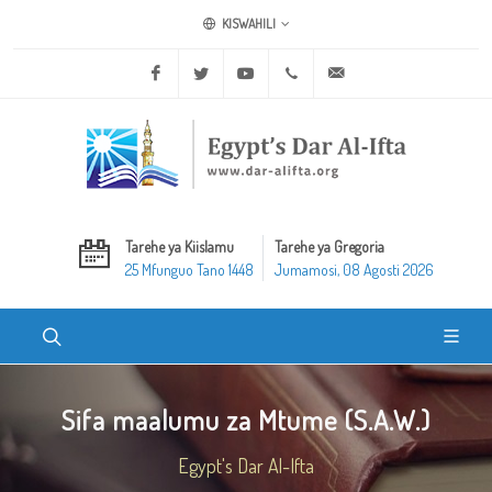
KISWAHILI
Facebook
Twitter
Youtube
+20 2 25970400
ask@dar-alifta.org
Tarehe ya Kiislamu
Tarehe ya Gregoria
25 Mfunguo Tano 1448
Jumamosi, 08 Agosti 2026
Sifa maalumu za Mtume (S.A.W.)
Egypt's Dar Al-Ifta