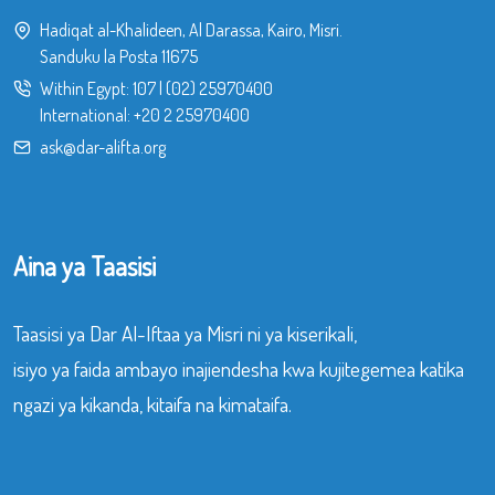
Hadiqat al-Khalideen, Al Darassa, Kairo, Misri.
Sanduku la Posta 11675
Within Egypt:
107
|
(02) 25970400
International:
+20 2 25970400
ask@dar-alifta.org
Aina ya Taasisi
Taasisi ya Dar Al-Iftaa ya Misri ni ya kiserikali,
isiyo ya faida ambayo inajiendesha kwa kujitegemea katika
ngazi ya kikanda, kitaifa na kimataifa.