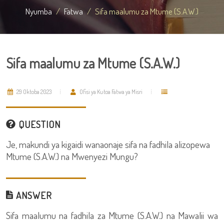
Nyumba
Fatwa
Sifa maalumu za Mtume (S.A.W.)
Sifa maalumu za Mtume (S.A.W.)
29 Oktoba 2023
Ofisi ya Kutoa Fatwa ya Misri
QUESTION
Je, makundi ya kigaidi wanaonaje sifa na fadhila alizopewa
Mtume (S.A.W.) na Mwenyezi Mungu?
ANSWER
Sifa maalumu na fadhila za Mtume (S.A.W.) na Mawalii wa