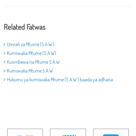
Related Fatwas
Umrah za Mtume (S.A.W.)
Kumswalia Mtume (S.A.W)
Kuombewa na Mtume S.A.W
Kumswalia Mtume S.A.W
Hukumu ya kumswalia Mtume (S.A.W.) baada ya adhana