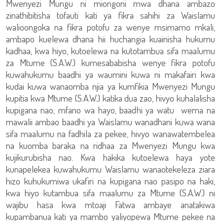
Mwenyezi Mungu ni miongoni mwa dhana ambazo
zinathibitisha tofauti kati ya fikra sahihi za Waislamu
walioongoka na fikra potofu za wenye msimamo mkali,
ambapo kuelewa dhana hii huchangia kuainisha hukumu
kadhaa, kwa hiyo, kutoelewa na kutotambua sifa maalumu
za Mtume (S.A.W.) kumesababisha wenye fikra potofu
kuwahukumu baadhi ya waumini kuwa ni makafairi kwa
kudai kuwa wanaomba njia ya kumfikia Mwenyezi Mungu
kupitia kwa Mtume (S.A.W.) katika dua zao, hivyo kuhalalisha
kupigana nao, mfano wa hayo, baadhi ya watu wema na
mawalii ambao baadhi ya Waislamu wanadhani kuwa wana
sifa maalumu na fadhila za pekee, hivyo wanawatembelea
na kuomba baraka na ridhaa za Mwenyezi Mungu kwa
kujikurubisha nao. Kwa hakika kutoelewa haya yote
kunapelekea kuwahukumu Waislamu wanaotekeleza ziara
hizo kuhukumiwa ukafiri na kupigana nao pasipo na haki,
kwa hiyo kutambua sifa maalumu za Mtume (S.A.W.) ni
wajibu hasa kwa mtoaji Fatwa ambaye anatakiwa
kupambanua kati ya mambo yaliyopewa Mtume pekee na