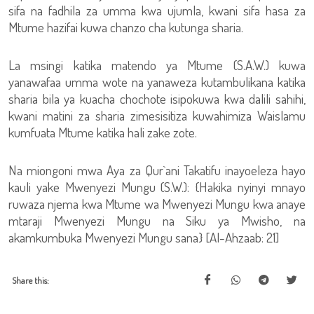
sifa na fadhila za umma kwa ujumla, kwani sifa hasa za
Mtume hazifai kuwa chanzo cha kutunga sharia.
La msingi katika matendo ya Mtume (S.A.W.) kuwa
yanawafaa umma wote na yanaweza kutambulikana katika
sharia bila ya kuacha chochote isipokuwa kwa dalili sahihi,
kwani matini za sharia zimesisitiza kuwahimiza Waislamu
kumfuata Mtume katika hali zake zote.
Na miongoni mwa Aya za Qur`ani Takatifu inayoeleza hayo
kauli yake Mwenyezi Mungu (S.W.): {Hakika nyinyi mnayo
ruwaza njema kwa Mtume wa Mwenyezi Mungu kwa anaye
mtaraji Mwenyezi Mungu na Siku ya Mwisho, na
akamkumbuka Mwenyezi Mungu sana} [Al-Ahzaab: 21]
Share this: