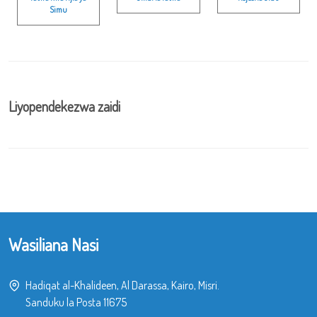
Simu
Liyopendekezwa zaidi
Wasiliana Nasi
Hadiqat al-Khalideen, Al Darassa, Kairo, Misri.
Sanduku la Posta 11675