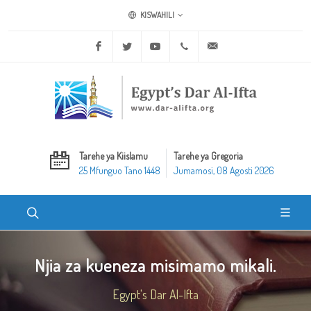
KISWAHILI
Facebook
Twitter
Youtube
+20 2 25970400
ask@dar-alifta.org
Tarehe ya Kiislamu
Tarehe ya Gregoria
25 Mfunguo Tano 1448
Jumamosi, 08 Agosti 2026
Njia za kueneza misimamo mikali.
Egypt's Dar Al-Ifta