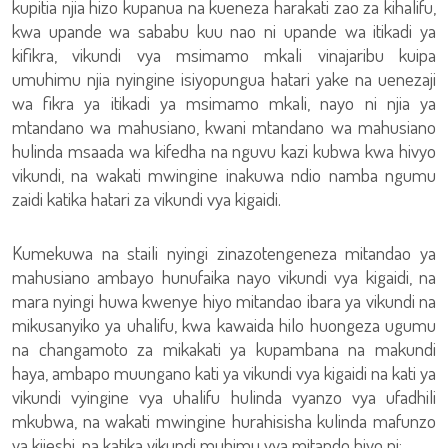
kupitia njia hizo kupanua na kueneza harakati zao za kihalifu,
kwa upande wa sababu kuu nao ni upande wa itikadi ya
kifikra, vikundi vya msimamo mkali vinajaribu kuipa
umuhimu njia nyingine isiyopungua hatari yake na uenezaji
wa fikra ya itikadi ya msimamo mkali, nayo ni njia ya
mtandano wa mahusiano, kwani mtandano wa mahusiano
hulinda msaada wa kifedha na nguvu kazi kubwa kwa hivyo
vikundi, na wakati mwingine inakuwa ndio namba ngumu
zaidi katika hatari za vikundi vya kigaidi.
Kumekuwa na staili nyingi zinazotengeneza mitandao ya
mahusiano ambayo hunufaika nayo vikundi vya kigaidi, na
mara nyingi huwa kwenye hiyo mitandao ibara ya vikundi na
mikusanyiko ya uhalifu, kwa kawaida hilo huongeza ugumu
na changamoto za mikakati ya kupambana na makundi
haya, ambapo muungano kati ya vikundi vya kigaidi na kati ya
vikundi vyingine vya uhalifu hulinda vyanzo vya ufadhili
mkubwa, na wakati mwingine hurahisisha kulinda mafunzo
ya kijeshi, na katika vikundi muhimu vya mitando hiyo ni: