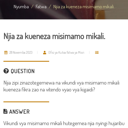
Nyumba
Fatwa
Njia za kueneza misimamo mikali.
Njia za kueneza misimamo mikali.
28 Novemba 2023
Ofisi ya Kutoa Fatwa ya Misri
QUESTION
Njia zipi zinazotegemewa na vikundi vya misimamo mikali
kueneza fikra zao na vitendo vyao vya kigaidi?
ANSWER
Vikundi vya misimamo mikali hutegemea njia nyingi hujaribu