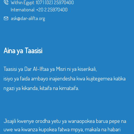
Within Egypt:
107
|
(02) 25970400
International:
+20 2 25970400
ask@dar-alifta.org
Aina ya Taasisi
Taasisi ya Dar Al-Iftaa ya Misri ni ya kiserikali,
isiyo ya faida ambayo inajiendesha kwa kujitegemea katika
ngazi ya kikanda, kitaifa na kimataifa.
Jisajili kwenye orodha yetu ya wanaopokea barua pepe na
uwe wa kwanza kupokea fatwa mpya, makala na habari