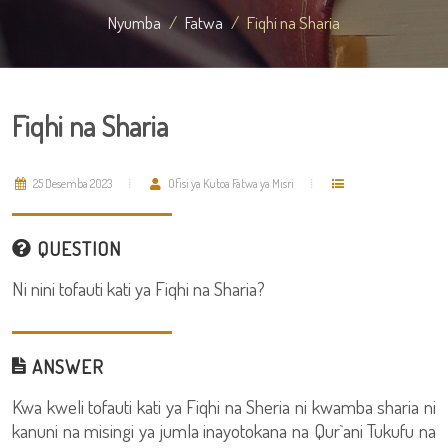
Nyumba
Fatwa
Fiqhi na Sharia
Fiqhi na Sharia
25 Desemba 2023
Ofisi ya Kutoa Fatwa ya Misri
QUESTION
Ni nini tofauti kati ya Fiqhi na Sharia?
ANSWER
Kwa kweli tofauti kati ya Fiqhi na Sheria ni kwamba sharia ni
kanuni na misingi ya jumla inayotokana na Qur`ani Tukufu na