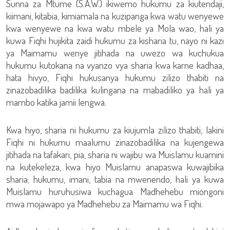
Sunna za Mtume (S.A.W.) ikiwemo hukumu za kiutendaji,
kiimani, kitabia, kimiamala na kuzipanga kwa watu wenyewe
kwa wenyewe na kwa watu mbele ya Mola wao, hali ya
kuwa Fiqhi hujikita zaidi hukumu za kisharia tu, nayo ni kazi
ya Maimamu wenye jitihada na uwezo wa kuchukua
hukumu kutokana na vyanzo vya sharia kwa karne kadhaa,
hata hivyo, Fiqhi hukusanya hukumu zilizo thabiti na
zinazobadilika badilika kulingana na mabadiliko ya hali ya
mambo katika jamii lengwa.
Kwa hiyo, sharia ni hukumu za kiujumla zilizo thabiti, lakini
Fiqhi ni hukumu maalumu zinazobadilika na kujengewa
jitihada na tafakari, pia, sharia ni wajibu wa Muislamu kuamini
na kutekeleza, kwa hiyo Muislamu anapaswa kuwajibika
sharia; hukumu, imani, tabia na mwenendo, hali ya kuwa
Muislamu huruhusiwa kuchagua Madhehebu miongoni
mwa mojawapo ya Madhehebu za Maimamu wa Fiqhi.