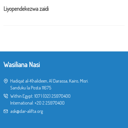
Liyopendekezwa zaidi
Wasiliana Nasi
Hadiqat al-Khalideen, Al Darassa, Kairo, Misri.
Sanduku la Posta 11675
Within Egypt:
107
|
(02) 25970400
International:
+20 2 25970400
ask@dar-alifta.org