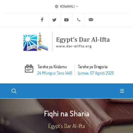
KISWAHILI
Facebook
Twitter
Youtube
+20 2 25970400
ask@dar-alifta.org
Tarehe ya Kiislamu
Tarehe ya Gregoria
24 Mfunguo Tano 1448
Ijumaa, 07 Agosti 2026
Fiqhi na Sharia
Egypt's Dar Al-Ifta