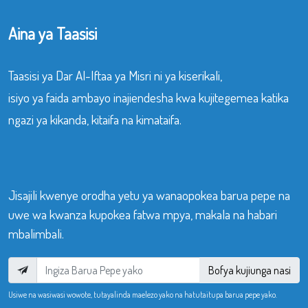
Aina ya Taasisi
Taasisi ya Dar Al-Iftaa ya Misri ni ya kiserikali,
isiyo ya faida ambayo inajiendesha kwa kujitegemea katika
ngazi ya kikanda, kitaifa na kimataifa.
Jisajili kwenye orodha yetu ya wanaopokea barua pepe na
uwe wa kwanza kupokea fatwa mpya, makala na habari
mbalimbali.
Bofya kujiunga nasi
Usiwe na wasiwasi wowote, tutayalinda maelezo yako na hatutaitupa barua pepe yako.