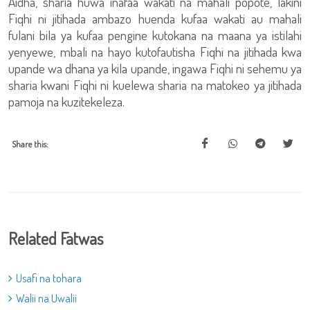
Aidha, sharia huwa inafaa wakati na mahali popote, lakini
Fiqhi ni jitihada ambazo huenda kufaa wakati au mahali
fulani bila ya kufaa pengine kutokana na maana ya istilahi
yenyewe, mbali na hayo kutofautisha Fiqhi na jitihada kwa
upande wa dhana ya kila upande, ingawa Fiqhi ni sehemu ya
sharia kwani Fiqhi ni kuelewa sharia na matokeo ya jitihada
pamoja na kuzitekeleza.
Share this:
Related Fatwas
Usafi na tohara
Walii na Uwalii