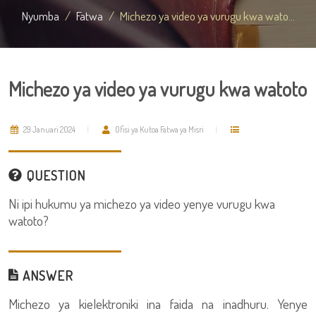
Nyumba
Fatwa
Michezo ya video ya vurugu kwa wato...
Michezo ya video ya vurugu kwa watoto
29 Januari 2024
Ofisi ya Kutoa Fatwa ya Misri
QUESTION
Ni ipi hukumu ya michezo ya video yenye vurugu kwa
watoto?
ANSWER
Michezo ya kielektroniki ina faida na inadhuru. Yenye