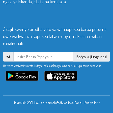
ngazi ya kikanda, kitaifa na kimataifa.
Jisajili kwenye orodha yetu ya wanaopokea barua pepe na
uwe wa kwanza kupokea fatwa mpya, makala na habari
mbalimbali.
Bofya kujiunga nasi
Usiwe na wasiwasi wowote, tutayalinda maelezo yako na hatutaitupa barua pepe yako.
Hakimiliki 2021. Haki zote zimehifadhiwa kwa Dar al-Iftaa ya Misri