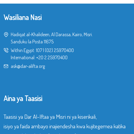
Wasiliana Nasi
Hadiqat al-Khalideen, Al Darassa, Kairo, Misri.
Sanduku la Posta 11675
Within Egypt:
107
|
(02) 25970400
International:
+20 2 25970400
ask@dar-alifta.org
Aina ya Taasisi
Taasisi ya Dar Al-Iftaa ya Misri ni ya kiserikali,
isiyo ya faida ambayo inajiendesha kwa kujitegemea katika