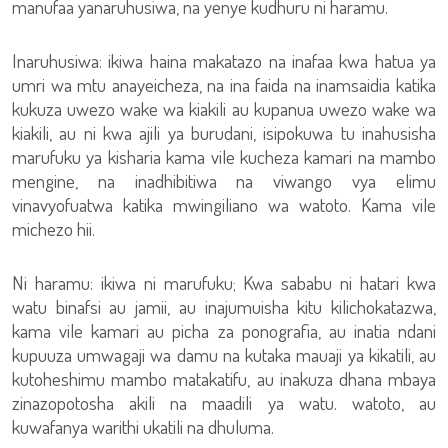
manufaa yanaruhusiwa, na yenye kudhuru ni haramu.
Inaruhusiwa: ikiwa haina makatazo na inafaa kwa hatua ya
umri wa mtu anayeicheza, na ina faida na inamsaidia katika
kukuza uwezo wake wa kiakili au kupanua uwezo wake wa
kiakili, au ni kwa ajili ya burudani, isipokuwa tu inahusisha
marufuku ya kisharia kama vile kucheza kamari na mambo
mengine, na inadhibitiwa na viwango vya elimu
vinavyofuatwa katika mwingiliano wa watoto. Kama vile
michezo hii.
Ni haramu: ikiwa ni marufuku; Kwa sababu ni hatari kwa
watu binafsi au jamii, au inajumuisha kitu kilichokatazwa,
kama vile kamari au picha za ponografia, au inatia ndani
kupuuza umwagaji wa damu na kutaka mauaji ya kikatili, au
kutoheshimu mambo matakatifu, au inakuza dhana mbaya
zinazopotosha akili na maadili ya watu. watoto, au
kuwafanya warithi ukatili na dhuluma.