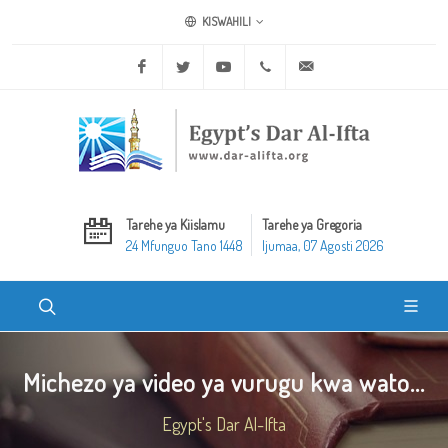
KISWAHILI
Facebook
Twitter
Youtube
+20 2 25970400
ask@dar-alifta.org
Tarehe ya Kiislamu
Tarehe ya Gregoria
24 Mfunguo Tano 1448
Ijumaa, 07 Agosti 2026
Michezo ya video ya vurugu kwa wato...
Egypt's Dar Al-Ifta