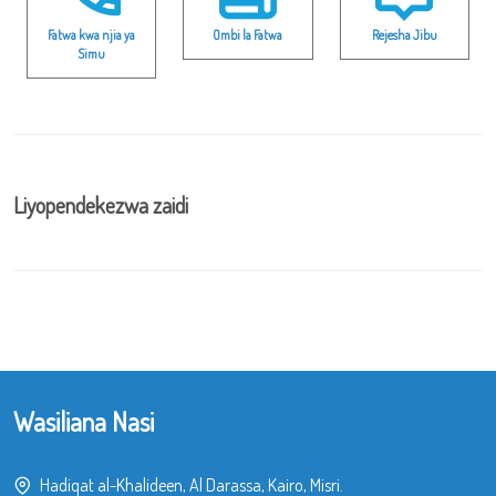
Fatwa kwa njia ya
Ombi la Fatwa
Rejesha Jibu
Simu
Liyopendekezwa zaidi
Wasiliana Nasi
Hadiqat al-Khalideen, Al Darassa, Kairo, Misri.