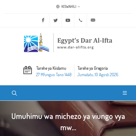
KISWAHILI
Facebook
Twitter
Youtube
+20 2 25970400
ask@dar-alifta.org
Tarehe ya Kiislamu
Tarehe ya Gregoria
27 Mfunguo Tano 1448
Jumatatu, 10 Agosti 2026
Umuhimu wa michezo ya viungo vya
mw...