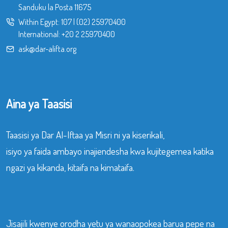
Sanduku la Posta 11675
Within Egypt:
107
|
(02) 25970400
International:
+20 2 25970400
ask@dar-alifta.org
Aina ya Taasisi
Taasisi ya Dar Al-Iftaa ya Misri ni ya kiserikali,
isiyo ya faida ambayo inajiendesha kwa kujitegemea katika
ngazi ya kikanda, kitaifa na kimataifa.
Jisajili kwenye orodha yetu ya wanaopokea barua pepe na