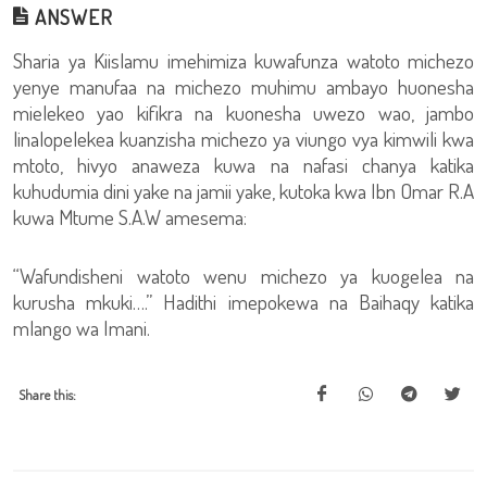
ANSWER
Sharia ya Kiislamu imehimiza kuwafunza watoto michezo
yenye manufaa na michezo muhimu ambayo huonesha
mielekeo yao kifikra na kuonesha uwezo wao, jambo
linalopelekea kuanzisha michezo ya viungo vya kimwili kwa
mtoto, hivyo anaweza kuwa na nafasi chanya katika
kuhudumia dini yake na jamii yake, kutoka kwa Ibn Omar R.A
kuwa Mtume S.A.W amesema:
“Wafundisheni watoto wenu michezo ya kuogelea na
kurusha mkuki….” Hadithi imepokewa na Baihaqy katika
mlango wa Imani.
Share this: