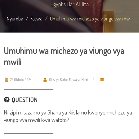
Egypt's Dar Al-Ifta
Nyumba
Fatwa
Umuhimu wa michezo ya viungo vya mw...
Umuhimu wa michezo ya viungo vya
mwili
28 Oktoba 2024
Ofisi ya Kutoa Fatwa ya Misri
QUESTION
Ni zipi mitazamo ya Sharia ya Kiislamu kwenye michezo ya
viungo vya mwili kwa watoto?