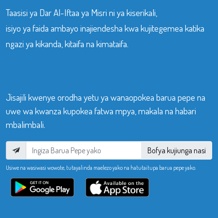
Taasisi ya Dar Al-Iftaa ya Misri ni ya kiserikali,
isiyo ya faida ambayo inajiendesha kwa kujitegemea katika
ngazi ya kikanda, kitaifa na kimataifa.
Jisajili kwenye orodha yetu ya wanaopokea barua pepe na
uwe wa kwanza kupokea fatwa mpya, makala na habari
mbalimbali.
Bofya kujiunga nasi
Usiwe na wasiwasi wowote, tutayalinda maelezo yako na hatutaitupa barua pepe yako.