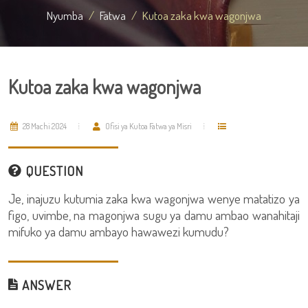
Nyumba
Fatwa
Kutoa zaka kwa wagonjwa
Kutoa zaka kwa wagonjwa
28 Machi 2024
Ofisi ya Kutoa Fatwa ya Misri
QUESTION
Je, inajuzu kutumia zaka kwa wagonjwa wenye matatizo ya
figo, uvimbe, na magonjwa sugu ya damu ambao wanahitaji
mifuko ya damu ambayo hawawezi kumudu?
ANSWER