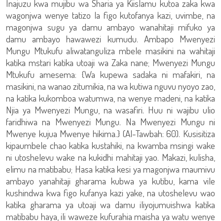
Inajuzu kwa mujibu wa Sharia ya Kiislamu kutoa zaka kwa
wagonjwa wenye tatizo la figo kutofanya kazi, uvimbe, na
magonjwa sugu ya damu ambayo wanahitaji mifuko ya
damu ambayo hawawezi kumudu. Ambapo Mwenyezi
Mungu Mtukufu aliwatanguliza mbele masikini na wahitaji
katika mstari katika utoaji wa Zaka nane; Mwenyezi Mungu
Mtukufu amesema: {Wa kupewa sadaka ni mafakiri, na
masikini, na wanao zitumikia, na wa kutiwa nguvu nyoyo zao,
na katika kukomboa watumwa, na wenye madeni, na katika
Njia ya Mwenyezi Mungu, na wasafiri. Huu ni wajibu ulio
faridhiwa na Mwenyezi Mungu. Na Mwenyezi Mungu ni
Mwenye kujua Mwenye hikima.} (Al-Tawbah: 60). Kusisitiza
kipaumbele chao katika kustahiki, na kwamba msingi wake
ni utoshelevu wake na kukidhi mahitaji yao. Makazi, kulisha,
elimu na matibabu; Hasa katika kesi ya magonjwa maumivu
ambayo yanahitaji gharama kubwa ya kutibu, kama vile
kushindwa kwa figo kufanya kazi yake, na utoshelevu wao
katika gharama ya utoaji wa damu iliyojumuishwa katika
matibabu haya, ili waweze kufurahia maisha ya watu wenye