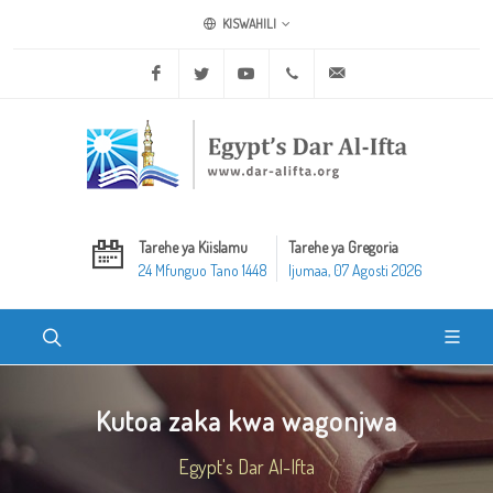
KISWAHILI
Facebook
Twitter
Youtube
+20 2 25970400
ask@dar-alifta.org
Tarehe ya Kiislamu
Tarehe ya Gregoria
24 Mfunguo Tano 1448
Ijumaa, 07 Agosti 2026
Kutoa zaka kwa wagonjwa
Egypt's Dar Al-Ifta