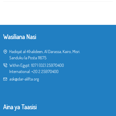
Wasiliana Nasi
Hadiqat al-Khalideen, Al Darassa, Kairo, Misri.
Sanduku la Posta 11675
Within Egypt:
107
|
(02) 25970400
International:
+20 2 25970400
ask@dar-alifta.org
Aina ya Taasisi