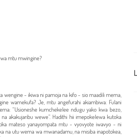
wa wa mtu mwingine?
L
a wengine - ikiwa ni pamoja na kifo - sio maadili mema,
ine wamekufa? Je, mtu angefurahi akiambiwa: Fulani
sema: “Usioneshe kumchekelee ndugu yako kwa bezo,
a akakujaribu wewe”. Hadithi hii imepokelewa kutoka
katika mateso yanayompata mtu - vyovyote iwavyo - ni
mika na utu wema wa mwanadamu, na misiba inapotokea,