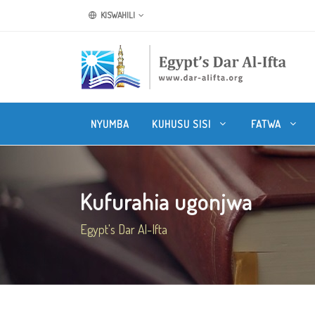
KISWAHILI
NYUMBA
KUHUSU SISI
FATWA
Kufurahia ugonjwa
Egypt's Dar Al-Ifta