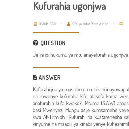
Kufurahia ugonjwa
01 Julai 2024
Ofisi ya Kutoa Fatwa ya Misri
QUESTION
Je, ni ipi hukumu ya mtu anayefurahia ugonj
ANSWER
Kufurahi juu ya masaibu na mitihani inayowapat
na mwenye kufurahia kifo atakufa kama weng
anafurahia kufa kwako?! Mtume (S.A.W) ame
basi Mwenyezi Mungu asije kumsamehe yeye n
kwa At-Tirmidhi. Kufurahi na kustarehesha 
kinyume na maadili ya kinabii yenye kuheshi