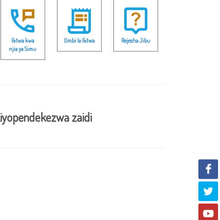
Fatwa kwa
Ombi la Fatwa
Rejesha Jibu
njia ya Simu
iyopendekezwa zaidi