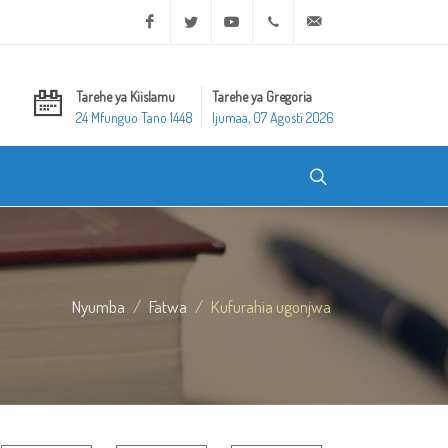
Facebook
Twitter
Youtube
+20 2 25970400
ask@dar-alifta.org
Tarehe ya Kiislamu
Tarehe ya Gregoria
24 Mfunguo Tano 1448
Ijumaa, 07 Agosti 2026
Nyumba
Fatwa
Kufurahia ugonjwa