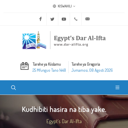
KISWAHILI
Facebook
Twitter
Youtube
+20 2 25970400
ask@dar-alifta.org
Tarehe ya Kiislamu
Tarehe ya Gregoria
25 Mfunguo Tano 1448
Jumamosi, 08 Agosti 2026
Kudhibiti hasira na tiba yake.
Egypt's Dar Al-Ifta