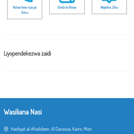
Fatwa kwa njia ya
Ombi la Fatwa
Rejesha Jibu
Simu
Liyopendekezwa zaidi
Wasiliana Nasi
Hadiqat al-Khalideen, Al Darassa, Kairo, Misri.