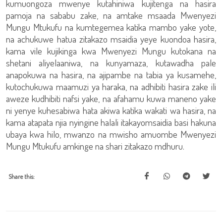
kumuongoza mwenye kutahiniwa kujitenga na hasira
pamoja na sababu zake, na amtake msaada Mwenyezi
Mungu Mtukufu na kumtegemea katika mambo yake yote,
na achukuwe hatua zitakazo msaidia yeye kuondoa hasira,
kama vile kujikinga kwa Mwenyezi Mungu kutokana na
shetani aliyelaaniwa, na kunyamaza, kutawadha pale
anapokuwa na hasira, na ajipambe na tabia ya kusamehe,
kutochukuwa maamuzi ya haraka, na adhibiti hasira zake ili
aweze kudhibiti nafsi yake, na afahamu kuwa maneno yake
ni yenye kuhesabiwa hata akiwa katika wakati wa hasira, na
kama atapata njia nyingine halali itakayomsaidia basi hakuna
ubaya kwa hilo, mwanzo na mwisho amuombe Mwenyezi
Mungu Mtukufu amkinge na shari zitakazo mdhuru.
Share this: