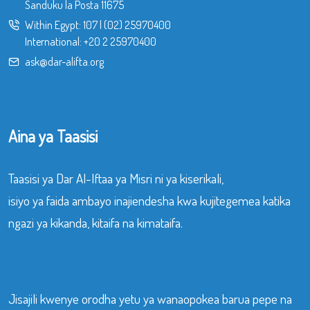
Sanduku la Posta 11675
Within Egypt:
107
|
(02) 25970400
International:
+20 2 25970400
ask@dar-alifta.org
Aina ya Taasisi
Taasisi ya Dar Al-Iftaa ya Misri ni ya kiserikali,
isiyo ya faida ambayo inajiendesha kwa kujitegemea katika
ngazi ya kikanda, kitaifa na kimataifa.
Jisajili kwenye orodha yetu ya wanaopokea barua pepe na