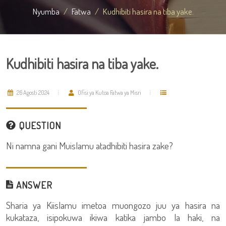
Nyumba
Fatwa
Kudhibiti hasira na tiba yake.
Kudhibiti hasira na tiba yake.
26 Agosti 2024
Ofisi ya Kutoa Fatwa ya Misri
QUESTION
Ni namna gani Muislamu atadhibiti hasira zake?
ANSWER
Sharia ya Kiislamu imetoa muongozo juu ya hasira na
kukataza, isipokuwa ikiwa katika jambo la haki, na