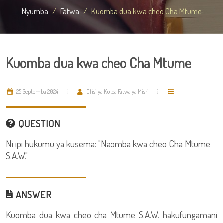
Nyumba
Fatwa
Kuomba dua kwa cheo Cha Mtume
Kuomba dua kwa cheo Cha Mtume
25 Septemba 2024
Ofisi ya Kutoa Fatwa ya Misri
QUESTION
Ni ipi hukumu ya kusema: "Naomba kwa cheo Cha Mtume
S.A.W."
ANSWER
Kuomba dua kwa cheo cha Mtume S.A.W. hakufungamani