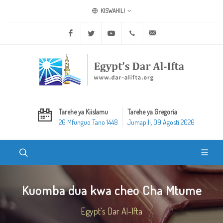
KISWAHILI
Facebook
Twitter
Youtube
+20 2 25970400
ask@dar-alifta.org
Tarehe ya Kiislamu
Tarehe ya Gregoria
26 Mfunguo Tano 1448
Jumapili, 09 Agosti 2026
Kuomba dua kwa cheo Cha Mtume
Egypt's Dar Al-Ifta