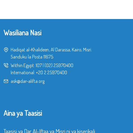
Wasiliana Nasi
Hadiqat al-Khalideen, Al Darassa, Kairo, Misri.
Sanduku la Posta 11675
Within Egypt:
107
|
(02) 25970400
International:
+20 2 25970400
ask@dar-alifta.org
Aina ya Taasisi
Taasisi ya Dar Al-Iftaa ya Misri ni ya kiserikali,