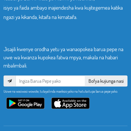
isiyo ya faida ambayo inajiendesha kwa kujitegemea katika
ngazi ya kikanda, kitaifa na kimataifa.
Jisajili kwenye orodha yetu ya wanaopokea barua pepe na
uwe wa kwanza kupokea fatwa mpya, makala na habari
mbalimbali.
Bofya kujiunga nasi
Usiwe na wasiwasi wowote, tutayalinda maelezo yako na hatutaitupa barua pepe yako.