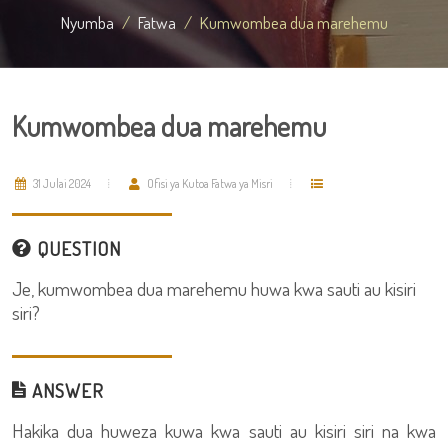
Nyumba
Fatwa
Kumwombea dua marehemu
Kumwombea dua marehemu
31 Julai 2024
Ofisi ya Kutoa Fatwa ya Misri
QUESTION
Je, kumwombea dua marehemu huwa kwa sauti au kisiri
siri?
ANSWER
Hakika dua huweza kuwa kwa sauti au kisiri siri na kwa