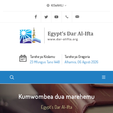
KISWAHILI
Facebook
Twitter
Youtube
+20 2 25970400
ask@dar-alifta.org
Tarehe ya Kiislamu
Tarehe ya Gregoria
23 Mfunguo Tano 1448
Alhamisi, 06 Agosti 2026
Kumwombea dua marehemu
Egypt's Dar Al-Ifta