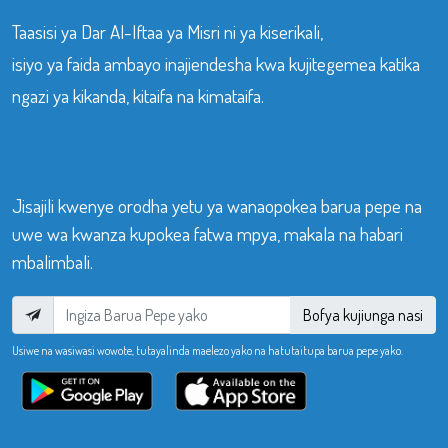
Taasisi ya Dar Al-Iftaa ya Misri ni ya kiserikali,
isiyo ya faida ambayo inajiendesha kwa kujitegemea katika
ngazi ya kikanda, kitaifa na kimataifa.
Jisajili kwenye orodha yetu ya wanaopokea barua pepe na
uwe wa kwanza kupokea fatwa mpya, makala na habari
mbalimbali.
Bofya kujiunga nasi
Usiwe na wasiwasi wowote, tutayalinda maelezo yako na hatutaitupa barua pepe yako.