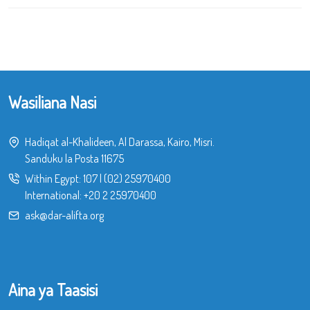
Wasiliana Nasi
Hadiqat al-Khalideen, Al Darassa, Kairo, Misri.
Sanduku la Posta 11675
Within Egypt:
107
|
(02) 25970400
International:
+20 2 25970400
ask@dar-alifta.org
Aina ya Taasisi