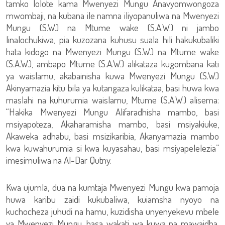
tamko lolote kama Mwenyezi Mungu Anavyomwongoza
mwombaji, na kubana ile namna iliyopanuliwa na Mwenyezi
Mungu (S.W.) na Mtume wake (S.A.W.) ni jambo
linalochukiwa, pia kuzozana kuhusu suala hili hakukubaliki
hata kidogo na Mwenyezi Mungu (S.W.) na Mtume wake
(S.A.W.), ambapo Mtume (S.A.W.) alikataza kugombana kati
ya waislamu, akabainisha kuwa Mwenyezi Mungu (S.W.)
Akinyamazia kitu bila ya kutangaza kulikataa, basi huwa kwa
maslahi na kuhurumia waislamu, Mtume (S.A.W.) alisema:
“Hakika Mwenyezi Mungu Alifaradhisha mambo, basi
msiyapoteza, Akaharamisha mambo, basi msiyakiuke,
Akaweka adhabu, basi msizikaribia, Akanyamazia mambo
kwa kuwahurumia si kwa kuyasahau, basi msiyapelelezia”
imesimuliwa na Al-Dar Qutny.
Kwa ujumla, dua na kumtaja Mwenyezi Mungu kwa pamoja
huwa karibu zaidi kukubaliwa, kuiamsha nyoyo na
kuchocheza juhudi na hamu, kuzidisha unyenyekevu mbele
ya Mwenyezi Mungu, hasa wakati wa kuwa na mawaidha,