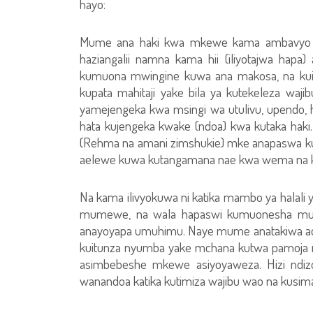
hayo:
Mume ana haki kwa mkewe kama ambavyo 
haziangalii namna kama hii (iliyotajwa hapa
kumuona mwingine kuwa ana makosa, na kuif
kupata mahitaji yake bila ya kutekeleza waj
yamejengeka kwa msingi wa utulivu, upendo, h
hata kujengeka kwake (ndoa) kwa kutaka haki
(Rehma na amani zimshukie) mke anapaswa 
aelewe kuwa kutangamana nae kwa wema na kum
Na kama ilivyokuwa ni katika mambo ya hala
mumewe, na wala hapaswi kumuonesha mu
anayoyapa umuhimu. Naye mume anatakiwa ach
kuitunza nyumba yake mchana kutwa pamoja
asimbebeshe mkewe asiyoyaweza. Hizi ndizo 
wanandoa katika kutimiza wajibu wao na kusi