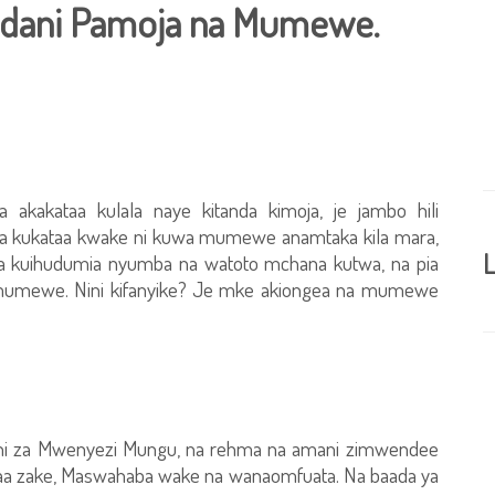
andani Pamoja na Mumewe.
akataa kulala naye kitanda kimoja, je jambo hili
 ya kukataa kwake ni kuwa mumewe anamtaka kila mara,
L
za kuihudumia nyumba na watoto mchana kutwa, na pia
 mumewe. Nini kifanyike? Je mke akiongea na mumewe
e ni za Mwenyezi Mungu, na rehma na amani zimwendee
 zake, Maswahaba wake na wanaomfuata. Na baada ya