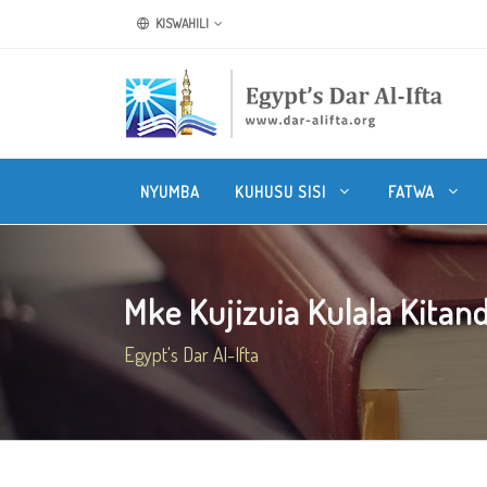
KISWAHILI
NYUMBA
KUHUSU SISI
FATWA
Mke Kujizuia Kulala Kitand
Egypt's Dar Al-Ifta