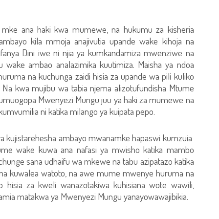
mke ana haki kwa mumewe, na hukumu za kisheria
) ambayo kila mmoja anajivutia upande wake kihoja na
anya Dini iwe ni njia ya kumkandamiza mwenziwe na
ibu wake ambao analazimika kuutimiza. Maisha ya ndoa
uruma na kuchunga zaidi hisia za upande wa pili kuliko
. Na kwa mujibu wa tabia njema alizotufundisha Mtume
kumuogopa Mwenyezi Mungu juu ya haki za mumewe na
vumilia ni katika milango ya kuipata pepo.
li ya kujistarehesha ambayo mwanamke hapaswi kumzuia
me wake kuwa ana nafasi ya mwisho katika mambo
unge sana udhaifu wa mkewe na tabu azipatazo katika
 na kuwalea watoto, na awe mume mwenye huruma na
hisia za kweli wanazotakiwa kuhisiana wote wawili,
mamia matakwa ya Mwenyezi Mungu yanayowawajibikia.