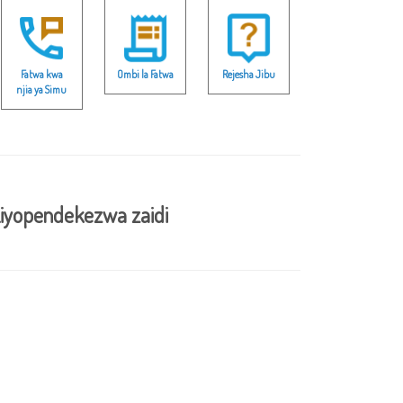
Fatwa kwa
Ombi la Fatwa
Rejesha Jibu
njia ya Simu
iyopendekezwa zaidi