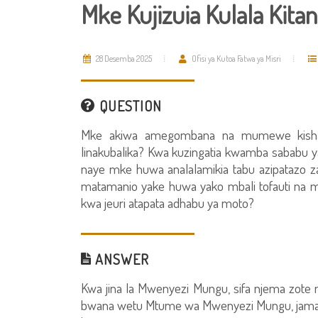
Mke Kujizuia Kulala Kit
28 Desemba 2025
Ofisi ya Kutoa Fatwa ya Misri
QUESTION
Mke akiwa amegombana na mumewe kisha ak
linakubalika? Kwa kuzingatia kwamba sababu
naye mke huwa analalamikia tabu azipatazo 
matamanio yake huwa yako mbali tofauti na
kwa jeuri atapata adhabu ya moto?
ANSWER
Kwa jina la Mwenyezi Mungu, sifa njema zot
bwana wetu Mtume wa Mwenyezi Mungu, jamaa