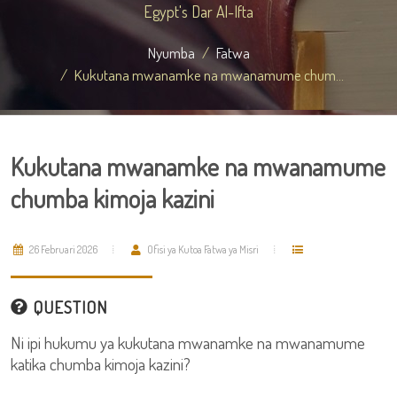
Egypt's Dar Al-Ifta
Nyumba
Fatwa
Kukutana mwanamke na mwanamume chum...
Kukutana mwanamke na mwanamume
chumba kimoja kazini
26 Februari 2026
Ofisi ya Kutoa Fatwa ya Misri
QUESTION
Ni ipi hukumu ya kukutana mwanamke na mwanamume
katika chumba kimoja kazini?