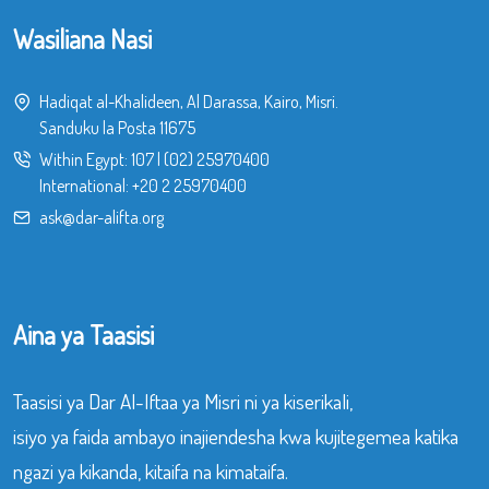
Wasiliana Nasi
Hadiqat al-Khalideen, Al Darassa, Kairo, Misri.
Sanduku la Posta 11675
Within Egypt:
107
|
(02) 25970400
International:
+20 2 25970400
ask@dar-alifta.org
Aina ya Taasisi
Taasisi ya Dar Al-Iftaa ya Misri ni ya kiserikali,
isiyo ya faida ambayo inajiendesha kwa kujitegemea katika
ngazi ya kikanda, kitaifa na kimataifa.