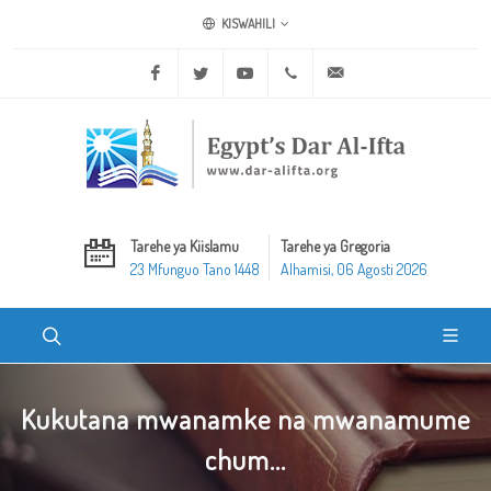
KISWAHILI
Facebook
Twitter
Youtube
+20 2 25970400
ask@dar-alifta.org
Tarehe ya Kiislamu
Tarehe ya Gregoria
23 Mfunguo Tano 1448
Alhamisi, 06 Agosti 2026
Kukutana mwanamke na mwanamume
chum...