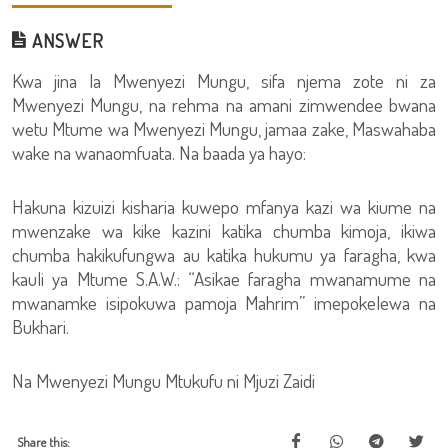
ANSWER
Kwa jina la Mwenyezi Mungu, sifa njema zote ni za
Mwenyezi Mungu, na rehma na amani zimwendee bwana
wetu Mtume wa Mwenyezi Mungu, jamaa zake, Maswahaba
wake na wanaomfuata. Na baada ya hayo:
Hakuna kizuizi kisharia kuwepo mfanya kazi wa kiume na
mwenzake wa kike kazini katika chumba kimoja, ikiwa
chumba hakikufungwa au katika hukumu ya faragha, kwa
kauli ya Mtume S.A.W.: “Asikae faragha mwanamume na
mwanamke isipokuwa pamoja Mahrim” imepokelewa na
Bukhari.
Na Mwenyezi Mungu Mtukufu ni Mjuzi Zaidi
Share this: