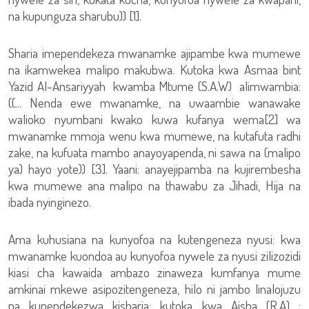
na kupunguza sharubu)) [1].
Sharia imependekeza mwanamke ajipambe kwa mumewe
na ikamwekea malipo makubwa. Kutoka kwa Asmaa bint
Yazid Al-Ansariyyah kwamba Mtume (S.A.W) alimwambia:
((... Nenda ewe mwanamke, na uwaambie wanawake
walioko nyumbani kwako kuwa kufanya wema[2] wa
mwanamke mmoja wenu kwa mumewe, na kutafuta radhi
zake, na kufuata mambo anayoyapenda, ni sawa na (malipo
ya) hayo yote)) [3]. Yaani: anayejipamba na kujirembesha
kwa mumewe ana malipo na thawabu za Jihadi, Hija na
ibada nyinginezo.
Ama kuhusiana na kunyofoa na kutengeneza nyusi: kwa
mwanamke kuondoa au kunyofoa nywele za nyusi zilizozidi
kiasi cha kawaida ambazo zinaweza kumfanya mume
amkinai mkewe asipozitengeneza, hilo ni jambo linalojuzu
na kupendekezwa kisharia; kutoka kwa Aisha (R.A) :