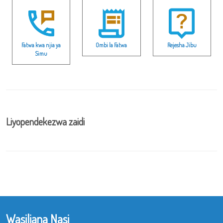
Fatwa kwa njia ya
Ombi la Fatwa
Rejesha Jibu
Simu
Liyopendekezwa zaidi
Wasiliana Nasi