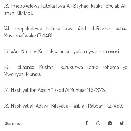
[3] Imepokelewa kutoka kwa Al-Bayhaqi katika “Shu’ab Al-
Iman” (11/178).
[4] Imepokelewa kutoka kwa Abd al-Razzaq katika
Musannaf wake (3/146).
[5] «An-Nams»: Kuchukua au kunyofoa nywele za nyusi.
[6] «Laana»: Kustahili kufukuzwa katika rehema ya
Mwenyezi Mungu.
[7] Hashiyat Ibn Abidin “Radd AlMuhtaar” (6/373)
[8] Hashiyat al-Adawi “Kifayat al-Talib al-Rabbani” (2/459).
Share this: