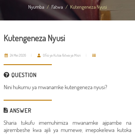
Nyumba
Fatwa
Kutengeneza Nyusi
Kutengeneza Nyusi
24 Mei 2026
Ofisi ya Kutoa Fatwa ya Misri
QUESTION
Nini hukumu ya mwanamke kutengeneza nyusi?
ANSWER
Sharia tukufu imemuhimiza mwanamke ajipambe na
ajirembeshe kwa ajili ya mumewe; imepokelewa kutoka