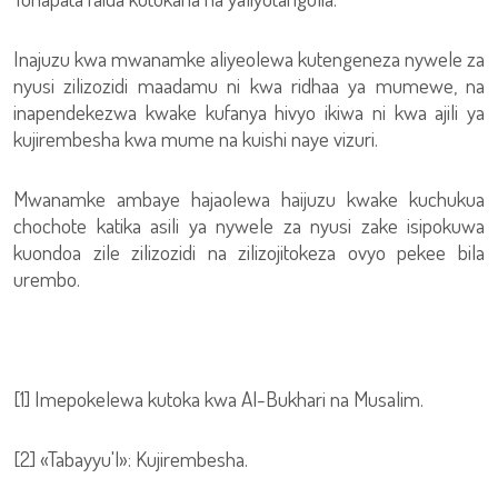
Inajuzu kwa mwanamke aliyeolewa kutengeneza nywele za
nyusi zilizozidi maadamu ni kwa ridhaa ya mumewe, na
inapendekezwa kwake kufanya hivyo ikiwa ni kwa ajili ya
kujirembesha kwa mume na kuishi naye vizuri.
Mwanamke ambaye hajaolewa haijuzu kwake kuchukua
chochote katika asili ya nywele za nyusi zake isipokuwa
kuondoa zile zilizozidi na zilizojitokeza ovyo pekee bila
urembo.
[1] Imepokelewa kutoka kwa Al-Bukhari na Musalim.
[2] «Tabayyu'l»: Kujirembesha.