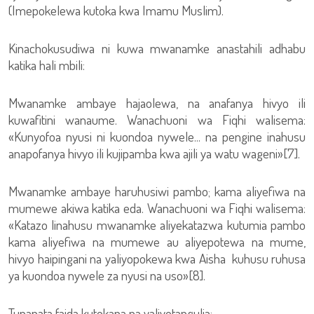
(Imepokelewa kutoka kwa Imamu Muslim).
Kinachokusudiwa ni kuwa mwanamke anastahili adhabu
katika hali mbili:
Mwanamke ambaye hajaolewa, na anafanya hivyo ili
kuwafitini wanaume. Wanachuoni wa Fiqhi walisema:
«Kunyofoa nyusi ni kuondoa nywele... na pengine inahusu
anapofanya hivyo ili kujipamba kwa ajili ya watu wageni»[7].
Mwanamke ambaye haruhusiwi pambo; kama aliyefiwa na
mumewe akiwa katika eda. Wanachuoni wa Fiqhi walisema:
«Katazo linahusu mwanamke aliyekatazwa kutumia pambo
kama aliyefiwa na mumewe au aliyepotewa na mume,
hivyo haipingani na yaliyopokewa kwa Aisha kuhusu ruhusa
ya kuondoa nywele za nyusi na uso»[8].
Tunapata faida kutokana na yaliyotangulia: