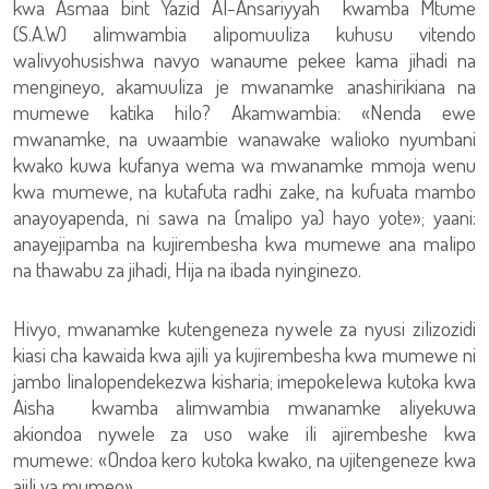
kwa Asmaa bint Yazid Al-Ansariyyah kwamba Mtume
(S.A.W) alimwambia alipomuuliza kuhusu vitendo
walivyohusishwa navyo wanaume pekee kama jihadi na
mengineyo, akamuuliza je mwanamke anashirikiana na
mumewe katika hilo? Akamwambia: «Nenda ewe
mwanamke, na uwaambie wanawake walioko nyumbani
kwako kuwa kufanya wema wa mwanamke mmoja wenu
kwa mumewe, na kutafuta radhi zake, na kufuata mambo
anayoyapenda, ni sawa na (malipo ya) hayo yote»; yaani:
anayejipamba na kujirembesha kwa mumewe ana malipo
na thawabu za jihadi, Hija na ibada nyinginezo.
Hivyo, mwanamke kutengeneza nywele za nyusi zilizozidi
kiasi cha kawaida kwa ajili ya kujirembesha kwa mumewe ni
jambo linalopendekezwa kisharia; imepokelewa kutoka kwa
Aisha kwamba alimwambia mwanamke aliyekuwa
akiondoa nywele za uso wake ili ajirembeshe kwa
mumewe: «Ondoa kero kutoka kwako, na ujitengeneze kwa
ajili ya mumeo».