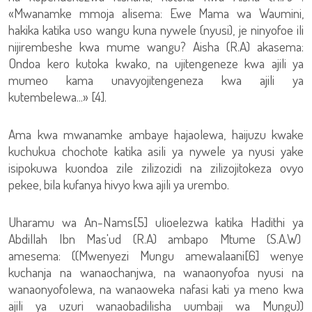
«Mwanamke mmoja alisema: Ewe Mama wa Waumini,
hakika katika uso wangu kuna nywele (nyusi), je ninyofoe ili
nijirembeshe kwa mume wangu? Aisha (R.A) akasema:
Ondoa kero kutoka kwako, na ujitengeneze kwa ajili ya
mumeo kama unavyojitengeneza kwa ajili ya
kutembelewa...» [4].
Ama kwa mwanamke ambaye hajaolewa, haijuzu kwake
kuchukua chochote katika asili ya nywele ya nyusi yake
isipokuwa kuondoa zile zilizozidi na zilizojitokeza ovyo
pekee, bila kufanya hivyo kwa ajili ya urembo.
Uharamu wa An-Nams[5] ulioelezwa katika Hadithi ya
Abdillah Ibn Mas'ud (R.A) ambapo Mtume (S.A.W)
amesema: ((Mwenyezi Mungu amewalaani[6] wenye
kuchanja na wanaochanjwa, na wanaonyofoa nyusi na
wanaonyofolewa, na wanaoweka nafasi kati ya meno kwa
ajili ya uzuri wanaobadilisha uumbaji wa Mungu))