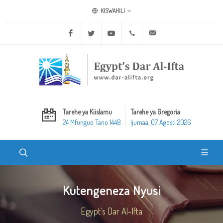
KISWAHILI
Facebook
Twitter
Youtube
+20 2 25970400
ask@dar-alifta.org
Tarehe ya Kiislamu
Tarehe ya Gregoria
24 Mfunguo Tano 1448
Ijumaa, 07 Agosti 2026
Kutengeneza Nyusi
Egypt's Dar Al-Ifta