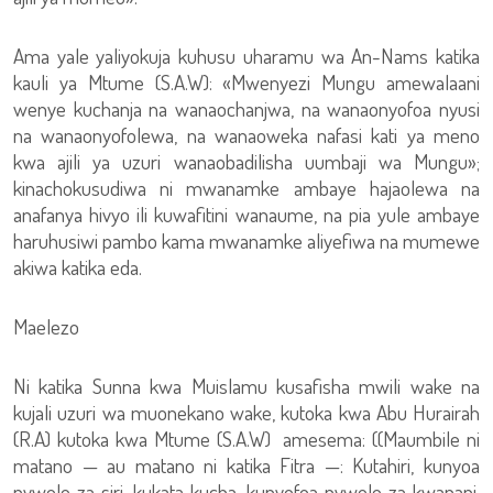
Ama yale yaliyokuja kuhusu uharamu wa An-Nams katika
kauli ya Mtume (S.A.W): «Mwenyezi Mungu amewalaani
wenye kuchanja na wanaochanjwa, na wanaonyofoa nyusi
na wanaonyofolewa, na wanaoweka nafasi kati ya meno
kwa ajili ya uzuri wanaobadilisha uumbaji wa Mungu»;
kinachokusudiwa ni mwanamke ambaye hajaolewa na
anafanya hivyo ili kuwafitini wanaume, na pia yule ambaye
haruhusiwi pambo kama mwanamke aliyefiwa na mumewe
akiwa katika eda.
Maelezo
Ni katika Sunna kwa Muislamu kusafisha mwili wake na
kujali uzuri wa muonekano wake, kutoka kwa Abu Hurairah
(R.A) kutoka kwa Mtume (S.A.W) amesema: ((Maumbile ni
matano — au matano ni katika Fitra —: Kutahiri, kunyoa
nywele za siri, kukata kucha, kunyofoa nywele za kwapani,