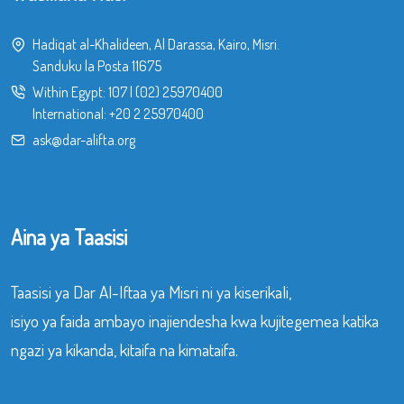
Hadiqat al-Khalideen, Al Darassa, Kairo, Misri.
Sanduku la Posta 11675
Within Egypt:
107
|
(02) 25970400
International:
+20 2 25970400
ask@dar-alifta.org
Aina ya Taasisi
Taasisi ya Dar Al-Iftaa ya Misri ni ya kiserikali,
isiyo ya faida ambayo inajiendesha kwa kujitegemea katika
ngazi ya kikanda, kitaifa na kimataifa.