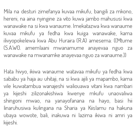
Mila na desturi zimefanya kuvaa mikufu, bangili za mkono,
hereni, na aina nyingine za vito kuwa jambo mahususi kwa
wanawake na si kwa wanaume. Imekatazwa kwa wanaume
kuvaa mikufu ya fedha kwa kuiga wanawake, kama
ilivyopokelewa kwa Abu Huraira (R.A) amesema: ((Mtume
(S.A.W0. amemlaani mwanamume anayevaa nguo za
wanawake na mwanamke anayevaa nguo za wanaume.))
Hata hivyo, ikiwa wanaume watavaa mikufu ya fedha kwa
sababu ya haja au uhitaji, na si kwa ajili ya mapambo, kama
vile kuwatambua wanajeshi waliouawa vitani kwa nambari
ya kijeshi zilizonakishiwa kwenye mkufu unaovaliwa
shingoni mwao, na yanayofanana na hayo, basi hii
linaruhusiwa kulingana na Sharia ya Kiislamu na hakuna
ubaya wowote, bali, inakuwa ni lazima ikiwa ni amri ya
kijeshi.