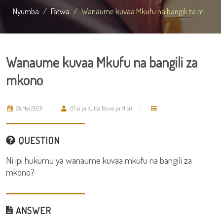
Nyumba
Fatwa
Wanaume kuvaa Mkufu na bangili za m...
Wanaume kuvaa Mkufu na bangili za
mkono
24 Mei 2026
Ofisi ya Kutoa Fatwa ya Misri
QUESTION
Ni ipi hukumu ya wanaume kuvaa mkufu na bangili za
mkono?
ANSWER