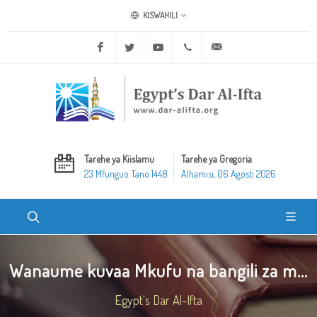
KISWAHILI
Facebook
Twitter
Youtube
+20 2 25970400
ask@dar-alifta.org
Tarehe ya Kiislamu
Tarehe ya Gregoria
23 Mfunguo Tano 1448
Alhamisi, 06 Agosti 2026
Wanaume kuvaa Mkufu na bangili za m...
Egypt's Dar Al-Ifta