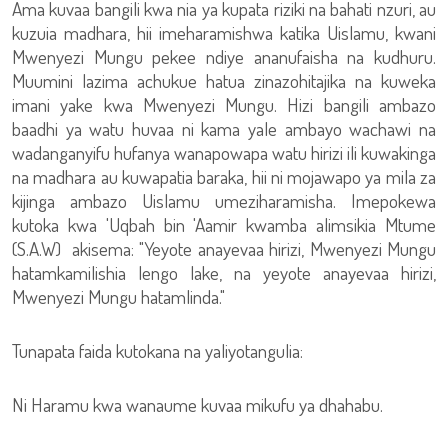
Ama kuvaa bangili kwa nia ya kupata riziki na bahati nzuri, au
kuzuia madhara, hii imeharamishwa katika Uislamu, kwani
Mwenyezi Mungu pekee ndiye ananufaisha na kudhuru.
Muumini lazima achukue hatua zinazohitajika na kuweka
imani yake kwa Mwenyezi Mungu. Hizi bangili ambazo
baadhi ya watu huvaa ni kama yale ambayo wachawi na
wadanganyifu hufanya wanapowapa watu hirizi ili kuwakinga
na madhara au kuwapatia baraka, hii ni mojawapo ya mila za
kijinga ambazo Uislamu umeziharamisha. Imepokewa
kutoka kwa 'Uqbah bin 'Aamir kwamba alimsikia Mtume
(S.A.W) akisema: "Yeyote anayevaa hirizi, Mwenyezi Mungu
hatamkamilishia lengo lake, na yeyote anayevaa hirizi,
Mwenyezi Mungu hatamlinda."
Tunapata faida kutokana na yaliyotangulia:
Ni Haramu kwa wanaume kuvaa mikufu ya dhahabu.