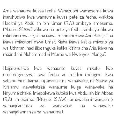
Ama wanaume kuvaa fedha: Wanazuoni wamesema kuwa
inaruhusiwa kwa wanaume kuvaa pete za fedha, wakitoa
Hadithi ya Abdullah bin Umar (R.A.) ambaye amesema:
(Mtume S(.A.W.) alikuwa na pete ya fedha, ambayo ilikuwa
mkononi mwake, kisha ikawa mkononi mwa Abu Bakr, kisha
ikawa mikononi mwa Umar, Kisha ikawa katika mikono ya
wa Uthman, hadi ilipoanguka katika kisima cha Aris, ikiwa na
maandishi: Muhammad ni Mtume wa Mwenyezi Mungu”.
Haijaruhusiwa kwa wanaume kuvaa mikufu: Iwe
umetengenezwa kwa fedha au madini mengine, kwa
sababu hii ni kama kujifananiza na wanawake, na Sharia ya
Kiislamu inawakataza wanaume kuiga wanawake na
kinyume chake. Imepokewa kutoka kwa Abdullah bin Abbas
(R.A) amesema: (Mtume (S.A.W). amewalaani wanaume
wanaojifananiza za wanawake na wanawake
wanaojofannaniza na wanaume).