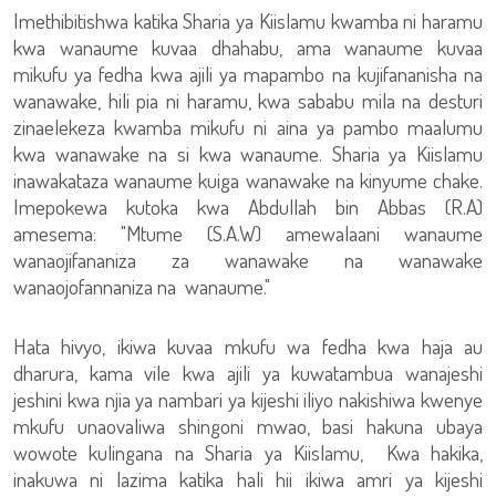
Imethibitishwa katika Sharia ya Kiislamu kwamba ni haramu
kwa wanaume kuvaa dhahabu, ama wanaume kuvaa
mikufu ya fedha kwa ajili ya mapambo na kujifananisha na
wanawake, hili pia ni haramu, kwa sababu mila na desturi
zinaelekeza kwamba mikufu ni aina ya pambo maalumu
kwa wanawake na si kwa wanaume. Sharia ya Kiislamu
inawakataza wanaume kuiga wanawake na kinyume chake.
Imepokewa kutoka kwa Abdullah bin Abbas (R.A)
amesema: "Mtume (S.A.W) amewalaani wanaume
wanaojifananiza za wanawake na wanawake
wanaojofannaniza na wanaume."
Hata hivyo, ikiwa kuvaa mkufu wa fedha kwa haja au
dharura, kama vile kwa ajili ya kuwatambua wanajeshi
jeshini kwa njia ya nambari ya kijeshi iliyo nakishiwa kwenye
mkufu unaovaliwa shingoni mwao, basi hakuna ubaya
wowote kulingana na Sharia ya Kiislamu, Kwa hakika,
inakuwa ni lazima katika hali hii ikiwa amri ya kijeshi