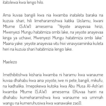
itatolewa kwa lengo hilo.
Ama kuvaa bangili kwa nia kwamba inataleta baraka na
kuzuia shari, hili limeharamishwa katika Uislamu, kwani
Mtume (S.A.W) amesema: "Yeyote anayevaa hirizi,
Mwenyezi Mungu hatatimiza ombi lake, na yeyote anayevaa
kinga ya uchawi, Mwenyezi Mungu hatatimiza ombi lake."
Maana yake: yeyote anayevaa vitu hivi vinavyoaminika kuleta
heri na kuzuia shari hatatimizia lengo lake.
Maelezo
Imethibitishwa kisharia kwamba ni haramu kwa wanaume
kuvaa dhahabu kwa aina yoyote, iwe ni pete, bangili, mikufu,
na kadhalika. Imepokewa kutoka kwa Abu Musa Al-Ash'ari
kwamba Mtume (S.A.W) amesema: ((Kuvaa hariri na
dhahabu kumeharamishwa kwa wanaume wa ummah
wangu na kumeruhusiwa kwa wanawake zao)).