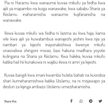
Pia ni Haramu kwa wanaume kuvaa mikufu ya fedha kwa
ajili ya mapambo na kuiga wanawake, kwa sababu Sharia ya
Kiislamu inaharamisha wanaume kujifananisha na
wanawake.
Ikiwa kuvaa mkufu wa fedha ni lazima au kwa haja, kama
vile kwa ajili ya kuwatambua wanajeshi jeshini kwa njia ya
nambari ya kijeshi inayonakishiwa kwenye mkufu
unaovaliwa shingoni mwao, basi hakuna madhara yoyote
kulingana na Sharia ya Kiislamu. Kwa hakika, kuvaa mkufu
katika hali hii kunakuwa ni wajibu ikiwa ni amri ya kijeshi.
Kuvaa bangili kwa imani kwamba huleta bahati na kuondoa
shari kumeharamishwa katika Uislamu, na ni mojawapo ya
desturi za kijinga ambazo Uislamu umeziharamisha.
Share this: