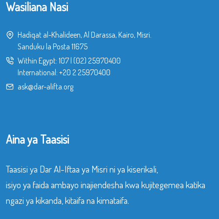
Wasiliana Nasi
Hadiqat al-Khalideen, Al Darassa, Kairo, Misri.
Sanduku la Posta 11675
Within Egypt:
107
|
(02) 25970400
International:
+20 2 25970400
ask@dar-alifta.org
Aina ya Taasisi
Taasisi ya Dar Al-Iftaa ya Misri ni ya kiserikali,
isiyo ya faida ambayo inajiendesha kwa kujitegemea katika
ngazi ya kikanda, kitaifa na kimataifa.