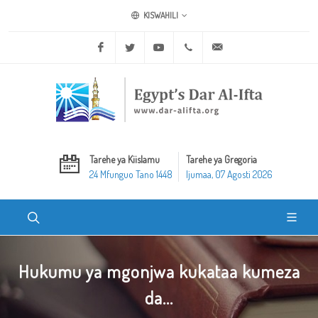
KISWAHILI
Facebook
Twitter
Youtube
+20 2 25970400
ask@dar-alifta.org
Tarehe ya Kiislamu
Tarehe ya Gregoria
24 Mfunguo Tano 1448
Ijumaa, 07 Agosti 2026
Hukumu ya mgonjwa kukataa kumeza
da...