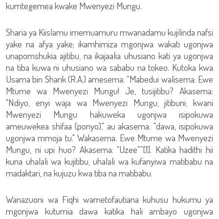
kumtegemea kwake Mwenyezi Mungu.
Sharia ya Kiislamu imemuamuru mwanadamu kujilinda nafsi
yake na afya yake; ikamhimiza mgonjwa wakati ugonjwa
unapomshukia ajitibu, na ikajaalia uhusiano kati ya ugonjwa
na tiba kuwa ni uhusiano wa sababu na tokeo. Kutoka kwa
Usama bin Sharik (R.A.) amesema: “Mabedui walisema: Ewe
Mtume wa Mwenyezi Mungu! Je, tusijitibu? Akasema:
"Ndiyo, enyi waja wa Mwenyezi Mungu, jitibuni; kwani
Mwenyezi Mungu hakuweka ugonjwa isipokuwa
ameuwekea shifaa (ponyo)," au akasema: "dawa, isipokuwa
ugonjwa mmoja tu." Wakasema: Ewe Mtume wa Mwenyezi
Mungu, ni upi huo? Akasema: "Uzee"”[1]. Katika hadithi hii
kuna uhalali wa kujitibu, uhalali wa kufanyiwa matibabu na
madaktari, na kujuzu kwa tiba na matibabu.
Wanazuoni wa Fiqhi wametofautiana kuhusu hukumu ya
mgonjwa kutumia dawa katika hali ambayo ugonjwa