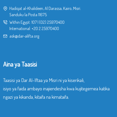
Hadiqat al-Khalideen, Al Darassa, Kairo, Misri.
Sanduku la Posta 11675
Within Egypt:
107
|
(02) 25970400
International:
+20 2 25970400
ask@dar-alifta.org
Aina ya Taasisi
Taasisi ya Dar Al-Iftaa ya Misri ni ya kiserikali,
isiyo ya faida ambayo inajiendesha kwa kujitegemea katika
ngazi ya kikanda, kitaifa na kimataifa.