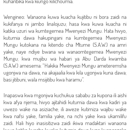
kuharibika kwa kiungo kilichoumia.
Wengineo: Wanaona kuwa kuacha kujitibu ni bora zaidi na
kukifanya ni jambo linalojuzu; hasa kwa kuwa kuacha ni
katika uzuri wa kumtegemea Mwenyezi Mungu. Hata hivyo,
kutumia dawa hakupingani na kumtegemea Mwenyezi
Mungu kutokana na kitendo cha Mtume (S.A.W.) na amri
yake, naye ndiye bwana wa wanaomtegemea Mwenyezi
Mungu; kwa mujibu wa habari ya Abu Darda kwamba
(S.A.W.) amesema: “Hakika Mwenyezi Mungu ameteremsha
ugonjwa na dawa, na akajaalia kwa kila ugonjwa kuna dawa;
basi jitibuni, wala msijitibu kwa haramu”.
Inapaswa kwa mgonjwa kuchukua sababu za kupona ili aishi
kwa afya njema, hivyo ajitahidi kutumia dawa kwa kadiri ya
uwezo wake na asiziache; ili aweze kutimiza wajibu wake
kwa nafsi yake, familia yake, na nchi yake kwa ukamilifu
zaidi. Hali hiyo inasisitizwa zaidi ikiwa madaktari wanaona
kuwa katika kuacha kwake kutumia dawa kuna kuongezeka