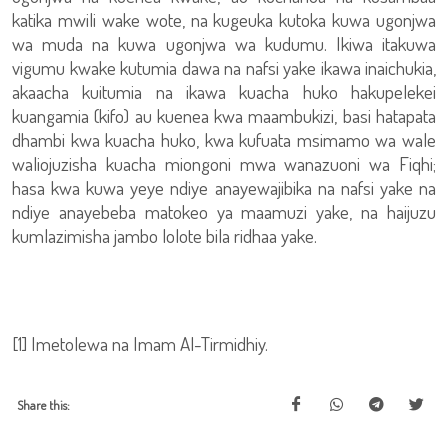
katika mwili wake wote, na kugeuka kutoka kuwa ugonjwa
wa muda na kuwa ugonjwa wa kudumu. Ikiwa itakuwa
vigumu kwake kutumia dawa na nafsi yake ikawa inaichukia,
akaacha kuitumia na ikawa kuacha huko hakupelekei
kuangamia (kifo) au kuenea kwa maambukizi, basi hatapata
dhambi kwa kuacha huko, kwa kufuata msimamo wa wale
waliojuzisha kuacha miongoni mwa wanazuoni wa Fiqhi;
hasa kwa kuwa yeye ndiye anayewajibika na nafsi yake na
ndiye anayebeba matokeo ya maamuzi yake, na haijuzu
kumlazimisha jambo lolote bila ridhaa yake.
[1] Imetolewa na Imam Al-Tirmidhiy.
Share this: