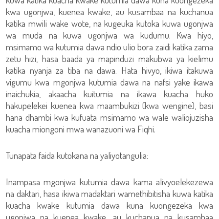
kwa ugonjwa, kuenea kwake, au kusambaa na kuchanua
katika mwili wake wote, na kugeuka kutoka kuwa ugonjwa
wa muda na kuwa ugonjwa wa kudumu. Kwa hiyo,
msimamo wa kutumia dawa ndio ulio bora zaidi katika zama
zetu hizi, hasa baada ya mapinduzi makubwa ya kielimu
katika nyanja za tiba na dawa. Hata hivyo, ikiwa itakuwa
vigumu kwa mgonjwa kutumia dawa na nafsi yake ikawa
inaichukia, akaacha kuitumia na ikawa kuacha huko
hakupelekei kuenea kwa maambukizi (kwa wengine), basi
hana dhambi kwa kufuata msimamo wa wale waliojuzisha
kuacha miongoni mwa wanazuoni wa Fiqhi.
Tunapata faida kutokana na yaliyotangulia:
Inampasa mgonjwa kutumia dawa kama alivyoelekezewa
na daktari, hasa ikiwa madaktari wamethibitisha kuwa katika
kuacha kwake kutumia dawa kuna kuongezeka kwa
ugonjwa na kuenea kwake, au kuchanua na kusambaa