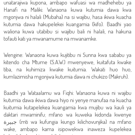
unatarajiwa kupona, ambapo wafuasi wa madhehebu ya
Hanafi na Maliki: Wanaona kuwa kutumia dawa kwa
mgonjwa ni halali (Mubaha) na si wajibu, hasa ikiwa kuacha
kutumia dawa hakupelekei kuangamia (kifo). Baadhi yao
waliona kuwa utabibu si wajibu bali ni halali, na hakuna
tofauti kati ya mwanamume na mwanamke.
Wengine: Wanaona kuwa kujitibu ni Sunna kwa sababu ya
kitendo cha Mtume (S.A.W.) mwenyewe, kuitafuta kwake
tiba, na kuhimiza kwake kuitumia. Wakati huo huo,
kumlazimisha mgonjwa kutumia dawa ni chukizo (Makruh).
Baadhi ya Wataalamu wa Fiqhi: Wanaona kuwa ni wajibu
kutumia dawa ikiwa dawa hiyo ni yenye manufaa na kuacha
kuitumia kutapelekea kuangamia kwa mujibu wa kauli ya
daktari mwaminifu; mfano wa kuweka kidonda kwenye
جبيرة (mti wa kufungia kiungo kilichovunjika) na mfano
wake, ambapo kama isipowekwa inaweza kupelekea