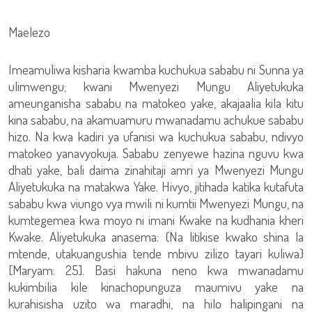
Maelezo
Imeamuliwa kisharia kwamba kuchukua sababu ni Sunna ya
ulimwengu; kwani Mwenyezi Mungu Aliyetukuka
ameunganisha sababu na matokeo yake, akajaalia kila kitu
kina sababu, na akamuamuru mwanadamu achukue sababu
hizo. Na kwa kadiri ya ufanisi wa kuchukua sababu, ndivyo
matokeo yanavyokuja. Sababu zenyewe hazina nguvu kwa
dhati yake, bali daima zinahitaji amri ya Mwenyezi Mungu
Aliyetukuka na matakwa Yake. Hivyo, jitihada katika kutafuta
sababu kwa viungo vya mwili ni kumtii Mwenyezi Mungu, na
kumtegemea kwa moyo ni imani Kwake na kudhania kheri
Kwake. Aliyetukuka anasema: {Na litikise kwako shina la
mtende, utakuangushia tende mbivu zilizo tayari kuliwa}
[Maryam: 25]. Basi hakuna neno kwa mwanadamu
kukimbilia kile kinachopunguza maumivu yake na
kurahisisha uzito wa maradhi, na hilo halipingani na