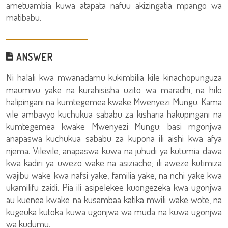
ametuambia kuwa atapata nafuu akizingatia mpango wa
matibabu.
ANSWER
Ni halali kwa mwanadamu kukimbilia kile kinachopunguza
maumivu yake na kurahisisha uzito wa maradhi, na hilo
halipingani na kumtegemea kwake Mwenyezi Mungu. Kama
vile ambavyo kuchukua sababu za kisharia hakupingani na
kumtegemea kwake Mwenyezi Mungu; basi mgonjwa
anapaswa kuchukua sababu za kupona ili aishi kwa afya
njema. Vilevile, anapaswa kuwa na juhudi ya kutumia dawa
kwa kadiri ya uwezo wake na asiziache; ili aweze kutimiza
wajibu wake kwa nafsi yake, familia yake, na nchi yake kwa
ukamilifu zaidi. Pia ili asipelekee kuongezeka kwa ugonjwa
au kuenea kwake na kusambaa katika mwili wake wote, na
kugeuka kutoka kuwa ugonjwa wa muda na kuwa ugonjwa
wa kudumu.