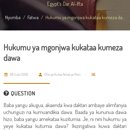
Egypt's Dar Al-Ifta
Nyumba
Fatwa
Hukumu ya mgonjwa kukataa kumeza da...
Hukumu ya mgonjwa kukataa kumeza
dawa
08 Julai 2026
Ofisi ya Kutoa Fatwa ya Misri
QUESTION
Baba yangu aliugua, akaenda kwa daktari ambaye alimfanyia
uchunguzi na kumuandikia dawa. Baada ya kununua dawa
hizo, baba yangu amekataa kuzitumia. Je, ni nini hukumu ya
yeye kukataa kutumia dawa? Ikizingatiwa kuwa daktari