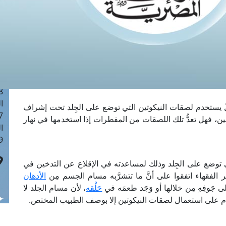
ا
 :40
ا
 :17
ا
 : 1
ا
8
ا
ٌ يستخدم لصقات النيكوتين التي توضع على الجِلد تحت إشراف
: 45
ن، فهل تعدُّ تلك اللصقات من المفطرات إذا استخدمها في نهار
ا
 :10
ي توضع على الجِلد وذلك لمساعدته في الإقلاع عن التدخين في
ر الفقهاء اتفقوا على أنَّ ما تتشرَّبه مسام الجسم مِن
الأدهان
 جَوفِهِ مِن خلالها أو وَجَد طعمَه في
حَلْقه
، لأن مسام الجلد لا
 الإقدام على استعمال لصقات النيكوتين إلا بوصف الطبيب المختص.