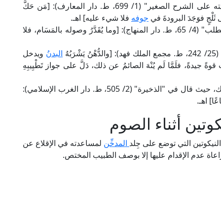
وقال الإمام أبو العباس الصَّاوِي المالكي في "حاشيته على الشرح الصغير" (1/ 699، ط. دار المعارف): [مَن حَكَّ
ثَلْجٍ فوَجَدَ البرودةَ في
جوفه
فلا شيء عليه] اهـ.
وقال إمام الحرمين الجُوَيْنِي الشافعي في "نهاية المطلب" (4/ 65، ط. دار المنهاج): [وما يُقَدَّرُ وصوله بالمَسَام، فلا
ُهُ
البدنُ
ويدخل
يدةً، فلَمَّا لَم يُنْهَ الصائمُ عن ذلك، دَلَّ على جواز تَطْيِيبِهِ
وحكى الإمامُ شهاب الدين القَرَافِي الإجماعَ على ذلك، حيث قال في "الذخيرة" (2/ 505، ط. دار الغرب الإسلامي):
ا] اهـ.
تين أثناء الصوم
نيكوتين التي توضع على جِلد
المدخِّن
لمساعدته في الإقلاع عن
راعاة عدم الإقدام عليها إلا بوصف الطبيب المختص.