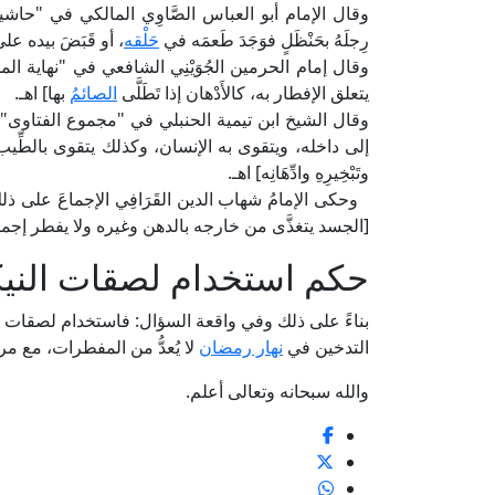
رِجلَهُ بحَنْظَلٍ فوَجَدَ طَعمَه في
حَلْقه
، أو قَبَضَ بيده على 
يتعلق الإفطار به، كالأَدْهان إذا تَطَلَّى
الصائمُ
بها] اهـ.
وقال الشيخ ابن تيمية الحنبلي في "مجموع الفتاوى" (25/ 242، ط. مجمع الملك فهد): [والدُّهْنُ يَشْرَب
إلى داخله، ويتقوى به الإنسان، وكذلك يتقوى بالطِّيب قوةً ج
وتَبْخِيرِهِ وادِّهَانِه] اهـ.
[الجسد يتغذَّى من خارجه بالدهن وغيره ولا يفطر إجماعً
حكم استخدام لصقات النيكو
بناءً على ذلك وفي واقعة السؤال: فاستخدام لصقات ال
التدخين في
نهار رمضان
لا يُعدُّ من المفطرات، مع م
والله سبحانه وتعالى أعلم.