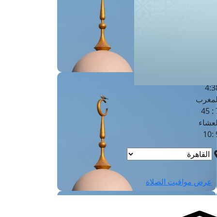
لفجر
4
لشروق
6
لظهر
1
لعصر
4:3
لمغرب
7 
لعشاء
9
عرض مواقيت الصلاة