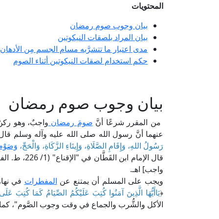
المحتويات
بيان وجوب صوم رمضان
بيان المراد بلصقات النيكوتين
مدى اعتبار ما تتشرَّبه مسام الجسم مِن الأدهان
حكم استخدام لصقات النيكوتين أثناء الصوم
بيان وجوب صوم رمضان
من المقرر شرعًا أنَّ
صومَ رمضان
واجبٌ، وهو ركن
عنهما أنَّ رسول الله صلى الله عليه وآله وسلم قال:
رَسُولُ اللهِ، وَإِقَامِ الصَّلَاةِ، وَإِيتَاءِ الزَّكَاةِ، وَالْحَجِّ،
وَصَوْمِ
قال الإمام اب
واجب] اهـ.
ويجب على المسلم أن يمتنع عن
المفطرات
في نهار
﴿
يَاأَيُّهَا الَّذِينَ آمَنُوا كُتِبَ عَلَيْكُمُ الصِّيَامُ كَمَا كُتِبَ عَلَى ا
الأكل والشُّرب والجماع في وقت وجوب الصَّوم"، كما في "الوجيز" ل