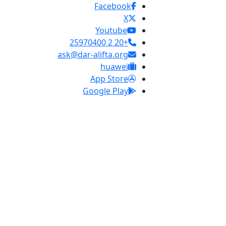
Facebook
X
Youtube
+20 2 25970400
ask@dar-alifta.org
huawei
App Store
Google Play