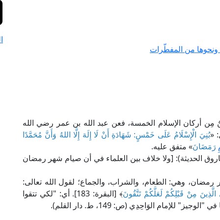
ا
 ونحوها من المفطّرات
ٌ مِن أركان الإسلام الخمسة، فعن عبد الله بن عمر رضي الله
 «
بُنِيَ الْإِسْلَامُ عَلَى خَمْسٍ: شَهَادَةِ أَنْ لَا إِلَهَ إِلَّا اللهُ وَأَنَّ مُحَمَّدًا
رَمَضَانَ
» متفق عليه.
ن القَطَّان في "الإقناع" (1/ 226، ط. الفاروق الحديثة): [ولا خلاف بين العلماء في أن صيام شهر رمضان
 رمضان، وهي: الطعام، والشراب، والجماع؛ لقول الله تعالى:
لَّذِينَ مِنْ قَبْلِكُمْ لَعَلَّكُمْ تَتَّقُونَ
﴾ [البقرة: 183]. أي: "لكي تتقوا
لإمام الوَاحِدِي (ص: 149، ط. دار القلم).