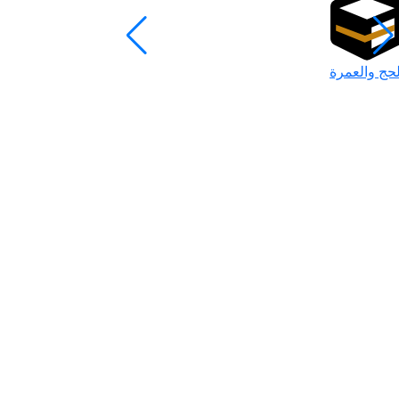
لحج والعمرة
رمضان