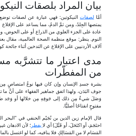
بيان المراد بلصقات النيكو
أمَّا
لصقات
النيكوتين: فهي عبارة عن لصقات توض
يمتصها الجِلدُ، ومن ثمَّ الدمُ، مما يساعد على الإقلاع
النوم. ينظر: موقع منظمة الصحة العالمية، مقال بع
آلاف الأردنيين على الإقلاع عن التدخين أثناء جائحة كوفيد-19"، بتاريخ 22 يناير 
مدى اعتبار ما تتشرَّبه م
من المفطّرات
بشرة جسدِ الإنسان وإن كان فيها نوعُ امتصاصٍ مِن مَسَام 
جوف البَدَن، ولهذا اتفق جماهير الفقهاء على أنَّ ما
وَصَلَ شيءٌ مِن ذلك إلى جَوفِهِ مِن خلالها أو وَجَد
مفتوحٍ انفتاحًا أصليًّا.
احتَجَمَ، أو اكتَحَلَ، أو قَبَّلَ) أي لا
يفطر
؛ لأن الادهان غ
المَسَام لا من المَسَالِكِ فلا ينافيه، كما لو اغتسل بالماء ا