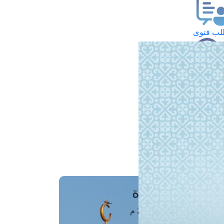
ب فتوى
تعلام عن فتوى
ز موعد
فتوى الهاتفية
َواقِيتُ الصَّـــلاة
اهرة · 06 أغسطس 2026 م