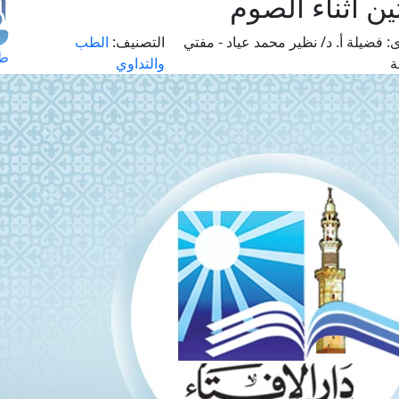
ن أثناء الصوم
:
فضيلة أ. د/ نظير محمد عياد - مفتي
التصنيف:
الطب
طل
ة
والتداوي
اس
حج
ال
م
الق