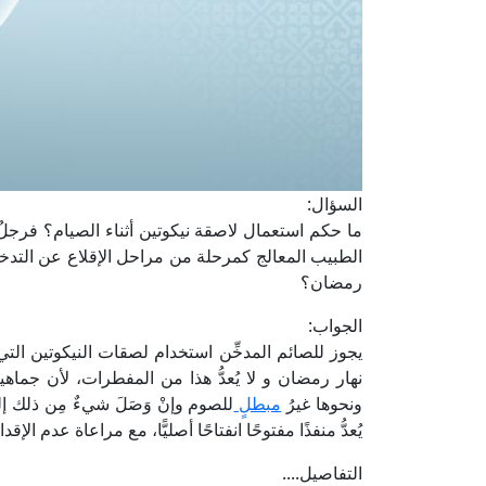
السؤال:
ما حكم استعمال لاصقة نيكوتين أثناء الصيام؟ فرجل
الطبيب المعالج كمرحلة من مراحل الإقلاع عن التدخي
رمضان؟
الجواب:
يجوز للصائم المدخِّن استخدام لصقات النيكوتين الت
نهار رمضان و لا يُعدُّ هذا من المفطرات، لأن جماهي
ونحوها غيرُ
مبطلٍ
للصوم وإنْ وَصَلَ شيءٌ مِن ذلك إلى
يُعدُّ منفذًا مفتوحًا انفتاحًا أصليًّا، مع مراعاة عدم
التفاصيل....