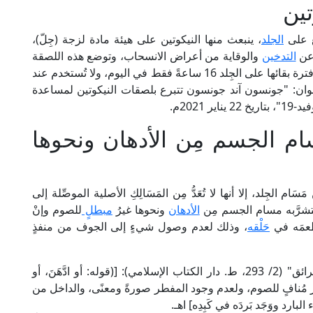
تين
ع على
الجلد
، ينبعث منها النيكوتين على هيئة مادة لزجة (جِلّ)،
 عن
التدخين
والوقاية من أعراض الانسحاب، وتوضع هذه اللصقة
عادة على الجزء العلوي من الذراع أو على الحوض، وفترة بقائها على الجِلد 16 ساعةً فقط في اليوم، ولا تُستخدم عند
نوان: "جونسون آند جونسون تتبرع بلصقات النيكوتين لمساعدة
2021م.
سام الجسم مِن الأدهان ونحوها
الجِلد، إلا أنها لا تُعَدُّ مِن المَسَالِكِ الأصلية الموصِّلة إلى
 تتشرَّبه مسام الجسم مِن
الأدهان
ونحوها غيرُ
مبطلٍ
للصوم وإنْ
 طعمَه في
حَلْقه
، وذلك لعدم وصول شيءٍ إلى الجوف من منفذٍ
قال الإمام زين الدين بن نُجَيْم الحنفي في "البحر الرائق" (2/ 293، ط. دار الكتاب الإسلامي): [(قوله: أو ادَّهَنَ، أو
ير مُنافٍ للصوم، ولعدم وجود المفطر صورةً ومعنًى، والداخل من
لبارد ووَجَد بَردَه في كَبِدِه] اهـ.