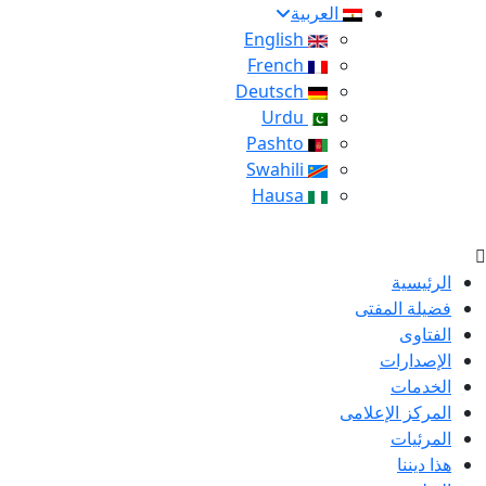
العربية
English
French
Deutsch
Urdu
Pashto
Swahili
Hausa
الرئيسية
فضيلة المفتى
الفتاوى
الإصدارات
الخدمات
المركز الإعلامى
المرئيات
هذا ديننا