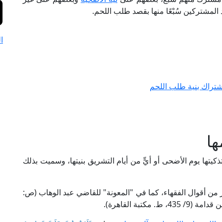
د المشتركين سُبْعًا منها بقصد طلب اللحم.
ا
شتراك بنية طلب اللحم
ها
ذكيتها يوم الأضحى أو أيٍّ من أيام التشريق بنيتها، وسميت بذلك
 من أقوال الفقهاء، كما في "المعونة" للقاضي عبد الوهاب (ص: