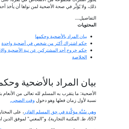
ذلك، ولا يُؤثِّر في صحة الأضحية لمن نواها أن يأخذ أح
التفاصيل....
المحتويات
بيان المراد بالأضحية وحكمها
حكم اشتراك أكثر من شخص في أضحية واحدة
حكم خروج أحد المشتركين عن نية الأضحية والا
الخلاصة
بيان المراد بالأضحية وحكم
الأضحية: ما يتقرب به المسلم لله تعالى من الأنعام بت
نسبة لأول زمان فعلها وهو دخول
وقت الضحى.
وهي سُنَّة مؤكَّدة في حق المسلم القادر
، على المختار
657، ط. المكتبة التجارية)، و"المغني" لموفق الدين ابن قدامة (9/ 435، ط. مكتبة القاهرة).