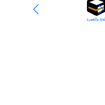
لحج والعمرة
رمضان