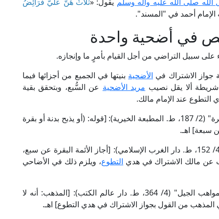
الله صلى الله عليه وآله وسلم
يقول: «
ثَلَاثٌ هُنَّ عَلَيَّ فَرَائِضُ
الإمام أحمد في "المسند".
ص في أضحية واحدة
على سبيل التراضي من أجل القيام بأمرٍ ما وإنجازه.
ة جواز الاشتراك في
الأضحية
بنيتها في الجميع من أجزائها فيما
، شريطة ألا يقل نصيب
مريد الأضحية
عن السُّبع، وبتحقق بقية
 التطوع عند الإمام مالك.
قال الإمام أبو بكر الحدادي الحنفي في "الجوهرة النيرة" (2/ 187، ط. المطبعة الخيرية): [قوله: (أو يذبح بدنة أو بقرة
 سبعة] اهـ.
وقال شهاب الدين القرافي المالكي في "الذخيرة" (4/ 152، ط. دار الغرب الإسلامي): [أجاز الأئمة البقرة عن سبع،
ب عن مالك الاشتراك في هدي
التطوع
، ويلزم ذلك في الأضاحي
وقال شمس الدين الحطاب الرُّعَيْني المالكي في "مواهب الجيل" (4/ 364، ط. دار عالم الكتب): [المذهب: أنه لا
المذهب من القول بجواز الاشتراك في هدي التطوع] اهـ.