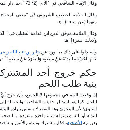
وقال الإمام الشافعي في "الأم" (2/ 173، ط. دار المعرفة): [إن اشترك سبعة في بدنة أو بقرة أجزأتهم] اهـ.
منهما (عن سبعة)] اهـ.
وكذلك البقرة] اهـ.
واستدلوا على ذلك بما ورد عن
جابر بن عبد الله رضي 
عَامَ الْحُدَيْبِيَةِ الْبَدَنَةَ عَنْ سَبْعَةٍ، وَالْبَقَرَةَ عَنْ 
حكم خروج أحد المشتركين
بنية طلب اللحم
إذا وقعت النية في مجموعها لا الجميع، بأن خرج أي
اللحم -كما هو السؤال- فذهب الشافعية والحنابلة إلى 
للفتوى؛ لأن المجزئ وهو السبع لا ينتقص بإرادة المش
البدنة أو البقرة بمنزلة شاة واحدة منفردة، والتضحية 
بغير نية
الأضحية
، فكل مشترك ونيته، والأمور بمقاصده