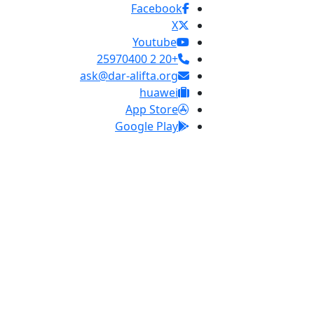
Facebook
X
Youtube
+20 2 25970400
ask@dar-alifta.org
huawei
App Store
Google Play