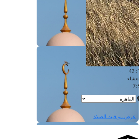
لفجر
4
لشروق
6
لظهر
1
لعصر
4:3
لمغرب
7 
لعشاء
9
عرض مواقيت الصلاة