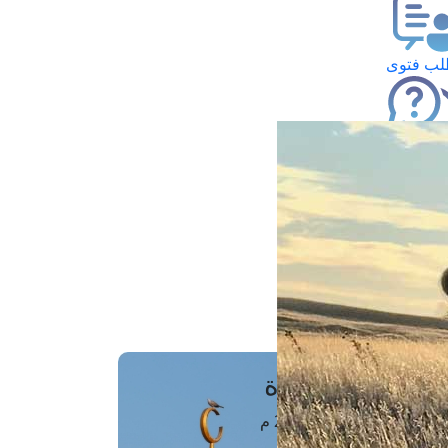
ب فتوى
تعلام عن فتوى
ز موعد
فتوى الهاتفية
َواقِيتُ الصَّـــلاة
اهرة · 09 أغسطس 2026 م