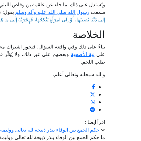
ويُستدل على ذلك بما جاء عن علقمة بن وقاص الليث
سمعت
رسول الله صلى الله عليه وآله وسلم
يقول: «
إِلَى دُنْيَا يُصِيبُهَا، أَوْ إِلَى امْرَأَةٍ يَنْكِحُهَا، فَهِجْرَتُهُ إِلَى مَا هَاج
الخلاصة
بناءً على ذلك وفي واقعة السؤال: فيجوز اشتراك مج
على
نية الأضحية
وبعضهم على غير ذلك، ولا يُؤثِّر ف
طلب اللحم.
والله سبحانه وتعالى أعلم.
اقرأ أيضا :
حكم الجمع بين الوفاء بنذر ذبيحة لله تعالى ووليمة 
ما حكم الجمع بين الوفاء بنذر ذبيحة لله تعالى ووليمة