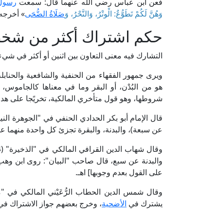
فعن ابن عباس رضي الله عنهما قال: سمعت
رسول 
وَهُنَّ لَكُمْ تَطَوُّعٌ: الْوتْرُ، وَالنَّحْرُ، وَ
صَلَاةُ الضُّحَى
» أخرجه 
حكم اشتراك أكثر من شخ
التشارك فيه معنى التعاون بين اثنين أو أكثر في شيء 
ويرى جمهور الفقهاء من الحنفية والشافعية والحنابل
هو من البُدْن، أو البقر وما في معناها كالجاموس
شروطها، وهو قول متأخري المالكية، تخريًجا على هدي
عن سبعة)، والبدنة، والبقرة تجزئ كل واحدة منهما عن
والبدنة عن سبع، قال صاحب "البيان": روى ابن وه
على القول بعدم وجوبها] اهـ.
يشترك في
الأضحية
، وخرج بعضهم جواز الاشتراك في 