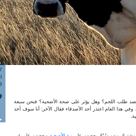
ا
 :43
ا
 :18
ا
 : 0
ا
7
ا
: 42
ا
 :7
بقصد طلب اللحم؟ وهل يؤثر على صحة الأضحية؟ فنحن سبعة
ي هذا العام اعتذر أحد الأصدقاء فقال الآخر: أنا سوف آخذ
ة.
مشترك منهم سُبْعٌ، بعضهم على
نية الأضحية
وبعضهم على غير