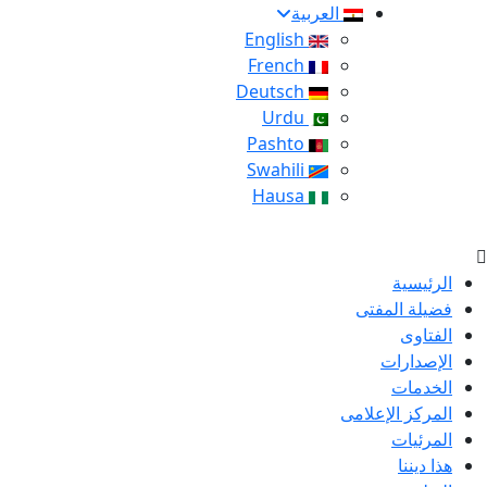
العربية
English
French
Deutsch
Urdu
Pashto
Swahili
Hausa
الرئيسية
فضيلة المفتى
الفتاوى
الإصدارات
الخدمات
المركز الإعلامى
المرئيات
هذا ديننا