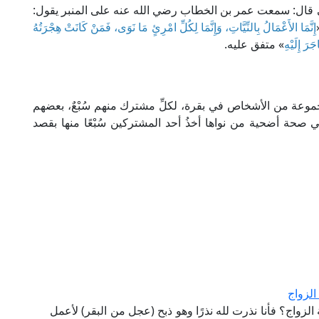
ي قال: سمعت عمر بن الخطاب رضي الله عنه على المنبر يقول:
إِنَّمَا الأَعْمَالُ بِالنِّيَّاتِ، وَإِنَّمَا لِكُلِّ امْرِئٍ مَا نَوَى، فَمَنْ كَانَتْ هِجْرَتُهُ
َرَ إِلَيْهِ
» متفق عليه.
موعة من الأشخاص في بقرة، لكلِّ مشترك منهم سُبْعٌ، بعضهم
ي صحة أضحية من نواها أخذُ أحد المشتركين سُبْعًا منها بقصد
الزواج
 الزواج؟ فأنا نذرت لله نذرًا وهو ذبح (عجل من البقر) لأعمل