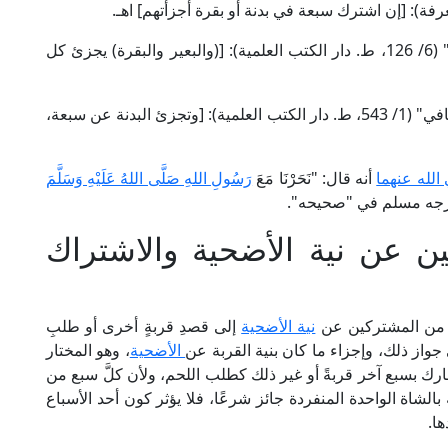
وقال العلامة الخطيب الشربيني في "مغني المحتاج" (6/ 126، ط. دار الكتب العلمية): [(والبعير والبقرة) يجزئ كل
وقال العلامة موفق الدين ابن قدامة الحنبلي في "الكافي" (1/ 543، ط. دار الكتب العلمية): [وتجزئ البدنة عن سبعة،
الله عنهما
أنه قال: "نَحَرْنَا مَعَ
رَسُولِ اللهِ صَلَّى اللهُ عَلَيْهِ وَسَلَّمَ
سَبْعَةٍ" أخرجه مسلم في "صحيحه".
 عن نية الأضحية والاشتراك
ٌّ من المشتركين عن
نية الأضحية
إلى قصدِ قربةٍ أخرى أو طلبِ
جواز ذلك، وإجزاء ما كان بنية القربة عن
الأضحية
، وهو المختار
ارك بسبع آخر قربةً أو غير ذلك كطلب اللحم، ولأن كلَّ سبع من
بالشاة الواحدة المنفردة جائز شرعًا، فلا يؤثر كون أحد الأسباع
ا.