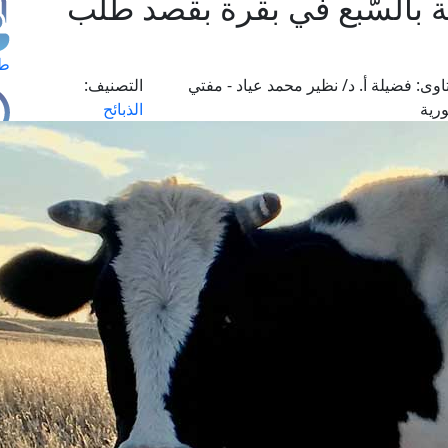
 بالسُّبع في بقرة بقصد طلب
طل
اوى:
فضيلة أ. د/ نظير محمد عياد - مفتي
التصنيف:
رية
الذبائح
اس
حج
ال
م
الق