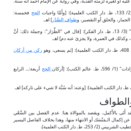
ليه أو لغيره لزمته الفدية، وفي رواية عن الإمام أحمد أنه سنة.
الحج
فخمسة:
لجمار، والحلق أو التقصير، و
طواف الصَّدْر
] اهـ.
وقال العَلَّامة الحطاب المالكي في "مواهب الجليل" (3/ 13، ط. دار الفكر): [قال في "الطِّرَاز": وجملة ذلك: أنَّ
به، وكذلك في العمرة، ولا يجزئ عنه دم] اهـ.
ركن من أركان
تب): [أركان
الحج
أربعة:... الرابع
والطواف
 أَتَى بالأَكمل، ويقصد بالموالاة هنا: عدم الفصل بين السَّعْي
عن إكمال الـمَنْسَك أو الانتهاء منها، وهذا بخلاف الفاصل اليسير
2، ط. دار الكتب العلمية).