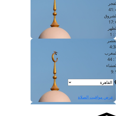
لفجر
4
لشروق
6
لظهر
1
لعصر
4:3
لمغرب
7 
لعشاء
9
عرض مواقيت الصلاة