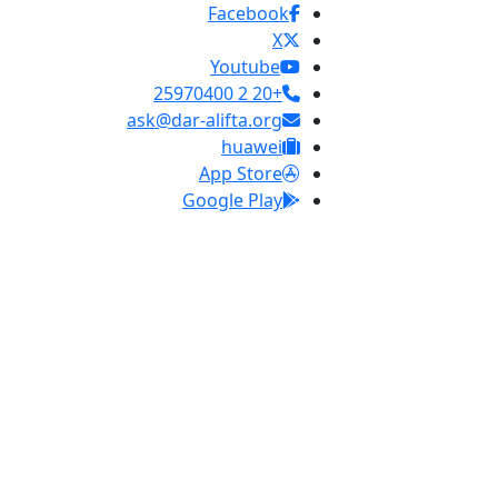
Facebook
X
Youtube
+20 2 25970400
ask@dar-alifta.org
huawei
App Store
Google Play