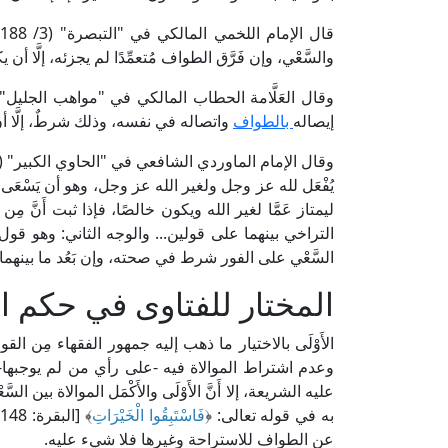
قال الإمام اللخمي المالكي في "التبصرة" (3/ 1188، ط. وزارة الأوقاف القطرية): [ويوالي بين
والسَّعْي، وإن فَرَّق الطواف مُتعمِّدًا لم يجزئه، إلَّا 
إيصاله
بالطواف
واتصاله في نفسه، وذلك شرطٌ، إلَّا أنّ
وقال الإمام الماوردي الشافعي في "الحاوي الكبير" (4/ 157، ط. دار الكتب العلمية): [والسعي بين
يُفْعَل لله عز وجل ولغير الله عز وجل، وهو أن يَسْعَى بي
ليمتاز عَمَّا لغير الله ويكون خالصًا، فإذا ثبت أَنَّ م
التراخي بينهما على قولين... والوجه الثاني: وهو قول أص
السَّعْي على الفور شرط في صحته، وإن بَعُد ما بينهما لم
المختار للفتاوى في حكم ا
الأَوْلَى بالاختيار ما ذهب إليه جمهور الفقهاء مِن القول ب
وعدم اشتراط الموالاة فيه -على رأي من لم يوجبها-،
عليه الشريعة، إلا أَنَّ الأَوْلَى والأَكْمَل الموالاة بي
به في قوله تعالى: ﴿
فَاسْتَبِقُوا الْخَيْرَاتِ
﴾
عن الطواف للاستراحة وغيرها فلا شيء عليه.