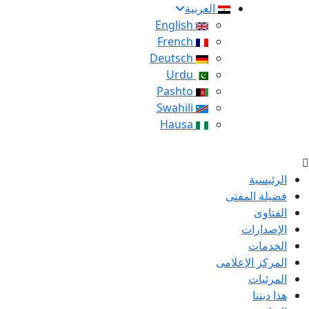
العربية
English
French
Deutsch
Urdu
Pashto
Swahili
Hausa
الرئيسية
فضيلة المفتى
الفتاوى
الإصدارات
الخدمات
المركز الإعلامى
المرئيات
هذا ديننا