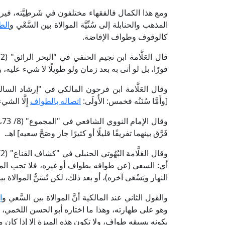
ومع هذا الكمال فالفقهاء مختلفون في شَرطِيَّته، فير
المذهب والحنابلة إلى سُنِّيَّة الموالاة بين السَّعْي و
الط
كالوقوف وطواف الإفاضة.
قال العَلَّامة ابن نجيم الحنفي في "البحر الرائق" (2/ 357، ط. دار الكتاب الإسلامي): [السَّعْي لا يجب بعد
فورًا، بل لو أتى به بعد زمان ولو طويلًا لا شيء عليه، وال
[وأَمَّا سُنَنُه فخمس: الأُولَى:
اتصاله بالطواف
إِلَّا الشي
وقال الإمام النووي الشافعي في "المجموع" (8/ 73، ط. دار الفكر): [(وأَمَّا)
فَرَّق بينهما تفريقًا قليلًا أو كثيرًا جاز وصَحَّ سعيه] اهـ.
أي: السعي (عن طوافه بطواف أو غيره، فلا تجب الموال
النهار ويَسْعَى آخره)، أو بعد ذلك، لكن تُسَنُّ الموالاة بين
والقول الثاني عند المالكية أنَّ الموالاة بين السَّعي و
ا
وهو على طهارته، وهذا ما اختاره أبو الحسن اللخمي، 
بكونه يسبقه طواف، ولا تكون هذه الميزة إلا إذا كان موا