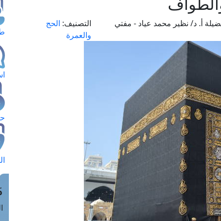
والطواف
يلة أ. د/ نظير محمد عياد - مفتي
التصنيف:
الحج
طل
والعمرة
اس
حج
ال
م
الق