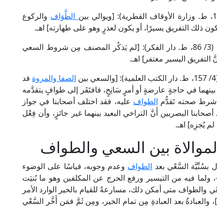
الطَّوَاف
والركوع
أن يكون ذلك التفريق يسيرًا، أو يكون لعذرٍ وهو على طهارته] اهـ.
وقال العَلَّامة الحطاب المالكي في "مواهب الجليل" (3/ 86، ط. دار الفكر): [لم يَذكُر المصنف مِن شروط السعي
َ التفريق اليسير مغتفر] اهـ.
الصفا والمروة
قد
نهما في حاجةٍ عارضةٍ أو أمرٍ سَانِحٍ، فافتَقَر إلى طوافٍ يتقدَّمه
ِن شرط صحته تَقدُّم
الطواف
عليه، فقد اختلف أصحابنا في جواز
حابنا البصريين أَنَّ التراخي البعيد بينهما غير جائزٍ، وأن فِعْل
 يُجزِه] اهـ.
لموالاة بين السعي والطواف
سُنِّيَّة السَّعْي بعد
الطواف
وعدم وجوبه، قياسًا على الوضوء
 ولما فيه من التيسير ورفع الحرج عن المكلفين وهو ما بُنيَت
ن السَّعْي والطواف متى أمكن ذلك، مسارعةً للقيام بالخير الوارد الأمر
 [البقرة: 148]، والعبادةُ بعد العبادةِ مِن تمام الخير، ومِن ثَمَّ فمَن أَخَّر السَّعْي