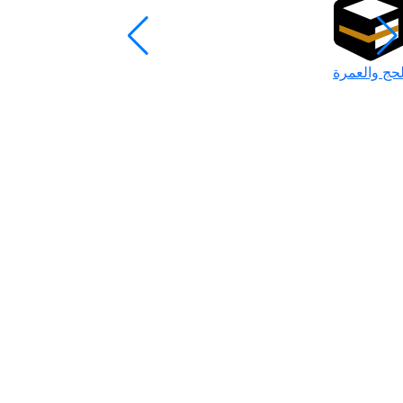
لحج والعمرة
رمضان