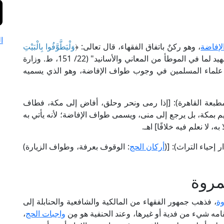
ا
إفاضة
، وهو ركنٌ باتفاق الفقهاء، قال تعالى: ﴿
وَلْيَطَّوَّفُوا بِالْبَيْتِ
﴾ [الحج: 29]، قال الإمام ابن عبد البر في "التمهيد لما في الموطأ من المعاني والأسانيد" (22/ 151، ط. وزارة
ن علماء المسلمين في وجوب طواف الإفاضة، وهو الذي يسميه
م ابن قدامة في "المغني" (3/ 390، ط. مطبعة القاهرة): [إذا رمى ونحر وحلق، أفاض إلى مكة، فطاف
يم بمكة، بل يرجع إلى منى، ويسمى طواف الإفاضة؛ لأنه يأتي به
، لا نعلم فيه خلافًا] اهـ.
أركان الحج
: الوقوف بعرفة، وطواف الزيارة)
مروة
وة
، فذهب جمهور الفقهاء من المالكية والشافعية والحنابلة إلى
مقامه شيء من فدية أو غيرها، وعند الحنفية هو مِن
واجبات الحج
،