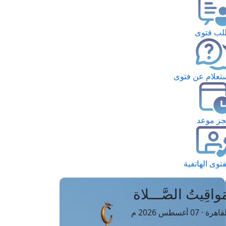
ب فتوى
تعلام عن فتوى
ز موعد
فتوى الهاتفية
َواقِيتُ الصَّـــلاة
اهرة · 07 أغسطس 2026 م