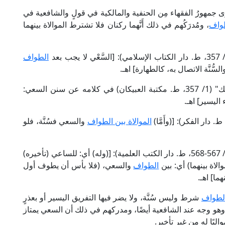
ى جمهورُ الفقهاء مِن الحنفية والمالكية في قولٍ والشافعية في
واف
، ومُدرَكُهم في ذلك أَنَّهما ركنان فلا تشترط الموالاة بينهما
الطواف
سُّنَّة الاتصال به، كالطهارة] اهـ.
وقال العَلَّامة ابن فرحون المالكي في "إرشاد السالك" (1/ 357، ط. مكتبة العبيكان) في كلامه عن سنن السعي:
ء اليسير] اهـ.
الموالاة بين الطواف
والسعي فسُنَّة، فلو
وقال العَلَّامة البُهُوتي الحنبلي في "كشاف القناع" (2/ 567-568، ط. دار الكتب العلمية): [(وله) أي: للساعي (تأخيره)
اة بينهما) أي: بين
الطواف
والسعي، (فلا بأس أن يطوف أول
هما] اهـ.
لطواف
شرط وليس سُنَّة، ولا يضر فيها التفريق اليسير أو بعذرٍ
وهو وجه عند الشافعية أيضًا، ومدركهم في ذلك أن السعي يمتاز
ليًا له من غير تأخير.