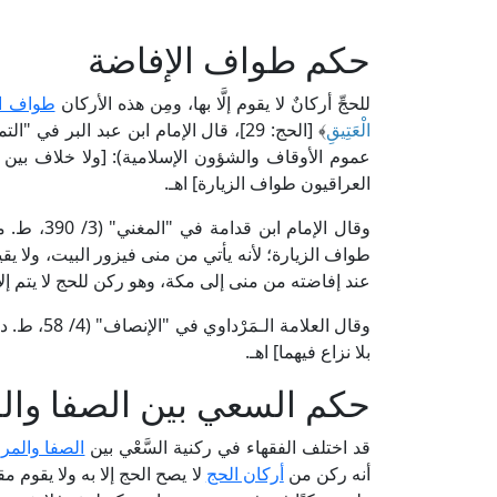
حكم طواف الإفاضة
للحجِّ أركانٌ لا يقوم إلَّا بها، ومِن هذه الأركان
طواف ال
الْعَتِيقِ
عموم الأوقاف والشؤون الإسلامية): [ولا خلاف بي
العراقيون طواف الزيارة] اهـ.
وقال الإما
طواف الزيارة؛ لأنه يأتي من منى فيزور البيت، ولا يق
عند إفاضته من منى إلى مكة، وهو ركن للحج لا يتم إلا به
وقال العلامة الـمَرْداوي في "الإنصاف" (4/ 58، ط. دار إحياء التراث): [(
بلا نزاع فيهما] اهـ.
حكم السعي بين الصفا وال
قد اختلف الفقهاء في ركنية السَّعْي بين
الصفا والمر
أنه ركن من
أركان الحج
لا يصح الحج إلا به ولا يقوم 