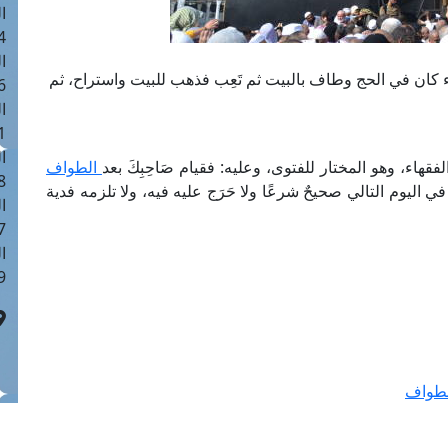
ا
 :41
ا
 كان في الحج وطاف بالبيت ثم تَعِب فذهب للبيت واستراح، ثم
 :17
ا
 : 1
ا
هاء، وهو المختار للفتوى، وعليه: فقيام صَاحِبِكَ بعد
الطواف
8
ي اليوم التالي صحيحٌ شرعًا ولا حَرَج عليه فيه، ولا تلزمه فدية
ا
: 44
ا
 :9
الطواف