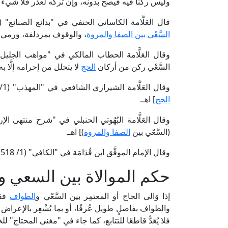
وليس ركنًا فيه فيصح بدونه، وإن تركه لعذر فلا شيء ع
قال العَلَّامة الكاساني الحنفي في "بدائع الصنائع" (2/ 133، ط. دار الكتب العلمية): [وأَمَّا واجبات
السَّعْي بين الصفا والمروة
، والوقوف بمزدلفة، ورمي ا
السَّعْي ركن من أركان
الحج
لا يتحلل من إحرامه إلَّا 
وقال العَلَّامة الشيرازي الشافعي في "المهذب" (1/ 408، ط. دار الكتب العلمية): [ثم يسعى، وهو
الحج
] اهـ.
وقال العَلَّامة البُهُوتي الحنبلي في "شرح منتهى الإرادات" (1/ 596، ط. عالم الك
(السَّعْي بين
الصفا والمروة
)] اهـ.
وقال الإمام الموفَّق ابن قُدَامَة في "الكافي" (1/ 518، ط. دار الكتب العلمية): [وعنه: أنه سُنَّة لا شيء على تاركه] اهـ.
حكم الموالاة بين السعي 
إذا وَالى الحاج أو المعتمِر بين السَّعْي و
الطواف
فقد
والطواف بفاصلٍ طويل عُرفًا، أو بما يُشْعِر بالإعراض 
فلا يُعَدُّ قاطعًا للتتابع، كما جاء في "مغني المحتاج" للخطيب الشربيني (2/ 53