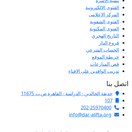
تنمية الأسرة
الفتوى الإلكترونية
المركز الإعلامى
الفتوى الشفوية
الفتوى المكتوبة
التاريخ الهجري
فروع الدار
الحساب الشرعي
خريطة الموقع
فض المنازعات
تدريب الوافدين على الإفتاء
اتصل بنا
حديقة الخالدين - الدراسة - القاهرة ص.ب 11675
107
202-25970400
info@dar-alifta.org