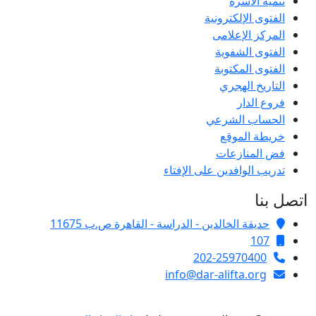
تنمية الأسرة
الفتوى الإلكترونية
المركز الإعلامى
الفتوى الشفوية
الفتوى المكتوبة
التاريخ الهجري
فروع الدار
الحساب الشرعي
خريطة الموقع
فض المنازعات
تدريب الوافدين على الإفتاء
اتصل بنا
حديقة الخالدين - الدراسة - القاهرة ص.ب 11675
107
202-25970400
info@dar-alifta.org