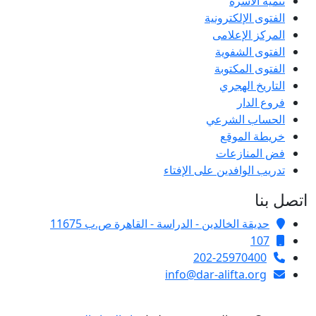
تنمية الأسرة
الفتوى الإلكترونية
المركز الإعلامى
الفتوى الشفوية
الفتوى المكتوبة
التاريخ الهجري
فروع الدار
الحساب الشرعي
خريطة الموقع
فض المنازعات
تدريب الوافدين على الإفتاء
اتصل بنا
حديقة الخالدين - الدراسة - القاهرة ص.ب 11675
107
202-25970400
info@dar-alifta.org