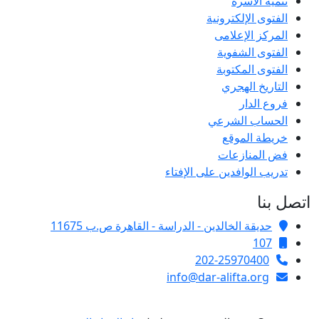
تنمية الأسرة
الفتوى الإلكترونية
المركز الإعلامى
الفتوى الشفوية
الفتوى المكتوبة
التاريخ الهجري
فروع الدار
الحساب الشرعي
خريطة الموقع
فض المنازعات
تدريب الوافدين على الإفتاء
اتصل بنا
حديقة الخالدين - الدراسة - القاهرة ص.ب 11675
107
202-25970400
info@dar-alifta.org