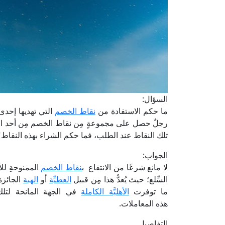
السؤال:
ما حكم الاستفادة من
نقاط الخصم
التي تهديها إحدى
رجلٌ حصل على مجموعةٍ مِن نقاط الخصم مِن أحد المتا
تلك النقاط عند الطلب، فما حكم الشراء بهذه النقاط
الجواب:
لا مانع شرعًا من الانتفاع ب
نقاط الخصم
الممنوحةِ للأ
السِّلع؛ حيث يُعدُّ هذا مِن قبيل
العطيِّة
أو
الهبة
الجائزة
ما توفرت
الأهليَّة الكاملة
في الجهة المانحة لتلك 
هذه المعاملات.
التفاصيل....