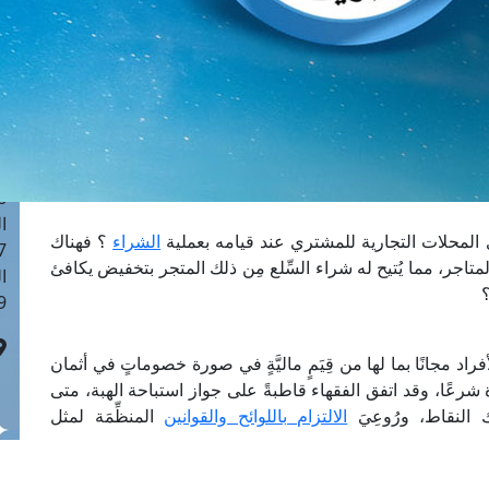
ا
 :40
ا
 :17
ا
 : 1
ا
8
ا
 المحلات التجارية للمشتري عند قيامه بعملية
الشراء
؟ فهناك
: 45
جر، مما يُتيح له شراء السِّلع مِن ذلك المتجر بتخفيض يكافئ
ا
؟
 :10
فراد مجانًا بما لها من قِيَمٍ ماليَّةٍ في صورة خصوماتٍ في أثمان
 شرعًا، وقد اتفق الفقهاء قاطبةً على جواز استباحة الهبة، متى
النقاط، ورُوعِيَ
الالتزام باللوائح والقوانين
المنظِّمَة لمثل