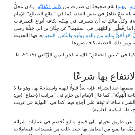
ةٍ
، و
هبة
ٍ) تقع صحيحةً إن صدرت مِن
كامل الأهليَّة
، وكان محلُّ
بله نفعٌ ظاهرٌ في نفس العقد، كما في "بدائع الصنائع" للإمام
1، ط. دار الكتب العلمية)، وكلُّ مالكٍ له أن يتصرف في مِلكه بكافة أنواع التصرفات
َقُطْنِي والبَيْهَقِي في "سننهما" عن حِبَّانَ بن أبي جَبَلَة رضي
ُ أَحَدٍ أَحَقُّ بِمَالِهِ مِنْ وَالِدِهِ وَوَلَدِهِ وَالنَّاسِ أَجْمَعِينَ
». فهذا الحديث
، ومِن ذلك: العطية بكافة صورها.
بالإجماع، كما في "تبيين الحقائق" للإمام فخر الدين الزَّيْلَعِي (5/ 91، ط.
تفاع بها شرعًا
ها عند الشراء، فإنه يعدُّ قبولًا للهبة واستباحةً لها، وهو ما لا
احَة الْهَدِيَّة"، كما قال الإمام ابن حَزْم في "مراتب الإجماع" (ص:
لشيء مباحًا لا تَبِعَة على آخِذِهِ فيه، كما في "النهاية في غريب
ط عن طريق تحويلها إلى قيمةٍ ماليةٍ تُخصَم في عمليات شرائه
 ثمَّة ما يَمنع مِن التعامل بها حيث خَلَت مِن مُفسدات المعاملات