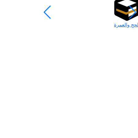
لحج والعمرة
رمضان