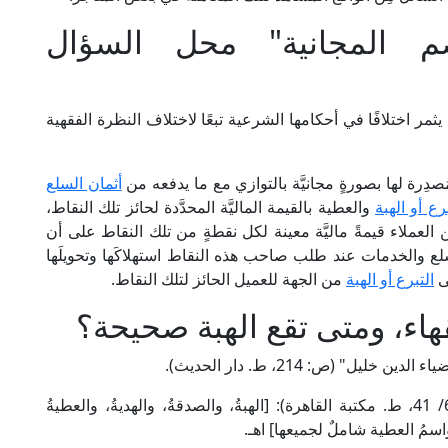
م المجانية" محل السؤال
ثمر اختلافًا في أحكامها الشرعية تبعًا لاختلاف النظرة الفقهية
صدِرة لها بصورةٍ مجانيَّة بالتوازي مع ما يدفعه من
أثمان السلع
برع أو الهبة
والعطية بالقيمة الماليَّة المحدَّدة لحائز تلك النقاط،
ِن العملاء قيمةً ماليَّة معينة لكل نقطةٍ من تلك النقاط على أن
سلع والخدمات عند طلب صاحب هذه النقاط استهلاكَها وتحويلَها
ى
التبرع أو الهبة
من الجهة للعميل الحائز لتلك النقاط.
قهاء، ومتى تقع الهبة صحيحة؟
ل" (ص: 214، ط. دار الحديث).
قال الإمام مُوفَّق الدين ابن قُدَامَة في "المغني" (6/ 41، ط. مكتبة القاهرة): [الهبةُ، والصدقةُ، والهديةُ، والعطيةُ
، واسمُ العطية شاملٌ لجميعها] اهـ.