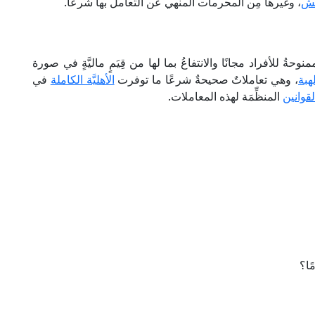
حش
، وغيرها مِن المحرمات المنهي عن التعامل بها شرعًا.
نوحةُ للأفراد مجانًا والانتفاعُ بما لها من قِيَمٍ ماليَّةٍ في صورة
هبة
، وهي تعاملاتٌ صحيحةٌ شرعًا ما توفرت
الأهليَّة الكاملة
في
لقوانين
المنظِّمَة لهذه المعاملات.
ًا؟