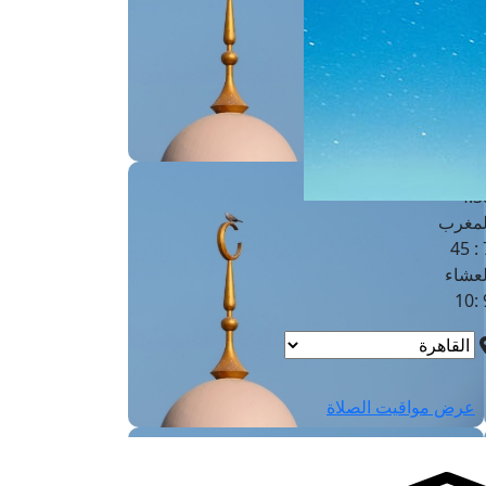
لفجر
4
لشروق
6
لظهر
1
لعصر
4:3
لمغرب
7 
لعشاء
9
عرض مواقيت الصلاة