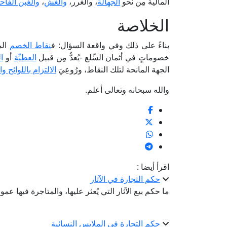
المالية مِن نحو
الجهالة
، والغرر،
والغش
،
والغَبن الفا
الخلاصة
بناءً على ذلك وفي واقعة السؤال: ف
نقاط الخصم
المم
خصوماتٍ في أثمان السِّلع -يُعدُّ مِن قبيل
العطيِّة
أو
ال
الجهة المانحة لتلك النقاط، ورُوعِيَ
الالتزام باللوائح وا
والله سبحانه وتعالى أعلم.
اقرأ أيضا :
حكم التجارة في الآثار
ما حكم بيع الآثار التي يُعثر عليها، والمتاجرة فيها عموم
حكم التجارة في الملابس النسائية