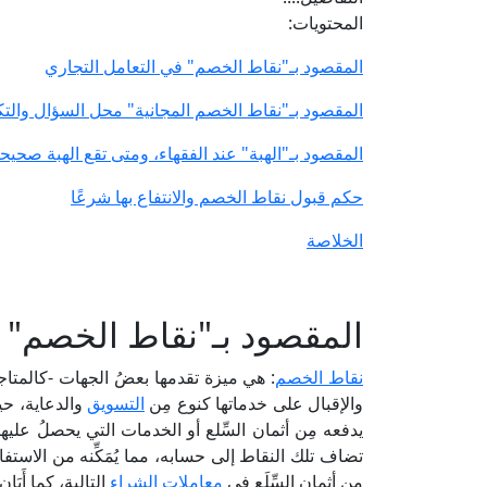
المحتويات:
المقصود بـ"نقاط الخصم" في التعامل التجاري
المقصود بـ"نقاط الخصم المجانية" محل السؤال والت
المقصود بـ"الهبة" عند الفقهاء، ومتى تقع الهبة صحيح
حكم قبول نقاط الخصم والانتفاع بها شرعًا
الخلاصة
المقصود بـ"نقاط الخصم" ف
نقاط الخصم
: هي ميزة تقدمها بعضُ الجهات -كالمتاج
والإقبال على خدماتها كنوع مِن
التسويق
والدعاية، حي
يدفعه مِن أثمان السِّلع أو الخدمات التي يحصلُ عليها
تضاف تلك النقاط إلى حسابه، مما يُمَكِّنه من الاستفادة 
مِن أثمان السِّلَع في
معاملات الشراء
التالية، كما أَب