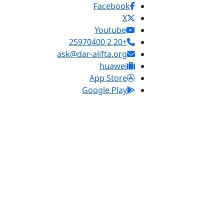
Facebook
X
Youtube
+20 2 25970400
ask@dar-alifta.org
huawei
App Store
Google Play