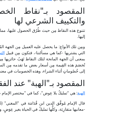
المقصود بـ"نقاط الخص
والتكييف الشرعي لها
تتنوع هذه النقاط مِن حيث طُرُق الحصول عليها، مما ي
إليها.
ومِن تلك الأنواع: ما يحصل عليه العميل مِن الجهة المُ
التي يشتريها -كما هي مسألتنا-، فتكون مِن قبيل
الت
بمعنى أن الجهة المانحة لتلك النقاط تَهَبُ حائزيها م
تُخصَمَ هذه القِيمة مِن أسعار بعض ما تقدمه مِن ال
إلى خُصُوماتٍ أثناء الشراء، وهذه الخصومات في معن
المقصود بـ"الهبة" عند الف
الهبة
: هي "تمليكٌ بلا عِوض"، كما في "مختصر الإمام ضياء الدين خلي
-معانيها متقارِبَة، وكلُّها تمليكٌ في الحياة بغير عِوَضٍ