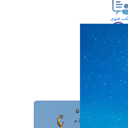
ب فتوى
تعلام عن فتوى
ز موعد
فتوى الهاتفية
َواقِيتُ الصَّـــلاة
اهرة · 06 أغسطس 2026 م