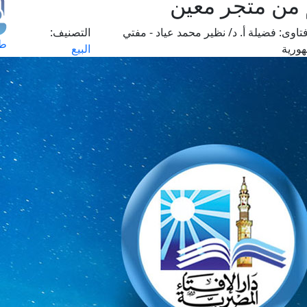
 من متجر معين
تاوى:
فضيلة أ. د/ نظير محمد عياد - مفتي
التصنيف:
طل
هورية
البيع
اس
حج
ال
م
الق