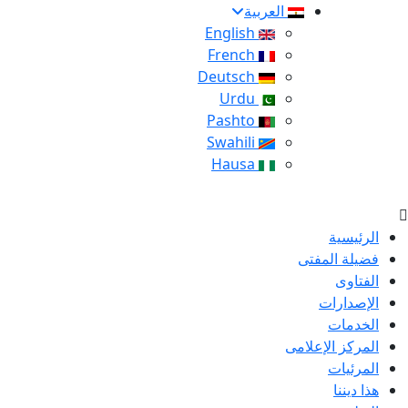
العربية
English
French
Deutsch
Urdu
Pashto
Swahili
Hausa
الرئيسية
فضيلة المفتى
الفتاوى
الإصدارات
الخدمات
المركز الإعلامى
المرئيات
هذا ديننا