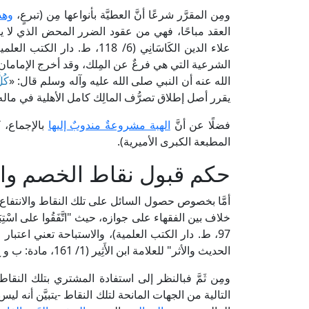
ومِن المقرَّر شرعًا أنَّ العطيَّة بأنواعها مِن (تبرعٍ،
وهدي
العقد مباحًا، فهي من عقود الضرر المحض الذي لا يقا
علاء الدين الكَاسَانِي (6/ 18
الشرعية التي هي فرعٌ عن المِلك، وقد أخرج الإمامان الدار
الله عنه أن النبي صلى الله عليه وآله وسلم قال: «
كُلّ
يقرر أصل إطلاق تصرُّف المالِك كامل الأهلية في ماله
فضلًا عن أنَّ
الهبة مشروعةٌ مندوبٌ إليها
المطبعة الكبرى الأميرية).
حكم قبول نقاط الخصم والان
أمَّا بخصوص حصول السائل على تلك النقاط والانتفاع بقيمت
خلاف بين الفقهاء على جوازه، حيث "اتَّفَقُوا على اسْتِبَ
97، ط. دار الكتب العلمية)، والاستباحة تعني اعتبار ا
الحديث والأثر" للعلامة ابن الأَثِير (1/ 161، مادة: ب و ح، ط. المكتبة العلمية).
ومِن ثَمَّ فبالنظر إلى استفادة المشتري بتلك النقا
التالية من الجهات المانحة لتلك النقاط -يتبيَّن أنه ليس