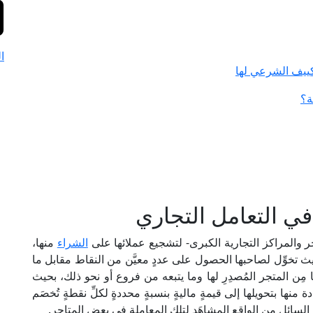
ا
كييف الشرعي لها
ة؟
ي التعامل التجاري
ر والمراكز التجارية الكبرى- لتشجيع عملائها على
الشراء
منها،
ث تخوِّل لصاحبها الحصول على عددٍ معيَّن من النقاط مقابل ما
 مِن المتجر المُصدِرِ لها وما يتبعه من فروع أو نحو ذلك، بحيث
منها بتحويلها إلى قيمةٍ ماليةٍ بنسبةٍ محددةٍ لكلِّ نقطةٍ تُخصَم
َان السائل مِن الواقع المشاهَد لتلك المعاملة في بعض المتاجر.