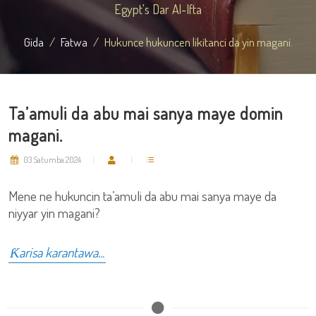
Egypt's Dar Al-Ifta
Gida
Fatwa
Hukunce hukuncen likitanci da yin magani.
Ta’amuli da abu mai sanya maye domin
magani.
03 Satumba 2024
Mene ne hukuncin ta’amuli da abu mai sanya maye da
niyyar yin magani?
Ƙarisa karantawa...