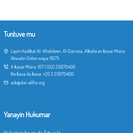
Tuntuve mu
Layin Hadiƙat Al- Khalideen, Al-Darrasa, Alƙahiran ƙasar Misira.
Akwatin Gidan waya 11675
A ƙasar Misira:
107
|
(02) 25970400
Na ƙasa da ƙasa:
+20 2 25970400
ask@dar-alifta.org
Yanayin Hukumar
Hukumar bayar da Fatwa ta