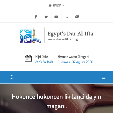
HAUSA
Facebook
Twitter
Youtube
+20 2 25970400
ask@dar-alifta.org
Hijri Date
Kwanan watan Giregori
24 Safar 1448
Jummaʼa, 07 Agusta 2026
Hukunce hukuncen likitanci da yin
magani.