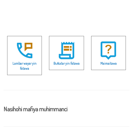
Lambar wayar yin
Buƙatar yin Fatawa
Maimaitawa
Fatawa
Nasihohi mafiya muhimmanci