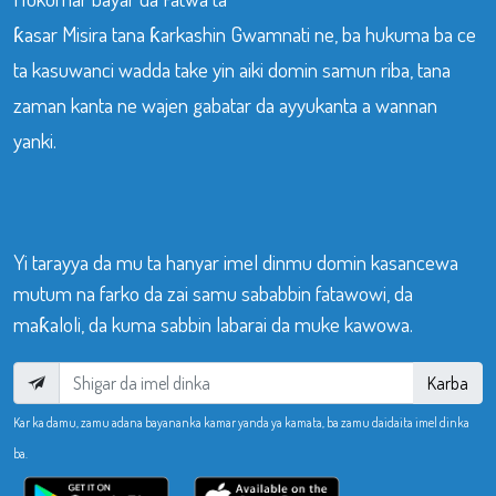
ƙasar Misira tana ƙarkashin Gwamnati ne, ba hukuma ba ce
ta kasuwanci wadda take yin aiki domin samun riba, tana
zaman kanta ne wajen gabatar da ayyukanta a wannan
yanki.
Yi tarayya da mu ta hanyar imel dinmu domin kasancewa
mutum na farko da zai samu sababbin fatawowi, da
maƙaloli, da kuma sabbin labarai da muke kawowa.
Karba
Kar ka damu, zamu adana bayananka kamar yanda ya kamata, ba zamu daidaita imel dinka
ba.