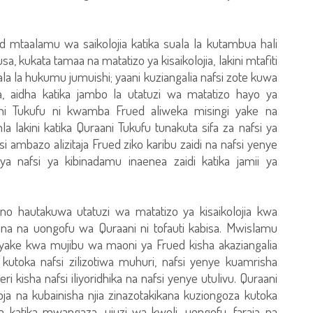
 mtaalamu wa saikolojia katika suala la kutambua hali
, kukata tamaa na matatizo ya kisaikolojia, lakini mtafiti
la la hukumu jumuishi; yaani kuziangalia nafsi zote kuwa
, aidha katika jambo la utatuzi wa matatizo hayo ya
raani Tukufu ni kwamba Frued aliweka misingi yake na
a lakini katika Quraani Tukufu tunakuta sifa za nafsi ya
fsi ambazo alizitaja Frued ziko karibu zaidi na nafsi yenye
 nafsi ya kibinadamu inaenea zaidi katika jamii ya
no hautakuwa utatuzi wa matatizo ya kisaikolojia kwa
ana na uongofu wa Quraani ni tofauti kabisa. Mwislamu
i yake kwa mujibu wa maoni ya Frued kisha akaziangalia
a kutoka nafsi zilizotiwa muhuri, nafsi yenye kuamrisha
eri kisha nafsi iliyoridhika na nafsi yenye utulivu. Quraani
ja na kubainisha njia zinazotakikana kuziongoza kutoka
a katika mwangaza, ujuzi wa kweli, uongofu, faraja na