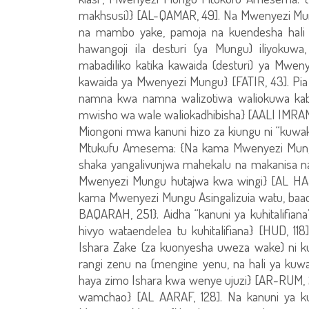
makhsusi)} [AL-QAMAR, 49]. Na Mwenyezi Mun
na mambo yake, pamoja na kuendesha hali
hawangoji ila desturi (ya Mungu) iliyokuwa
mabadiliko katika kawaida (desturi) ya Mwe
kawaida ya Mwenyezi Mungu} [FATIR, 43]. P
namna kwa namna walizotiwa waliokuwa kabla
mwisho wa wale waliokadhibisha} [AALI IMRAN,
Miongoni mwa kanuni hizo za kiungu ni “ku
Mtukufu Amesema: {Na kama Mwenyezi Mungu 
shaka yangalivunjwa mahekalu na makanisa na
Mwenyezi Mungu hutajwa kwa wingi} [AL HAJ
kama Mwenyezi Mungu Asingalizuia watu, baadhi
BAQARAH, 251}. Aidha “kanuni ya kuhitalifia
hivyo wataendelea tu kuhitalifiana} [HUD, 
Ishara Zake (za kuonyesha uweza wake) ni ku
rangi zenu na (mengine yenu, na hali ya kuw
haya zimo Ishara kwa wenye ujuzi} [AR-RUM,
wamchao} [AL AARAF, 128]. Na kanuni ya ku