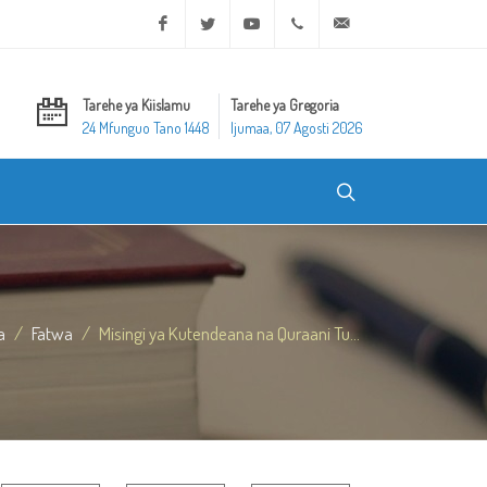
Facebook
Twitter
Youtube
+20 2 25970400
ask@dar-alifta.org
Tarehe ya Kiislamu
Tarehe ya Gregoria
24 Mfunguo Tano 1448
Ijumaa, 07 Agosti 2026
a
Fatwa
Misingi ya Kutendeana na Quraani Tu...