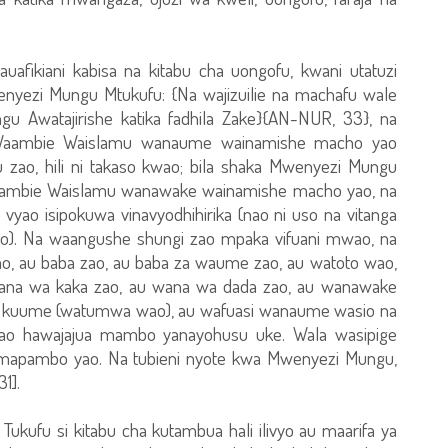
uafikiani kabisa na kitabu cha uongofu, kwani utatuzi
nyezi Mungu Mtukufu: {Na wajizuilie na machafu wale
 Awatajirishe katika fadhila Zake}{AN-NUR, 33}, na
Waambie Waislamu wanaume wainamishe macho yao
u zao, hili ni takaso kwao; bila shaka Mwenyezi Mungu
waambie Waislamu wanawake wainamishe macho yao, na
 vyao isipokuwa vinavyodhihirika (nao ni uso na vitanga
). Na waangushe shungi zao mpaka vifuani mwao, na
 au baba zao, au baba za waume zao, au watoto wao,
ana wa kaka zao, au wana wa dada zao, au wanawake
 ya kuume (watumwa wao), au wafuasi wanaume wasio na
o hawajajua mambo yanayohusu uke. Wala wasipige
ka mapambo yao. Na tubieni nyote kwa Mwenyezi Mungu,
1].
kufu si kitabu cha kutambua hali ilivyo au maarifa ya