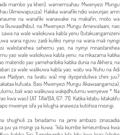
wasaidii mambo ya kheri); wamemsahau Mwenyezi Mungu
hau (Amewapuuza). Hakika wanafiki ndio wavunjao amri
naume na wanafiki wanawake na makafiri, moto wa
a (kuwaadhibu); na Mwenyezi Mungu Amewalaani; nao
i) sawa na wale waliokuwa kabla yenu (tutakuangamizeni
wa wana nguvu zaidi kuliko nyinyi na wana mali nyingi
Basi walistarehea sehemu yao, na nyinyi mnaistarehea
u yao wale waliokuwa kabla yenu; na mkazama katika
 matendo yao yameharibika katika dunia na Akhera; na
 habari za wale walikuwa kabla yao; watu wa Nuhu na Adi
 Madyan, na (watu wa) miji iliyopinduliwa chini juu?
akakataa kufuata. Basi Mwenyezi Mungu Akawaangamiza);
umu, bali wao walikuwa wakijidhulumu wenyewe * Na
 kwa wao} [AT TAWBA, 67: 71]. Katika kitabu kitakatifu
bapo mwenye sifa ya kilugha anaweza kutohoa misingi.
ha shughuli za binadamu na jamii ambazo zinasaidia
ika juu ya msingi ya kuwa: “kila kiumbe kimeumbwa kwa
wa hakika Sisi Tumekiumba kila kitu kwa kiasi (chake