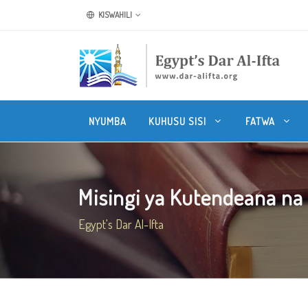
KISWAHILI
NYUMBA
KUHUSU SISI
FATWA
Misingi ya Kutendeana na 
Egypt's Dar Al-Ifta