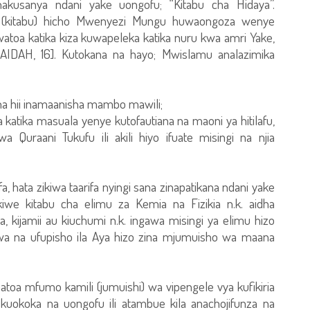
usanya ndani yake uongofu; “Kitabu cha Hidaya”.
(kitabu) hicho Mwenyezi Mungu huwaongoza wenye
uwatoa katika kiza kuwapeleka katika nuru kwa amri Yake,
MAIDAH, 16]. Kutokana na hayo; Mwislamu analazimika
 na hii inamaanisha mambo mawili;
katika masuala yenye kutofautiana na maoni ya hitilafu,
 Quraani Tukufu ili akili hiyo ifuate misingi na njia
rifa, hata zikiwa taarifa nyingi sana zinapatikana ndani yake
kiwe kitabu cha elimu za Kemia na Fizikia n.k. aidha
, kijamii au kiuchumi n.k. ingawa misingi ya elimu hizo
kiwa na ufupisho ila Aya hizo zina mjumuisho wa maana
atoa mfumo kamili (jumuishi) wa vipengele vya kufikiria
okoka na uongofu ili atambue kila anachojifunza na