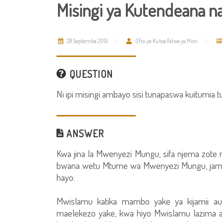
Misingi ya Kutendeana n
28 Septemba 2015
Ofisi ya Kutoa Fatwa ya Misri
QUESTION
Ni ipi misingi ambayo sisi tunapaswa kuitumia
ANSWER
Kwa jina la Mwenyezi Mungu, sifa njema zot
bwana wetu Mtume wa Mwenyezi Mungu, jama
hayo:
Mwislamu katika mambo yake ya kijamii au 
maelekezo yake, kwa hiyo Mwislamu lazima a