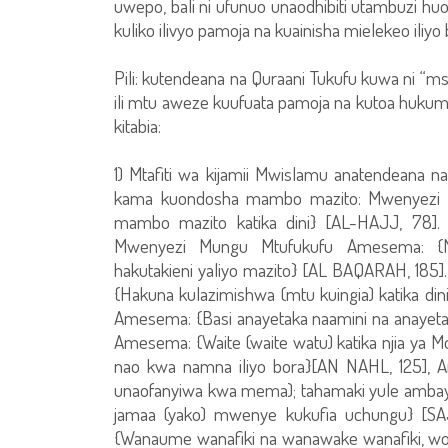
uwepo, bali ni ufunuo unaodhibiti utambuzi huo,
kuliko ilivyo pamoja na kuainisha mielekeo iliyo b
Pili: kutendeana na Quraani Tukufu kuwa ni “ms
ili mtu aweze kuufuata pamoja na kutoa hukumu n
kitabia:
1) Mtafiti wa kijamii Mwislamu anatendeana na
kama kuondosha mambo mazito: Mwenyezi 
mambo mazito katika dini} [AL-HAJJ, 78]. M
Mwenyezi Mungu Mtufukufu Amesema: {Mw
hakutakieni yaliyo mazito} [AL BAQARAH, 18
{Hakuna kulazimishwa (mtu kuingia) katika 
Amesema: {Basi anayetaka naamini na anayet
Amesema: {Waite (waite watu) katika njia ya
nao kwa namna iliyo bora}[AN NAHL, 125],
unaofanyiwa kwa mema); tahamaki yule ambaye
jamaa (yako) mwenye kukufia uchungu} [S
{Wanaume wanafiki na wanawake wanafiki, wot