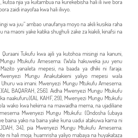
 kutoa njia ya kuitambua na kurekebisha hali ili iwe bora
ora zaidi inayofaa kwa hali ilivyo.
ingi wa juu” ambao unaufanya moyo na akili kusikia raha
a maoni yake katika shughuli zake za kiakili, kinafsi na
 Quraani Tukufu kwa ajili ya kutohoa misingi na kanuni,
Mungu Mtukufu Amesema: {Wala hakuweka juu yenu
azito yanaleta mepesi, na baada ya dhiki ni faraja:
enyezi Mungu Anakutakieni yaliyo mepesi wala
5]. Uhuru wa imani: Mwenyezi Mungu Mtukufu Amesema:
dini}[AL BAQARAH, 256]. Aidha Mwenyezi Mungu Mtukufu
aka naakufuru}[AL KAHF, 29], Mwenyezi Mungu Mtukufu
 Mola wako kwa hekima na mawaidha mema, na ujadiliane
 Amesema Mwenyezi Mungu Mtukufu: {Ondosha (ubaya
 baina yako na baina yake kuna uadui atakuwa kama ni
AJDAH, 34], pia Mwenyezi Mungu Mtukufu Amesema:
e ni hali moja; huamrisha yaliyo mabaya na huyakataza