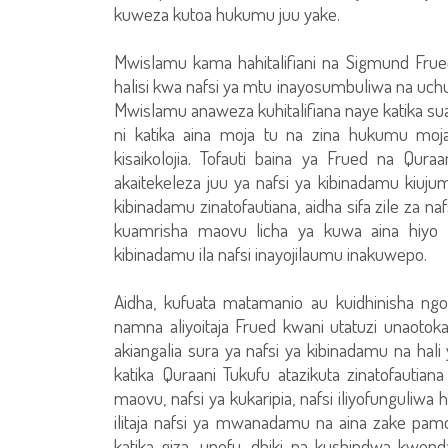
kuweza kutoa hukumu juu yake.
Mwislamu kama hahitalifiani na Sigmund Frued
halisi kwa nafsi ya mtu inayosumbuliwa na uchusa
Mwislamu anaweza kuhitalifiana naye katika sua
ni katika aina moja tu na zina hukumu moja
kisaikolojia. Tofauti baina ya Frued na Qu
akaitekeleza juu ya nafsi ya kibinadamu kiujuml
kibinadamu zinatofautiana, aidha sifa zile za na
kuamrisha maovu licha ya kuwa aina hiyo ya
kibinadamu ila nafsi inayojilaumu inakuwepo.
Aidha, kufuata matamanio au kuidhinisha ngo
namna aliyoitaja Frued kwani utatuzi unaotok
akiangalia sura ya nafsi ya kibinadamu na hal
katika Quraani Tukufu atazikuta zinatofautian
maovu, nafsi ya kukaripia, nafsi iliyofunguliwa h
ilitaja nafsi ya mwanadamu na aina zake pamo
katika giza, upofu, dhiki na kushindwa kwend