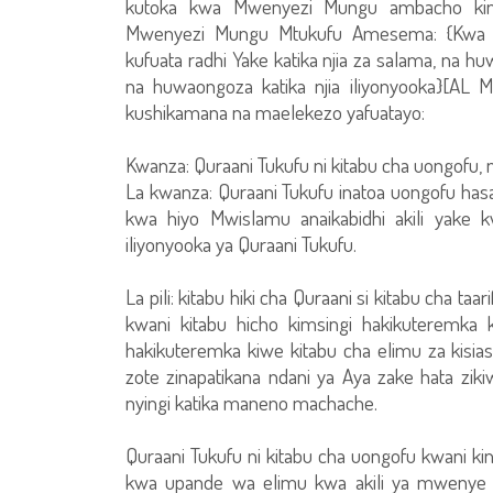
kutoka kwa Mwenyezi Mungu ambacho kinak
Mwenyezi Mungu Mtukufu Amesema: {Kwa 
kufuata radhi Yake katika njia za salama, na h
na huwaongoza katika njia iliyonyooka}[AL 
kushikamana na maelekezo yafuatayo:
Kwanza: Quraani Tukufu ni kitabu cha uongofu,
La kwanza: Quraani Tukufu inatoa uongofu hasa 
kwa hiyo Mwislamu anaikabidhi akili yake kwa
iliyonyooka ya Quraani Tukufu.
La pili: kitabu hiki cha Quraani si kitabu cha taa
kwani kitabu hicho kimsingi hakikuteremka 
hakikuteremka kiwe kitabu cha elimu za kisiasa
zote zinapatikana ndani ya Aya zake hata zi
nyingi katika maneno machache.
Quraani Tukufu ni kitabu cha uongofu kwani kin
kwa upande wa elimu kwa akili ya mwenye ku