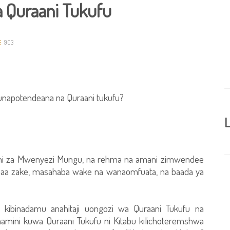
a Quraani Tukufu
903
 tunapotendeana na Quraani tukufu?
L
e ni za Mwenyezi Mungu, na rehma na amani zimwendee
a zake, masahaba wake na wanaomfuata, na baada ya
kibinadamu anahitaji uongozi wa Quraani Tukufu na
amini kuwa Quraani Tukufu ni Kitabu kilichoteremshwa