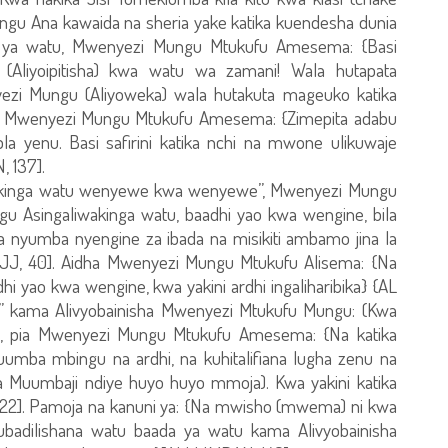
gu Ana kawaida na sheria yake katika kuendesha dunia
 ya watu, Mwenyezi Mungu Mtukufu Amesema: {Basi
, (Aliyoipitisha) kwa watu wa zamani! Wala hutapata
nyezi Mungu (Aliyoweka) wala hutakuta mageuko katika
ia Mwenyezi Mungu Mtukufu Amesema: {Zimepita adabu
 yenu. Basi safirini katika nchi na mwone ulikuwaje
 137].
wakinga watu wenyewe kwa wenyewe”, Mwenyezi Mungu
Asingaliwakinga watu, baadhi yao kwa wengine, bila
 nyumba nyengine za ibada na misikiti ambamo jina la
J, 40]. Aidha Mwenyezi Mungu Mtukufu Alisema: {Na
 yao kwa wengine, kwa yakini ardhi ingaliharibika} {AL
na” kama Alivyobainisha Mwenyezi Mtukufu Mungu: (Kwa
118], pia Mwenyezi Mungu Mtukufu Amesema: {Na katika
umba mbingu na ardhi, na kuhitalifiana lugha zenu na
a Muumbaji ndiye huyo huyo mmoja). Kwa yakini katika
 22]. Pamoja na kanuni ya: {Na mwisho (mwema) ni kwa
badilishana watu baada ya watu kama Alivyobainisha