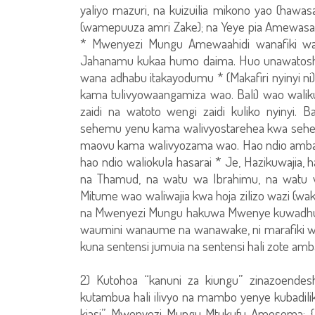
yaliyo mazuri, na kuizuilia mikono yao (ha
(wamepuuza amri Zake); na Yeye pia Amewasa
* Mwenyezi Mungu Amewaahidi wanafiki wa
Jahanamu kukaa humo daima. Huo unawatosh
wana adhabu itakayodumu * (Makafiri nyinyi n
kama tulivyowaangamiza wao. Bali) wao waliku
zaidi na watoto wengi zaidi kuliko nyinyi. 
sehemu yenu kama walivyostarehea kwa sehem
maovu kama walivyozama wao. Hao ndio ambao
hao ndio waliokula hasarai * Je, Hazikuwajia,
na Thamud, na watu wa Ibrahimu, na watu wa
Mitume wao waliwajia kwa hoja zilizo wazi (w
na Mwenyezi Mungu hakuwa Mwenye kuwadhul
waumini wanaume na wanawake, ni marafiki wao
kuna sentensi jumuia na sentensi hali zote am
2) Kutohoa “kanuni za kiungu” zinazoendes
kutambua hali ilivyo na mambo yenye kubadil
kiasi”, Mwenyezi Mungu Mtukufu Amesema: {K