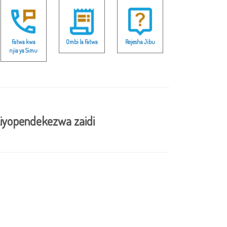
Fatwa kwa
Ombi la Fatwa
Rejesha Jibu
njia ya Simu
iyopendekezwa zaidi