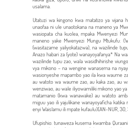
usalama.
Utatuzi wa kingono kwa matatizo ya vijana ha
unaofaa ni ule unaotokana na maneno ya Mwe
wasiopata cha kuolea, mpaka Mwenyezi Mungu
maneno yake Mwenyezi Mungu Mtukufu: {
(wasitazame yaliyokatazwa), na wazilinde tup
Anazo habari za (yote) wanayoyafanya* Na 
wazilinde tupu zao, wala wasidhihirishe viungo
vya mikono – na wengine wanasema na nyayo
wasionyeshe mapambo yao ila kwa waume zao,
au watoto wa waume zao, au kaka zao, au w
wenziwao, au wale iliyowamiliki mikono yao
matamanio (kwa wanawake) au watoto amba
miguu yao ili yajulikane wanayoyaficha kati
enyi Waislamu ili mpate kufaulu}[AN-NUR, 30, 3
Ufupishio: tunaweza kusema kwamba Quraani Tu