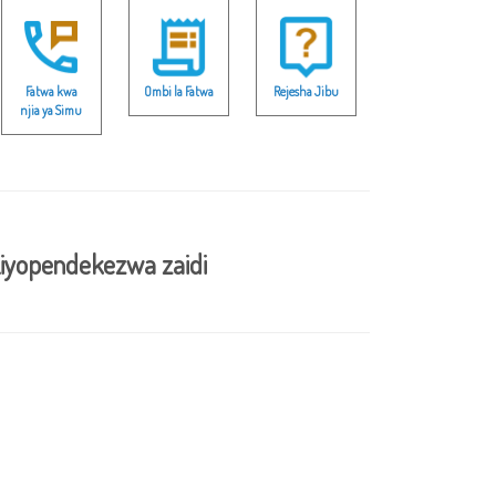
Fatwa kwa
Ombi la Fatwa
Rejesha Jibu
njia ya Simu
iyopendekezwa zaidi