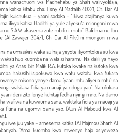
namna wanachuoni wa Madhehebu ya Shafi walivyolitaja;
 katika kitabu cha: [Isny Al Mattalib 407/1, Ch. Dar Al
tajiri kuichukua – yaani sadaka - "Ikiwa atajifanya kuwa
ma ilivyo katika Hadithi ya yule aliyekufa miongoni mwa
 Mtume S.A.W akasema zote mbili ni moto" Bali Imamu Ibn
hake [Al Zawajer 304/1, Ch. Dar Al Fikr] ni miongoni mwa
a na umasikini wake au haja yeyote iliyomtokea au kwa
e wakati huo kuomba na wala si haramu. Na dalili ya hayo
ithi ya Anas Bin Malik R.A. kutoka kwake na kutoka kwa
ba hakusihi isipokuwa kwa watu watatu: kwa fukara
 mwenye mikono yenye damu (yaani mtu aliyeua mtu) na
 wakitaka fidia ya mauaji ya ndugu yao". Na ufukara
yaani deni zito lenye kuhitaji fedha nyingi mno. Na damu
ha wafiwa na kuwauma sana, wakitaka fidia ya mauaji ya
ka fitina na ugomvi baina yao. [Aun Al Maboud kwa Al
ah].
 iwe juu yake – amesema katika [Al Majmou Sharh Al
mbariyah: "Ama kuomba kwa mwenye haja asiyeweza