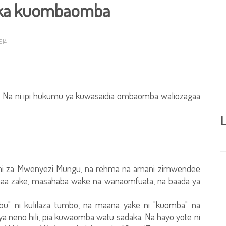
tika kuombaomba
914
? Na ni ipi hukumu ya kuwasaidia ombaomba waliozagaa
L
e ni za Mwenyezi Mungu, na rehma na amani zimwendee
a zake, masahaba wake na wanaomfuata, na baada ya
rabu" ni kulilaza tumbo, na maana yake ni "kuomba" na
a neno hili, pia kuwaomba watu sadaka. Na hayo yote ni