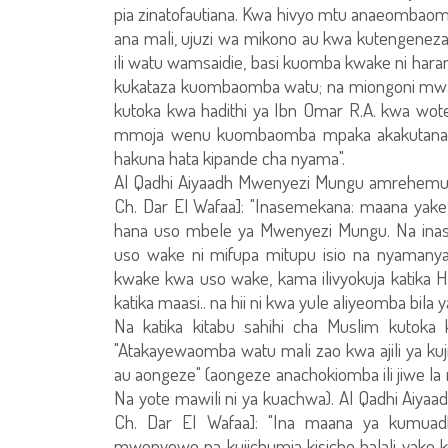
pia zinatofautiana. Kwa hivyo mtu anaeombao
ana mali, ujuzi wa mikono au kwa kutengeneza 
ili watu wamsaidie, basi kuomba kwake ni haramu
kukataza kuombaomba watu; na miongoni mwak
kutoka kwa hadithi ya Ibn Omar R.A. kwa wo
mmoja wenu kuombaomba mpaka akakutana n
hakuna hata kipande cha nyama".
Al Qadhi Aiyaadh Mwenyezi Mungu amrehemu 
Ch. Dar El Wafaa]: "Inasemekana: maana yake 
hana uso mbele ya Mwenyezi Mungu. Na inase
uso wake ni mifupa mitupu isio na nyamany
kwake kwa uso wake, kama ilivyokuja katika H
katika maasi.. na hii ni kwa yule aliyeomba bila y
Na katika kitabu sahihi cha Muslim kutok
"Atakayewaomba watu mali zao kwa ajili ya kuj
au aongeze" (aongeze anachokiomba ili jiwe la 
Na yote mawili ni ya kuachwa). Al Qadhi Aiya
Ch. Dar El Wafaa]: "Ina maana ya kumua
mwenyewe na kujichumia kisicho halali yake kw