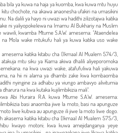
mba bila ya kuwa na haja ya kuomba, kwa kuwa mtu huyu
kitu chochote, na akawa anaonesha ufakiri na umasikini
. Na dalili ya hayo ni uwazi wa hadithi zilizotajwa katika
e ni yaliyopokelewa na Imamu Al Bukhariy na Muslim
te wawili, kwamba Mtume S.A.W. amesema: "Ataendelea
a Mola wake mtukufu hali ya kuwa katika uso wake
amesema katika kitabu cha [Ikmaal Al Mualem 574/3,
atakuja mtu siku ya Kiama akiwa dhalili aliyeporomoka
mekana: na kwa uwazi wake, atafufuliwa hali yakuwa
ama, na hii ni alama ya dhambi zake kwa kombaomba
adithi nyingine za adhabu ya viungo ambavyo alivitumia
a dharura na kwa kutaka kujilimbikizia mali".
a kwa Abi Huraira R.A. kuwa Mtume S.A.W. amesema:
ilimbikizia basi anaomba jiwe la moto, basi na apunguze
moto liwe kubwa au apunguze ili jiwe la moto liwe dogo.
adh akasema katika kitabu cha [Ikmaal Al Mualem 575/3,
dhibu kwayo motoni; kwa kuwa amejidanganya yeye
a jina la umasikini… na inawezekana jiwe likawa katika