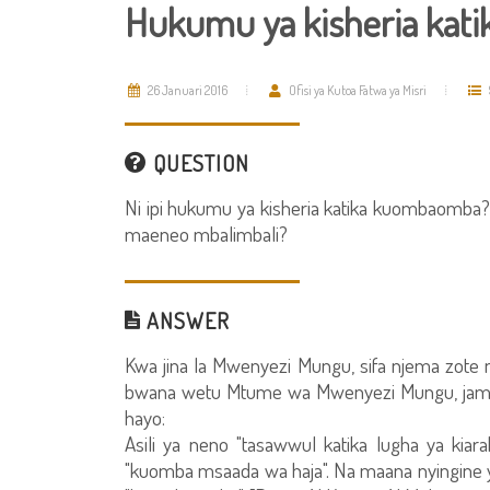
Hukumu ya kisheria ka
26 Januari 2016
Ofisi ya Kutoa Fatwa ya Misri
QUESTION
Ni ipi hukumu ya kisheria katika kuombaomba
maeneo mbalimbali?
ANSWER
Kwa jina la Mwenyezi Mungu, sifa njema zot
bwana wetu Mtume wa Mwenyezi Mungu, jama
hayo:
Asili ya neno "tasawwul katika lugha ya kia
"kuomba msaada wa haja". Na maana nyingine y