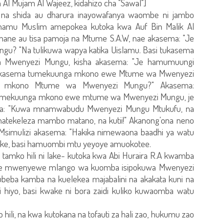
Al Mujam Al Wajeez, kidahizo cha "Sawal"]
 na shida au dharura inayowafanya waombe ni jambo
a Imamu Muslim amepokea kutoka kwa Auf Bin Malik Al
anane au tisa pamoja na Mtume S.A.W, nae akasema: "Je
 "Na tulikuwa wapya katika Uislamu. Basi tukasema
 Mwenyezi Mungu, kisha akasema: "Je hamumuungi
ukasema tumekuunga mkono ewe Mtume wa Mwenyezi
gi mkono Mtume wa Mwenyezi Mungu?" Akasema:
 tumekuunga mkono ewe mtume wa Mwenyezi Mungu, je
ma: "Kuwa mnamwabudu Mwenyezi Mungu Mtukufu, na
natekeleza mambo matano, na kutii!" Akanong’ona neno
. Msimulizi akasema: "Hakika nimewaona baadhi ya watu
ke, basi hamuombi mtu yeyoye amuokotee.
mko hili ni lake- kutoka kwa Abi Huraira R.A kwamba
yeye mwenyewe mlango wa kuomba isipokuwa Mwenyezi
beba kamba na kuelekea majabalini na akakata kuni na
hiyo, basi kwake ni bora zaidi kuliko kuwaomba watu
 hili, na kwa kutokana na tofauti za hali zao, hukumu zao