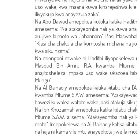
uso wake, kwa maana kuwa kinarejeshwa kile 
ilivyokuja kwa anayezuia zaka".
Na Abu Dawud amepokea kutoka katika Hadithi
amesema: "Na atakayeomba hali ya kuwa anac
au: jiwe la moto wa Jahannam." Basi Maswahab
"Kiasi cha chakula cha kumtosha mchana na ji
kwa siku nzima."
Na miongoni mwake ni Hadithi iliyopokelewa n
Masoud Bin Amru R.A. kwamba Mtume S
anajitosheleza, mpaka uso wake ukazoea ta
Mungu".
Na Al Baihaqiy amepokea katika kitabu cha [
kwamba Mtume S.A.W. amesema: "Atakayewaom
hawezi kuwalea watoto wake, basi atakuja sik
Na Ibn Khuzaimah amepokea katika kitabu cha
Mtume S.A.W. alisema: "Atakayeomba hali ya 
moto". Imepokelewa na Al Baihaqiy katika kita
na haja ni kama vile mtu anayeokota jiwe la mot