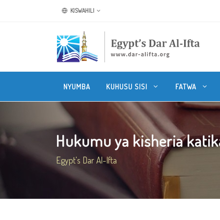
KISWAHILI
NYUMBA
KUHUSU SISI
FATWA
Hukumu ya kisheria kati
Egypt's Dar Al-Ifta