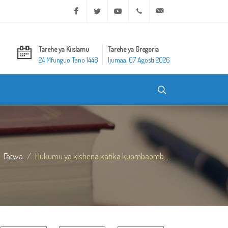
Facebook
Twitter
Youtube
+20 2 25970400
ask@dar-alifta.org
Tarehe ya Kiislamu
Tarehe ya Gregoria
24 Mfunguo Tano 1448
Ijumaa, 07 Agosti 2026
Fatwa
Hukumu ya kisheria katika kuombaomb...