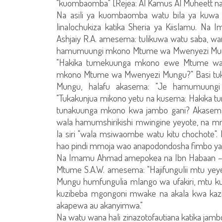
"kuombaomba" [Rejea: Al Kamus Al Muheett na 
Na asili ya kuombaomba watu bila ya kuwa
linalochukiza katika Sheria ya Kiislamu. N
Ashjaiy R.A. amesema: tulikuwa watu saba, w
hamumuungi mkono Mtume wa Mwenyezi Mungu?
"Hakika tumekuunga mkono ewe Mtume wa
mkono Mtume wa Mwenyezi Mungu?" Basi t
Mungu, halafu akasema: "Je hamumuun
"Tukakunjua mikono yetu na kusema: Hakika
tunakuunga mkono kwa jambo gani? Akase
wala hamumshirikishi mwingine yeyote, na m
la siri "wala msiwaombe watu kitu chochote"
hao pindi mmoja wao anapodondosha fimbo ya
Na Imamu Ahmad amepokea na Ibn Habaan – ta
Mtume S.A.W. amesema: "Hajifungulii mtu 
Mungu humfungulia mlango wa ufakiri, mtu ku
kuzibeba mgongoni mwake na akala kwa kazi 
akapewa au akanyimwa."
Na watu wana hali zinazotofautiana katika jambo