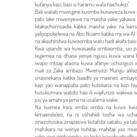
kufanya kazi, basi si haramu wala haichukizi."
Bali wakati mwingine kuomba kunaweza kuwa n
pato lake mwenyewe na maisha yake yakawa 
kitakachomsaidia katika maisha yake na ka
yaliyopokelewa na Abu Nuaim katika mji wa Al 
na akashindwa kuwaomba watu hadi akafa basi a
Kwa upande wa kuwasaidia ombaomba, sio pal
tegemea na dhana yenye nguvu kuwa wana haj
iwapo mtoaji ataona kuwa afanye uchunguzi w
mali za Zaka ambazo Mwenyezi Mungu alilaz
unaonekana katika baadhi ya maeneo amb
kazi yao wanajipatia pato kutokana na kazi hi
husukumwa watoto hao ili wajifunze wakiwa wa
juu ya amani ya jamii na usalama wake.
Na kuenea kwa omba omba na kuwa kwake 
kimaendeleo, na ni ushahidi tosha wa uch
zinazohusika zinapaswa kutafuta sababu ya tatiz
mafukara na wenye kuhitaji, mahitaji yao m
yake awe ombaomba, na kisha kuwabughudhi wat