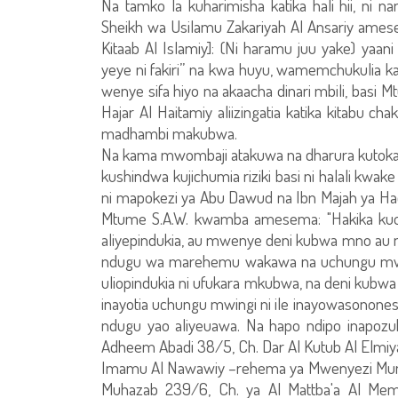
Na tamko la kuharimisha katika hali hii, ni 
Sheikh wa Usilamu Zakariyah Al Ansariy amesema
Kitaab Al Islamiy]: (Ni haramu juu yake) yaani 
yeye ni fakiri” na kwa huyu, wamemchukulia ka
wenye sifa hiyo na akaacha dinari mbili, basi
Hajar Al Haitamiy aliizingatia katika kitabu c
madhambi makubwa.
Na kama mwombaji atakuwa na dharura kutokan
kushindwa kujichumia riziki basi ni halali kwak
ni mapokezi ya Abu Dawud na Ibn Majah ya Had
Mtume S.A.W. kwamba amesema: "Hakika kuom
aliyepindukia, au mwenye deni kubwa mno au
ndugu wa marehemu wakawa na uchungu mwingi
uliopindukia ni ufukara mkubwa, na deni kubwa 
inayotia uchungu mwingi ni ile inayowasonones
ndugu yao aliyeuawa. Na hapo ndipo inapozu
Adheem Abadi 38/5, Ch. Dar Al Kutub Al Elmiy
Imamu Al Nawawiy –rehema ya Mwenyezi Mungu
Muhazab 239/6, Ch. ya Al Mattba'a Al Me