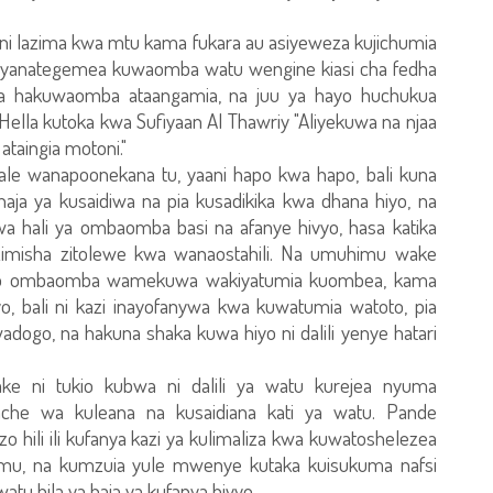
i lazima kwa mtu kama fukara au asiyeweza kujichumia
yanategemea kuwaomba watu wengine kiasi cha fedha
ma hakuwaomba ataangamia, na juu ya hayo huchukua
Hella kutoka kwa Sufiyaan Al Thawriy "Aliyekuwa na njaa
taingia motoni."
e wanapoonekana tu, yaani hapo kwa hapo, bali kuna
a ya kusaidiwa na pia kusadikika kwa dhana hiyo, na
a hali ya ombaomba basi na afanye hivyo, hasa katika
imisha zitolewe kwa wanaostahili. Na umuhimu wake
ayo ombaomba wamekuwa wakiyatumia kuombea, kama
yo, bali ni kazi inayofanywa kwa kuwatumia watoto, pia
dogo, na hakuna shaka kuwa hiyo ni dalili yenye hatari
ni tukio kubwa ni dalili ya watu kurejea nyuma
ache wa kuleana na kusaidiana kati ya watu. Pande
o hili ili kufanya kazi ya kulimaliza kwa kuwatoshelezea
uimu, na kumzuia yule mwenye kutaka kuisukuma nafsi
u bila ya haja ya kufanya hivyo.