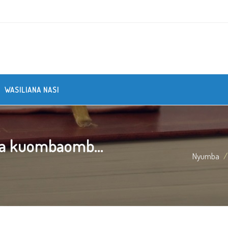
WASILIANA NASI
ka kuombaomb...
Nyumba