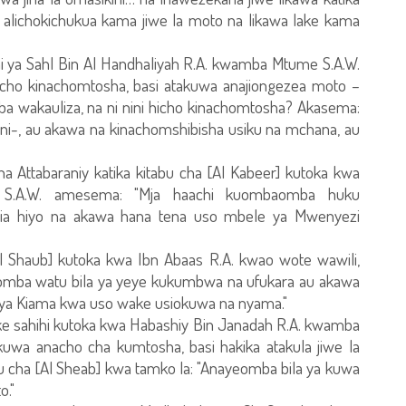
alichokichukua kama jiwe la moto na likawa lake kama
 ya Sahl Bin Al Handhaliyah R.A. kwamba Mtume S.A.W.
ho kinachomtosha, basi atakuwa anajiongezea moto –
a wakauliza, na ni nini hicho kinachomtosha? Akasema:
oni-, au akawa na kinachomshibisha usiku na mchana, au
a Attabaraniy katika kitabu cha [Al Kabeer] kutoka kwa
.A.W. amesema: "Mja haachi kuombaomba huku
bia hiyo na akawa hana tena uso mbele ya Mwenyezi
Al Shaub] kutoka kwa Ibn Abaas R.A. kwao wote wawili,
ba watu bila ya yeye kukumbwa na ufukara au akawa
u ya Kiama kwa uso wake usiokuwa na nyama."
ke sahihi kutoka kwa Habashiy Bin Janadah R.A. kwamba
kuwa anacho cha kumtosha, basi hakika atakula jiwe la
bu cha [Al Sheab] kwa tamko la: "Anayeomba bila ya kuwa
o."