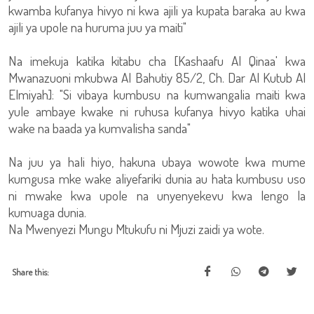
kwamba kufanya hivyo ni kwa ajili ya kupata baraka au kwa
ajili ya upole na huruma juu ya maiti"
Na imekuja katika kitabu cha [Kashaafu Al Qinaa' kwa
Mwanazuoni mkubwa Al Bahutiy 85/2, Ch. Dar Al Kutub Al
Elmiyah]: "Si vibaya kumbusu na kumwangalia maiti kwa
yule ambaye kwake ni ruhusa kufanya hivyo katika uhai
wake na baada ya kumvalisha sanda"
Na juu ya hali hiyo, hakuna ubaya wowote kwa mume
kumgusa mke wake aliyefariki dunia au hata kumbusu uso
ni mwake kwa upole na unyenyekevu kwa lengo la
kumuaga dunia.
Na Mwenyezi Mungu Mtukufu ni Mjuzi zaidi ya wote.
Share this: