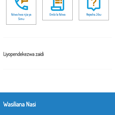
Fatwa kwa njia ya
Ombi la Fatwa
Rejesha Jibu
Simu
Liyopendekezwa zaidi
Wasiliana Nasi