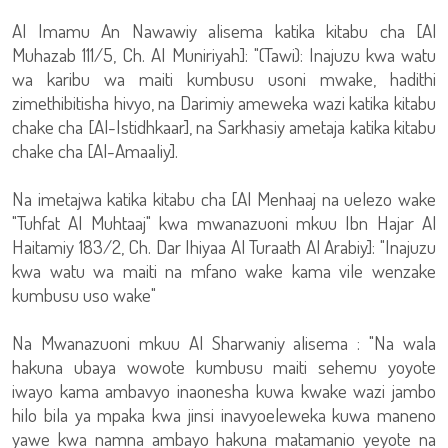
Al Imamu An Nawawiy alisema katika kitabu cha [Al
Muhazab 111/5, Ch. Al Muniriyah]: "(Tawi): Inajuzu kwa watu
wa karibu wa maiti kumbusu usoni mwake, hadithi
zimethibitisha hivyo, na Darimiy ameweka wazi katika kitabu
chake cha [Al-Istidhkaar], na Sarkhasiy ametaja katika kitabu
chake cha [Al-Amaaliy].
Na imetajwa katika kitabu cha [Al Menhaaj na uelezo wake
"Tuhfat Al Muhtaaj" kwa mwanazuoni mkuu Ibn Hajar Al
Haitamiy 183/2, Ch. Dar Ihiyaa Al Turaath Al Arabiy]: "Inajuzu
kwa watu wa maiti na mfano wake kama vile wenzake
kumbusu uso wake"
Na Mwanazuoni mkuu Al Sharwaniy alisema : "Na wala
hakuna ubaya wowote kumbusu maiti sehemu yoyote
iwayo kama ambavyo inaonesha kuwa kwake wazi jambo
hilo bila ya mpaka kwa jinsi inavyoeleweka kuwa maneno
yawe kwa namna ambayo hakuna matamanio yeyote na