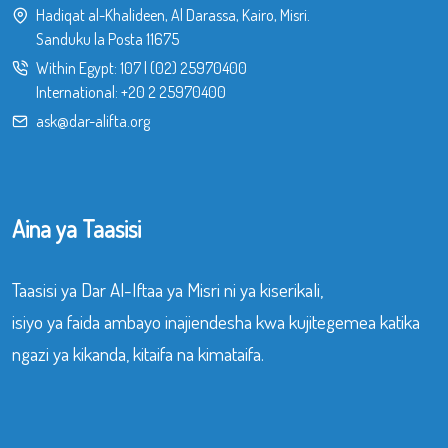
Hadiqat al-Khalideen, Al Darassa, Kairo, Misri.
Sanduku la Posta 11675
Within Egypt:
107
|
(02) 25970400
International:
+20 2 25970400
ask@dar-alifta.org
Aina ya Taasisi
Taasisi ya Dar Al-Iftaa ya Misri ni ya kiserikali,
isiyo ya faida ambayo inajiendesha kwa kujitegemea katika
ngazi ya kikanda, kitaifa na kimataifa.