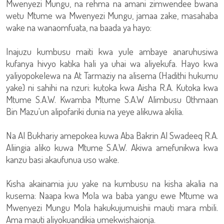
Mwenyezi Mungu, na rehma na amani zimwendee bwana
wetu Mtume wa Mwenyezi Mungu, jamaa zake, masahaba
wake na wanaomfuata, na baada ya hayo:
Inajuzu kumbusu maiti kwa yule ambaye anaruhusiwa
kufanya hivyo katika hali ya uhai wa aliyekufa. Hayo kwa
yaliyopokelewa na At Tarmaziy na alisema (Hadithi hukumu
yake) ni sahihi na nzuri: kutoka kwa Aisha R.A. Kutoka kwa
Mtume S.A.W. Kwamba Mtume S.A.W Alimbusu Othmaan
Bin Mazu'un alipofariki dunia na yeye alikuwa akilia.
Na Al Bukhariy amepokea kuwa Aba Bakrin Al Swadeeq R.A.
Aliingia aliko kuwa Mtume S.A.W. Akiwa amefunikwa kwa
kanzu basi akaufunua uso wake.
Kisha akainamia juu yake na kumbusu na kisha akalia na
kusema: Naapa kwa Mola wa baba yangu ewe Mtume wa
Mwenyezi Mungu Mola hakukujumuishii mauti mara mbili.
Ama mauti aliyokuandikia umekwishaionja.