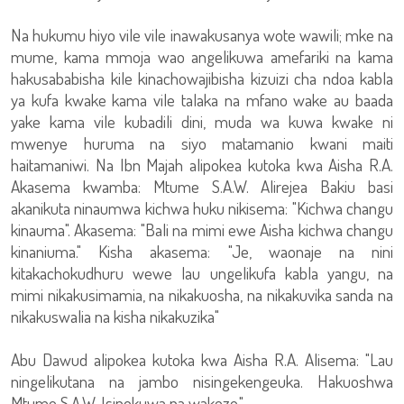
Na hukumu hiyo vile vile inawakusanya wote wawili; mke na
mume, kama mmoja wao angelikuwa amefariki na kama
hakusababisha kile kinachowajibisha kizuizi cha ndoa kabla
ya kufa kwake kama vile talaka na mfano wake au baada
yake kama vile kubadili dini, muda wa kuwa kwake ni
mwenye huruma na siyo matamanio kwani maiti
haitamaniwi. Na Ibn Majah alipokea kutoka kwa Aisha R.A.
Akasema kwamba: Mtume S.A.W. Alirejea Bakiu basi
akanikuta ninaumwa kichwa huku nikisema: "Kichwa changu
kinauma". Akasema: "Bali na mimi ewe Aisha kichwa changu
kinaniuma." Kisha akasema: "Je, waonaje na nini
kitakachokudhuru wewe lau ungelikufa kabla yangu, na
mimi nikakusimamia, na nikakuosha, na nikakuvika sanda na
nikakuswalia na kisha nikakuzika"
Abu Dawud alipokea kutoka kwa Aisha R.A. Alisema: "Lau
ningelikutana na jambo nisingekengeuka. Hakuoshwa
Mtume S.A.W. Isipokuwa na wakeze."