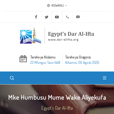
KISWAHILI
Facebook
Twitter
Youtube
+20 2 25970400
ask@dar-alifta.org
Tarehe ya Kiislamu
Tarehe ya Gregoria
23 Mfunguo Tano 1448
Alhamisi, 06 Agosti 2026
Mke Humbusu Mume Wake Aliyekufa
Egypt's Dar Al-Ifta