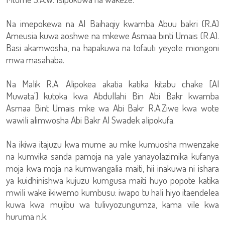
Na imepokewa na Al Baihaqiy kwamba Abuu bakri (R.A)
Ameusia kuwa aoshwe na mkewe Asmaa binti Umais (R.A).
Basi akamwosha, na hapakuwa na tofauti yeyote miongoni
mwa masahaba.
Na Malik R.A. Alipokea akatia katika kitabu chake [Al
Muwata'] kutoka kwa Abdullahi Bin Abi Bakr kwamba
Asmaa Bint Umais mke wa Abi Bakr R.A.Ziwe kwa wote
wawili alimwosha Abi Bakr Al Swadek alipokufa.
Na ikiwa itajuzu kwa mume au mke kumuosha mwenzake
na kumvika sanda pamoja na yale yanayolazimika kufanya
moja kwa moja na kumwangalia maiti, hii inakuwa ni ishara
ya kuidhinishwa kujuzu kumgusa maiti huyo popote katika
mwili wake ikiwemo kumbusu: iwapo tu hali hiyo itaendelea
kuwa kwa mujibu wa tulivyozungumza, kama vile kwa
huruma n.k.