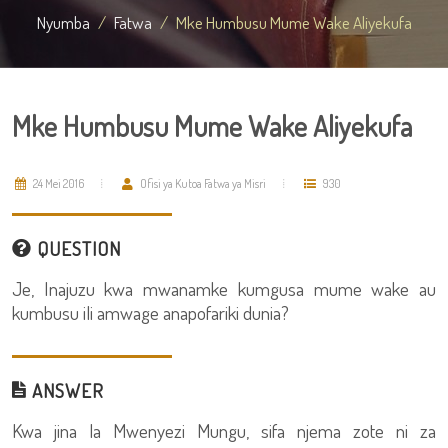
Nyumba
Fatwa
Mke Humbusu Mume Wake Aliyekufa
Mke Humbusu Mume Wake Aliyekufa
24 Mei 2016
Ofisi ya Kutoa Fatwa ya Misri
930
QUESTION
Je, Inajuzu kwa mwanamke kumgusa mume wake au
kumbusu ili amwage anapofariki dunia?
ANSWER
Kwa jina la Mwenyezi Mungu, sifa njema zote ni za