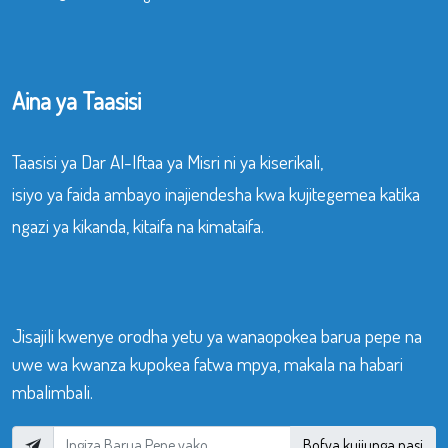
Aina ya Taasisi
Taasisi ya Dar Al-Iftaa ya Misri ni ya kiserikali,
isiyo ya faida ambayo inajiendesha kwa kujitegemea katika
ngazi ya kikanda, kitaifa na kimataifa.
Jisajili kwenye orodha yetu ya wanaopokea barua pepe na
uwe wa kwanza kupokea fatwa mpya, makala na habari
mbalimbali.
Bofya kujiunga nasi