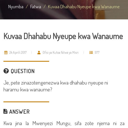
Nyumba
Fatwa
Kuvaa Dhahabu Nyeupe kwa Wanaume
Kuvaa Dhahabu Nyeupe kwa Wanaume
24 Aprili 2017
Ofisi ya Kutoa Fatwa ya Misri
977
QUESTION
Je, pete zinazotengenezwa kwa dhahabu nyeupe ni
haramu kwa wanaume?
ANSWER
Kwa jina la Mwenyezi Mungu, sifa zote njema ni za