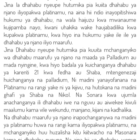
Jina la dhahabu nyeupe hutumika pia kuiita dhahabu ya
njano iliyopakwa platinamu, na aina hii ndio inayopitishiwa
hukumu ya dhahabu, na wala haijuzu kwa mwanaume
kujipamba nayo, kwani uhakika wake haujabadilika kwa
kupakwa platinamu, kwa hiyo ina hukumu yake ile ile ya
dhahabu ya njano iliyo maarufu.
Jina Dhahabu nyeupe hutumika pia kuuita mchanganyiko
wa dhahabu maarufu ya njano na maada ya Palladium au
mada nyingine, kwa hiyo badala ya kuichanganya dhahabu
ya karenti 21 kwa fedha au Shaba, mtengenezaji
huichanganya na palladium, Ni madini yanayofanana na
Platinamu na rangi yake ni ya kijivu, na hutokana na madini
ghafi ya Shaba na Nikol. Na Sonara kwa ujumla
anachanganya ili dhahabu iwe na nguvu au aiwekee kivuli
maalumu kama vile wekundu, manjano, kijani na kadhalika.
Na dhahabu maarufu ya njano inapochanganywa na madini
ya platinamu huwa na rangi kama iliyopakwa platinamu, na
mchanganyiko huu huzalisha kitu kiitwacho na Masonara
kama ni dhahabu nyeupe. Na aina hii ya dhahabu, wenye