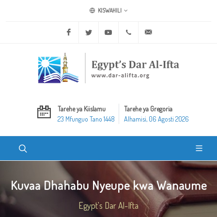
KISWAHILI
Facebook
Twitter
Youtube
+20 2 25970400
ask@dar-alifta.org
Tarehe ya Kiislamu
Tarehe ya Gregoria
23 Mfunguo Tano 1448
Alhamisi, 06 Agosti 2026
Kuvaa Dhahabu Nyeupe kwa Wanaume
Egypt's Dar Al-Ifta