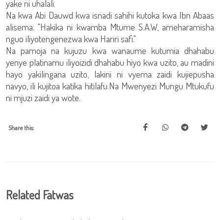
yake ni uhalali.
Na kwa Abi Dauwd kwa isnadi sahihi kutoka kwa Ibn Abaas
alisema: "Hakika ni kwamba Mtume S.A.W, ameharamisha
nguo iliyotengenezwa kwa Hariri safi."
Na pamoja na kujuzu kwa wanaume kutumia dhahabu
yenye platinamu iliyoizidi dhahabu hiyo kwa uzito, au madini
hayo yakilingana uzito, lakini ni vyema zaidi kujiepusha
navyo, ili kujitoa katika hitilafu.Na Mwenyezi Mungu Mtukufu
ni mjuzi zaidi ya wote.
Share this:
Related Fatwas