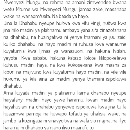
Mwenyezi Mungu, na rehma na amani zimwendee bwana
wetu Mtume wa Mwenyezi Mungu, jamaa zake, masahaba
wake na wanaomfuata. Na baada ya hayo:
Jina la Dhahabu nyeupe huitwa kwa vitu vingi, huitwa kwa
jina hilo madini ya platinamu ambayo yana sifa zinazofanana
na dhahabu, na huzingatiwa ni yenye thamani ya juu zaidi
kuliko dhahabu, na hayo madini ni ruhusa kwa wanaume
kuyatumia kwa Ijmaa ya wanazuoni, na hakuna hitilafu
yeyote, Kwa sababu hakuna katazo lolote lililopokelewa
kuhusu madini haya, na kwa kukosekana kwa maana za
kiburi na majivuno kwa kuyatumia hayo madini, na vile vile
hukumu ya kila aina za madini yenye thamani isipokuwa
dhahabu.
Ama kuyaita madini ya platinamu kama dhahabu nyeupe
haiyafanyi madini hayo yawe haramu, kwani madini hayo
hayahusiani na dhahabu yenyewe isipokuwa kwa jina tu la
kuazimwa pamoja na kuwapo tofauti ya uhalisia wake, na
jambo la kuzingatia ni vinavyoitwa na wala sio majina, na iliyo
haramu ni dhahabu ya njano iliyo maarufu tu.