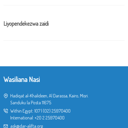
Liyopendekezwa zaidi
Wasiliana Nasi
Hadiqat al-Khalideen, Al Darassa, Kairo, Misri.
Sanduku la Posta 11675
Within Egypt:
107
|
(02) 25970400
International:
+20 2 25970400
ask@dar-alifta.org