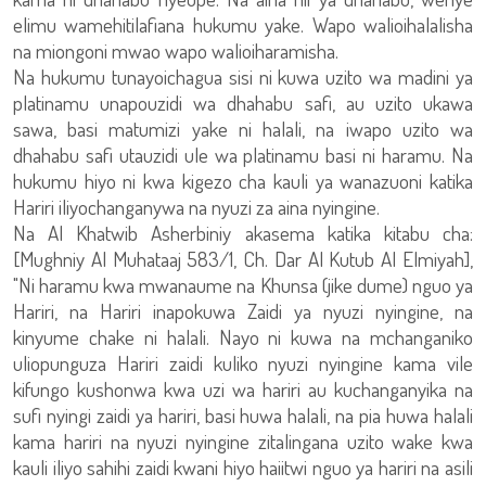
elimu wamehitilafiana hukumu yake. Wapo walioihalalisha
na miongoni mwao wapo walioiharamisha.
Na hukumu tunayoichagua sisi ni kuwa uzito wa madini ya
platinamu unapouzidi wa dhahabu safi, au uzito ukawa
sawa, basi matumizi yake ni halali, na iwapo uzito wa
dhahabu safi utauzidi ule wa platinamu basi ni haramu. Na
hukumu hiyo ni kwa kigezo cha kauli ya wanazuoni katika
Hariri iliyochanganywa na nyuzi za aina nyingine.
Na Al Khatwib Asherbiniy akasema katika kitabu cha:
[Mughniy Al Muhataaj 583/1, Ch. Dar Al Kutub Al Elmiyah],
"Ni haramu kwa mwanaume na Khunsa (jike dume) nguo ya
Hariri, na Hariri inapokuwa Zaidi ya nyuzi nyingine, na
kinyume chake ni halali. Nayo ni kuwa na mchanganiko
uliopunguza Hariri zaidi kuliko nyuzi nyingine kama vile
kifungo kushonwa kwa uzi wa hariri au kuchanganyika na
sufi nyingi zaidi ya hariri, basi huwa halali, na pia huwa halali
kama hariri na nyuzi nyingine zitalingana uzito wake kwa
kauli iliyo sahihi zaidi kwani hiyo haiitwi nguo ya hariri na asili